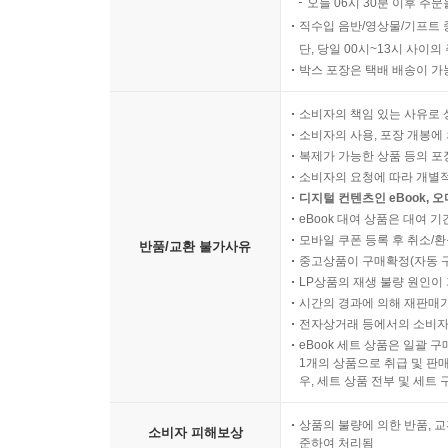
오늘 06시 30분 이후 주문
직수입 음반/영상물/기프트 
단, 당일 00시~13시 사이
박스 포장은 택배 배송이 가
소비자의 책임 있는 사유로 
소비자의 사용, 포장 개봉에 
복제가 가능한 상품 등의 포장을 
소비자의 요청에 따라 개별
디지털 컨텐츠인 eBook, 
eBook 대여 상품은 대여 기
모바일 쿠폰 등록 후 취소/환
반품/교환 불가사유
중고상품이 구매확정(자동 
LP상품의 재생 불량 원인이 기
시간의 경과에 의해 재판매가
전자상거래 등에서의 소비자
eBook 세트 상품은 일괄 
1개의 상품으로 취급 및 판매
우, 세트 상품 전부 및 세트
상품의 불량에 의한 반품, 교
소비자 피해보상
준하여 처리됨