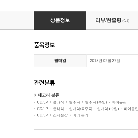
힐러리 한의 예술 - 베스트 앨범 (Hilary Hahn - Re
상품정보
리뷰/한줄평
(0/1)
품목정보
발매일
2018년 02월 27일
관련분류
카테고리 분류
CD/LP
클래식
협주곡
협주곡 (수입)
바이올린
CD/LP
클래식
실내악/독주곡
실내악 (수입)
바이올
CD/LP
스페셜샵
미리 듣기