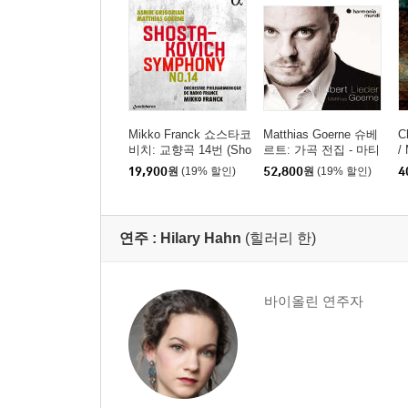
Mikko Franck 쇼스타코
Matthias Goerne 슈베
C
비치: 교향곡 14번 (Sho
르트: 가곡 전집 - 마티
/
stakovich: Symphony
아스 괴르네 (Schubert:
츠
19,900
원
(19% 할인)
52,800
원
(19% 할인)
4
No. 14)
Lieder)
와
e
연주 :
Hilary Hahn
(힐러리 한)
바이올린 연주자