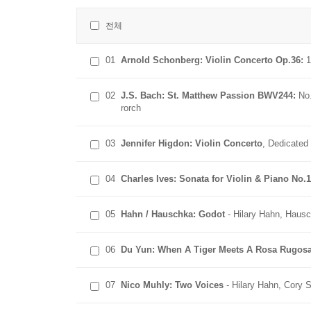
전체
01
Arnold Schonberg: Violin Concerto Op.36:
1
02
J.S. Bach: St. Matthew Passion BWV244:
No
rorch
03
Jennifer Higdon: Violin Concerto
, Dedicated 
04
Charles Ives: Sonata for Violin & Piano No.
05
Hahn / Hauschka: Godot
- Hilary Hahn, Haus
06
Du Yun: When A Tiger Meets A Rosa Rugos
07
Nico Muhly: Two Voices
- Hilary Hahn, Cory 