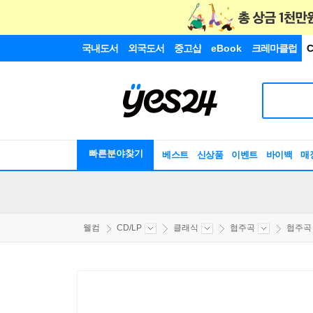
국내도서
외국도서
중고샵
eBook
크레마클럽
C
빠른분야찾기
베스트
신상품
이벤트
바이백
매
웰컴
CD/LP
클래식
협주곡
협주곡 