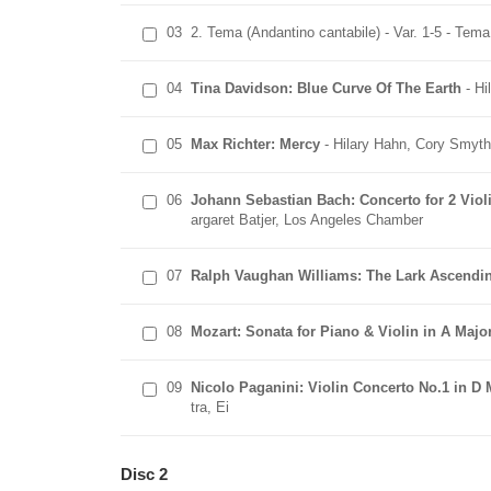
03
2. Tema (Andantino cantabile) - Var. 1-5 - Tema 
04
Tina Davidson: Blue Curve Of The Earth
- Hi
05
Max Richter: Mercy
- Hilary Hahn, Cory Smyt
06
Johann Sebastian Bach: Concerto for 2 Vio
argaret Batjer, Los Angeles Chamber
07
Ralph Vaughan Williams: The Lark Ascendi
08
Mozart: Sonata for Piano & Violin in A Majo
09
Nicolo Paganini: Violin Concerto No.1 in D 
tra, Ei
Disc 2