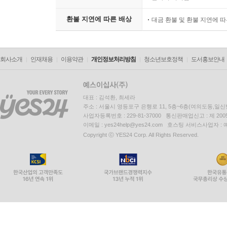
환불 지연에 따른 배상
대금 환불 및 환불 지연에 
회사소개
인재채용
이용약관
개인정보처리방침
청소년보호정책
도서홍보안내
대표 : 김석환, 최세라
주소 : 서울시 영등포구 은행로 11, 5층~6층(여의도동,일신
사업자등록번호 : 229-81-37000 통신판매업신고 : 제 200
이메일 : yes24help@yes24.com 호스팅 서비스사업자 :
Copyright ⓒ YES24 Corp. All Rights Reserved.