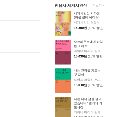
민음사 세계시인선
더보기
세계시인선 시화집
(파울 클레 에디션)
세계시인선 편집부 편/호라티우스 등저/파울 클레 그림
15,300
원
(10% 할인)
오르페우스에게 바치
는 소네트
라이너 마리아 릴케 저/김재혁 역
15,030
원
(10% 할인)
나는 긴장을 기르는
것 같아
로버트 크릴리 저/정은귀 역
15,030
원
(10% 할인)
나는 나의 삶을 살고
있습니다 : 릴케의 기
도시집
라이너 마리아 릴케 저/김재혁 역