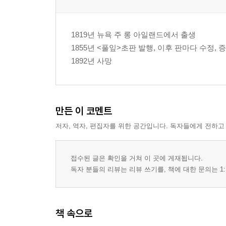
29. 생각
30. 화해
31. 거꾸로
1819년 뉴욕 주 롱 아일랜드에서 출생
32. 좌절한 유럽의 혁명가에게
1855년 <풀잎>초판 발행, 이후 판마다 수정, 
33. 법정에서 재판받는 중범
1892년 사망
34. 어느 싸구려 창부에게
35. 훤히 트인 퍼토맥 강가에서
36. 좌절한 사람들을 위해서
37. 첫 민들레
만든 이 코멘트
38. 요논디오
저자, 역자, 편집자를 위한 공간입니다. 독자들에게 전하고
39. 보다 힘찬 교훈
해설/유종호
접수된 글은 확인을 거쳐 이 곳에 게재됩니다.
연보
독자 분들의 리뷰는 리뷰 쓰기를, 책에 대한 문의는 1:
책 속으로