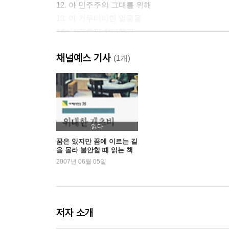
12. 아 민주주의 그대를 위해
13. 아 거무티티한 얼굴을
14. 한 그루의 참나무가
15. 낯 모르는 사람에게
채널예스 기사
16. 그리며 사색하는 이 순간
(1개)
17. 나를 비난했다고들 한다
18. 일손을 절약하는
19. 이따금 사랑하는 이와
20. 자주 찾는 그대여
21. 나를 닮은 저 그림자
읽다
22. 한길의 노래 1
꿈은 있지만 꿈에 이르는 길
을 몰라 불안할 때 읽는 책
23. 한길의 노래 11
2007년 06월 05일
24. 한길의 노래 14
25. 한길의 노래 15
26. 나를 앉아서 바라본다
27. 아름다운 여인들
저자 소개
28. 생각