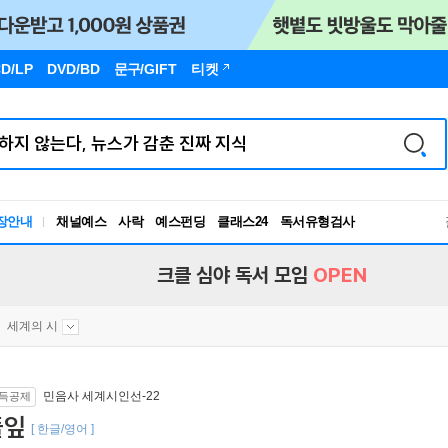
D/LP
DVD/BD
문구
/GIFT
티켓
장안내
채널예스
사락
예스펀딩
클래스24
독서유형검사
RBTI Lab
독서유형검사
크클 심야 독서 모임
OPEN
세계의 시
민음사 세계시인선-22
득공제
풀잎
[ 한글/영어 ]