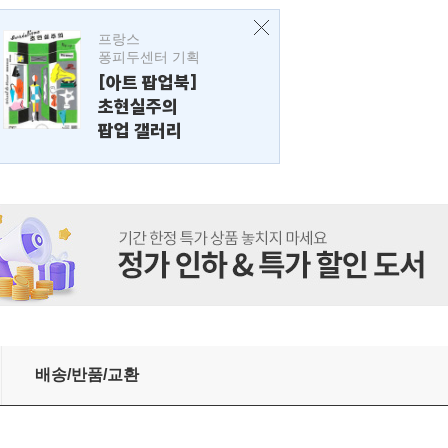
프랑스
퐁피두센터 기획
[아트 팝업북]
초현실주의
팝업 갤러리
배송/반품/교환