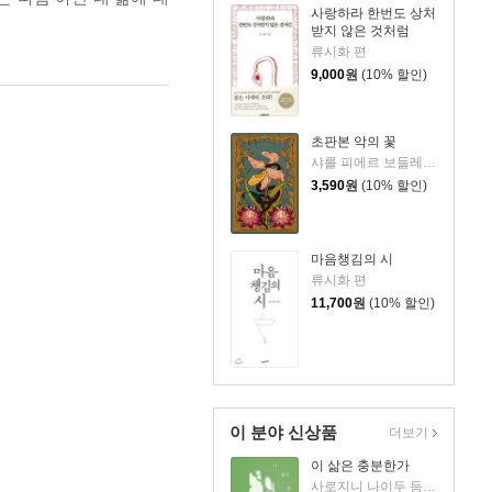
사랑하라 한번도 상처
받지 않은 것처럼
류시화 편
9,000
원
(10% 할인)
초판본 악의 꽃
샤를 피에르 보들레르 저/이효숙 역
3,590
원
(10% 할인)
마음챙김의 시
류시화 편
11,700
원
(10% 할인)
이 분야 신상품
더보기
이 삶은 충분한가
사로지니 나이두 등저/최인 등역