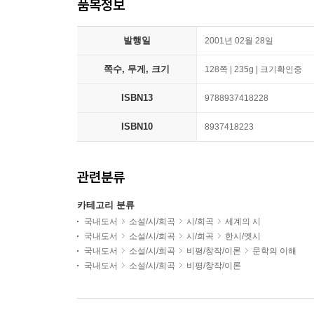
품목정보
발행일
2001년 02월 28일
쪽수, 무게, 크기
128쪽 | 235g | 크기확인중
ISBN13
9788937418228
ISBN10
8937418223
관련분류
카테고리 분류
국내도서
소설/시/희곡
시/희곡
세계의 시
국내도서
소설/시/희곡
시/희곡
한시/옛시
국내도서
소설/시/희곡
비평/창작/이론
문학의 이해
국내도서
소설/시/희곡
비평/창작/이론