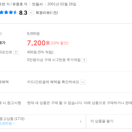
트먼
저 /
유종호
역
민음사
2001년 02월 28일
8.3
회원리뷰(
6
건)
가
8,000원
7,200
원
매가
(10% 할인)
ES포인트
400원 (5% 적립)
5만원이상 구매 시 2천원 추가적립
제혜택
카드/간편결제 혜택을 확인하세요
매 시 참고사항
현재 새 상품은 구매 할 수 없습니다. 아래 상품으로 구매하거나 판매
중고상품 (17개)
이 상품을 팔기
3,800원 ~