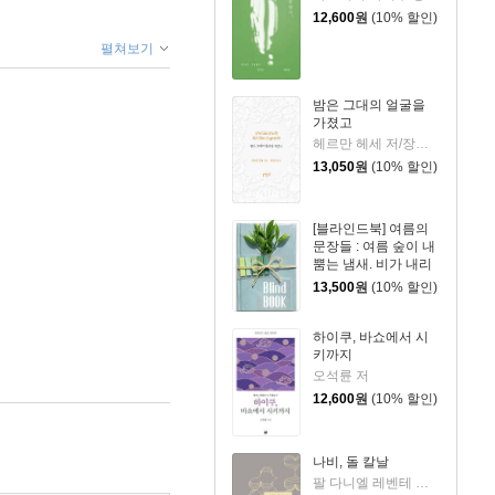
12,600
원
(10% 할인)
펼쳐보기
밤은 그대의 얼굴을
가졌고
헤르만 헤세 저/장혜경 역
13,050
원
(10% 할인)
[블라인드북] 여름의
문장들 : 여름 숲이 내
뿜는 냄새. 비가 내리
면 그 향기가 더욱 짙
13,500
원
(10% 할인)
어져서 그 속에 있는
인간까지 푸르러지는
듯한 착각이 듭니다.
하이쿠, 바쇼에서 시
키까지
오석륜 저
12,600
원
(10% 할인)
나비, 돌 칼날
팔 다니엘 레벤테 저/최소담 역