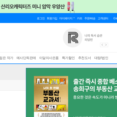
로그인
회원가입
마이페이지
카트
주문/배송
고객센터
Gl
젊은 작가
예사단독판매
이달의사은품
특가할인
추천도서
대량/법인