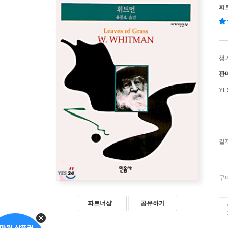
휘
정
판
Y
결
구
파트너샵
공유하기