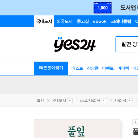
국내도서
외국도서
중고샵
eBook
크레마클럽
C
빠른분야찾기
베스트
신상품
이벤트
바이백
매
웰컴
국내도서
소설/시/희곡
시/희곡
소