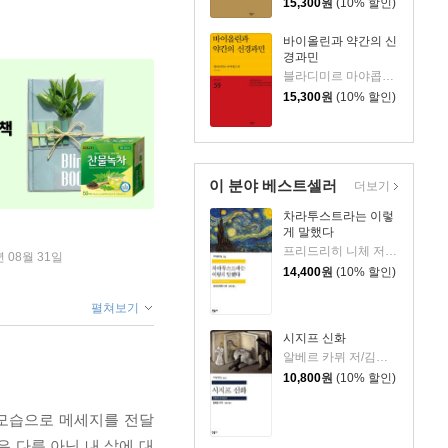
15,300
원
(10% 할인)
바이올린과 약간의 신
경과민
블라디미르 마야콥스키 저/조규연 역
15,300
원
(10% 할인)
이 분야 베스트셀러
더보기
차라투스트라는 이렇
게 말했다
프리드리히 니체 저/장희창 역
년 08월 31일
14,400
원
(10% 할인)
펼쳐보기
시지프 신화
알베르 카뮈 저/김화영 역
10,800
원
(10% 할인)
 모습으로 메세지를 전달
 다름 아닌 내 삶에 대