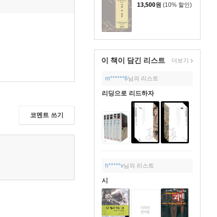
13,500
원
(10% 할인)
이 책이 담긴
리스트
더보기
m******6
님의 리스트
리딩으로 리드하자
코멘트 쓰기
h*****v
님의 리스트
시