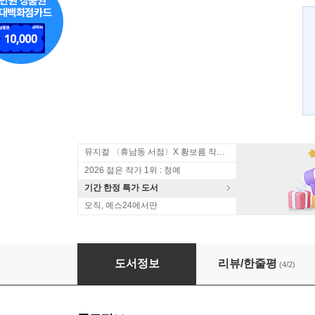
뮤지컬 〈휴남동 서점〉X 황보름 작가 북토크
2026 젊은 작가 1위 : 청예
기간 한정 특가 도서
오직, 예스24에서만
풀잎
도서정보
리뷰/한줄평
(4/2)