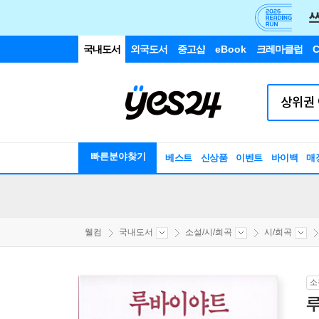
국내도서
외국도서
중고샵
eBook
크레마클럽
C
빠른분야찾기
베스트
신상품
이벤트
바이백
매
웰컴
국내도서
소설/시/희곡
시/희곡
소