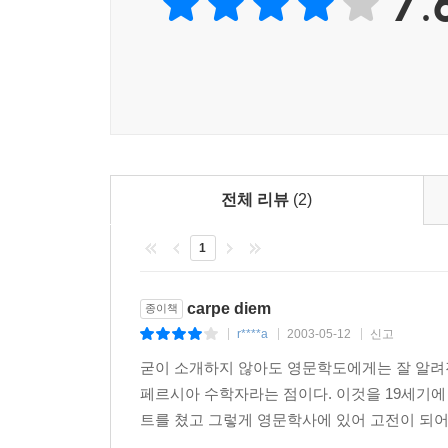
7.
아침의 허망한 빛이 사라지기 전
주막에서 들려오는 저 목소리,
「사원에 예배 준비가 끝났거늘
어찌하여 기도자는 밖에서 졸고만 있나」
3
꼬끼오, 닭이 울자 주막 앞에서
사람들이 외치는 소리, 「문을 열어라.
전체 리뷰
(2)
우리들이 머물 시간 짧디 짧고
한번 떠나면 돌아오지 못하는 길」
1
--- p.12
carpe diem
종이책
r****a
2003-05-12
신고
|
|
|
굳이 소개하지 않아도 영문학도에게는 잘 알려진
페르시아 수학자라는 점이다. 이것을 19세기에
트를 쳤고 그렇게 영문학사에 있어 고전이 되어