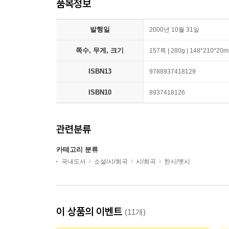
품목정보
발행일
2000년 10월 31일
쪽수, 무게, 크기
157쪽 | 280g | 148*210*20
ISBN13
9788937418129
ISBN10
8937418126
관련분류
카테고리 분류
국내도서
소설/시/희곡
시/희곡
한시/옛시
이 상품의 이벤트
(11개)