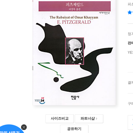
피
정
판
Y
결
구
사이즈비교
파트너샵
공유하기