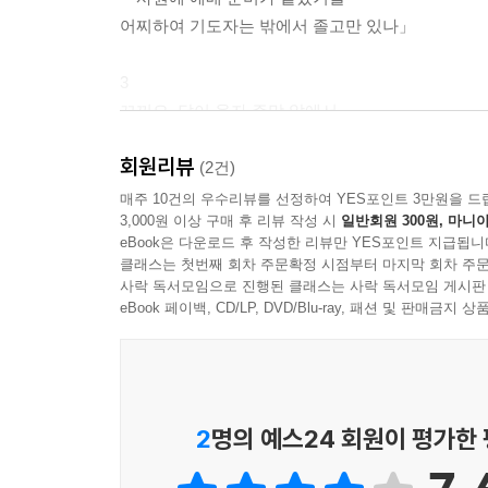
어찌하여 기도자는 밖에서 졸고만 있나」
3
꼬끼오, 닭이 울자 주막 앞에서
사람들이 외치는 소리, 「문을 열어라.
회원리뷰
우리들이 머물 시간 짧디 짧고
(2건)
한번 떠나면 돌아오지 못하는 길」
매주 10건의 우수리뷰를 선정하여 YES포인트 3만원을 드
3,000원 이상 구매 후 리뷰 작성 시
일반회원 300원, 마니아
eBook은 다운로드 후 작성한 리뷰만 YES포인트 지급됩니
--- p.12
클래스는 첫번째 회차 주문확정 시점부터 마지막 회차 주문
사락 독서모임으로 진행된 클래스는 사락 독서모임 게시판
1
eBook 페이백, CD/LP, DVD/Blu-ray, 패션 및 판매금
그대 잠을 깨라. 어느새 태양은
밤의 들판에서 별들을 패주시키고
하늘에서 밤마저 몰아낸 후
술탄의 성탑에 햇빛을 내리쬔다
2
명의 예스24 회원이 평가한
2