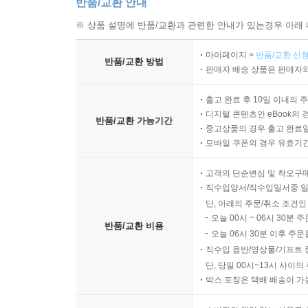
반품/교환 안내
※ 상품 설명에 반품/교환과 관련한 안내가 있는경우 아래 
마이페이지 >
반품/교환 신청
반품/교환 방법
판매자 배송 상품은 판매자와
출고 완료 후 10일 이내의 
디지털 콘텐츠인 eBook의 
반품/교환 가능기간
중고상품의 경우 출고 완료일
모바일 쿠폰의 경우 유효기간(
고객의 단순변심 및 착오구
직수입양서/직수입일서중 일
단, 아래의 주문/취소 조건인
오늘 00시 ~ 06시 30분 
반품/교환 비용
오늘 06시 30분 이후 주문
직수입 음반/영상물/기프트 
단, 당일 00시~13시 사이
박스 포장은 택배 배송이 가