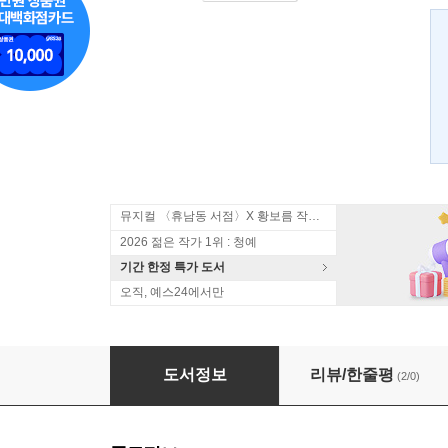
뮤지컬 〈휴남동 서점〉X 황보름 작가 북토크
2026 젊은 작가 1위 : 청예
기간 한정 특가 도서
오직, 예스24에서만
루바이야트
도서정보
리뷰/한줄평
(2/0)