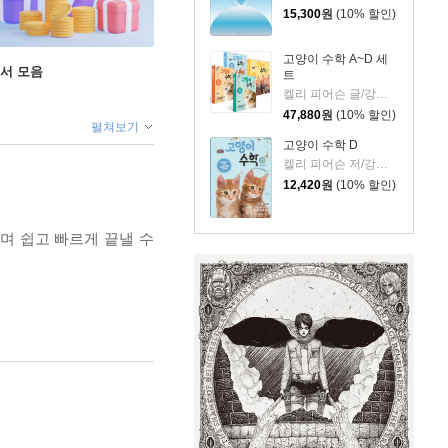
15,300
원
(10% 할인)
고양이 수학 A~D 세
도서 모음
트
켈리 피어슨 글/강미선,조은영 역
47,880
원
(10% 할인)
펼쳐보기
고양이 수학 D
켈리 피어슨 저/강미선,조은영 역
12,420
원
(10% 할인)
며 쉽고 빠르게 끝낼 수