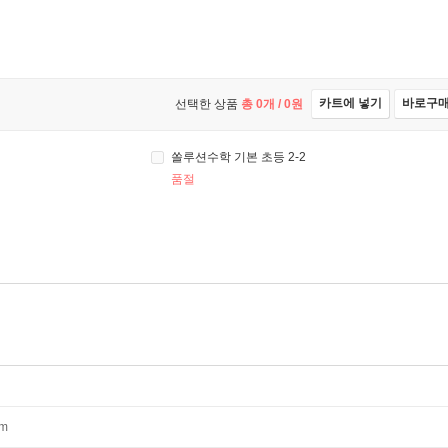
카트에 넣기
바로구
선택한 상품
총
0
개 /
0
원
쏠루션수학 기본 초등 2-2
품절
mm