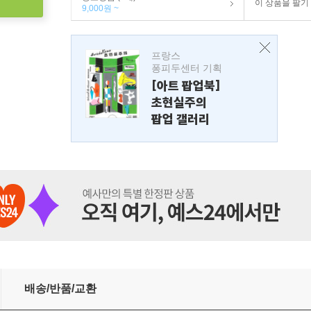
이 상품을 팔기
9,000원 ~
프랑스
퐁피두센터 기획
[아트 팝업북]
초현실주의
팝업 갤러리
배송/반품/교환