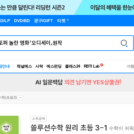
D/LP
DVD/BD
문구
/GIFT
티켓
독서유형검사
RBTI Lab
장안내
채널예스
사락
예스펀딩
클래스24
독서유형검사
여
AI 일문백답
의견 남기면 YES상품권!
수학(초등3)
소득공제
쏠루션수학 원리 초등 3-1
수학이 쉬워