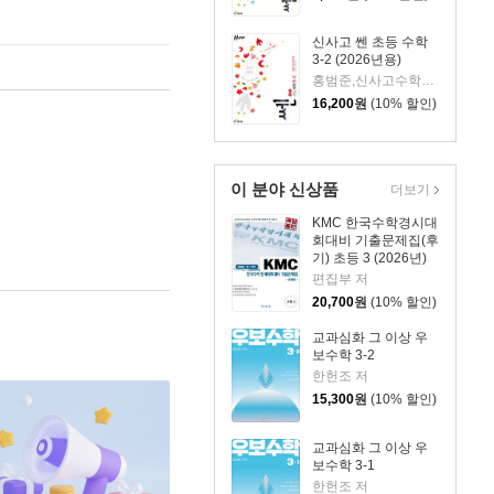
신사고 쎈 초등 수학
3-2 (2026년용)
홍범준,신사고수학콘텐츠연구회 공저
16,200
원
(10% 할인)
이 분야 신상품
더보기
KMC 한국수학경시대
회대비 기출문제집(후
기) 초등 3 (2026년)
편집부 저
20,700
원
(10% 할인)
교과심화 그 이상 우
보수학 3-2
한헌조 저
15,300
원
(10% 할인)
교과심화 그 이상 우
보수학 3-1
한헌조 저