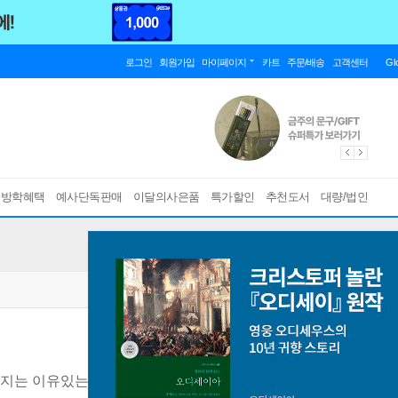
로그인
회원가입
마이페이지
카트
주문/배송
고객센터
Gl
름방학혜택
예사단독판매
이달의사은품
특가할인
추천도서
대량/법인
지는 이유있는 초등 수학 원리