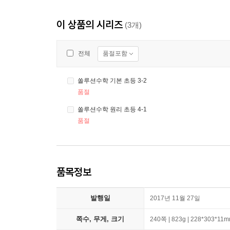
이 상품의 시리즈
(3개)
품절포함
전체
쏠루션수학 기본 초등 3-2
품절
쏠루션수학 원리 초등 4-1
품절
품목정보
발행일
2017년 11월 27일
쪽수, 무게, 크기
240쪽 | 823g | 228*303*11