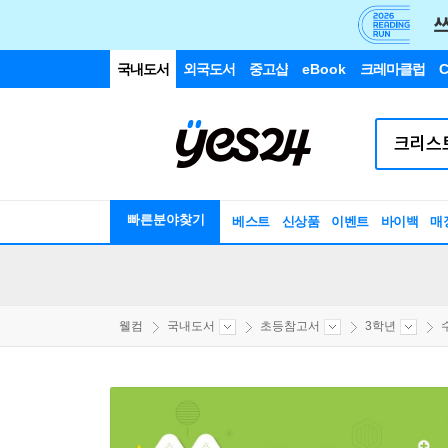
국내도서
외국도서
중고샵
eBook
크레마클럽
C
빠른분야찾기
베스트
신상품
이벤트
바이백
매
웰컴
국내도서
초등참고서
3학년