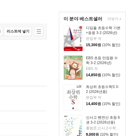
이 분야 베스트셀러
더보기
디딤돌 초등수학 기본
매
리스트에 넣기
+응용 3-2 (2026년)
편집부 저
15,300
원
(10% 할인)
EBS 초등 만점왕 수
학 3-2 (2026년)
EBS 저
14,850
원
(10% 할인)
최상위 초등수학S 3-
2 (2026년용)
편집부 저
14,400
원
(10% 할인)
신사고 쎈연산 초등 6
권 3-2 (2026년용)
홍범준,신사고수학콘텐츠연구회 공저
9,000
원
(10% 할인)