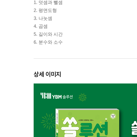
1. 덧셈과 뺄셈
2. 평면도형
3. 나눗셈
4. 곱셈
5. 길이와 시간
6. 분수와 소수
상세 이미지