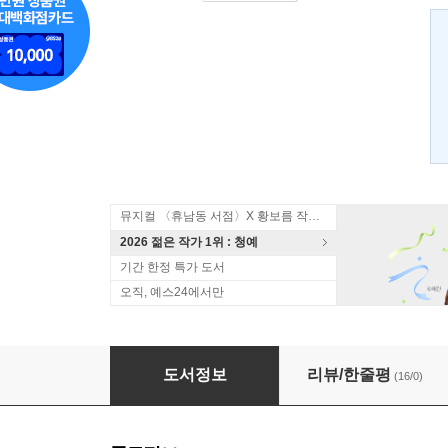
뮤지컬 〈휴남동 서점〉X 황보름 작가 북토크
2026 젊은 작가 1위 : 청예
기간 한정 특가 도서
오직, 예스24에서만
앤젤스 플라이트
도서정보
리뷰/한줄평
(16/0)