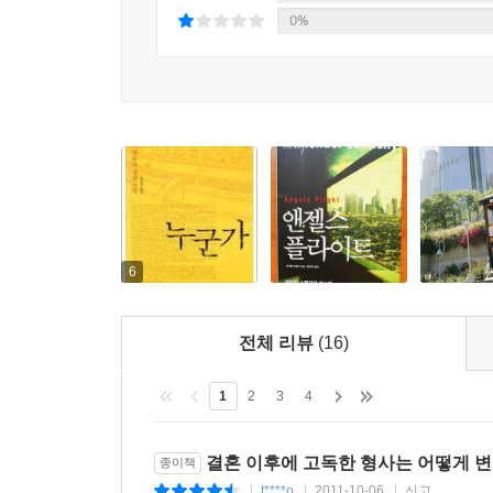
필라델피아 출신이지만 자신의 문학적 영웅(레이먼드
0%
코넬리는 결국 LA를 기반으로 하는 자신만의 
마침내 LA 자체를 주인공으로 한 작품을 집필하기
플라이트’를 배경으로 한 이번 작품은 해리 보슈 시
오로지 LA 경찰만을 상대로 한 소송만을 전문으로 
언론과 시민들은 그의 살해범으로 경찰을 의심하고
남아 있음을 발견한다. “모두가 중요하거나 아무
전체에 만연해 있는 흑백 인종 간, 그리고 거대 
예민해진다.
6
1991년 3월, 네 명의 백인 경관이 과속운전으로
사건은 언론사에 알려졌다. 경찰들은 기소되었으나
전체 리뷰
(16)
60여 명이 사망하고 4천여 명이 부상당했다. 이
마이클 해리스가 등장한다. 아동 성 범죄 혐의로 
1
2
3
4
대해 민사 소송을 제기한 흑인 마이클 해리스와 역시 
거대 조직과 타 인종은 개인의 적이다. 대중의 
결혼 이후에 고독한 형사는 어떻게 
종이책
하는 의심이 깃들고 해리스는 이를 기회로 로드니 킹
t****o
2011-10-06
신고