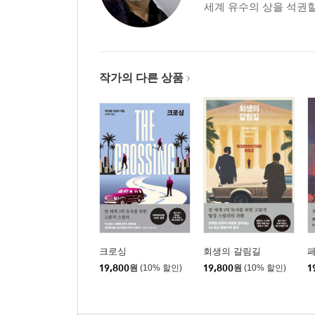
세계 유수의 상을 석권할
36 시나트라 별
37 폭동
38 거리의 정의
39 침묵의 거래
작가의 다른 상품
40 타락 천사의 울음소리
옮긴이의 말
크로싱
회생의 갈림길
19,800
원
(10% 할인)
19,800
원
(10% 할인)
1