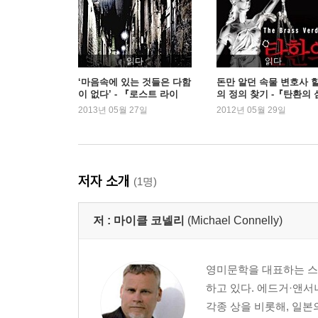
18 성인(聖人) 만들기
19 미스트리스 레지나
20 진실
21 거래
읽다
읽다
22 이별
‘마음속에 있는 것들은 다함
돈만 알던 속물 변호사 
이 없다’ - 『로스트 라이
의 정의 찾기 -『탄환의 
23 과녁
트』
판』
2013년 05월 27일
2012년 05월 29일
24 알리바이
25 자동차 왕
26 샬롯의 거미줄
27 희생양
저자 소개
(1명)
28 영장
29 남은 자의 죄책감
저 :
마이클 코넬리
(Michael Connelly)
30 경찰관의 아내
31 고백
32 형벌
영미문학을 대표하는 스
33 낯선 도시
하고 있다. 에드거·앤
34 후계자
각종 상을 비롯해, 일본
35 소환장