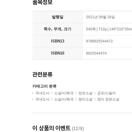
품목정보
발행일
2011년 09월 16일
쪽수, 무게, 크기
540쪽 | 712g | 148*210*35
ISBN13
9788925544472
ISBN10
8925544474
관련분류
카테고리 분류
국내도서
소설/시/희곡
장르소설
공포/스릴러
국내도서
소설/시/희곡
영미소설
영미 장편소설
이 상품의 이벤트
(11개)