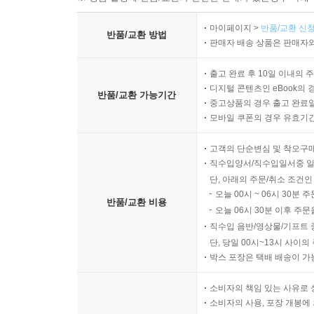
마이페이지 >
반품/교환 신청
반품/교환 방법
판매자 배송 상품은 판매자와
출고 완료 후 10일 이내의 
디지털 콘텐츠인 eBook의 
반품/교환 가능기간
중고상품의 경우 출고 완료일
모바일 쿠폰의 경우 유효기간(
고객의 단순변심 및 착오구
직수입양서/직수입일서중 일
단, 아래의 주문/취소 조건인
오늘 00시 ~ 06시 30분 
반품/교환 비용
오늘 06시 30분 이후 주문
직수입 음반/영상물/기프트 
단, 당일 00시~13시 사이
박스 포장은 택배 배송이 가
소비자의 책임 있는 사유로 
소비자의 사용, 포장 개봉에 