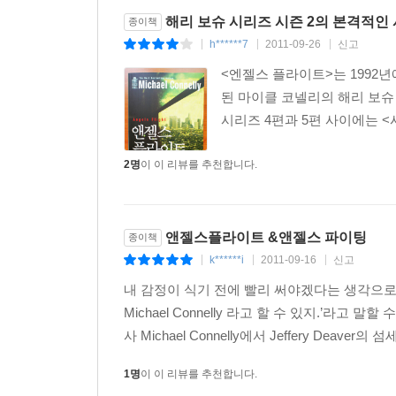
이야기들로 가득하다.”_라이브러리 저널
해리 보슈 시리즈 시즌 2의 본격적인
종이책
“여전히 강렬한 매력을 선보이는 시리즈. 코넬리는 
h******7
2011-09-26
신고
“마이클 코넬리는 LA 크라임 소설의 진정한 챔
|
|
|
지니고 있다.”_아메리칸 웨이
<엔젤스 플라이트>는 1992년
“코넬리의 팬에게 빼앗아서라도 이 책을 읽을 것.
된 마이클 코넬리의 해리 보슈
애리조나 데일리 스타
시리즈 4편과 5편 사이에는 <
“거대한 스토리를 완벽하게 자신의 손안에서 구사한
“너무나 능숙하고 극도로 흥분되며 초반부터 몰입하지
2명
이 이 리뷰를 추천합니다.
앤젤스플라이트 &앤젤스 파이팅
종이책
k******i
2011-09-16
신고
|
|
|
내 감정이 식기 전에 빨리 써야겠다는 생각으로
Michael Connelly 라고 할 수 있지.’라
사 Michael Connelly에서 Jeffery Deav
1명
이 이 리뷰를 추천합니다.