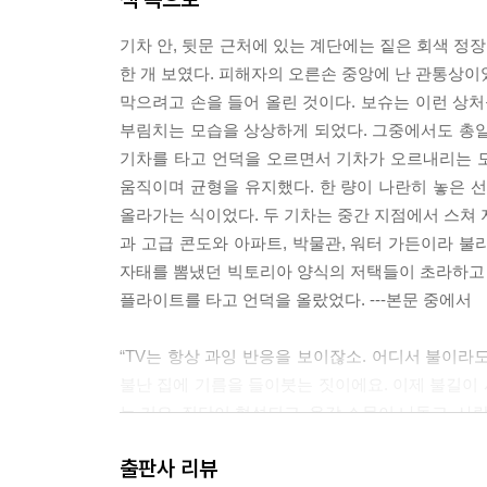
기차 안, 뒷문 근처에 있는 계단에는 짙은 회색 정
한 개 보였다. 피해자의 오른손 중앙에 난 관통상이
막으려고 손을 들어 올린 것이다. 보슈는 이런 상처
부림치는 모습을 상상하게 되었다. 그중에서도 총알을
기차를 타고 언덕을 오르면서 기차가 오르내리는 모
움직이며 균형을 유지했다. 한 량이 나란히 놓은 
올라가는 식이었다. 두 기차는 중간 지점에서 스쳐 
과 고급 콘도와 아파트, 박물관, 워터 가든이라 
자태를 뽐냈던 빅토리아 양식의 저택들이 초라하고 
플라이트를 타고 언덕을 올랐었다. ---본문 중에서
“TV는 항상 과잉 반응을 보이잖소. 어디서 불이라
불난 집에 기름을 들이붓는 짓이에요. 이제 불길이 
는 거요. 집단이 형성되고, 온갖 소문이 나돌고, 사
는 겁니다.” 보슈가 말했다.
출판사 리뷰
“당신은 사람들을 별로 믿지 못하는군요. 난 믿어요