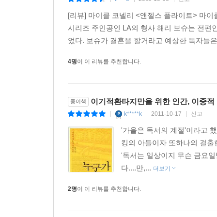
|
|
|
피살자 하워드 일라이어스, 경찰 자문 위원 칼라
[리뷰] 마이클 코넬리 <앤젤스 플라이트> 마이클
사건을 바라보던 해리 보슈는 ‘폭동’ 대신 ‘시민 
시리즈 주인공인 LA의 형사 해리 보슈는 전편
알게 된 후, 결국 자신이 ‘흑인이 아니라서 이
었다. 보슈가 결혼을 할거라고 예상한 독자들은 
부러워하기까지 한다.
4명
이 이 리뷰를 추천합니다.
도시에 만연한 흑백 갈등과 함께 작품의 다른 한 축
현실적이고 진지한 사회범죄를 다루는 코넬리는 
피해자를 통해, 애써 외면했던 어두운 진실이 얼
이기적환타지만을 위한 인간, 이중적 현
종이책
비극적 진실은 밝혀지지만 그 진실 역시 인간의 욕심
k*****k
2011-10-17
신고
|
|
|
2011년 미국을 기준으로 마이클 코넬리의 해리 
'가을은 독서의 계절'이라고 했
Darkness more than Night》는 2011년 11월에
킹의 아들이자 또하나의 걸출한 
'독서는 일상이지 무슨 금요일밤
■ 미디어 리뷰
다....만,...
더보기
★ 프리미오 반카렐라 상 수상작(2000, 이탈리아), 배
2명
이 이 리뷰를 추천합니다.
“보슈는 온몸으로 고통을 감내하는 것을 두려워하지 
“《앤젤스 플라이트》는 코넬리의 팬들이 기대하