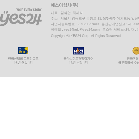
대표 : 김석환, 최세라
주소 : 서울시 영등포구 은행로 11, 5층~6층(여의도동,일신
사업자등록번호 : 229-81-37000 통신판매업신고 : 제 200
이메일 : yes24help@yes24.com 호스팅 서비스사업자 :
Copyright ⓒ YES24 Corp. All Rights Reserved.