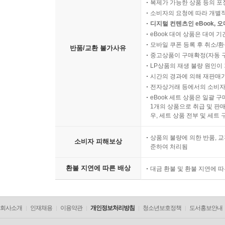
복제가 가능한 상품 등의 포장을 
소비자의 요청에 따라 개별
디지털 컨텐츠인 eBook, 
eBook 대여 상품은 대여 기
모바일 쿠폰 등록 후 취소/환
반품/교환 불가사유
중고상품이 구매확정(자동 
LP상품의 재생 불량 원인이 기
시간의 경과에 의해 재판매가
전자상거래 등에서의 소비자
eBook 세트 상품은 일괄 
1개의 상품으로 취급 및 판매
우, 세트 상품 전부 및 세트
상품의 불량에 의한 반품, 교
소비자 피해보상
준하여 처리됨
환불 지연에 따른 배상
대금 환불 및 환불 지연에 
회사소개
인재채용
이용약관
개인정보처리방침
청소년보호정책
도서홍보안내