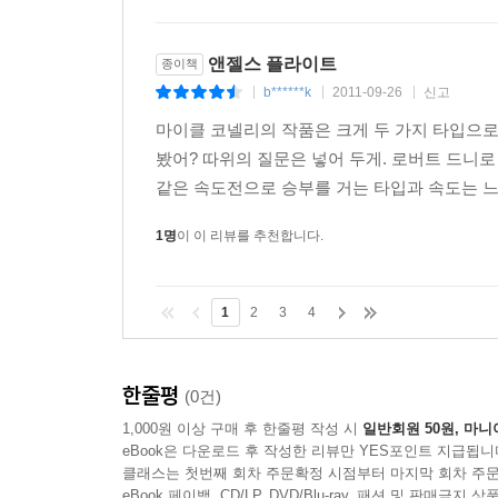
앤젤스 플라이트
종이책
b******k
2011-09-26
신고
|
|
|
마이클 코넬리의 작품은 크게 두 가지 타입으로
봤어? 따위의 질문은 넣어 두게. 로버트 드니
같은 속도전으로 승부를 거는 타입과 속도는 느
1명
이 이 리뷰를 추천합니다.
1
2
3
4
한줄평
(0건)
1,000원 이상 구매 후 한줄평 작성 시
일반회원 50원, 마니
eBook은 다운로드 후 작성한 리뷰만 YES포인트 지급됩니
클래스는 첫번째 회차 주문확정 시점부터 마지막 회차 주문
eBook 페이백, CD/LP, DVD/Blu-ray, 패션 및 판매금