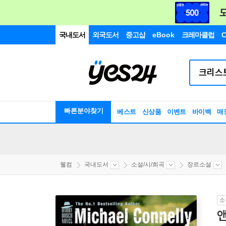
국내도서
외국도서
중고샵
eBook
크레마클럽
C
빠른분야찾기
베스트
신상품
이벤트
바이백
매
웰컴
국내도서
소설/시/희곡
장르소설
소