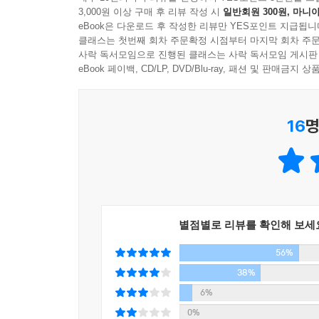
3,000원 이상 구매 후 리뷰 작성 시
일반회원 300원, 마니아
다크 히어로 해리 보슈라는 걸출한 캐릭터로 평론
eBook은 다운로드 후 작성한 리뷰만 YES포인트 지급됩니
스릴러의 모던 클래식으로서 그 위상을 떨치고 있다
클래스는 첫번째 회차 주문확정 시점부터 마지막 회차 주문
사락 독서모임으로 진행된 클래스는 사락 독서모임 게시판
앤젤스 플라이트에서 발견된 경찰 상대 소송 전문
eBook 페이백, CD/LP, DVD/Blu-ray, 패션 및 판매금
악마적 변호사의 당연한 죽음인가, 거대 조직 LA
16
명
로스앤젤레스 시내 한복판에 위치한 세계에서 가
발견된다. 경찰의 폭력, 인종 차별, 경찰 부패 소
상태에서 어빙 부국장은 형사 보슈를 사건 수사의
없는 찜찜한 사건을 맡은 보슈는 최근 일라이어스
된다. 해리스는 열두 살 소녀를 강간하고 살해한
소송을 진행하고 있던 상태. 1992년 로드니 킹 폭
별점별로 리뷰를 확인해 보세
자신의 동료들을 적극적으로 의심해야 하는 상황에 
56%
“타락한 인간, 불타오르는 도시… 올바른 인간은 이
38%
6%
독창적 설정, 진지한 주제의식으로 신경쇠약 직전의
0%