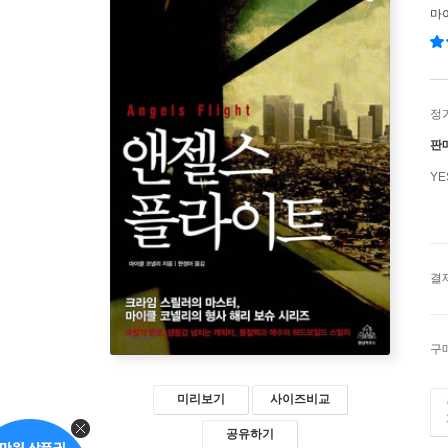
마
정
판
Y
결
구
미리보기
사이즈비교
공유하기