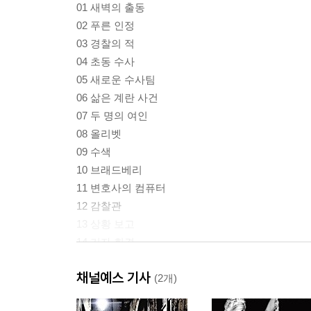
01 새벽의 출동
02 푸른 인정
03 경찰의 적
04 초동 수사
05 새로운 수사팀
06 삶은 계란 사건
07 두 명의 여인
08 올리벳
09 수색
10 브래드베리
11 변호사의 컴퓨터
12 감찰관
13 상황 보고
14 기자 회견
15 세상의 모든 불공평함
채널예스 기사
16 중독자들
(2개)
17 재앙의 시작