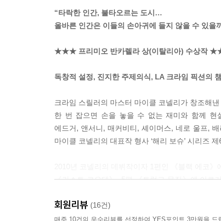
력감이 걷잡을 수 없이 커져서 임계질량에 도달할 
“타락한 인간, 불타오르는 도시…
지 않는 사회와 관련이 있는 거라고요.” 엔트런킨이
올바른 인간은 이들의 손아귀에 들지 않을 수 있을까
---본문 중에서
★★★ 프리미오 반카렐라 상(이탈리아) 수상작 ★
독창적 설정, 진지한 주제의식, LA 크라임 픽션의 
크라임 스릴러의 마스터 마이클 코넬리가 창조해낸 
한 번 잡으면 손을 놓을 수 없는 재미와 함께 
에드거, 앤서니, 매커비티, 셰이머스, 네로 울프,
마이클 코넬리의 대표작 형사 ‘해리 보슈’ 시리즈 
2010년 코넬리의 데뷔작이자 1편인 《블랙 에코》에
《라스트 코요테》, 5편 《트렁크 뮤직》에 이르기
히에로니머스 보슈의 그림만큼이나 방탕하고 폭력적
회원리뷰
전대미문의 은행 강도, 미해결 살인 사건 등을 특
(16건)
명성을 얻었다. 또한 작가 마이클 코넬리의 오랜 
매주 10건의 우수리뷰를 선정하여 YES포인트 3만원을 드