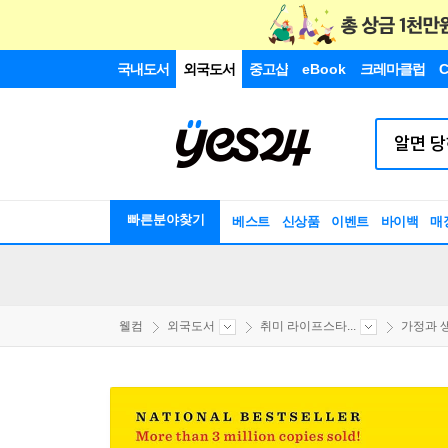
국내도서
외국도서
중고샵
eBook
크레마클럽
C
빠른분야찾기
베스트
신상품
이벤트
바이백
매
웰컴
외국도서
취미 라이프스타...
가정과 