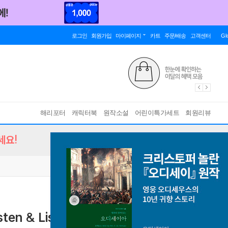
로그인
회원가입
마이페이지
카트
주문/배송
고객센터
Gl
해리포터
캐릭터북
원작소설
어린이특가세트
회원리뷰
세요!
sten & Listen So Kids Will Talk