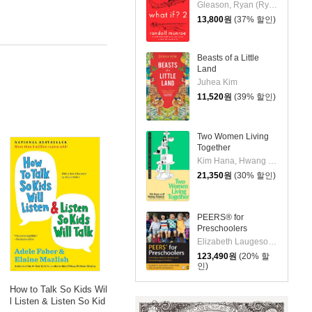
Gleason, Ryan (Ryan Gleason)
13,800
원
(37% 할인)
Beasts of a Little
Land
Juhea Kim
11,520
원
(39% 할인)
Two Women Living
Together
Kim Hana, Hwang Sunwoo/ Gene Png (YRN)
21,350
원
(30% 할인)
PEERS® for
Preschoolers
Elizabeth Laugeson,Mina Park,Jennifer Sanderso
123,490
원
(20% 할
인)
How to Talk So Kids Wil
l Listen & Listen So Kid