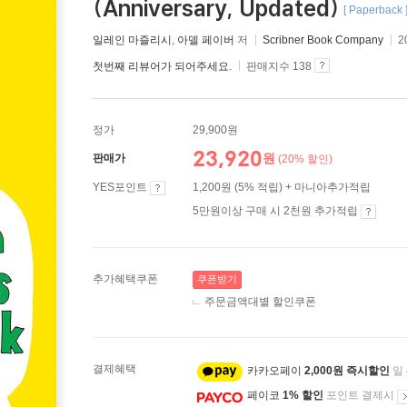
(Anniversary, Updated)
[ Paperback 
일레인 마즐리시
,
아델 페이버
저
Scribner Book Company
2
첫번째 리뷰어가 되어주세요.
판매지수 138
정가
29,900원
23,920
원
판매가
(20% 할인)
YES포인트
1,200원 (5% 적립) + 마니아추가적립
5만원이상 구매 시 2천원 추가적립
추가혜택쿠폰
쿠폰받기
주문금액대별 할인쿠폰
결제혜택
카카오페이
2,000원 즉시할인
일
페이코
1% 할인
포인트 결제시