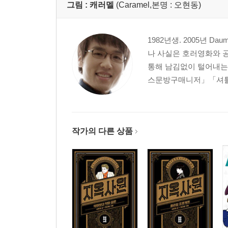
그림 :
캐러멜
(Caramel,본명 : 오현동)
1982년생. 2005년 
나 사실은 호러영화와 
통해 남김없이 털어내는
스문방구매니저」「셔틀맨
작가의 다른 상품