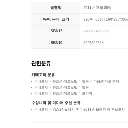
발행일
2011년 08월 05일
쪽수, 무게, 크기
320쪽 | 638g | 160*235*30
ISBN13
9788927802396
ISBN10
892780239X
관련분류
카테고리 분류
국내도서
만화/라이트노벨
웹툰
다음/카카오 연재
국내도서
만화/라이트노벨
웹툰
국내도서
만화/라이트노벨
드라마
수상내역 및 미디어 추천 분류
국내도서
YES24 올해의 책
2011년 올해의 책 후보도서