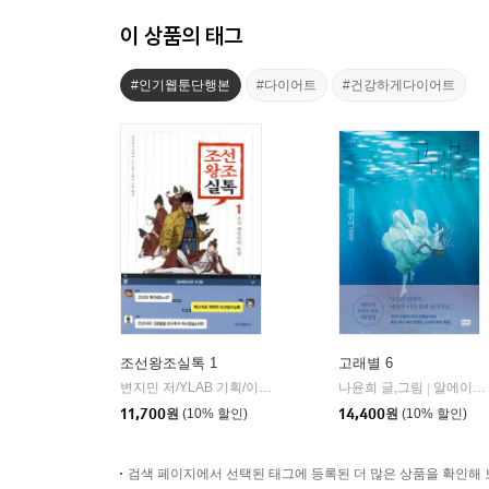
이 상품의 태그
#인기웹툰단행본
#다이어트
#건강하게다이어트
조선왕조실톡 1
고래별 6
변지민 저/YLAB 기획/이한 해설
위즈덤하우스
나윤희 글,그림
알에이치코리아(RHK)
|
|
11,700
원
(10% 할인)
14,400
원
(10% 할인)
검색 페이지에서 선택된 태그에 등록된 더 많은 상품을 확인해 