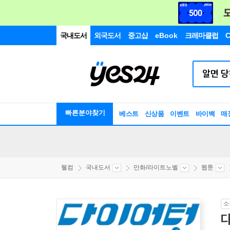
국내도서
외국도서
중고샵
eBook
크레마클럽
C
빠른분야찾기
베스트
신상품
이벤트
바이백
매
웰컴
국내도서
만화/라이트노벨
웹툰
소
다