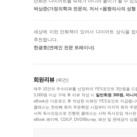
만화는 다이어트를 숙제가 아니라 놀이가 될 수 있
고민들이 고스란히 담겨있다. 《다이어터》가 가장 
박상준(가정의학과 전문의. 저서 <몸짱의사의 성형
이유는 모두 당신의 생활습관, 식습관 때문이다.
고쳐나가기는 어려운 법. 악마같은 서찬희 트레이너
어째서 내가 살쪄 있었나 뼈저리게 느끼며, 근본부터
세상에 이런 만화책이 있어서 다이어트 상식을 접하
추천합니다.
한광호(연예인 전문 트레이너)
회원리뷰
(40건)
매주 10건의 우수리뷰를 선정하여 YES포인트 3만원을 드
3,000원 이상 구매 후 리뷰 작성 시
일반회원 300원, 마니아
eBook은 다운로드 후 작성한 리뷰만 YES포인트 지급됩니
클래스는 첫번째 회차 주문확정 시점부터 마지막 회차 주문
사락 독서모임으로 진행된 클래스는 사락 독서모임 게시판
eBook 페이백, CD/LP, DVD/Blu-ray, 패션 및 판매금