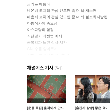
굶기는 해롭다
네온비 코치의 관심 있으면 좀 더 봐 채소편
네온비 코치의 관심 있으면 좀 더 봐 불포화지방편
아침식사의 중요성
아스파탐의 함정
식단일기 작성법 예시
공복감과 느린 식사 시간
GI지수를 알아두자
살찌는 체질이 따로 있다?
녹차는 비만인에게 해롭다?
채널예스 기사
원 푸드 다이어트의 위험성
(5개)
다이어트에는 육류는 나쁠까?
음식의 열량을 판단하는 방법
간식은 무엇을 먹을까?
치팅 데이의 개념
물을 많이 마시면 좋은 이유
읽다
읽다
[운동 특집] 움직이게 만드
[출판사 탐방] 좋은 책이