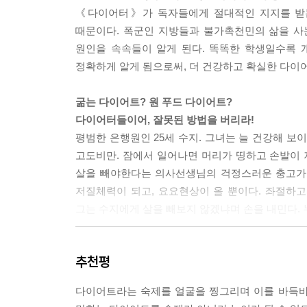
《다이어터》가 독자들에게 절대적인 지지를 받는
때문이다. 폭군인 지방들과 불가촉천민의 삶을 사
원인을 속속들이 알게 된다. 똑똑한 학생일수록
정확하게 알게 됨으로써, 더 건강하고 확실한 다이어
굶는 다이어트? 원 푸드 다이어트?
다이어터들이어, 잘못된 방법을 버리라!
평범한 은행원인 25세 수지. 그녀는 늘 건강해 보
고도비만. 잠에서 일어나면 머리가 띵하고 손발이 
살을 빼야한다는 의사선생님의 걱정스러운 충고가 
저질체력이 되고, 요요현상이 올 뿐이다. 좌절하고
그는 수지에게 살을 빼보지 않겠냐며 손을 내민다. 
당신의 생활습관이 바로 체질이다.
추천평
비만의 원인에서 해결법까지 체계적으로 알게 되는
쉽고 과학적인 다이어트 방법
다이어트라는 숙제를 얼굴을 찡그리며 이를 바득바
수지의 생활습관을 면밀히 들여다보면, “살이 빠지지