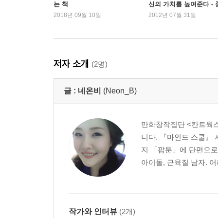
는 책
신의 가치를 높여준다 - 
본문편
앙북스
2018년 09월 10일
2012년 07월 31일
지방은 줄이고 근육을 늘려야 진정한 다이어트의 
초보 다이어터의 필수품, 다이어트 일기
다이어트와 쇼핑
생활습관과 운동
저자 소개
(2명)
식품 영양 표시와 칼로리의 실제
헬스장을 고르는 방법
글 :
네온비
(Neon_B)
헬스장에서의 옷차림
헬스 싸이클의 장단점
근손실
만화창작집단 <칸트웍스
수지의 식단
니다. 『마인드 스쿨』 시
다이어터들의 다이어트를 포기하는 흔하디 흔한 이
지 「팝툰」에 단편으로 데
아이돌, 근육질 남자. 어
작가와 인터뷰
(2개)