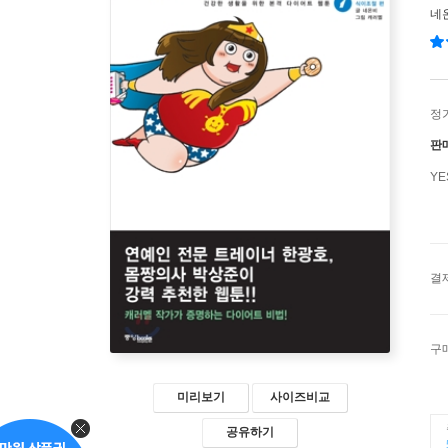
네
정
판
Y
결
구
미리보기
사이즈비교
공유하기