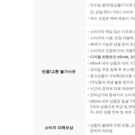
직수입 음반/영상물/기프트 
단, 당일 00시~13시 사이
박스 포장은 택배 배송이 가
소비자의 책임 있는 사유로 
소비자의 사용, 포장 개봉에 
복제가 가능한 상품 등의 포장을 
소비자의 요청에 따라 개별
디지털 컨텐츠인 eBook, 
eBook 대여 상품은 대여 기
모바일 쿠폰 등록 후 취소/환
반품/교환 불가사유
중고상품이 구매확정(자동 
LP상품의 재생 불량 원인이 기
시간의 경과에 의해 재판매가
전자상거래 등에서의 소비자
eBook 세트 상품은 일괄 
1개의 상품으로 취급 및 판매
우, 세트 상품 전부 및 세트
상품의 불량에 의한 반품, 교
소비자 피해보상
준하여 처리됨