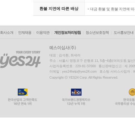
환불 지연에 따른 배상
대금 환불 및 환불 지연에 
회사소개
인재채용
이용약관
개인정보처리방침
청소년보호정책
도서홍보안내
대표 : 김석환, 최세라
주소 : 서울시 영등포구 은행로 11, 5층~6층(여의도동,일신
사업자등록번호 : 229-81-37000 통신판매업신고 : 제 200
이메일 : yes24help@yes24.com 호스팅 서비스사업자 :
Copyright ⓒ YES24 Corp. All Rights Reserved.