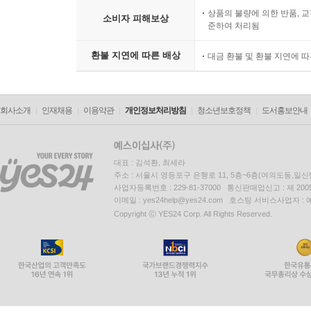
상품의 불량에 의한 반품, 교
소비자 피해보상
준하여 처리됨
환불 지연에 따른 배상
대금 환불 및 환불 지연에 
회사소개
인재채용
이용약관
개인정보처리방침
청소년보호정책
도서홍보안내
대표 : 김석환, 최세라
주소 : 서울시 영등포구 은행로 11, 5층~6층(여의도동,일신
사업자등록번호 : 229-81-37000 통신판매업신고 : 제 200
이메일 : yes24help@yes24.com 호스팅 서비스사업자 :
Copyright ⓒ YES24 Corp. All Rights Reserved.