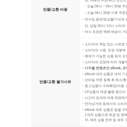
단, 아래의 주문/취소 조건인
오늘 00시 ~ 06시 30분 
반품/교환 비용
오늘 06시 30분 이후 주문
직수입 음반/영상물/기프트 
단, 당일 00시~13시 사이
박스 포장은 택배 배송이 가
소비자의 책임 있는 사유로 
소비자의 사용, 포장 개봉에 
복제가 가능한 상품 등의 포장을 
소비자의 요청에 따라 개별
디지털 컨텐츠인 eBook, 
eBook 대여 상품은 대여 기
모바일 쿠폰 등록 후 취소/환
반품/교환 불가사유
중고상품이 구매확정(자동 
LP상품의 재생 불량 원인이 기
시간의 경과에 의해 재판매가
전자상거래 등에서의 소비자
eBook 세트 상품은 일괄 
1개의 상품으로 취급 및 판매
우, 세트 상품 전부 및 세트