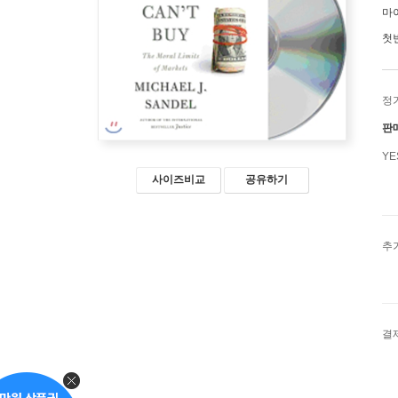
마
첫
정
판
Y
사이즈비교
공유하기
추
결