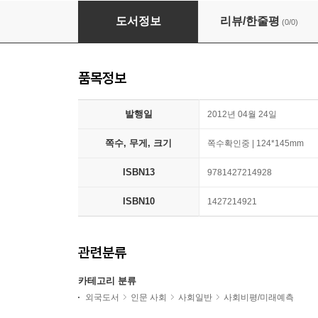
What Money Can't Buy
도서정보
리뷰/한줄평
(0/0)
품목정보
발행일
2012년 04월 24일
쪽수, 무게, 크기
쪽수확인중 | 124*145mm
ISBN13
9781427214928
ISBN10
1427214921
관련분류
카테고리 분류
외국도서
인문 사회
사회일반
사회비평/미래예측