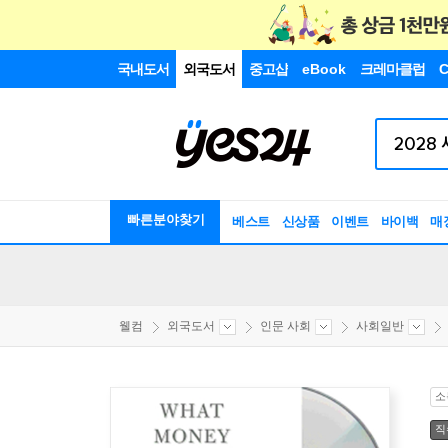
국내도서
외국도서
중고샵
eBook
크레마클럽
C
빠른분야찾기
베스트
신상품
이벤트
바이백
매
웰컴
외국도서
인문 사회
사회일반
소
직