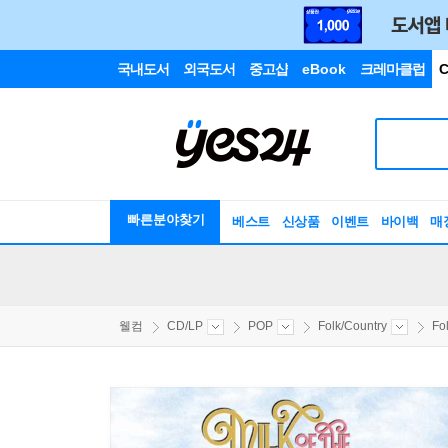
국내도서
외국도서
중고샵
eBook
크레마클럽
C
빠른분야찾기
베스트
신상품
이벤트
바이백
매
웰컴
CD/LP
POP
Folk/Country
Fo