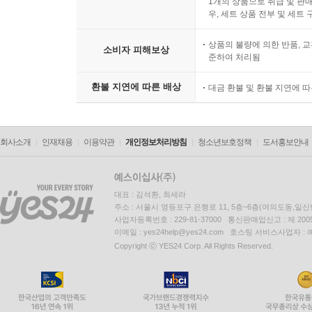
1개의 상품으로 취급 및 판매
우, 세트 상품 전부 및 세트
상품의 불량에 의한 반품, 교
소비자 피해보상
준하여 처리됨
환불 지연에 따른 배상
대금 환불 및 환불 지연에 
회사소개
인재채용
이용약관
개인정보처리방침
청소년보호정책
도서홍보안내
대표 : 김석환, 최세라
주소 : 서울시 영등포구 은행로 11, 5층~6층(여의도동,일신
사업자등록번호 : 229-81-37000 통신판매업신고 : 제 200
이메일 : yes24help@yes24.com 호스팅 서비스사업자 :
Copyright ⓒ YES24 Corp. All Rights Reserved.