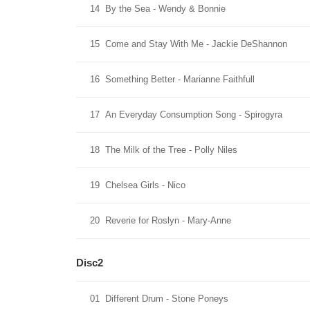
14
By the Sea - Wendy & Bonnie
15
Come and Stay With Me - Jackie DeShannon
16
Something Better - Marianne Faithfull
17
An Everyday Consumption Song - Spirogyra
18
The Milk of the Tree - Polly Niles
19
Chelsea Girls - Nico
20
Reverie for Roslyn - Mary-Anne
Disc2
01
Different Drum - Stone Poneys