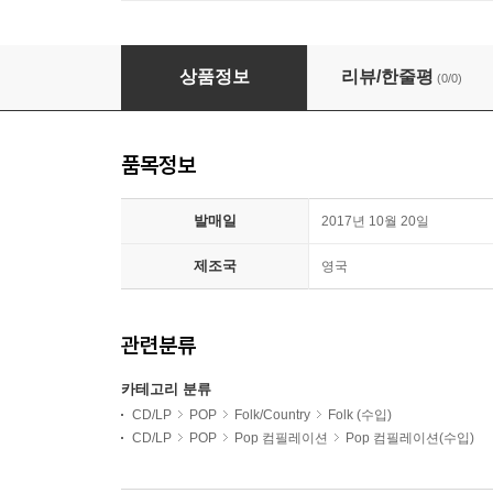
1966-1973 여성 포크 싱어 음악 모음집 (Milk Of The 
상품정보
리뷰/한줄평
(0/0)
품목정보
발매일
2017년 10월 20일
제조국
영국
관련분류
카테고리 분류
CD/LP
POP
Folk/Country
Folk (수입)
CD/LP
POP
Pop 컴필레이션
Pop 컴필레이션(수입)