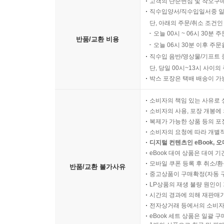
고객의 단순변심 및 착오구
직수입양서/직수입일서중 일
단, 아래의 주문/취소 조건인
오늘 00시 ~ 06시 30분 
반품/교환 비용
오늘 06시 30분 이후 주문
직수입 음반/영상물/기프트 
단, 당일 00시~13시 사이
박스 포장은 택배 배송이 가
소비자의 책임 있는 사유로 
소비자의 사용, 포장 개봉에 
복제가 가능한 상품 등의 포장을 
소비자의 요청에 따라 개별
디지털 컨텐츠인 eBook, 
eBook 대여 상품은 대여 기
모바일 쿠폰 등록 후 취소/환
반품/교환 불가사유
중고상품이 구매확정(자동 
LP상품의 재생 불량 원인이 기
시간의 경과에 의해 재판매가
전자상거래 등에서의 소비자
eBook 세트 상품은 일괄 