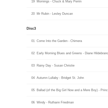
19
Mornings - Chuck & Mary Perrin
20
Mr Rubin - Lesley Duncan
Disc3
01
Come Into the Garden - Chimera
02
Early Morning Blues and Greens - Diane Hildebran
03
Rainy Day - Susan Christie
04
Autumn Lullaby - Bridget St. John
05
Ballad (of the Big Girl Now and a Mere Boy) - Pri
06
Windy - Ruthann Friedman