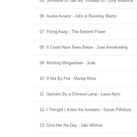
05
Someone to Talk My Troubles to - Judy Roderick
06
Auntie Aviator - John & Beverley Martin
07
Flying Away - The Serpent Power
08
It Could Have Been Better - Joan Armatrading
09
Morning Morgantown - Jude
10
If Not By Fire - Mandy More
11
Upstairs By a Chinese Lamp - Laura Nyro
12
I Thought I Knew the Answers - Susan Pillsbury
13
Give Her the Day - Jaki Whitren