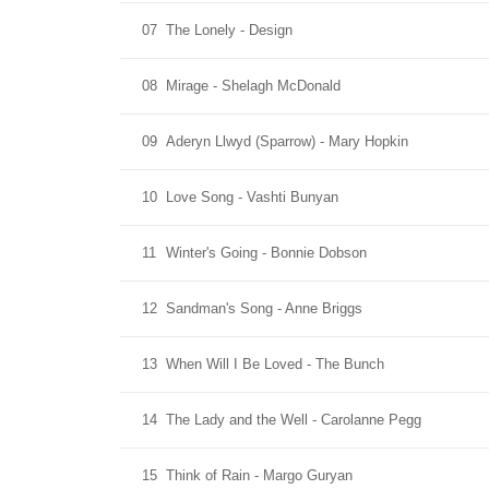
07
The Lonely - Design
08
Mirage - Shelagh McDonald
09
Aderyn Llwyd (Sparrow) - Mary Hopkin
10
Love Song - Vashti Bunyan
11
Winter's Going - Bonnie Dobson
12
Sandman's Song - Anne Briggs
13
When Will I Be Loved - The Bunch
14
The Lady and the Well - Carolanne Pegg
15
Think of Rain - Margo Guryan