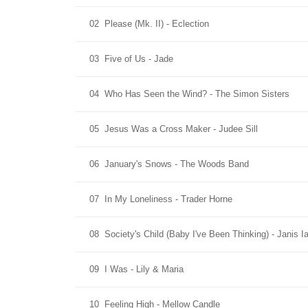
02
Please (Mk. II) - Eclection
03
Five of Us - Jade
04
Who Has Seen the Wind? - The Simon Sisters
05
Jesus Was a Cross Maker - Judee Sill
06
January's Snows - The Woods Band
07
In My Loneliness - Trader Horne
08
Society's Child (Baby I've Been Thinking) - Janis I
09
I Was - Lily & Maria
10
Feeling High - Mellow Candle