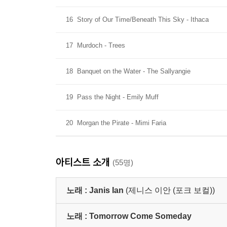
16
Story of Our Time/Beneath This Sky - Ithaca
17
Murdoch - Trees
18
Banquet on the Water - The Sallyangie
19
Pass the Night - Emily Muff
20
Morgan the Pirate - Mimi Faria
아티스트 소개
(55명)
노래 :
Janis Ian
(제니스 이안 (포크 보컬))
노래 :
Tomorrow Come Someday