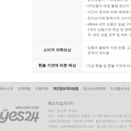
LP상품의 재생 불량 원인이 기
시간의 경과에 의해 재판매가
전자상거래 등에서의 소비자
eBook 세트 상품은 일괄 
1개의 상품으로 취급 및 판매
우, 세트 상품 전부 및 세트
상품의 불량에 의한 반품, 교
소비자 피해보상
준하여 처리됨
환불 지연에 따른 배상
대금 환불 및 환불 지연에 
회사소개
인재채용
이용약관
개인정보처리방침
청소년보호정책
도서홍보안내
대표 : 김석환, 최세라
주소 : 서울시 영등포구 은행로 11, 5층~6층(여의도동,일신
사업자등록번호 : 229-81-37000 통신판매업신고 : 제 200
이메일 : yes24help@yes24.com 호스팅 서비스사업자 :