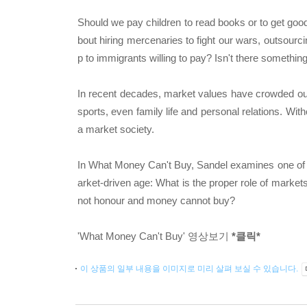
Should we pay children to read books or to get good 
bout hiring mercenaries to fight our wars, outsourcing
p to immigrants willing to pay? Isn't there somethin
In recent decades, market values have crowded out
sports, even family life and personal relations. Wit
a market society.
In What Money Can't Buy, Sandel examines one of th
arket-driven age: What is the proper role of marke
not honour and money cannot buy?
'What Money Can't Buy' 영상보기
*클릭*
이 상품의 일부 내용을 이미지로 미리 살펴 보실 수 있습니다.