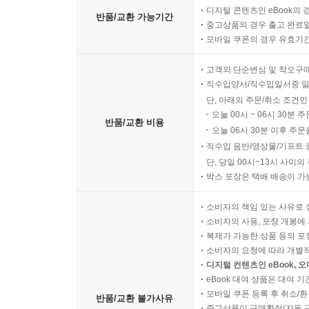
디지털 콘텐츠인 eBook의 
반품/교환 가능기간
중고상품의 경우 출고 완료일
모바일 쿠폰의 경우 유효기간(
고객의 단순변심 및 착오구
직수입양서/직수입일서중 일
단, 아래의 주문/취소 조건인
오늘 00시 ~ 06시 30분 
반품/교환 비용
오늘 06시 30분 이후 주문
직수입 음반/영상물/기프트 
단, 당일 00시~13시 사이
박스 포장은 택배 배송이 가
소비자의 책임 있는 사유로 
소비자의 사용, 포장 개봉에 
복제가 가능한 상품 등의 포장을 
소비자의 요청에 따라 개별
디지털 컨텐츠인 eBook, 
eBook 대여 상품은 대여 기
모바일 쿠폰 등록 후 취소/환
반품/교환 불가사유
중고상품이 구매확정(자동 