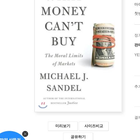
마
첫
정
판
Y
추
결
미리보기
사이즈비교
공유하기