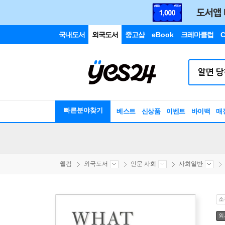
국내도서
외국도서
중고샵
eBook
크레마클럽
C
빠른분야찾기
베스트
신상품
이벤트
바이백
매
웰컴
외국도서
인문 사회
사회일반
소
외