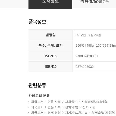
도서정보
리뷰/한줄평
(0/0)
품목정보
발행일
2012년 04월 24일
쪽수, 무게, 크기
256쪽 | 498g | 155*229*28
ISBN13
9780374203030
ISBN10
0374203032
관련분류
카테고리 분류
외국도서
인문 사회
사회일반
사회비평/미래예측
외국도서
인문 사회
정치와 법
정치/외교
외국도서
경제 경영
자기계발/처세술
처세술/삶과 행복