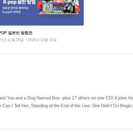
-POP 일본반 탐험전
24년 12월 26일 ~ 2026년 12월 31일
and You and a Dog Named Boo -plus 17 others on one CD! It joins his 
an I Tell Her; Standing at the End of the Line; She Didn't Do Magic;