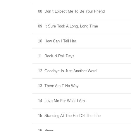
08
Don`t Expect Me To Be Your Friend
09
It Sure Took A Long, Long Time
10
How Can I Tell Her
11
Rock N Roll Days
12
Goodbye Is Just Another Word
13
There Ain T No Way
14
Love Me For What I Am
15
Standing At The End Of The Line
16
Rings