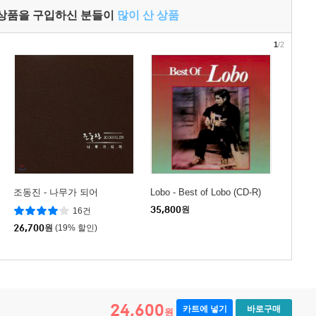
 상품을 구입하신 분들이
많이 산 상품
1
/2
조동진 - 나무가 되어
Lobo - Best of Lobo (CD-R)
35,800
원
16건
26,700
원
(19% 할인)
24,600
카트에 넣기
바로구매
원