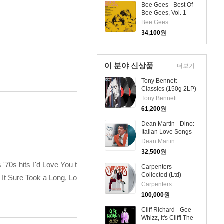
Bee Gees - Best Of
Bee Gees, Vol. 1
(CD)
Bee Gees
34,100
원
이 분야 신상품
더보기
Tony Bennett -
Classics (150g 2LP)
Tony Bennett
61,200
원
Dean Martin - Dino:
Italian Love Songs
(LP)
Dean Martin
32,500
원
'70s hits I'd Love You t
Carpenters -
Collected (Ltd)
 It Sure Took a Long, Lo
(Gatefold)(180g)
Carpenters
(Transparent Vinyl)
100,000
원
(2LP)
Cliff Richard - Gee
Whizz, It's Cliff! The