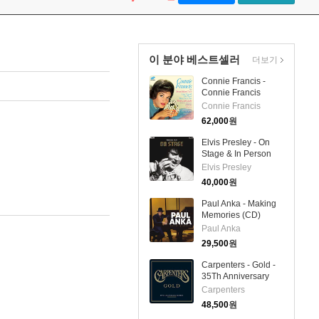
이 분야 베스트셀러
더보기
Connie Francis -
Connie Francis
Sings (Remastered)
Connie Francis
(Collector's Edition)
62,000
원
(LP)
Elvis Presley - On
Stage & In Person
(+10 Bonus-Tracks)
Elvis Presley
(2CD)
40,000
원
Paul Anka - Making
Memories (CD)
Paul Anka
29,500
원
Carpenters - Gold -
35Th Anniversary
Edition (2CD)
Carpenters
48,500
원