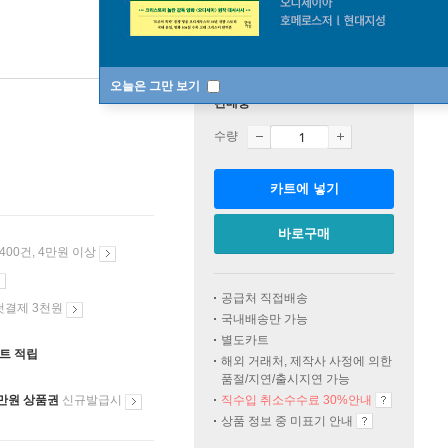
오늘은 그만 보기
판매중
수량
카트에 넣기
바로구매
 400건, 4만원 이상
공급처 직접배송
첫결제 3천원
국내배송만 가능
별도카트
인트 적립
해외 거래처, 제작사 사정에 의한
품절/지연/출시지연 가능
만원 상품권
신규발급시
직수입 취소수수료 30%안내
상품 정보 중 미표기 안내