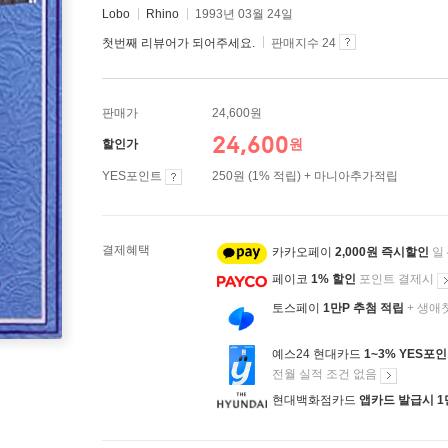
Lobo
Rhino
1993년 03월 24일
첫번째 리뷰어가 되어주세요.
판매지수 24
판매가
24,600원
24,600
원
할인가
YES포인트
250원 (1% 적립) + 마니아추가적립
결제혜택
카카오페이
2,000원 즉시할인
일
페이코
1% 할인
포인트 결제시
토스페이
1만P 추첨 적립
+ 생애
예스24 현대카드
1~3% YES포
전월 실적 조건 없음
현대백화점카드
앱카드 발급시 1