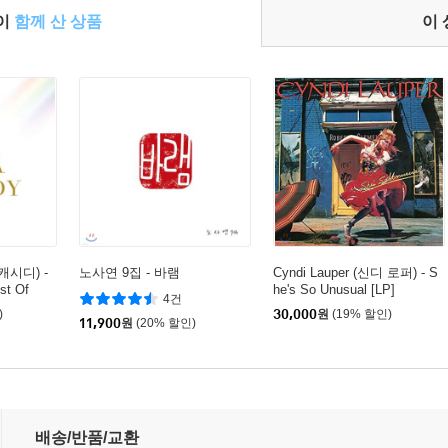
들이
함께 산 상품
이
 캐시디) -
노사연 9집 - 바램
Cyndi Lauper (신디 로퍼) - S
t Of
he's So Unusual [LP]
4건
)
30,000
원
(19% 할인)
11,900
원
(20% 할인)
배송/반품/교환