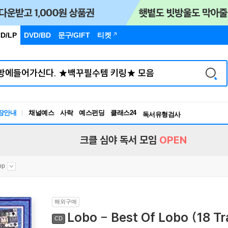
D/LP
DVD/BD
문구
/GIFT
티켓
장안내
채널예스
사락
예스펀딩
클래스24
독서유형검사
RBTI Lab
독서유형검사
크클 심야 독서 모임
OPEN
op
해외구매
Lobo - Best Of Lobo (18 T
CD