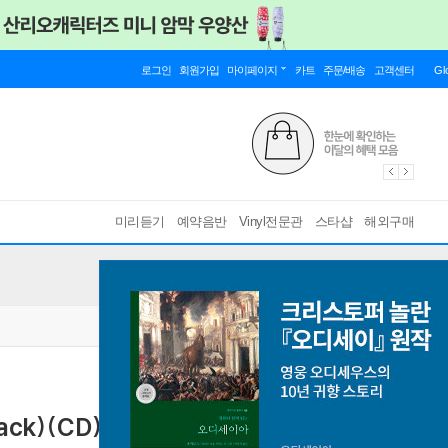
로그인
회원가입
마이페이지
카트
주문/배송
고객센터
Gl
미리듣기
예약음반
Vinyl전문관
스타샵
해외구매
rack)(CD)