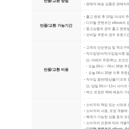
반품/교환 방법
판매자 배송 상품은 판매자와
출고 완료 후 10일 이내의 
디지털 콘텐츠인 eBook의 
반품/교환 가능기간
중고상품의 경우 출고 완료일
모바일 쿠폰의 경우 유효기간(
고객의 단순변심 및 착오구
직수입양서/직수입일서중 일
단, 아래의 주문/취소 조건인
오늘 00시 ~ 06시 30분 
반품/교환 비용
오늘 06시 30분 이후 주문
직수입 음반/영상물/기프트 
단, 당일 00시~13시 사이
박스 포장은 택배 배송이 가
소비자의 책임 있는 사유로 
소비자의 사용, 포장 개봉에 
복제가 가능한 상품 등의 포장을 
소비자의 요청에 따라 개별