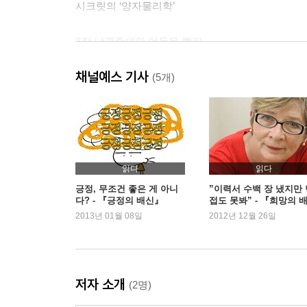
시크릿의 ‘양자물리학’
3장 낙관주의의 어두운 뿌리
신사상의 등장
채널예스 기사
나폴레온 힐과 노먼 빈센트 필
(5개)
4장 기업에 파고든 동기 유발 산업
세일즈맨의 세계
신비주의자로 가득 찬 기업
구조 조정의 상처 가리기
읽다
읽다
긍정, 무조건 좋은 게 아니
”이력서 수백 장 냈지만 
다? - 『긍정의 배신』
접도 못봐” - 『희망의 
5장 하느님은 당신이 부자가 되길 원하신다
신』
2013년 01월 08일
2012년 12월 26일
조엘 오스틴의 긍정신학
신사상의 흔적
기업을 닮아 가는 초대형 교회
저자 소개
(2명)
6장 긍정심리학: 행복의 과학