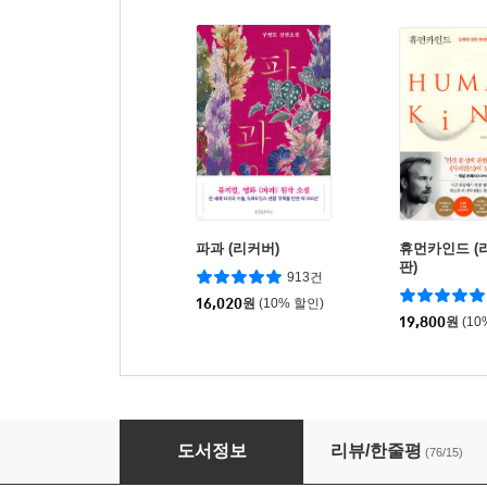
파과 (리커버)
휴먼카인드 (
판)
913건
16,020
원
(10% 할인)
19,800
원
(10
긍정의 배신
도서정보
리뷰/한줄평
(76/15)