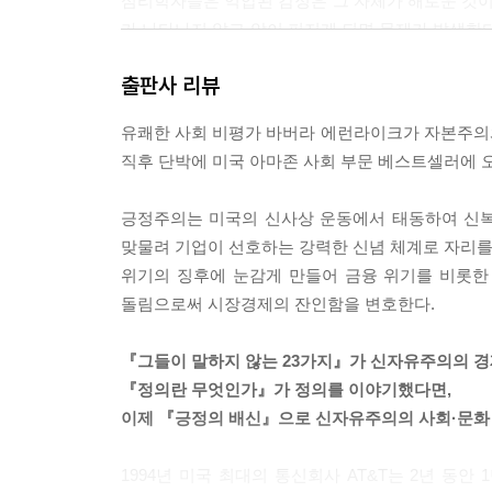
심리학자들은 억압된 감정은 그 자체가 해로운 것이라
가 나타나지 않고 암이 퍼지게 되면 문제가 발생한다
그렇다면 결론은? 책은 무조건적인 긍정주의의 폐
분히 긍정적이지 못했다고, 애초에 암이 생긴 것도
느끼기 위해서는 대책없는 긍정적 사고의 환상에서
출판사 리뷰
"이미 피폐해진 환자에게 추가적인 부담이 된다."
한국 사회의 긍정 이데올로기를 또 한 번 돌아보게 
지미 홀런드는 암 환자들이 일종의 희생자 비난을 
유쾌한 사회 비평가 바버라 에런라이크가 자본주의
"10년쯤 전부터, 정신과 육체는 연결되어 있다는
직후 단박에 미국 아마존 사회 부문 베스트셀러에 
는 분명히 느끼게 되었다. 나를 찾아온 많은 환자가
암을 원했기 때문이래."라는 이야기를 들었다고 털어
긍정주의는 미국의 신사상 운동에서 태동하여 신복
만이 암에 대처할 수 있는 유일한 길이니까요. 하
맞물려 기업이 선호하는 강력한 신념 체계로 자리를 
할 테니 스스로 명을 재촉하는 것밖에 안 됩니다."라
위기의 징후에 눈감게 만들어 금융 위기를 비롯한
긍정적인 사고에 실패한 암 환자는 제2의 병과 같은 부담
돌림으로써 시장경제의 잔인함을 변호한다.
『시크릿』은 언론으로부터 비교적 따뜻한 응대를 
『그들이 말하지 않는 23가지』가 신자유주의의 경
야 할지 모를 정도로 문젯거리가 풍부했다. DVD
『정의란 무엇인가』가 정의를 이야기했다면,
걸이를 목에 걸고 있다. 그저 목걸이를 '끌어당기려
이제 『긍정의 배신』으로 신자유주의의 사회·문화 
애썼던 저자는 음식 때문에 살이 찌는 것이 아니라고 
사고의 시대: 끌어당김의 법칙 ---p.95
1994년 미국 최대의 통신회사 AT&T는 2년 동안 