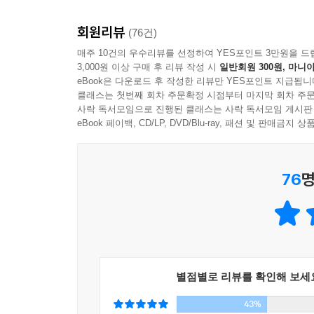
크리스토퍼 히친스 (『신은 위대하지 않다』 저자)
실패한 사람에게는 변명의 여지가 없다. 개인의 책
(prosperity gospel)' 운동에 속해 있다고 
백수 신세인 청년들이나 구조 조정으로 일자리를
하느님은 당신이 부자가 되기를 원하신다 ---p.178
회원리뷰
(76건)
오프라 윈프리, 디팩 초프라에게 말하노니, 제발 이
긍정성 부족을 탓하고 동기 유발에 더욱 매진하게
프레더릭 크루스 (『Follies of the Wise』 저자)
매주 10건의 우수리뷰를 선정하여 YES포인트 3만원을 드
신자유주의 시대가 원하는 최적의 이데올로기가 아닐
1920년대 대공황을 앞둔 시기에는 양극화가 심
3,000원 이상 구매 후 리뷰 작성 시
일반회원 300원, 마니아
긍정주의를 가장 환영한 곳은 무엇보다 기업계였다.
eBook은 다운로드 후 작성한 리뷰만 YES포인트 지급됩니
었다. 하지만 21세기에는 아주 성격이 다른 다양
산업은 한편에서는 직원을 통제하는 고삐로, 다른
클래스는 첫번째 회차 주문확정 시점부터 마지막 회차 주문
아무 문제가 없으며, 노력할 의사가 있는 사람의 삶
사락 독서모임으로 진행된 클래스는 사락 독서모임 게시판
영향력이 강화되었다. 1981년부터 2003년까지 
eBook 페이백, CD/LP, DVD/Blu-ray, 패션 및 판매금
산업은 급격히 번창했다.
-7장 긍정적 사고는 어떻게 경제를 무너뜨렸나 ---p.249
번영을 찬양하는 복음주의 초대형 교회들
76
명
긍정주의의 활약은 비단 기업계에만 그치지 않는다.
참석자 수가 2000명 이상인 초대형 교회의 수는
바라신다'는 것이고 이를 시현하는 방법은 기도와 
위기를 초래하고 위기 속에 자라나는 '긍정주의'
이렇게 자본주의와 은밀한 커넥션을 통해 사회에 긍정
별점별로 리뷰를 확인해 보세
서브프라임 및 알트-에이(Alt-A) 모기지가 전체 
43%
모든 경고들은 별것 아닌 일로 치부되었다.