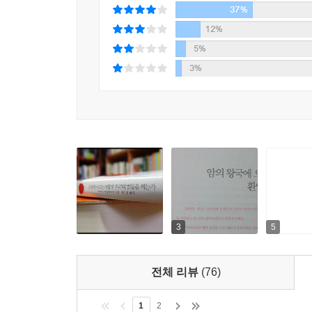
37%
리먼브라더스의 고정자산 부문 글로벌 책임자였던 마이크
12%
(Richard Fuld)에게 "우리의 비즈니스 모델을
5%
리먼은 파산했다.
3%
스스로 자초한 이 위기를 겪으면서 긍정주의는 반성
있다. 실제로, 모기지 산업이 침체에 빠진 2007년
전반의 침체를 촉발하고 실업을 양산하면서 해설
팽창했다.
최고의 논픽션 작가가 내놓은 명쾌하고 유쾌하고 도
저자 바버라 에런라이크는 '긍정적으로 생각하고, 밝
외면하고 저마다 자신의 쳇바퀴에만 열중하게 만드
유방암 경험에서 시작해 시중에 넘쳐나는 자기계발
3
5
세계를 재난에 빠뜨린 서브프라임 모기지 사태까지
시종 유쾌하고 재치 있다.
에런라이크는 이 책에서 미소와 웃음, 포옹, 행복,
전체 리뷰
(76)
필요하다고 주장한다. "좋은 일자리와 의료 서비스
내가 그리는 유토피아다. 기본적인 물질적 욕구가 
1
2