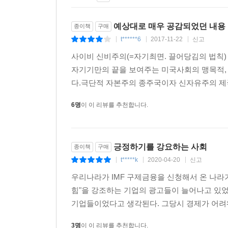
무대 위에서 재능을 발휘할 것이다. 하지만 단지
세계에 놓여 있는 무시무시한 장애물과 싸우기 위해 
예상대로 매우 공감되었던 내용
종이책
구매
t******6
2017-11-22
신고
|
|
|
사이비 신비주의(=자기최면. 끌어당김의 법칙) +
자기기만의 끝을 보여주는 미국사회의 맹목적,
다.극단적 자본주의 종주국이자 신자유주의 제
6명
이 이 리뷰를 추천합니다.
긍정하기를 강요하는 사회
종이책
구매
t*****k
2020-04-20
신고
|
|
|
우리나라가 IMF 구제금융을 신청해서 온 나라
힘"을 강조하는 기업의 광고들이 늘어나고 있었
기업들이었다고 생각된다. 그당시 경제가 어려워
3명
이 이 리뷰를 추천합니다.