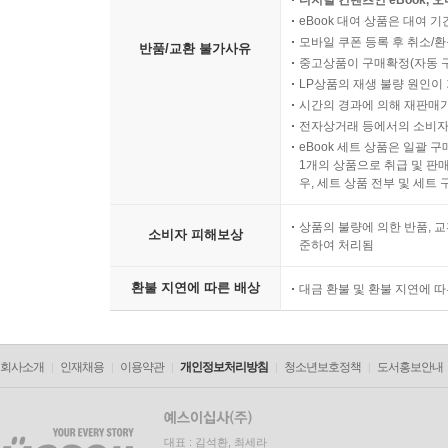
디지털 컨텐츠인 eBook, 
eBook 대여 상품은 대여 기
모바일 쿠폰 등록 후 취소/환
반품/교환 불가사유
중고상품이 구매확정(자동 
LP상품의 재생 불량 원인이 기
시간의 경과에 의해 재판매가
전자상거래 등에서의 소비자
eBook 세트 상품은 일괄 
1개의 상품으로 취급 및 판매
우, 세트 상품 전부 및 세트
상품의 불량에 의한 반품, 교
소비자 피해보상
준하여 처리됨
환불 지연에 따른 배상
대금 환불 및 환불 지연에 
회사소개
인재채용
이용약관
개인정보처리방침
청소년보호정책
도서홍보안내
대표 : 김석환, 최세라