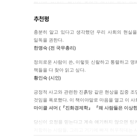
행사에 보냈다. 행사의 주연급 연사인 동기 유발 강
긍정적 사고는 고용주의 손에 의해 19세기의 주창
잘못입니다. 체제를 탓하지 마십시오. 상사를 비난하
라 직장에서의 통제를 위한 수단, 더 높은 실적을 
추천평
0년대에 일찌감치 기업 시장으로 눈을 돌려 "기업 임
미국 제43대 대통령인 조지 W. 부시(George 
고는 영업사원이 이 책을 읽으면 자신이 파는 상품
충분히 알고 있다고 생각했던 우리 사회의 현실을 
코칭과 동기유발의 선조 격이라 할 수 있다. 대
시간만 기다리는 사람이 현저히 줄어들 것이라고 
일독을 권한다.
라이스 국무장관은 부시 앞에서는 우려를 겉으로 드러
되었고, 1980년대 이후 다운사이징 국면에서 고용
한명숙 (전 국무총리)
감지되었음에도 연방수사국, 이민귀화국, 부시, 라이
산업 ---p.146
정의로운 사람이 쓴, 이렇듯 신랄하고 통렬하고 명쾌
암은 축복이고 실업은 선물
급격히 성장하는 분야인 경제 자기계발서들도 화
책들을 다 찾아 읽고 싶다.
지은이가 '긍정'에 대해 긍정적이지만은 않은 의
내 치즈를 옮겼을까?』는 1000만 부가 팔렸는데 
황인숙 (시인)
마땅할 듯한 투병자들 사이에 의외로 낙관과 긍정의
겼을까?』는 책을 읽기 싫어하는 독자의 손에 들어갈
암이야말로 인생이 얼마나 좋은 것인지를 알게 해
긍정적 사고와 관련한 진흙탕 같은 현상을 집중 조
적합한 우화 형식을 취하고 있다. - 4장 기업에 파고든 
긍정적으로 받아들이라'는 일상적 충고들, 한술 더
것임을 폭로했다. 이 책이야말로 마음을 열고 이 사
않은 과학까지 결합해 핑크 리본과 곰 인형으로 상
마이클 셔머 (『진화경제학』 『왜 사람들은 이상한
2001년부터 2006년 사이에 주간 예배 참석자 수가
에 이르렀다. 초대형 교회의 (그리고 많은 작은 교
당신이 요정을 믿는다고 계속 얘기하지 않으면 팅
자본주의와 '긍정'의 은밀한 공생
생에서의, 그것도 아주 빠른 시간 안에 가능한 부와 
저항하는 사람들, 그리고 거기에 빠져 허우적대는 사
긍정 이데올로기는 또한 시장경제의 잔인함을 변호한
신이 번창하길 원하시기 때문이다. 2006년 『타임