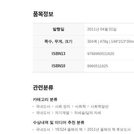
품목정보
발행일
2011년 04월 01일
쪽수, 무게, 크기
304쪽 | 478g | 148*213*30
ISBN13
9788960511620
ISBN10
8960511625
관련분류
카테고리 분류
국내도서
사회 정치
사회학
사회학일반
국내도서
자기계발
처세술/삶의 자세
수상내역 및 미디어 추천 분류
국내도서
YES24 올해의 책
2011년 올해의 책 후보도서