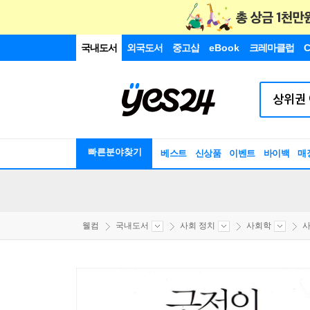
국내도서
외국도서
중고샵
eBook
크레마클럽
C
빠른분야찾기
베스트
신상품
이벤트
바이백
매
웰컴
국내도서
사회 정치
사회학