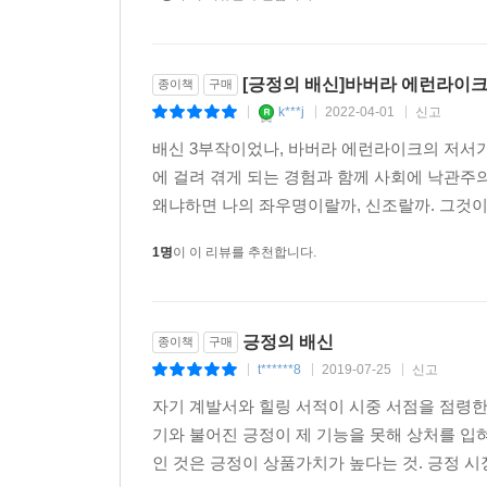
[긍정의 배신]바버라 에런라이
종이책
구매
k***j
2022-04-01
신고
|
|
|
배신 3부작이었나, 바버라 에런라이크의 저서가
에 걸려 겪게 되는 경험과 함께 사회에 낙관주
왜냐하면 나의 좌우명이랄까, 신조랄까. 그것이 
1명
이 이 리뷰를 추천합니다.
긍정의 배신
종이책
구매
t******8
2019-07-25
신고
|
|
|
자기 계발서와 힐링 서적이 시중 서점을 점령한
기와 불어진 긍정이 제 기능을 못해 상처를 입
인 것은 긍정이 상품가치가 높다는 것. 긍정 시