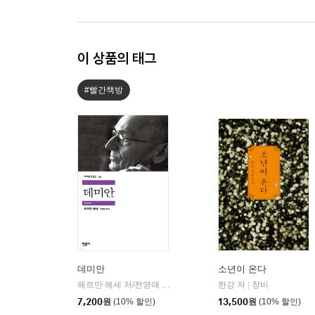
이 상품의 태그
#빨간책방
데미안
소년이 온다
헤르만 헤세 저/전영애 역
민음사
한강 저
창비
|
|
7,200
원
(10% 할인)
13,500
원
(10% 할인)