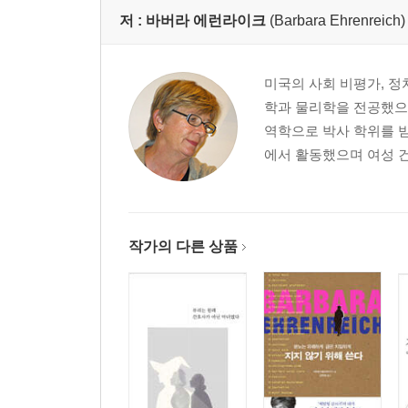
마틴 셀리그먼을 만나다
저 :
바버라 에런라이크
(Barbara Ehrenreich)
행복과 건강
템플턴 커넥션
자기계발로의 변신
미국의 사회 비평가, 정
학과 물리학을 전공했으
7장 긍정적 사고는 어떻게 경제를 무너뜨렸나
역학으로 박사 학위를 
무시된 경고들
에서 활동했으며 여성 
긍정은 위기를 먹고 다시 자란다
맺음말
주
작가의 다른 상품
찾아보기