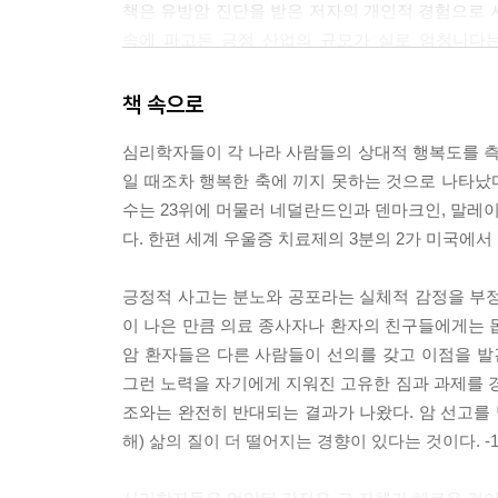
책은 유방암 진단을 받은 저자의 개인적 경험으로 
속에 파고든 긍정 산업의 규모가 실로 엄청나다는 
메시지와, 동기 유발 강사들과 기업 간의 커넥션
자본주의와 철저한 공생 관계를 맺으면서 사회 곳
책 속으로
심리학자들이 각 나라 사람들의 상대적 행복도를 
저자는 무조건적인 긍정주의는 현실을 똑바로 직
일 때조차 행복한 축에 끼지 못하는 것으로 나타났다
청년들이나 구조 조정으로 일자리를 잃은 직장인이
수는 23위에 머물러 네덜란드인과 덴마크인, 말레
자책하고 동기 유발에 더욱 매진한다거나, 교회
다. 한편 세계 우울증 치료제의 3분의 2가 미국에서 
전파한다는 것이다.
긍정적 사고는 분노와 공포라는 실체적 감정을 부정
또한 긍정주의는 소비를 부추기고 기업의 성장에 
이 나은 만큼 의료 종사자나 환자의 친구들에게는 몹
위기를 만들어 냈다고 진단한다.
암 환자들은 다른 사람들이 선의를 갖고 이점을 
1981년부터 2003년까지 미국에서 약 3천만 명
그런 노력을 자기에게 지워진 고유한 짐과 과제를 경
옮겼을까?'는 미국에서 천만 부가 넘게 팔렸는데 대
조와는 완전히 반대되는 결과가 나왔다. 암 선고를 
동안 1만 5천명을 정리 해고하겠다는 계획을 발
해) 삶의 질이 더 떨어지는 경향이 있다는 것이다. -1장
겔밴드는 2006년 말 부동산 거품을 감지하고 
파산했다.