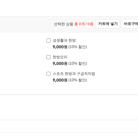
카트에 넣기
바로구
선택한 상품
총
0
개 /
0
원
성생활과 한방
9,000
원
(10% 할인)
한방요리
9,000
원
(10% 할인)
스포츠 한방과 구급처치법
9,000
원
(10% 할인)