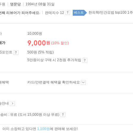
두원
명문당
1994년 08월 31일
한의학/민간요법 top100 1주
번째 리뷰어가 되어주세요.
판매지수 12
베스트
가
10,000원
9,000
원
매가
(10% 할인)
ES포인트
500원 (5% 적립)
5만원이상 구매 시 2천원 추가적립
제혜택
카드/간편결제 혜택을 확인하세요
송안내
송비 : 유료 (도서 15,000원 이상 무료)
이미 소장하고 있다면
1,100원
에 판매해 보세요!