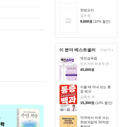
한방요리
김두원
9,000
원
(10% 할인)
이 분야 베스트셀러
더보기
맥진습득법
마츠자와 히로무,무토 아츠코 저/기도 마사오 편저/유준상,노혜경 역
45,000
원
아플 때 꺼내 보는 통
증 백과
김학조 저
15,300
원
(10% 할인)
약국에서 바로 쓰는
한방과립제 30처방
활용법