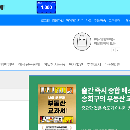
로그인
회원가입
마이페이지
카트
주문/배송
고객센터
Gl
름방학혜택
예사단독판매
이달의사은품
특가할인
추천도서
대량/법인