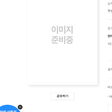
김
첫
정
판
Y
결
배
공유하기
배