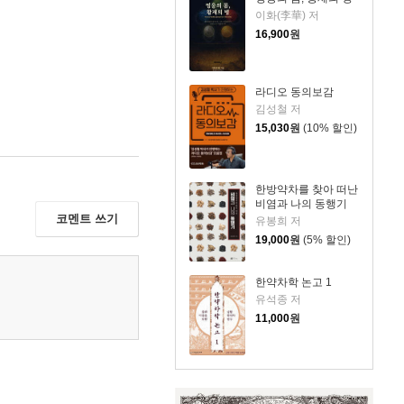
이화(李華) 저
16,900
원
라디오 동의보감
김성철 저
15,030
원
(10% 할인)
한방약차를 찾아 떠난
비염과 나의 동행기
코멘트 쓰기
유봉희 저
19,000
원
(5% 할인)
한약차학 논고 1
유석종 저
11,000
원