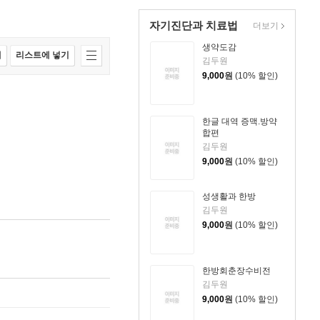
자기진단과 치료법
더보기
생약도감
매
리스트에 넣기
김두원
9,000
원
(10% 할인)
한글 대역 증맥.방약
합편
김두원
9,000
원
(10% 할인)
성생활과 한방
김두원
9,000
원
(10% 할인)
한방회춘장수비전
김두원
9,000
원
(10% 할인)