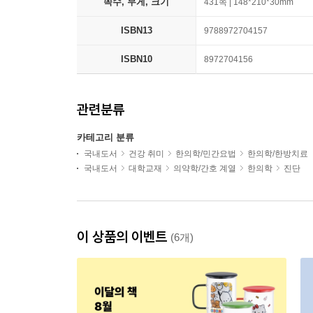
쪽수, 무게, 크기
431쪽 | 148*210*30mm
ISBN13
9788972704157
ISBN10
8972704156
관련분류
카테고리 분류
국내도서
건강 취미
한의학/민간요법
한의학/한방치료
국내도서
대학교재
의약학/간호 계열
한의학
진단
이 상품의 이벤트
(6개)