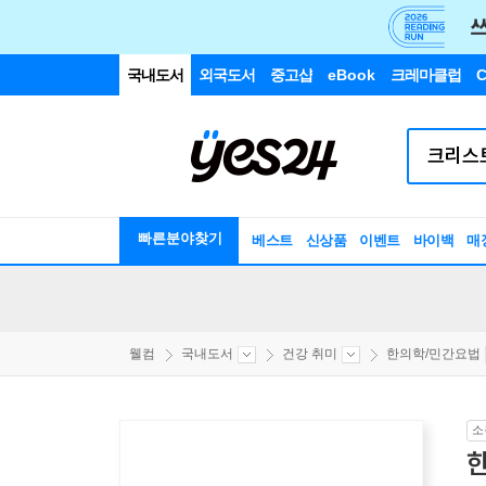
국내도서
외국도서
중고샵
eBook
크레마클럽
C
빠른분야찾기
베스트
신상품
이벤트
바이백
매
웰컴
국내도서
건강 취미
한의학/민간요법
소