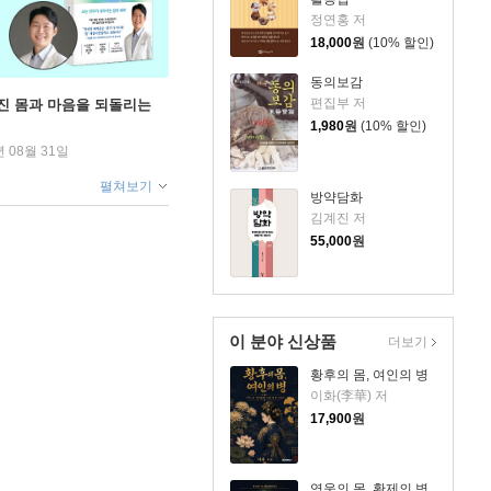
정연홍 저
18,000
원
(10% 할인)
동의보감
편집부 저
무너진 몸과 마음을 되돌리는
1,980
원
(10% 할인)
년 08월 31일
펼쳐보기
방약담화
김계진 저
55,000
원
이 분야 신상품
더보기
황후의 몸, 여인의 병
이화(李華) 저
17,900
원
영웅의 몸, 황제의 병