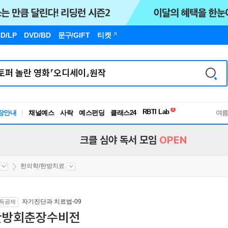
D/LP
DVD/BD
문구
/GIFT
티켓
독서유형검사
RBTI Lab
장안내
채널예스
사락
예스펀딩
클래스24
독서유형검사
여
크클 심야 독서 모임
OPEN
한의학/한방치료
자기진단과 치료법-09
득공제
한방회춘장수비전