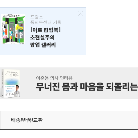
프랑스
퐁피두센터 기획
[아트 팝업북]
초현실주의
팝업 갤러리
배송/반품/교환