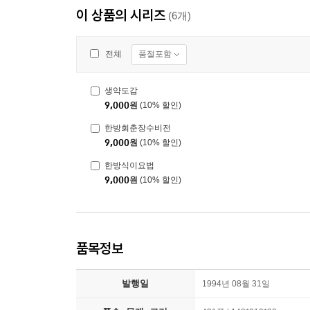
이 상품의 시리즈
(6개)
품절포함
전체
생약도감
9,000
원
(10% 할인)
한방회춘장수비전
9,000
원
(10% 할인)
한방식이요법
9,000
원
(10% 할인)
품목정보
발행일
1994년 08월 31일