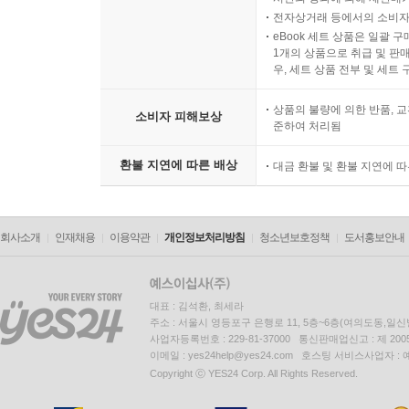
2 색채 조화론
전자상거래 등에서의 소비자
색채 조화론의 역사
eBook 세트 상품은 일괄 
슈브롤의 색채 조화론
1개의 상품으로 취급 및 판매
우, 세트 상품 전부 및 세트
루드의 색채 조화론
오스트발트의 색채 조화론
상품의 불량에 의한 반품, 교
소비자 피해보상
먼셀의 색채 조화론
준하여 처리됨
문 스펜서 색채 조화론 3
환불 지연에 따른 배상
요하네스 이텐의 색채 조화론
대금 환불 및 환불 지연에 
저드의 색채 조화론
파버 비렌의 색채 조화론
3 색채 조화의 응용
회사소개
인재채용
이용약관
개인정보처리방침
청소년보호정책
도서홍보안내
배색 기법
이미지 배색 기법
대표 : 김석환, 최세라
주소 : 서울시 영등포구 은행로 11, 5층~6층(여의도동,일신
8장 색이름
사업자등록번호 : 229-81-37000 통신판매업신고 : 제 200
이메일 : yes24help@yes24.com 호스팅 서비스사업자 :
Copyright ⓒ YES24 Corp. All Rights Reserved.
1 색이름의 이해
전달 체계로서의 색이름