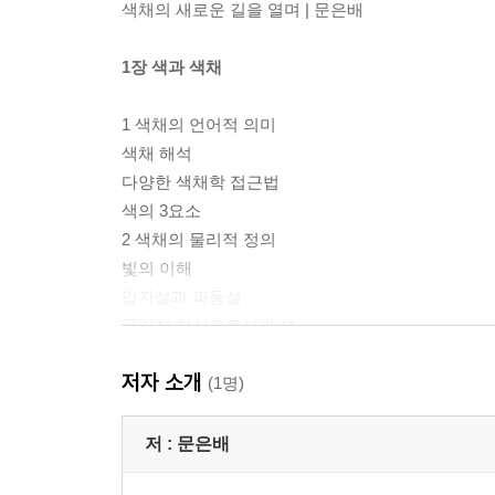
색채의 새로운 길을 열며 | 문은배
1장 색과 색채
1 색채의 언어적 의미
색채 해석
다양한 색채학 접근법
색의 3요소
2 색채의 물리적 정의
빛의 이해
입자설과 파동설
물리적 현상으로서의 색
기본색상과 주파수
저자 소개
색의 물리학적 분류에 따른 종류
(1명)
3 빛의 생성
빛의 생성과 색채의 관계
저 :
문은배
흑체 복사