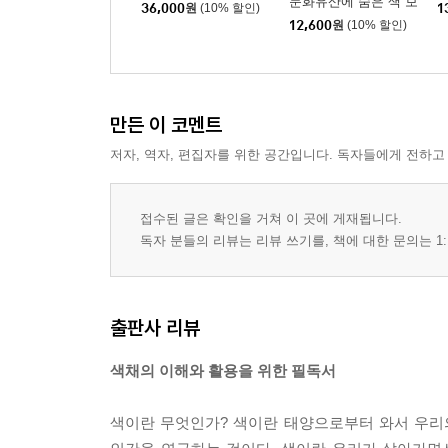
문화유산에 숨은 색 보
36,000
원
(10% 할인)
1
물을 찾아라!
색음 현상
12,600
원
(10% 할인)
베졸트 브뤼케 현상
애브니 효과
물리보색과 심리보색
만든 이 코멘트
3 자극 공간적 속성의 영향
망막 위치와 색상
저자, 역자, 편집자를 위한 공간입니다. 독자들에게 전하고
면적 효과
맥콜로 효과
접수된 글은 확인을 거쳐 이 곳에 게재됩니다.
벤함의 원반, 페히너의 색
독자 분들의 리뷰는 리뷰 쓰기를, 책에 대한 문의는 1:
지각과 관련된 착시
4 색채지각설
3원색설
출판사 리뷰
반대색설
단계설
색채의 이해와 활용을 위한 필독서
5 혼색
혼색의 이해
색이란 무엇인가? 색이란 태양으로부터 와서 우리
가법 혼색