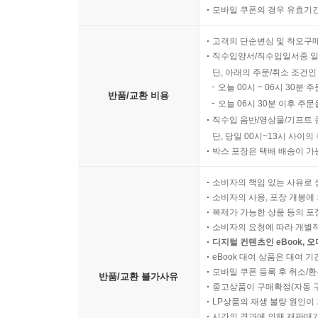
바우하우스
모바일 쿠폰의 경우 유효기간(
데 스틸
아르데코
고객의 단순변심 및 착오구
직수입양서/직수입일서중 일
팝 아트
단, 아래의 주문/취소 조건인
옵 아트
오늘 00시 ~ 06시 30분 
반품/교환 비용
미니멀 아트
오늘 06시 30분 이후 주문
플럭서스
직수입 음반/영상물/기프트 
페미니즘
단, 당일 00시~13시 사이
포스트모더니즘
박스 포장은 택배 배송이 가
포토리얼리즘
소비자의 책임 있는 사유로 
키치
소비자의 사용, 포장 개봉에 
해체
복제가 가능한 상품 등의 포장을 
소비자의 요청에 따라 개별
디지털 컨텐츠인 eBook, 
7장 색채 조화론과 배색
eBook 대여 상품은 대여 기
모바일 쿠폰 등록 후 취소/환
반품/교환 불가사유
1 색채 조화의 이해
중고상품이 구매확정(자동 
배색과 조화
LP상품의 재생 불량 원인이 기
시간의 경과에 의해 재판매가