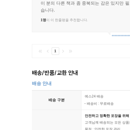
이 분의 다른 책과 좀 중복되는 감은 있지만 
3 색채 이미지와 연상
습니다.
색채의 연상
색채의 이미지 언어
1명
이 이 한줄평을 추천합니다.
4 색채와 상징
색채와 상징의 이해
************
국기의 상징성
기업과 지역 단체의 상징
1
행사 및 테마파크의 상징색
기타 상징 요소로서의 색
배송/반품/교환 안내
5 색채 심리를 이용한 색채 계획
기능성 색채 계획
배송 안내
색채 계획의 과정
안전 색채
예스24 배송
배송 구분
6 색채의 연상 형태와 색채 문화
배송비 : 무료배송
안전하고 정확한 포장을 위해 
6장 예술과 색채
고객님께 배송되는 모든 상품을
목적 : 안전한 포장 관리