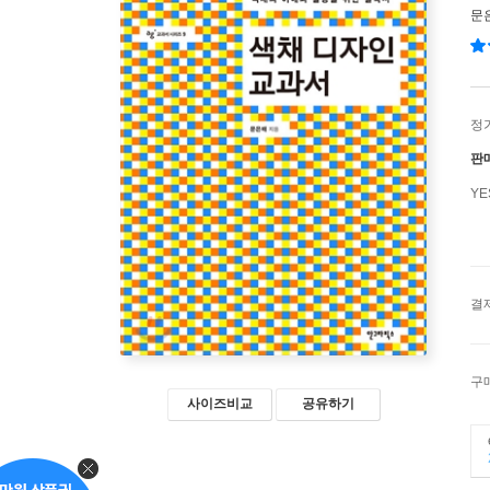
문
정
판
Y
결
구
사이즈비교
공유하기