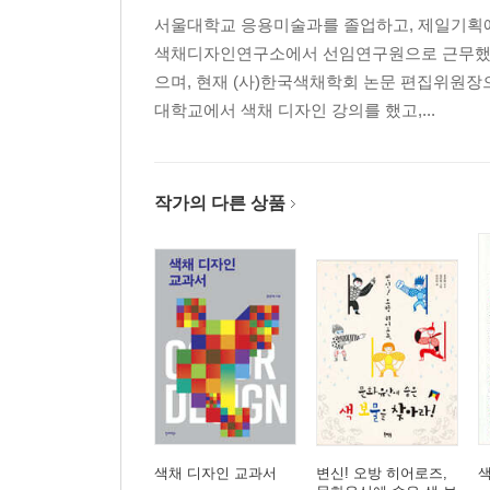
흑체 이외의 빛의 생성
서울대학교 응용미술과를 졸업하고, 제일기획에
4 빛의 특성과 작용
색채디자인연구소에서 선임연구원으로 근무했다.
흡수
으며, 현재 (사)한국색채학회 논문 편집위원장
반사
대학교에서 색채 디자인 강의를 했고,...
산란
굴절
간섭
회절
작가의 다른 상품
2장 색채 지각
1 눈과 색채
추상체와 간상체
색채 지각 과정의 역할
2 생리적 지각 현상
눈의 색채 식별력
푸르킨예 현상
색채 지각과 연령
색채 디자인 교과서
변신! 오방 히어로즈,
색의 향상성