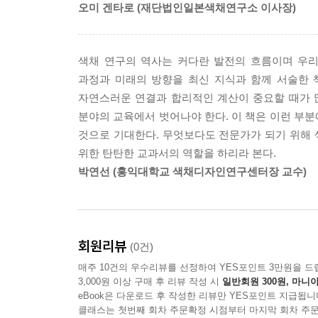
1 색채 표준
오미 겐타로 (재단법인일본색채연구소 이사장)
색채 표준의 이해
둘째, 단어의 의미에 치우쳐 쓸데없이 어렵게만 
현색계
채우고자 노력하였다. 하지만 산업표준에서 사라졌어
색채 연구의 역사는 커다란 발전의 흐름이며 우리
혼색계
제외된 B, C, E광원이나 FMC-2, CMC(1:c
과정과 미래의 방향을 최신 지식과 함께 서술한 
2 먼셀의 색체계
발전을 위해 온고이지신할 수 있도록 하였다.
자연스러운 연결과 합리적인 계산이 중요할 때가 
먼셀 색체계의 이해
분야의 교육에서 벗어나야 한다. 이 책은 이런 부
먼셀 색체계의 속성
셋째, 색채의 중요한 정보가 되는 도판을 새롭게 
것으로 기대한다. 무엇보다도 전문가가 되기 위해
먼셀의 논문
새롭게 알게 된 내용을 독자와도 공유하고자 도판을
위한 탄탄한 교과서의 역할을 하리라 본다.
먼셀의 표기 방법
박연선 (홍익대학교 색채디자인연구센터장 교수)
먼셀 색체계의 발전과 응용
구성 별 설명
3 오스트발트의 색체계
오스트발트 색체계의 이해
1. 색과 색채
오스트발트 색체계의 요소
색채의 언어적, 물리적 의미를 파악하고 빛과 색채
회원리뷰
(0건)
오스트발트 색체계의 평가
4 DIN 색체계
매주 10건의 우수리뷰를 선정하여 YES포인트 3만원을 드
2. 색채 지각
3,000원 이상 구매 후 리뷰 작성 시
일반회원 300원, 마니아
DIN의 이해
우리가 색을 인지하는 눈의 역할, 그리고 생리적 지
eBook은 다운로드 후 작성한 리뷰만 YES포인트 지급됩니
기본 개념들: DIN 색체계의 변수 단계화의 특성화
클래스는 첫번째 회차 주문확정 시점부터 마지막 회차 주문