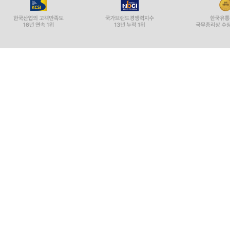
기억색, 고유색, 현상색
색이름의 진화론
2 색이름 체계
기본 색이름
유채색의 기본 색이름
무채색의 기본 색이름
계통 색이름
관용 색이름
빛의 색이름
3 ISCC-NBS
색상의 구성
톤 구성
색상의 수식
ISCC-NBS 계통색
9장 색채 관리