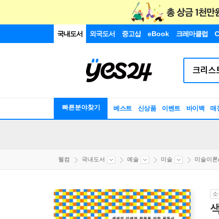
국내도서
외국도서
중고샵
eBook
크레마클럽
C
빠른분야찾기
베스트
신상품
이벤트
바이백
매
웰컴
국내도서
예술
미술
미술이론
소