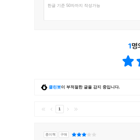
색이름에 대한 기초적인 이해를 돕고 색이름의 체계를
한글 기준 50자까지 작성가능
KS와 ISCC의 표준등급 비교표
9 상용 실용 색표
9. 색채 관리
PCCS
색채 관리에서 필요한 개요와 색채 측정의 발전, 색
팬톤 시스템
측색에서의 오차 판정 조건은 무엇인지 등을 살펴본
DIC 컬러 가이드
1
명
상용 색표의 문제와 한계
10. 디지털 색채
디지털의 개념을 이해하고 디지털 색채 체계와 색채
5장 색채 심리
1 색채 심리의 개요
클린봇
이 부적절한 글을 감지 중입니다.
색채 심리의 이해
색채의 심리적 기능
색채의 감성 효과
1
2 색채 심리 현상
잔상과 대비
대비 효과
종이책
구매
동화 현상