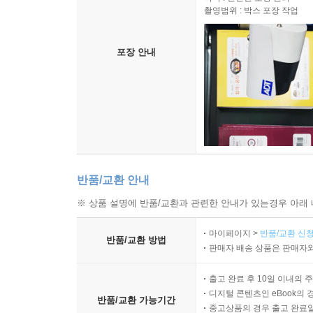
1 예술 사조 속의 색채
촬영범위 : 박스 포장 작업
예술, 디자인의 역사 개괄
르네상스
포장 안내
바로크
로코코
신고전주의
낭만주의
사실주의
인상주의
야수파
반품/교환 안내
입체파
※ 상품 설명에 반품/교환과 관련한 안내가 있는경우 아래 
미래주의
구성주의
마이페이지 >
반품/교환 신청
반품/교환 방법
추상 미술
판매자 배송 상품은 판매자와
아방가르드
출고 완료 후 10일 이내의 
다다이즘
디지털 콘텐츠인 eBook의 
아르누보
반품/교환 가능기간
중고상품의 경우 출고 완료일