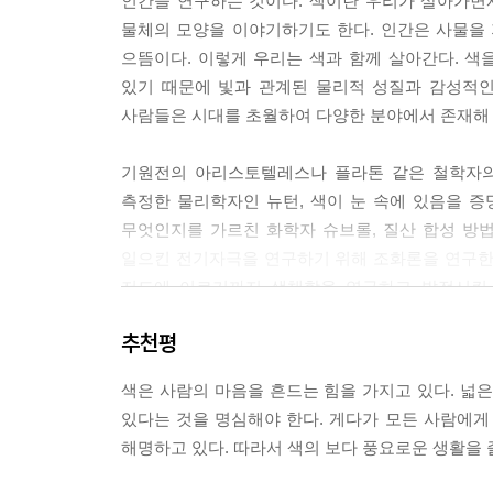
인간을 연구하는 것이다. 색이란 우리가 살아가면서
중간 혼색
물체의 모양을 이야기하기도 한다. 인간은 사물을
감법 혼색
으뜸이다. 이렇게 우리는 색과 함께 살아간다. 색
혼색과 관계된 원색
있기 때문에 빛과 관계된 물리적 성질과 감성적인
사람들은 시대를 초월하여 다양한 분야에서 존재해 
3장 색채 역사
기원전의 아리스토텔레스나 플라톤 같은 철학자의
1 색채 연구의 역사
측정한 물리학자인 뉴턴, 색이 눈 속에 있음을 
색채 연구의 역사 개관
무엇인지를 가르친 화학자 슈브롤, 질산 합성 방
색채 물리학 연구의 역사
일으킨 전기자극을 연구하기 위해 조화론을 연구한
색채 심리 연구의 역사
저드에 이르기까지 색채학을 연구하고 발전시킨 
색채 생리학 연구의 역사
개발하는 모든 사람들에게 색채라는 세계의 등대 역
2 색채 체계의 역사
추천평
다양한 색채 체계
이 책의 특징
색채의 역사
색은 사람의 마음을 흔드는 힘을 가지고 있다. 넓
첫째, 모호하게 사용하고 있었던 색채 용어의 오류
있다는 것을 명심해야 한다. 게다가 모든 사람에게
색채 표준에 맞추어 정리하고 정의하였다. 지금껏 
4장 색채 체계
해명하고 있다. 따라서 색의 보다 풍요로운 생활을 
공부해 왔다. 이처럼 국제적인 기능에 대응하는 
잔재하고 있다.