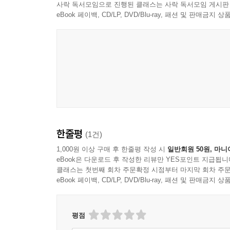
DIN의 표기
사락 독서모임으로 진행된 클래스는 사락 독서모임 게시판
3. 색채 역사
eBook 페이백, CD/LP, DVD/Blu-ray, 패션 및 판매금
CIE에서의 DIN
색채의 연구와 다양한 색채 체계의 역사를 설명한다
5 CIE 색체계
CIE의 1931년 색채 측정 체계
4. 색채 체계
CIE 1931색체계
먼셀의 색체계, 오스트발트의 색체계, CIN 색체계
CIE의 1976년 색채 측정 체계
살펴본다.
1976년 CIE 색공간
6 NCS 색체계
5. 색채 심리
NCS 색체계의 이해
색채 심리의 이해에서부터 색채 심리 현상과 이미지
NCS의 기본 개념-색상, 밝기, 포화도
한줄평
(1건)
NCS의 표기 방법
6. 예술과 색채
NCS의 발전
1,000원 이상 구매 후 한줄평 작성 시
일반회원 50원, 마니
예술 사조를 시대순으로 나열하여 그 안에서 다양한
eBook은 다운로드 후 작성한 리뷰만 YES포인트 지급됩니
7 색체계의 응용
클래스는 첫번째 회차 주문확정 시점부터 마지막 회차 주문
8 색체계의 비교
eBook 페이백, CD/LP, DVD/Blu-ray, 패션 및 판매금
7. 색채 조화론과 배색
현색계들의 비교
많은 색채연구가들이 주장한 색채 조화론을 파악하고
NCS, 오스트발트, DIN 색체계
NCS, 먼셀, DIN, CIELAB, CIELUV 색체계
평점
8. 색이름
색체계의 특장점 비교