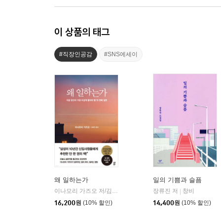
이 상품의 태그
#직장인공감
#SNS에세이
왜 일하는가
일의 기쁨과 슬픔
이나모리 가즈오 저/김윤경 역
다산북스
장류진 저
창비
|
|
16,200
원
(10% 할인)
14,400
원
(10% 할인)