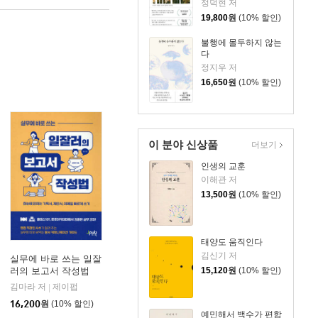
정덕현 저
19,800
원
(10% 할인)
불행에 몰두하지 않는
다
정지우 저
16,650
원
(10% 할인)
이 분야 신상품
더보기
인생의 교훈
이해관 저
13,500
원
(10% 할인)
태양도 움직인다
김신기 저
실무에 바로 쓰는 일잘
러의 보고서 작성법
15,120
원
(10% 할인)
김마라 저
제이펍
|
16,200
원
(10% 할인)
예민해서 백수가 편합