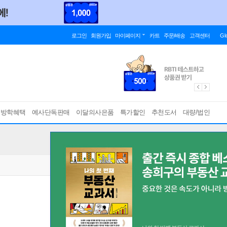
로그인
회원가입
마이페이지
카트
주문/배송
고객센터
Gl
름방학혜택
예사단독판매
이달의사은품
특가할인
추천도서
대량/법인