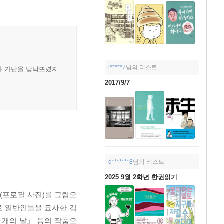
l*****7
님의 리스트
난과 가난을 맞닥뜨렸지
2017/9/7
d*******8
님의 리스트
2025 9월 2학년 한권읽기
사(프로필 사진)를 그림으
로 일반인들을 묘사한 김
 개의 날』 등의 작품으