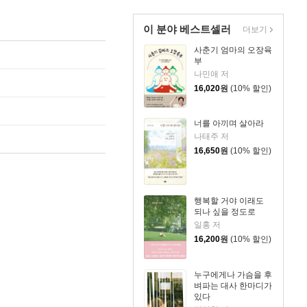
이 분야 베스트셀러
더보기
사춘기 엄마의 오장육
부
나민애 저
16,020
원
(10% 할인)
너를 아끼며 살아라
나태주 저
16,650
원
(10% 할인)
행복할 거야 이래도
되나 싶을 정도로
일홍 저
16,200
원
(10% 할인)
누구에게나 가슴을 후
벼파는 대사 한마디가
있다