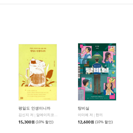
평일도 인생이니까
탕비실
김신지 저
알에이치코리아(RHK)
이미예 저
한끼
|
|
15,300
원
(10% 할인)
12,600
원
(10% 할인)