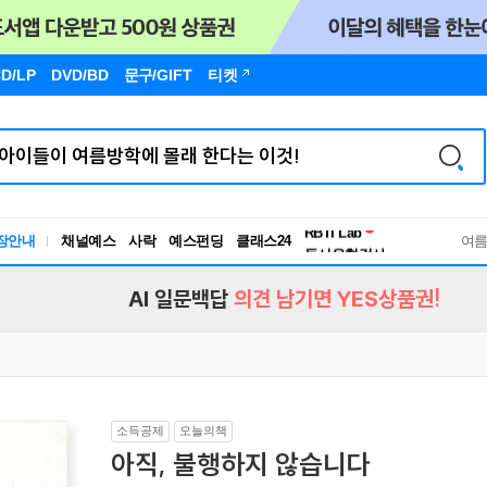
D/LP
DVD/BD
문구
/GIFT
티켓
장안내
채널예스
사락
예스펀딩
클래스24
독서유형검사
여
RBTI Lab
독서유형검사
AI 일문백답
의견 남기면 YES상품권!
소득공제
오늘의책
아직, 불행하지 않습니다