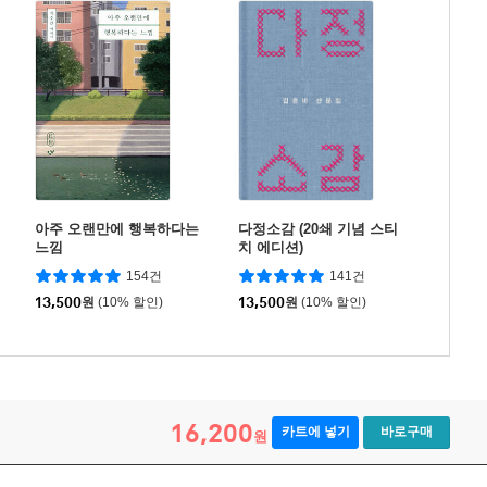
아주 오랜만에 행복하다는
다정소감 (20쇄 기념 스티
느낌
치 에디션)
154건
141건
13,500
원
(10% 할인)
13,500
원
(10% 할인)
16,200
카트에 넣기
바로구매
원