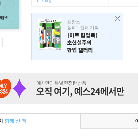
12,600원
프랑스
퐁피두센터 기획
[아트 팝업북]
초현실주의
팝업 갤러리
들이
함께 산 책