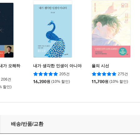
 내가 오해하
내가 생각한 인생이 아니야
율의 시선
205건
275건
206건
16,200
원
(10% 할인)
11,700
원
(10% 할인)
% 할인)
배송/반품/교환