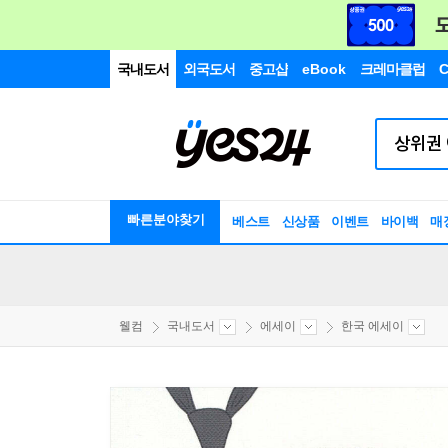
국내도서
외국도서
중고샵
eBook
크레마클럽
C
빠른분야찾기
베스트
신상품
이벤트
바이백
매
웰컴
국내도서
에세이
한국 에세이