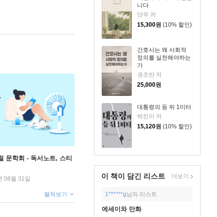
니다
단우 저
15,300
원
(10% 할인)
간호사는 왜 사회적
정의를 실천해야하는
가
권조반 저
25,000
원
대통령의 등 뒤 1미터
박진이 저
15,120
원
(10% 할인)
철 문학회 - 독서노트, 스티
이 책이 담긴
리스트
더보기
년 08월 31일
펼쳐보기
1******g
님의 리스트
에세이와 만화