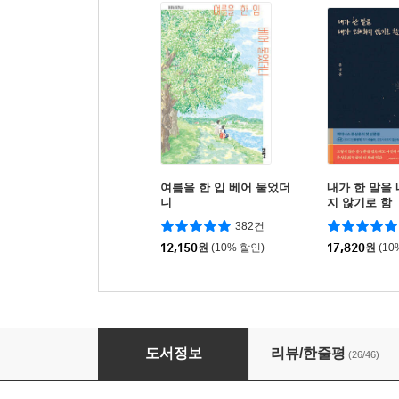
여름을 한 입 베어 물었더
내가 한 말을
니
지 않기로 함
382건
12,150
원
(10% 할인)
17,820
원
(10
아직, 불행하지 않습니다
도서정보
리뷰/한줄평
(26/46)