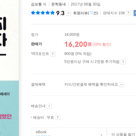
김보통
저
문학동네
2017년 08월 30일
9.3
회원리뷰(
72
건)
판매지수 108
정가
18,000원
16,200
원
판매가
(10% 할인)
YES포인트
900원 (5% 적립)
5만원이상 구매 시 2천원 추가적립
결제혜택
카드/간편결제 혜택을 확인하세요
배송안내
배송비 : 무료
eBook
이 상품을 팔기