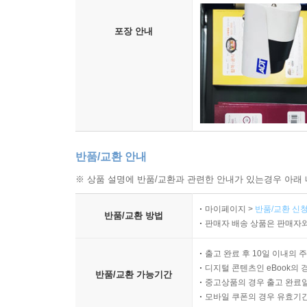
“압축적인 대사 하나하나마다 인간의 복잡성이 깃들
사이에서 르미어의 위치를 확립해 주었다.”
포장 안내
― 「레인 택시 리뷰 오브 북스」
“만화라는 매체의 최고 수준을 보여 주는 작품이다.”
-「북 리스트」
반품/교환 안내
※ 상품 설명에 반품/교환과 관련한 안내가 있는경우 아래 
마이페이지 >
반품/교환 신청
반품/교환 방법
판매자 배송 상품은 판매자와
출고 완료 후 10일 이내의 
디지털 콘텐츠인 eBook의 
반품/교환 가능기간
중고상품의 경우 출고 완료일
모바일 쿠폰의 경우 유효기간(