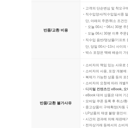
고객의 단순변심 및 착오구
직수입양서/직수입일서중 일
단, 아래의 주문/취소 조건인
오늘 00시 ~ 06시 30분 
반품/교환 비용
오늘 06시 30분 이후 주문
직수입 음반/영상물/기프트 
단, 당일 00시~13시 사이
박스 포장은 택배 배송이 가
소비자의 책임 있는 사유로 
소비자의 사용, 포장 개봉에 
복제가 가능한 상품 등의 포장을 
소비자의 요청에 따라 개별
디지털 컨텐츠인 eBook, 
eBook 대여 상품은 대여 기
모바일 쿠폰 등록 후 취소/환
반품/교환 불가사유
중고상품이 구매확정(자동 
LP상품의 재생 불량 원인이 기
시간의 경과에 의해 재판매가
전자상거래 등에서의 소비자