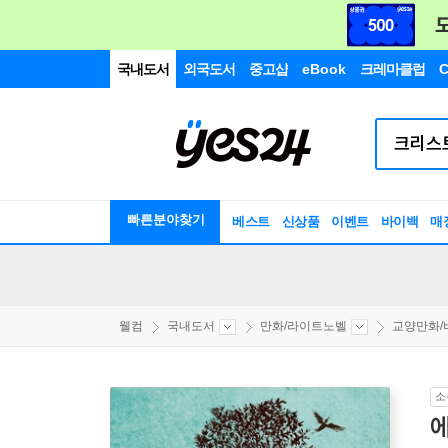
국내도서
외국도서
중고샵
eBook
크레마클럽
C
빠른분야찾기
베스트
신상품
이벤트
바이백
매
웰컴
국내도서
만화/라이트노벨
교양만화/비평
소
에