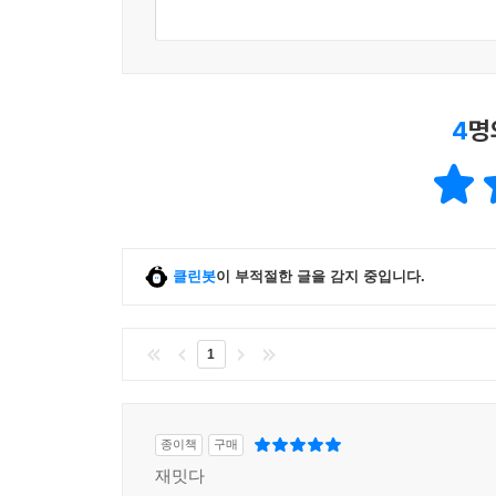
“이 작품은 그저 작은 시골 마을에 관한 단순한 플
아니라 감정까지도 묘사할 수 있는 빛나는 재능을 갖
- 〈sacramentobookreview〉
강렬한 흑백 그림으로 담아낸 슬픔, 공허함, 그리움
4
명
제프 르미어는 컬러로는 표현하지 못하는 흑백 그
생략되어 있는 듯하면서도 풍부한 느낌을 준다. 특히 
“조용하고, 의도적으로 느릿한 르미어의 스토리텔링
미니멀하다. 아무렇게나 그은 듯한 몇 개의 선에 정
클린봇
이 부적절한 글을 감지 중입니다.
또한 이 작품이 생생하게 다가오는 데는 〈에식스
작용한다. 제프 르미어는 에식스 카운티에서 태어나
1
덕분에 에식스 카운티의 분위기나 황량하게 펼쳐진
하키 경기를 하고 있는 아이스하키광답게 르미어는
2부에 등장하는 이들은 늘 TV나 라디오로 아이스하
종이책
구매
재밋다
“만화는 내가 꼬마였을 때부터 내 인생의 전부였다. 