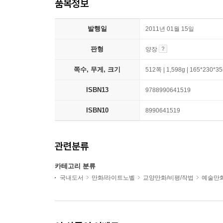
품목정보
발행일
2011년 01월 15일
판형
양장
쪽수, 무게, 크기
512쪽 | 1,598g | 165*230*
ISBN13
9788990641519
ISBN10
8990641519
관련분류
카테고리 분류
국내도서
만화/라이트노벨
교양만화/비평/작법
예술만