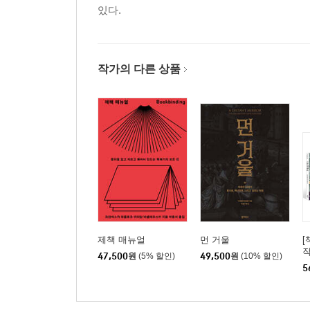
있다.
작가의 다른 상품
제책 매뉴얼
먼 거울
[
작
47,500
원
(5% 할인)
49,500
원
(10% 할인)
년
5