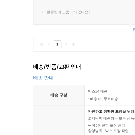
이 한줄평이 도움이 되었나요?
■ 이 책에 쏟아진 찬사들
p
“『에식스 카운티』는 한마디로 놀라운 업적이며 
가장 뛰어난 작품으로 계속 손꼽히게 될 것이라고 나
1
“훌륭한 그래픽 노블 (……) 다 읽고 나니 눈에 눈
― 「USA 투데이」
배송/반품/교환 안내
“앞으로 20년 뒤에 프린스턴과 듀크 대학에 그
배송 안내
논문을 쓰는 학생이 아마 상당수이지 않을까.”
예스24 배송
― 「디 오리거니언」
배송 구분
배송비 : 무료배송
“이 책은 워낙 인상적이고, 아름답고, 시적이며, 
안전하고 정확한 포장을 위해 
차라리 책을 당장 내려놓고 그냥 가버리는 편이 나을
고객님께 배송되는 모든 상품을
― 스토리 작가 제이슨 에런
목적 : 안전한 포장 관리
촬영범위 : 박스 포장 작업