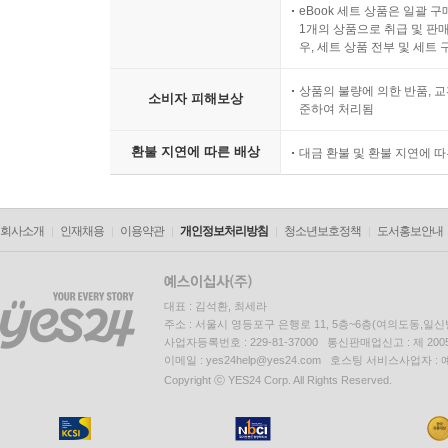
eBook 세트 상품은 일괄 
1개의 상품으로 취급 및 판매
우, 세트 상품 전부 및 세트
상품의 불량에 의한 반품, 교
소비자 피해보상
준하여 처리됨
환불 지연에 따른 배상
대금 환불 및 환불 지연에 
회사소개
인재채용
이용약관
개인정보처리방침
청소년보호정책
도서홍보안내
대표 : 김석환, 최세라
주소 : 서울시 영등포구 은행로 11, 5층~6층(여의도동,일신
사업자등록번호 : 229-81-37000 통신판매업신고 : 제 200
이메일 : yes24help@yes24.com 호스팅 서비스사업자 :
Copyright ⓒ YES24 Corp. All Rights Reserved.