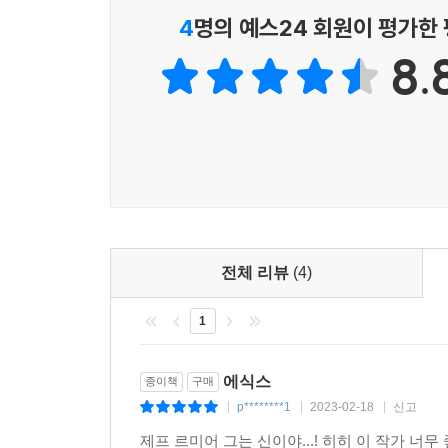
정말 탁월하다. 이야말로 대부분의 만화가들이 평생의
4
명의 예스24 회원이 평가한
8.
“이 마법 같은 작품은 스토리의 정교함, 미묘한 뉘
- 작가 리처드 반 캠프
“『에식스 카운티』 삼부작의 미묘한 짜임새는 그
말았다.” ― 만화가 제프 스미스
우리는 모두 고독하다
외로운 영혼들을 위로하고 어루만지는 작품
캐나다의 시골 마을 에식스 카운티에서 살아가는 
전체 리뷰
(4)
화기애애하거나 따뜻한 가족의 모습은 아니다. 오
1
고독한 영혼들, 쓸쓸한 현대인의 초상이다. 또한 각
1부「농장 이야기」는 외로운 한 소년의 이야기다
에식스
종이책
구매
외삼촌 켄에게 맡겨진다. 평생 홀로 농사만 지어 
p********1
2023-02-18
신고
|
|
|
틀어박혀 나오려 하지 않는다. 늘 슈퍼 히어로 복
제프 르미어 그는 신이야...! 히히 이 작가 