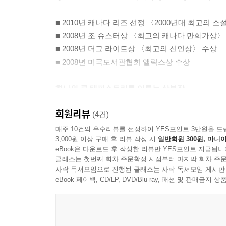
■ 2010년 캐나다 리즈 선정 〈2000년대 최고의 소
■ 2008년 조 슈스터상 〈최고의 캐나다 만화가상〉
■ 2008년 더그 라이트상 〈최고의 신인상〉 수상
■ 2008년 미국도서관협회 앨릭스상 수상
하나의 큰 태피스트리를 이루는 삼부작
부록으로 두 편의 단편, 번외편, 최초 공개 일러스
회원리뷰
『에식스 카운티』삼부작은 「농장 이야기」(2008),
(4건)
만화는 각각 단행본으로도 출판되어 호평을 받기도
매주 10건의 우수리뷰를 선정하여 YES포인트 3만원을 드
3,000원 이상 구매 후 리뷰 작성 시
일반회원 300원, 마니아
직조되면서 더 큰 하나의 작품으로 완성된다. 외
eBook은 다운로드 후 작성한 리뷰만 YES포인트 지급됩니
연결고리가 되어, 전체 작품이 톱니바퀴처럼 맞물린다
클래스는 첫번째 회차 주문확정 시점부터 마지막 회차 주문
구성과 짜임새다. 독자들도 한 편 한 편 읽어 나갈
사락 독서모임으로 진행된 클래스는 사락 독서모임 게시판
이 합본호에는 3부작 외에도「에식스 카운티 복싱
eBook 페이백, CD/LP, DVD/Blu-ray, 패션 및 판매금
최초로 공개되는 일러스트, 미니 번외편, 중간에 삭
“어디서부터 한 장면을 시작하고 끝내야 하는지, 