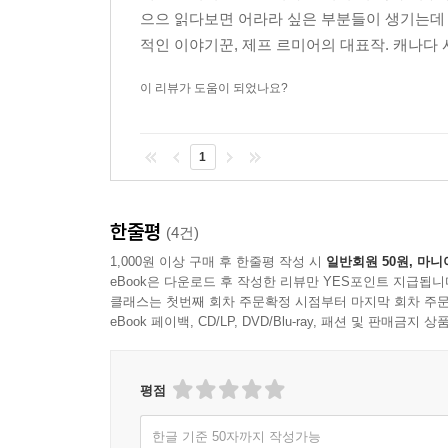
유일하게 마음을 연 이가 있으니, 바로 근처 주
으으 읽다보면 어라라 싶은 부분들이 생기는데 
반응하고 지미를 찾아가 다툼까지 하는데……. 대체
적인 이야기꾼, 제프 르미어의 대표작. 캐나다 
2부 「유령 이야기」는 하키 선수로 뛰는 형제의 이
이 리뷰가 도움이 되었나요?
토론토 하키 팀에 입단하고, 곧이어 동생 빈스도
비극적인 실수로 형제 간의 사이가 돌이킬 수 없이 
1
이제 치매 걸린 노인이 된 루의 회상으로 진행된
현실적이고 또렷하다. 수시로 루의 지난 과거들이
되는데……. 대체 이 하키 선수 형제들 사이에 무슨
한줄평
(4건)
1,000원 이상 구매 후 한줄평 작성 시
일반회원 50원, 마니
3부 「시골 간호사」는 에식스 카운티 마을 사람
eBook은 다운로드 후 작성한 리뷰만 YES포인트 지급됩니
단순히 사람들의 이야기를 경청하는 것을 넘어 깊숙
클래스는 첫번째 회차 주문확정 시점부터 마지막 회차 주문
긍정적인 듯 보이는 앤에게도 역시 어쩔 수 없는 슬
eBook 페이백, CD/LP, DVD/Blu-ray, 패션 및 판매금
하나로 묶어 내고 큰 그림을 완성하는 역할을 한다.
명확하게 드러나게 된다. 이 작품의 결말은 물론 해
평점
바로 이 작품이 쓸쓸함과 외로움의 감정을 전달하면서
한글 기준 50자까지 작성가능