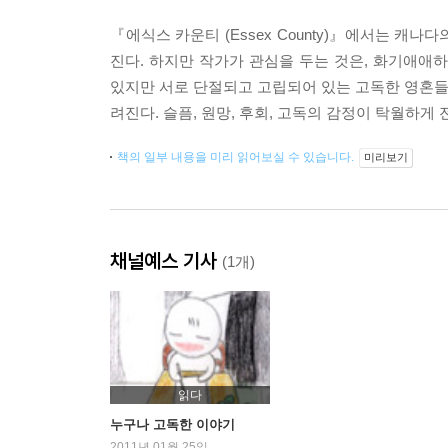
『에식스 카운티 (Essex County)』에서는 
진다. 하지만 작가가 관심을 두는 것은, 화기애애
있지만 서로 단절되고 고립되어 있는 고독한 영혼들,
려진다. 슬픔, 원망, 후회, 고독의 감정이 탁월하게
책의 일부 내용을 미리 읽어보실 수 있습니다.
미리보기
채널예스 기사
(1개)
읽다
누구나 고독한 이야기
2011년 01월 25일