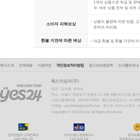
1개의 상품으로 취급 및 판매
우, 세트 상품 전부 및 세트
상품의 불량에 의한 반품, 교
소비자 피해보상
준하여 처리됨
환불 지연에 따른 배상
대금 환불 및 환불 지연에 
회사소개
인재채용
이용약관
개인정보처리방침
청소년보호정책
도서홍보안내
대표 : 김석환, 최세라
주소 : 서울시 영등포구 은행로 11, 5층~6층(여의도동,일신
사업자등록번호 : 229-81-37000 통신판매업신고 : 제 200
이메일 : yes24help@yes24.com 호스팅 서비스사업자 :
Copyright ⓒ YES24 Corp. All Rights Reserved.