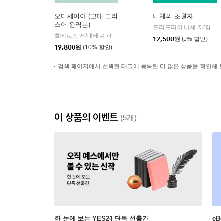
오디세이아 (고대 그리
니체의 초월자
스어 완역본)
프리드리히 니체 저/김철 편역
호메로스 저/페테르 파울 루벤스 그림/박문재 역
현대지성
|
12,500
원
(0% 할인)
19,800
원
(10% 할인)
검색 페이지에서 선택된 태그에 등록된 더 많은 상품을 확인해 
이 상품의 이벤트
(5개)
한 눈에 보는 YES24 단독 선출간
e