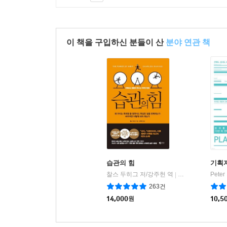
이 책을 구입하신 분들이 산
분야 연관 책
습관의 힘
기획자
찰스 두히그 저/강주헌 역
웅진씽크빅
Peter
|
263건
14,000
원
10,5