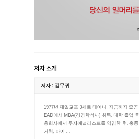
69. 본인이 없어도 돌아가는 조직을 만든다
: 자신보다 우수한 인재를 모아 즐겁게 일할 동기를
70. 함께 일하는 사람이 득을 보고 즐겁게 일도록
: 인간은 논리로 생각하고 감정으로 움직이는 생물
71. 출가한 엘리트, 사랑을 찾아 떠난 엘리트: 일
72. ‘돈의 수갑’에서 벗어나라: 5년 후에 죽는다면 
73. 석가와 이구아노돈의 가르침: 인생은 불과 한
74. Now or Never: 지금 도전하지 않는 사람은
저자 소개
75. 청춘은 영원하다: 나이를 핑계로 포기하지 않는
76. 자신을 자유롭게 하자: 세상에 휩쓸리지 않고
77. 이류인 나는 일류인 여러분을 하나로 잇고 싶다
저자 : 김무귀
: 자기다운 인생이라는 새로운 삶의 방식의 제안
일머리 법칙 5 CHECK POINT
1977년 재일교포 3세로 태어나, 지금까지 줄
EAD에서 MBA(경영학석사) 취득. 대학 졸업
맺으며 세계 각지에서 엮은 열정이 담긴 책
용회사에서 투자애널리스트를 역임한 후, 홍콩
: 자아실현을 위한 일머리 법칙
거쳐, 바이 ...