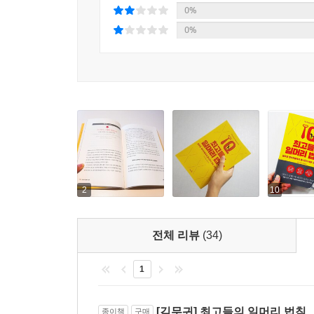
훌륭한 리더로 성장시킬 조언도 잘 갈무리되어 있다
0%
포함하여 자신이 정말 하고 싶은 일이 무엇인지를 
0%
대공감! 저자의 실수담,
그의 실수를 따라간 곳에 변화가 있다!
이 책에서 말하는 일머리 법칙은 구체적인 상황을 
‘윗사람의 시선’에서 목에 힘주며 쓴 것이 아닌, 
책은 저자만의 비법을 쓴 것이 아니다. 저자는 사모
상사들에게 혼나고 깨지며 배운 일하는 방식과 생활
방식이 아닌 다양한 분야의 인재들에게서 공통으로 
2
10
유익할 것이다.
전체 리뷰
(34)
일을 뛰어넘어
자기 긍정적 삶의 시작!
1
저자는 “일 자체가 인생의 목표가 되어서는 안 된다
[김무귀] 최고들의 일머리 법칙
종이책
구매