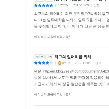
책은 얼핏 보면‘일하는 법의 교과서’ 같지만 본질
f*******a
2017-10-09
신고
|
|
|
가치관을 중시하고 자신이 하고 싶은 것, 잘하는
최고들의 일머리는 과연 무엇일까?학벌이 좋고 
반대하는 자신의 결단’에 보다 자신감과 용기를 
다.그는 일류대학을 나와도 일류IQ를 가져도 '
긍정감이 높아져 있기 바란다.
을 수상했다고 한다. 이 책이 왜 그런 큰 상을 
이 리뷰가 도움이 되었나요?
최고의 일머리를 위해
종이책
구매
p****s
2017-12-05
신고
|
|
|
원문] http://m.blog.yes24.com/doc
들이 입사해서 새로운 일과 환경에 적응해야 하
거친다고 해서 다 성공 일습관을 배우는 것도 아니
이 리뷰가 도움이 되었나요?