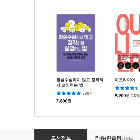
횡설수설하지 않고 정확하
아웃라이어
게 설명하는 법
786건
9,900
원
(10%
7,800
원
최고들의 일머리 법칙
도서정보
리뷰/한줄평
(34/41)