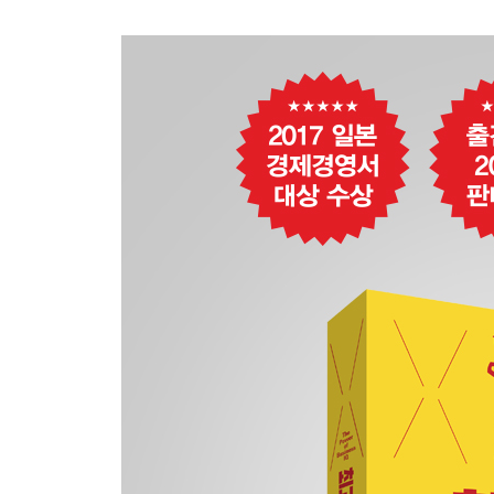
일머리 법칙 4. 사람을 향한 리더십
: 사람들이 따르는 리더는 이것이 다르다
44. 운전기사는 모든 것을 꿰뚫고 있다: 상대의 직
45. 고개를 숙이니까 벼가 익는다: 겸손이 일류와 
46. 신뢰야말로 리더십의 기본: 리더십의 기본은 
47. 나쁜 소식을 먼저 전하라: 똑똑한 거짓말쟁이
48. 신뢰를 저축하라: 눈앞의 이익보다 내일의 신
49. 부하 직원을 소중히 여기는 기업문화를 만든다
50. 부하 직원의 경조사는 만사를 제치고 챙긴다:
51. 부하 직원의 시장가치를 높인다: 부하 직원의
52. 비용을 들여서라도 부하 직원에게 재미있는 일
: 부하 직원의 성장은 기업의 경쟁력 강화의 원동력
53. 보이지 않는 공로에 더 큰 칭찬을: 부하 직원
54. 상사의 눈이 곳곳에 있음을 알려라: 긴장감이
55. 부하 직원을 데리고 그만둘 수 있는 사람이 크
: 자신의 가치와 앞으로의 성과를 가늠하는 척도
56. 최고 경영진이야말로 화장실 청소를 해야 한다
: 부하 직원은 상사의 뒷모습을 보고 성장한다