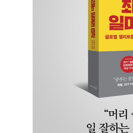
57. 윗선의 솔선수범이 조직의 사기를 좌우한다: 
58. 200명 중 200등이라는 최악의 평가를 받은 불
: 부하 직원이 신뢰하지 않는 상사의 슬픈 말로
일머리 법칙 4 CHECK POINT
일머리 법칙 5. 세상 어디에도 없는 자아실현
: 자신을 알아야 자기다운 인생을 충실하게 보낼 수
59. 하고 싶은 일마저 ‘선택과 집중’하지 않아도 된
60. ‘엘리트 트랩’에 주의하라: 매일 자신의 마음
61. 천직에 은퇴란 없다: ‘빠져들 수 있는 일’이 
62. 이기는 분야에서 승부한다: 좋아하지도 잘하지
63. 무기력한 백수가 종합소득세 신고를 하기까지:
64. 존재의식을 걸고 일한다: ‘일하는 이유’를 납득
65. 원체험을 잊지 않는다: 가치관과 문제의식의 
66. 천직이 아니어도 괜찮다: 천직을 만나는 방법
67. 높은 목표와 뜻에 사람, 돈, 사회가 따른다: ‘
68. 너도나도 비전 기업: 일류를 목표로 하는 회사