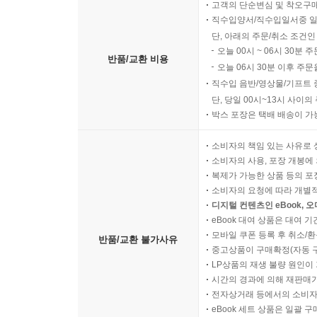
고객의 단순변심 및 착오구
직수입양서/직수입일서중 일
단, 아래의 주문/취소 조건인
오늘 00시 ~ 06시 30분 
반품/교환 비용
오늘 06시 30분 이후 주문
직수입 음반/영상물/기프트 
단, 당일 00시~13시 사이
박스 포장은 택배 배송이 가
소비자의 책임 있는 사유로 
소비자의 사용, 포장 개봉에 
복제가 가능한 상품 등의 포장을 
소비자의 요청에 따라 개별
디지털 컨텐츠인 eBook, 
eBook 대여 상품은 대여 기
모바일 쿠폰 등록 후 취소/환
반품/교환 불가사유
중고상품이 구매확정(자동 
LP상품의 재생 불량 원인이 기
시간의 경과에 의해 재판매가
전자상거래 등에서의 소비자
eBook 세트 상품은 일괄 