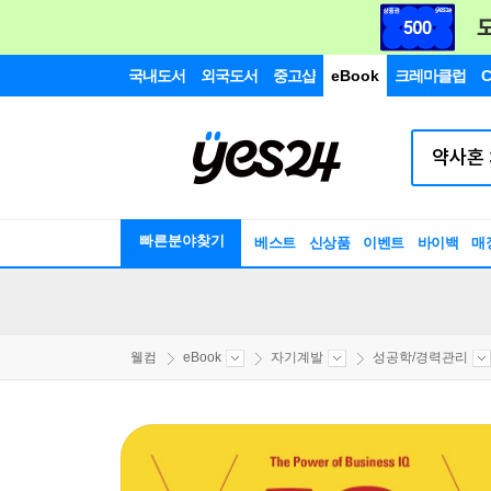
국내도서
외국도서
중고샵
eBook
크레마클럽
C
빠른분야찾기
베스트
신상품
이벤트
바이백
매
웰컴
eBook
자기계발
성공학/경력관리