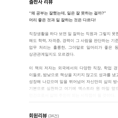
출판사 리뷰
해야 한다. 공부왕, 비평가로 끝날 게 아니라 직접 
_일머리 법칙 2 엄격한 자기 관리 p.129
“왜 공부는 잘했는데, 일은 잘 못하는 걸까?”
머리 좋은 것과 일 잘하는 것은 다르다!
어떤 일이라도 철저하고 깐깐하게 처리하는 자세에서
한가, 무엇을 이상으로 할 것인가. 이러한 ‘눈높이’
직장생활을 하다 보면 일 잘하는 직원과 그렇지 못한 
_일머리 법칙 3 이기는 마음가짐 p.153
해도 학력, 자격증, 경력이 그 사람을 판단하는 기준
업무 처리는 훌륭한, 그야말로 일머리가 좋은 
‘벼는 익을수록 고개를 숙인다’는 속담도 있지만 실
상관관계일지도 모르겠다.
_일머리 법칙 4 사람을 향한 리더십 p.186
이 책의 저자는 외국에서의 다양한 직장, 학업 
눈에 띄는 양지에 핀 꽃은 직속 상사가 아니라도 누
이들로, 밤낮으로 책상을 지키지 않고도 성과를 냈
내 회사 안팎에 널리 알릴 수 있어야 한다. 특히 
성장해 나갔으며 일을 뛰어넘어 자신만의 삶의 방
_일머리 법칙 4 사람을 향한 리더십 p.208
기본으로 실천하고 여기에 엑스트라 원 마일 앞으
인간으로서 삶의 주인이 되는 시작점이 될 것이다.
원체험의 힘은 강하다. 강렬한 에너지를 끓어오르게
아실현을 향해 돌진할 수 있다. 자신의 기준점을 잊
“저, 다 아는 얘긴데요?”
_일머리 법칙 5 세상 어디에도 없는 자아실현 p.249
회원리뷰
아이디어만 가득한 사람은 평범한 행동가를 이길 수
(34건)