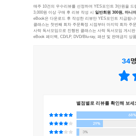
매주 10건의 우수리뷰를 선정하여 YES포인트 3만원을 드
Now or Never. 지금의 ‘쾌적함’에 머물 것인
3,000원 이상 구매 후 리뷰 작성 시
일반회원 300원, 마니아
이 책은 성공하는 최고들의 77가지 일머리 법칙을
람에게는 대부분 이 ‘쾌적함’에서 뛰쳐나갈 용기가
eBook은 다운로드 후 작성한 리뷰만 YES포인트 지급됩니
사람보다는‘IQ’는 평범하지만 남보다 앞서 움직이
실현을 이루는 사람의 차이를 낳는다.
클래스는 첫번째 회차 주문확정 시점부터 마지막 회차 주문
여기는 일의 기본이라는 것을 실천하고 있는지 자
사락 독서모임으로 진행된 클래스는 사락 독서모임 게시판
그래서 돌다리만 두드리고 끊임없이 자기계발만 하
eBook 페이백, CD/LP, DVD/Blu-ray, 패션 및 판매금
---본문 중에서
성장과 성공의 비법은 대단하고 특별한 것이 아닐 수
34
명
신입사원부터 임원까지,
자신의 일에 리더가 될 모든 직장인들을 위한 일머
이 책은 신입이나 중견 그리고 베테랑을 불문하고 최
‘바로 나의 이야기’로 받아들일 수 있도록 경력을
자칫하면 ‘뜬구름 잡는 이상’이 되기 쉽지만, 이 
별점별로 리뷰를 확인해 보세
엮었다.
68
모든 직종에서 상사가 부하 직원에게 전하고 싶은 것
29%
담았다. 또한 수십 년의 경력을 쌓아야 얻을 수 있
3%