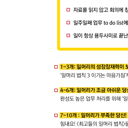
일머리 법칙 3. 이기는 마음가짐
: 자신의 일에 주체적으로 몰두하는 사람이 성공한
32. 위에서 시키는 업무는 당연히 재미없다: 하고 
33. 자신이 해야 할 일은 스스로 생각한다: 능동적으
34. 멀리 내다보고 장기적 이익을 우선하라: 상황
35. 돌다리를 두드리다 못해 깨뜨리는 이류: 먼저
36. 일의 질에 집착하는 사람만이 이긴다: 기념품
37. 최고 수준의 일에는 최고 수준의 철학이 필요하
38. 위기의식은 생존 본능을 일깨운다: 변화할 수 
39. ‘이번이 마지막 기회’라는 절박감을 갖는다: 절
40. 급여와 직급 이상의 일을 한다: ‘내가 없으면 
41. 남들이 멈추는 곳에서 ‘엑스트라 원 마일’
: 한계와 기대를 뛰어넘으려는 자세가 승패를 가른
42. 회사에 유산을 남기자: 당신이 회사를 떠날 때
43. 끝까지 해내는 힘: 실패에서 교훈을 배우는 유
일머리 법칙 3 CHECK POINT