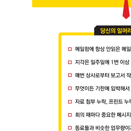
20. 역시 사람은 가꾸기 나름?: TPO룰 고려한 복
21. 제대로 차려입은 파티 의상, 일생일대의 승부처
: 격식이 요구될수록 철저하게 차려입는다
22. 겉치레나 주위의 평가에 흔들리지 말자: 자신만
23. 납득할 수 없는 돈은 땡전 한 푼 쓰지 않는다
: 깐깐한 경제관념은 두터운 신용을 낳는다
24. 뚱뚱한 일류는 없다: 다이어트는 ‘자제력’의 상
25. 엘리트는 머리보다 몸에서 차이가 난다
: 건강이야말로 의식, 동기부여, 사고, 행동의 기본
26. ‘스트레스 충당금’을 쌓자: 큰 성공을 거둔 사
27. 스트레스는 이월하지 않는다: 일상을 지켜주는 
28. 경제지 대신 만화를 읽는 엘리트들: 일도 인생도
29. 나만의 버전 2.0을 향하여: 아무리 바빠도 공
30. ‘남의 씨름판’에서도 최소 3등은 하라: 기초와
31. 공부만 하고 실천하지 않는 ‘자기계발 바보’
일머리 법칙 2 CHECK POINT