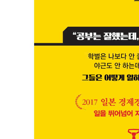
12. ‘같은 이야기’를 반복할 줄 아는 만담가가 돼라
: 농담까지 계산하는 101번째 프레젠테이션의 완성
13. 책상, 가방의 정리 상태를 보면 업무의 생산성을
: 정리 능력은 생산성의 상징
14. 자신만 알 수 있는 ‘이류의 정리’
: 자신을 위한 정리가 아닌 팀을 위한 정리가 필요
15. IQ vs 붙임성, 누구의 손을 들어줄까?
: 타인과 따뜻한 관계를 만드는 힘이 학벌, IQ보다 
일머리 법칙 1 CHECK POINT
일머리 법칙 2. 엄격한 자기 관리
: 사소한 습관이 성과를 좌우한다
16. 닭이 먼저인가, 내가 먼저인가!?: 일찍 일어나는
17. 자는 동안만큼은 빌 게이츠를 이기자!: 수면은 
18. 시간 엄수는 협업을 위한 최소한의 조건: 약속
19. 시간 배분에서 결과의 차이가 시작된다
: 우선순위를 매겨 ‘편한 일’이 아닌 ‘해야 할 일’을 