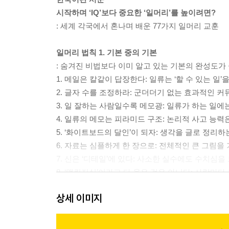
시작하며 ‘IQ’보다 중요한 ‘일머리’를 높이려면?
: 세계 각국에서 혼나며 배운 77가지 일머리 교훈
일머리 법칙 1. 기본 중의 기본
: 숨겨진 비법보다 이미 알고 있는 기본의 완성도가
1. 메일은 칼같이 답장한다: 일류는 ‘할 수 있는 일
2. 글자 수를 조정하라: 군더더기 없는 효과적인 
3. 일 잘하는 사람일수록 메모광: 일류가 하는 일에는
4. 일류의 메모는 피라미드 구조: 논리적 사고 능
5. ‘화이트보드의 달인’이 되자: 생각을 글로 정리
6. 자료는 심플하게 한 장으로: 전체적인 큰 그림을
7. 신은 ‘디테일’에 있다: 사소한 실수에도 수치심
8. ‘맥킨지식’이라고 다 옳은 것은 아니다: 사람마
9. ‘신뢰감을 주는 나만의 음색’을 찾아라: 목소리
상세 이미지
10. 대화를 잘하려면 잘 듣자: 적극적인 듣기가 
11. ‘프레임 워크, MECE, 로직 트리’ 따위에 얽매
: 어떻게든 전하고자 하는 열정이 중요