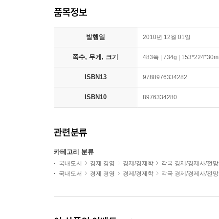
품목정보
발행일
2010년 12월 01일
쪽수, 무게, 크기
483쪽 | 734g | 153*224*30
ISBN13
9788976334282
ISBN10
8976334280
관련분류
카테고리 분류
국내도서
경제 경영
경제/경제학
각국 경제/경제사/전망
국내도서
경제 경영
경제/경제학
각국 경제/경제사/전망