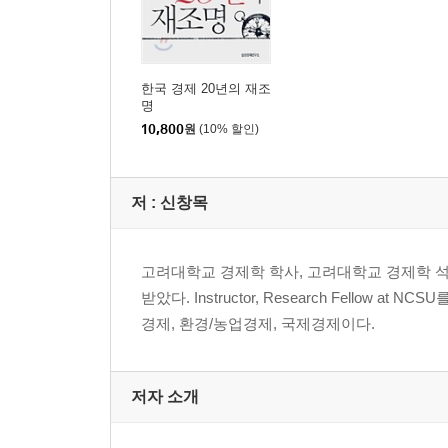
3 산업
PREVIEW
01 전략품목 위주로 성장하는 정보통신기기산업 | 
한국 경제 20년의 재조
02 수급균형이 예상되는 반도체산업 | 정동영
명
03 디스플레이산업, 공급과잉 국면 지속 | 박성배
10,800
원
(10% 할인)
04 성장둔화가 예상되는 가전산업 | 이치호
05 친환경 소형차가 부상하는 자동차산업 | 복득규
저 :
신창목
06 한국과 중국의 전면 대결이 본격 전개될 조선산업
07 석유화학산업의 새로운 강자로 부상하는 한국 |
08 유통산업, 모바일과 중국을 주목하라! | 김진혁
고려대학교 경제학 학사, 고려대학교 경제학 석사, Duke 
받았다. Instructor, Research Fell
4 기업경영
경제, 환경/농업경제, 국제경제이다.
PREVIEW
01 글로벌 저성장에 따른 기업 간 경쟁 격화 | 신형
02 경영환경 불안정성 확대에 대한 적응력 강화 | 
저자 소개
03 기업에 대한 사회의 요구 증가 | 조희재
04 소셜미디어의 영향력 확대 | 채승병