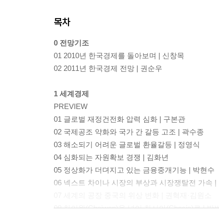
목차
0 전망기조
01 2010년 한국경제를 돌아보며 | 신창목
02 2011년 한국경제 전망 | 권순우
1 세계경제
PREVIEW
01 글로벌 재정건전화 압력 심화 | 구본관
02 국제공조 약화와 국가 간 갈등 고조 | 곽수종
03 해소되기 어려운 글로벌 환율갈등 | 정영식
04 심화되는 자원확보 경쟁 | 김화년
05 정상화가 더뎌지고 있는 금융중개기능 | 박현수
06 넥스트 차이나 시장의 부상과 시장쟁탈전 가속 |
07 세계의 공장 중국의 위상 변화 | 권혁재·김원소
08 차이완(Chaiwan)을 넘어 차시아(Chasia)로 | 