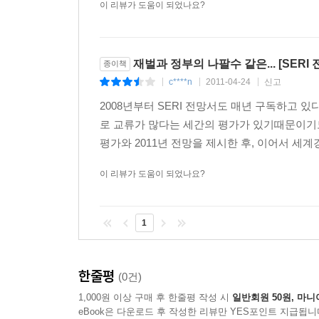
· 경기회복 가시화 흐름과는 다른 양상을 보이는 
이 리뷰가 도움이 되었나요?
· 공정사회 실현 요구에 대한 사회적 공감대 형성 
· 다문화사회 도래에 따른 갈등, 본격화되나?
· 워크스마트, 기업뿐 아니라 사회적으로도 큰 영향
재벌과 정부의 나팔수 같은... [SERI 전
종이책
· 베이비부머의 은퇴 본격화가 여가시장에 미치는 
c****n
2011-04-24
신고
|
|
|
· 소셜네트워크서비스, 새로운 소통방식으로 정착될
2008년부터 SERI 전망서도 매년 구독하고 
· 고착되는 저출산 흐름과 재조명되는 워킹맘의 사
로 교류가 많다는 세간의 평가가 있기때문이기도 
평가와 2011년 전망을 제시한 후, 이어서 세계경
이 리뷰가 도움이 되었나요?
1
한줄평
(0건)
1,000원 이상 구매 후 한줄평 작성 시
일반회원 50원, 마니
eBook은 다운로드 후 작성한 리뷰만 YES포인트 지급됩니