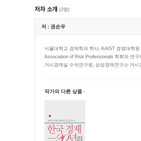
09 저성장 국면에 접어든 세계경제 | 구본관
저자 소개
10 부진 속에 반등을 모색하는 미국경제 | 박현수
(2명)
11 양극화가 지속되는 EU경제 | 이종규
12 감속이 불가피한 중국경제 | 엄정명
저 :
권순우
13 재도약을 모색하는 일본경제 | 정호성
서울대학교 경제학과 학사, KAIST 경영대학원 
2 국내경제
Association of Risk Professiona
PREVIEW
거시경제실 수석연구원, 삼성경제연구소 거시경
01 경제성장을 견인하기엔 미약한 소비 | 이은미
02 투자의 모멘텀 부재 | 이찬영
03 수출의 성장 견인력 약화 | 이태환
04 인플레이션 리스크 완화 | 이은미
작가의 다른 상품
05 서서히 높아지는 취업문턱 | 손민중
06 상승세로 전환하는 시장금리 | 전효찬
07 우려되는 원화의 두드러진 강세 | 정대선
08 부동산시장의 위축세 지속 | 박재룡
09 좁아지는 수출시장, 유력한 대안은 FTA | 정진영