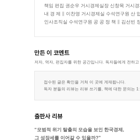
05 IT빅뱅에 따른 인사관리 재정립 | 고현철
책임 편집 권순우 거시경제실장 신창목 거시경제
06 창의적 조직문화 구축을 위한 소통활성화 | 엄동
내 경 제 ∥ 이찬영 거시경제실 수석연구원 산 
인사조직실 수석연구원 공 공 정 책 ∥ 김선빈 정책
5 공공정책
PREVIEW
01 국정운영의 핵심코드, 친서민정책의 구체화 | 
만든 이 코멘트
02 건전성, 성장동력 및 복지 확충의 세 마리 토끼를
03 기로에 선 사회보험, 개편 논의 재점화 | 도건우
저자, 역자, 편집자를 위한 공간입니다. 독자들에게 전하고
04 변화를 모색하는 저출산·고령화 정책: “새로마지 플
05 교육개혁 안착과 교육패러다임의 변화를 동시 추
접수된 글은 확인을 거쳐 이 곳에 게재됩니다.
06 다양한 해법이 모색되고 있는 중고령 인력의 고용
독자 분들의 리뷰는 리뷰 쓰기를, 책에 대한 문의는 1:
07 본격화하는 대·중소기업 동반성장의 흐름 | 이갑
08 노사관계의 화약고, 복수노조 허용과 교섭창구 단
09 민선 5기 지방자치, 내생적 발전의 모색 | 박용규
출판사 리뷰
10 녹색규제로 본격화되는 그린빌딩 | 강희찬
11 구조적 해법을 모색하는 식량위기 관리 | 박환일
“모범적 위기 탈출의 모습을 보인 한국경제,
12 관리 국면으로 진입하는 한반도 | 임수호·방태섭
그 성장세를 이어갈 수 있을까?”