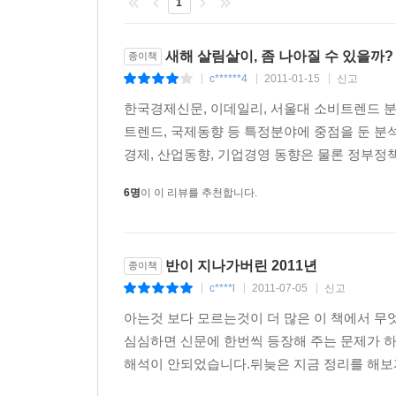
1
· 글로벌 저성장 기조 속 기업의 경쟁전략은?
새해 살림살이, 좀 나아질 수 있을까?
종이책
· 환율과 금리의 불안정성 확대에 어떻게 대응할 것
c******4
2011-01-15
신고
|
|
|
· 그린, 상생 등 기업에 대한 사회의 요구 진화 방향
한국경제신문, 이데일리, 서울대 소비트렌드 
· 소셜미디어 확산에 대한 기업 대응 및 활용 방안은
트렌드, 국제동향 등 특정분야에 중점을 둔 분석서
· IT빅뱅이 인사관리 방식에 미칠 영향은?
경제, 산업동향, 기업경영 동향은 물론 정부정
· 친서민정책은 어떻게 구체화될까?
6명
이 이 리뷰를 추천합니다.
· 건전성, 성장동력, 복지확충을 함께 모색하는 재
· 사회보험 개편과 저출산?고령화 대응전략의 향방
· 뜨거운 감자, 교육문제와 중고령 인력 고용안정의
반이 지나가버린 2011년
종이책
· 대?중소기업 및 노사관계에서 협력과 상생의 가치
c****l
2011-07-05
신고
|
|
|
· 본격화하는 지방자치 5기가 찾고 있는 내생적 발
아는것 보다 모르는것이 더 많은 이 책에서 무엇
· 기후변화에 대처하는 바쁜 걸음, 그린빌딩과 식량
심심하면 신문에 한번씩 등장해 주는 문제가 하나 
· 천안함 사건과 연평도 포격 이후 한반도의 정세는
해석이 안되었습니다.뒤늦은 지금 정리를 해보자면