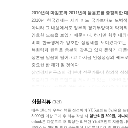
6 사회 문화
2010년의 마침표와 2011년의 물음표를 총정리한
PREVIEW
2010년 한국경제는 세계 어느 국가보다도 모범
01 격차 심화에 따른 사회갈등의 심화와 해결 노력의
아니라 그 내용에서도 정부의 경기부양력이 약화되
02 공정사회 구현을 위한 지도층의 책임 강조 | 박준
양호한 모습을 보였기 때문이다. 하지만 향후 대
03 수면 위로 부상하는 다문화사회의 갈등과 비용 |
비록 한국경제가 양호한 성장세를 보여왔다고는 
04 생산성과 창의성 증대를 위한 워크스마트 활용 본
복원력과 탄력을 충분히 갖추고 있지 못하기 때문
05 여가시장의 주소비계층으로 등장하는 뉴 시니어 
상흔을 말끔히 털어내고 다시금 안정성장의 궤도로
06 새로운 소통시대를 열어가는 소셜네트워크서비스
중요한 한 해가 될 것이다.
07 저출산 추세 정착에 따라 주목받게 될 워킹맘 |
삼성경제연구소의 각 분야 전문가들이 창의적 상상력과
도출하고 주요 트렌드를 제시하고 있는 《SERI 전
한국경제의 순항을 위해 애쓰고 있는 수많은 경제주
회원리뷰
(3건)
삼성경제연구소의 각 분야 전문가들이 제시하는
매주 10건의 우수리뷰를 선정하여 YES포인트 3만원을 드
3,000원 이상 구매 후 리뷰 작성 시
일반회원 300원, 마니아
2011년도 경제, 산업, 기업, 정책, 사회·문화의 핵
eBook은 다운로드 후 작성한 리뷰만 YES포인트 지급됩니
클래스는 첫번째 회차 주문확정 시점부터 마지막 회차 주문