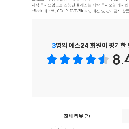
· 재정건전화 압력은 심해지는데 각국의 재정정책은
사락 독서모임으로 진행된 클래스는 사락 독서모임 게시판
· 향후 국가 간 교역, 환율, 자원 등을 둘러싼 갈등의
eBook 페이백, CD/LP, DVD/Blu-ray, 패션 및 판매금
· 금융규제 강화는 금융기능 정상화에 어떠한 영향
· 세계의 공장, 중국의 변화와 새로운 신흥시장의 
· 이러한 상황에서 세계, 미국, 중국 등 주요국의 경
3
명의 예스24 회원이 평가한
· 소비증가세, 지속될 것인가?
8.
· 수출은 성장의 견인차 역할을 계속할 수 있을까?
· 물가불안이 반복될 우려는?
· 원화강세, 어느 정도까지 진행될까?
· 부동산 경기, 언제쯤 회복될까?
· 스마트폰과 태블릿PC가 IT산업에 미치는 영향은?
· 세계 반도체산업을 호령하는 한국 업체들의 영향
· 전기자동차와 소형자동차 비중이 커지는 자동차
· 조선산업, 중국에 빼앗긴 세계 1위 자리를 되찾을
전체 리뷰
(3)
· ‘코리아 프리미엄’이 있는 국내 석유화학산업의 