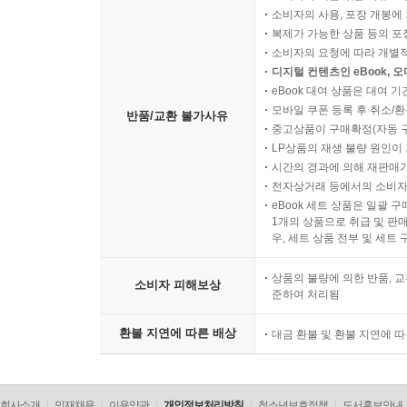
소비자의 사용, 포장 개봉에 
복제가 가능한 상품 등의 포장을 
소비자의 요청에 따라 개별
디지털 컨텐츠인 eBook, 
eBook 대여 상품은 대여 기
모바일 쿠폰 등록 후 취소/환
반품/교환 불가사유
중고상품이 구매확정(자동 
LP상품의 재생 불량 원인이 기
시간의 경과에 의해 재판매가
전자상거래 등에서의 소비자
eBook 세트 상품은 일괄 
1개의 상품으로 취급 및 판매
우, 세트 상품 전부 및 세트
상품의 불량에 의한 반품, 교
소비자 피해보상
준하여 처리됨
환불 지연에 따른 배상
대금 환불 및 환불 지연에 
회사소개
인재채용
이용약관
개인정보처리방침
청소년보호정책
도서홍보안내