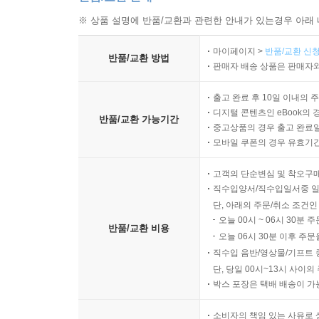
※ 상품 설명에 반품/교환과 관련한 안내가 있는경우 아래 
마이페이지 >
반품/교환 신청
반품/교환 방법
판매자 배송 상품은 판매자와
출고 완료 후 10일 이내의 
디지털 콘텐츠인 eBook의 
반품/교환 가능기간
중고상품의 경우 출고 완료일
모바일 쿠폰의 경우 유효기간(
고객의 단순변심 및 착오구
직수입양서/직수입일서중 일
단, 아래의 주문/취소 조건인
오늘 00시 ~ 06시 30분 
반품/교환 비용
오늘 06시 30분 이후 주문
직수입 음반/영상물/기프트 
단, 당일 00시~13시 사이
박스 포장은 택배 배송이 가
소비자의 책임 있는 사유로 