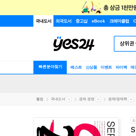
국내도서
외국도서
중고샵
eBook
크레마클럽
C
빠른분야찾기
베스트
신상품
이벤트
바이백
매
웰컴
국내도서
경제 경영
경제/경제학
소
S