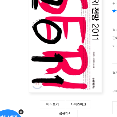
권
정
판
Y
결
구
미리보기
사이즈비교
공유하기