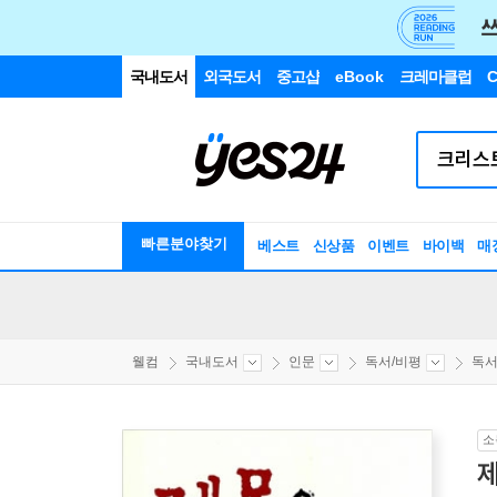
국내도서
외국도서
중고샵
eBook
크레마클럽
C
빠른분야찾기
베스트
신상품
이벤트
바이백
매
웰컴
국내도서
인문
독서/비평
독서
소