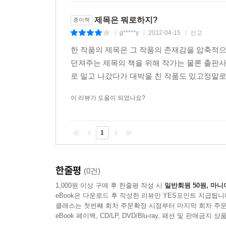
생각하는 것 이상으로 그래요. (앨프리드 크노프)
누구에게나 편집자는 필요하다. 히틀러의 『나의 투쟁
제목은 뭐로하지?
종이책
g*****y
2012-04-15
신고
|
|
|
제목 바꾸기로 승부하다
한 작품의 제목은 그 작품의 존재감을 압축적
도널드 트럼프의 책이 그랬다. 1990년대에 트럼프
던져주는 제목의 책을 위해 작가는 물론 출판사
된 출판사는 난감했다. 트럼프의 첫 책 『거래의
로 밀고 나갔다가 대박을 친 작품도 있고정말로 
트럼프는 채권자들과 은행이 매달 건네주는 수당에 
맞추어 『생존의 기술』로 제목을 바꾸었고, 그 덕에
이 리뷰가 도움이 되었나요?
제목도 타락한다
1
시인 로버트 로웰은, 첫 번째 아내이며 작가인 진
‘진에게?그녀의 견진성사에 즉하여’라는 제목으
마무리되는 일도 있었다.
한줄평
(0건)
1,000원 이상 구매 후 한줄평 작성 시
일반회원 50원, 마니
이상적인 제목은 존재하는가
eBook은 다운로드 후 작성한 리뷰만 YES포인트 지급됩니
20세기 초 출판인들 사이에서는 “가장 이상적인 책
클래스는 첫번째 회차 주문확정 시점부터 마지막 회차 주문
예는 '링컨의 의사의 개’. 한참 세월이 지난 
eBook 페이백, CD/LP, DVD/Blu-ray, 패션 및 판매금