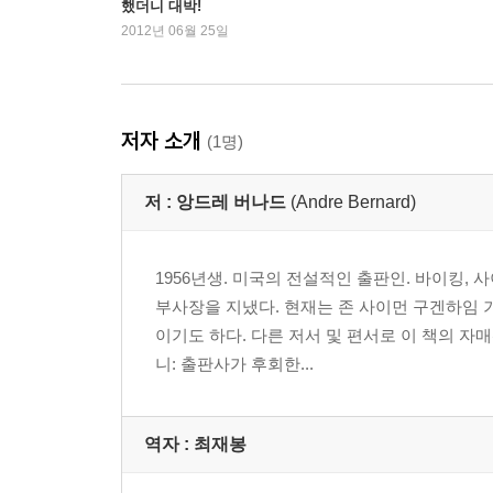
했더니 대박!
박태원-소설가 구보씨의 일일
2012년 06월 25일
성석제-그곳에는 어처구니들이 산다
신경숙-어디선가 나를 찾는 전화벨이 울리고
......
저자 소개
(1명)
저 :
앙드레 버나드
(Andre Bernard)
1956년생. 미국의 전설적인 출판인. 바이킹,
부사장을 지냈다. 현재는 존 사이먼 구겐하임
이기도 하다. 다른 저서 및 편서로 이 책의 자
니: 출판사가 후회한...
역자 : 최재봉