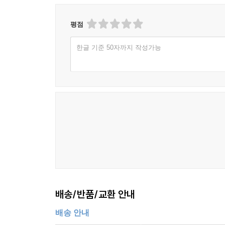
보았더니, ‘추잡한 종교 미술 걸작 정선’이었다.
평점
제목대로 제멋대로
제목이 그 책의 운명을 예견한, 우리가 아는 유일
한글 기준 50자까지 작성가능
싣고 나온 트럭이 도로를 달리다가 사고로 화염에
‘제멋대로 가는’ 버스였다.
“작지만 흥미로운 책이다.……버나드 씨가 전하는
얼마나 좋은 일인지를 알게 된다.”뉴욕 타임스 (Newyor
배송/반품/교환 안내
배송 안내