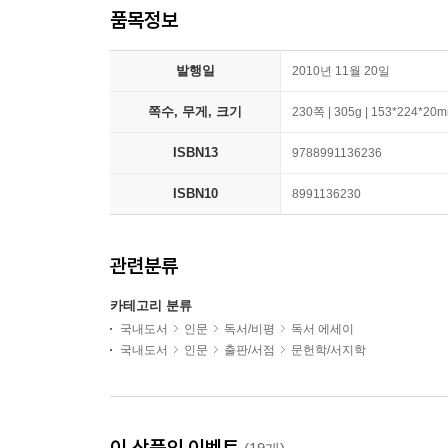
품목정보
발행일
2010년 11월 20일
쪽수, 무게, 크기
230쪽 | 305g | 153*224*20
ISBN13
9788991136236
ISBN10
8991136230
관련분류
카테고리 분류
국내도서
인문
독서/비평
독서 에세이
국내도서
인문
출판/서점
문헌학/서지학
이 상품의 이벤트