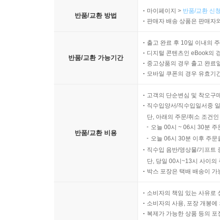
마이페이지 >
반품/교환 신청
반품/교환 방법
판매자 배송 상품은 판매자와
출고 완료 후 10일 이내의 
디지털 콘텐츠인 eBook의 
반품/교환 가능기간
중고상품의 경우 출고 완료일
모바일 쿠폰의 경우 유효기간(
고객의 단순변심 및 착오구
직수입양서/직수입일서중 일
단, 아래의 주문/취소 조건인
오늘 00시 ~ 06시 30분 
반품/교환 비용
오늘 06시 30분 이후 주문
직수입 음반/영상물/기프트 
단, 당일 00시~13시 사이
박스 포장은 택배 배송이 가
소비자의 책임 있는 사유로 
소비자의 사용, 포장 개봉에 
복제가 가능한 상품 등의 포장을 