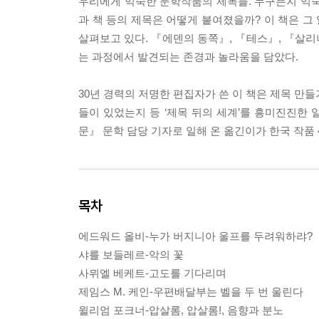
우리에게 익숙한 문학작품의 제목들. 누구든지 익숙
과 책 등의 제목은 어떻게 붙여졌을까? 이 책은 
살펴보고 있다. 『에덴의 동쪽』, 『테스』, 『살
는 과정에서 발견되는 존경과 놀라움을 담았다.
30년 경력의 저명한 편집자가 쓴 이 책은 제목 만
들이 있었는지 등 ‘제목 뒤의 세계’를 흥미진진한
문』 문학 담당 기자로 일해 온 옮긴이가 한국 작품 
목차
에드워드 올비-누가 버지니아 울프를 두려워하랴?
샤를 보들레르-악의 꽃
사뮈엘 베케트-고도를 기다리며
제임스 M. 케인-우편배달부는 벨을 두 번 울린다
윌리엄 포크너-압살롬, 압살롬!, 음향과 분노