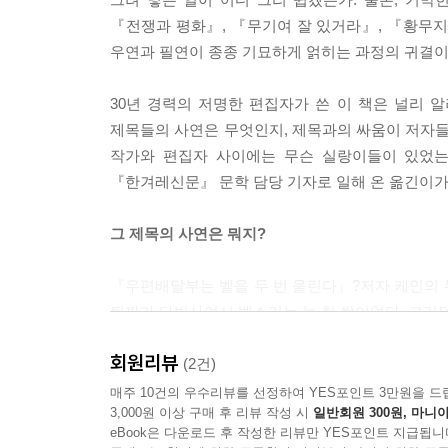
『전쟁과 평화』, 『무기여 잘 있거라』, 『황무지
우연과 필연이 종종 기묘하게 얽히는 과정의 귀결이
30년 경력의 저명한 편집자가 쓴 이 책은 널리 
제목들의 사연은 무엇인지, 제목과의 싸움이 저자들
작가와 편집자 사이에는 무슨 실랑이들이 있었는지
『한겨레신문』 문학 담당 기자로 일해 온 옮긴이가 
그 제목의 사연은 뭐지?
『우편배달부는 벨을 두 번 울린다』?저자 케인의 무
퇴짜가 다반사여서 벨소리는 늘 한 쌍이었다. 그러던 
『칼의 노래』─김훈이 당초 생각한 제목은 ‘광화
회원리뷰
제시한 게 ‘칼과 길’. 이번엔 너무 무거워서 탈락. 
(2건)
『달과 6펜스』─서머싯 몸이 직접 설명하기를, “사
매주 10건의 우수리뷰를 선정하여 YES포인트 3만원을 드
3,000원 이상 구매 후 리뷰 작성 시
일반회원 300원, 마니아
6펜스를 놓친다는 뜻이라구.”
eBook은 다운로드 후 작성한 리뷰만 YES포인트 지급됩니
『조스』─인쇄 시작 20분쯤 전에 작가와 편집자가 필