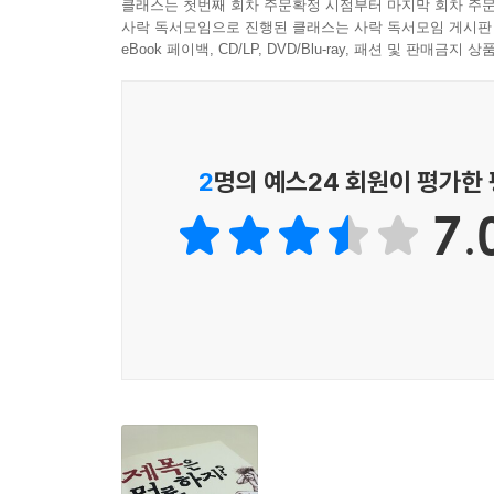
클래스는 첫번째 회차 주문확정 시점부터 마지막 회차 주문
방식으로 조합된 백 개도 넘는 후보 가운데 그나마 쓸 
사락 독서모임으로 진행된 클래스는 사락 독서모임 게시판
뭐야, 신인 작가의 첫 소설을 누가 읽는다고?”
eBook 페이백, CD/LP, DVD/Blu-ray, 패션 및 판매금
『고도를 기다리며』─‘고도’가 신을 뜻한다들 얘기
썼을 것이다”). 제목의 연원에 관한 설 중 하나:
물었다. 당신 도대체 누구를 기다리느냐, 고도를 기
『허영의 시장』─어느 습한 밤에 새커리는 적당한 제
2
명의 예스24 회원이 평가한
버니언의 『천로역정』 중 한 구절이 홀연히 떠올
7.
가벼웠기 때문이다.” 그는 침대에서 뛰어나와 촛불을 
『어디선가 나를 찾는 전화벨이 울리고』?신경숙의
찾는 전화벨이 울리고」에서 왔다.
『무소의 뿔처럼 혼자서 가라』?공지영은 이 제목
않고 제힘으로, 흔들림 없이 나아갈 수 있어야 한다
『그대 다시는 고향에 가지 못하리』?이문열이 등단
그대로 따온 것이다.
제목전쟁, 작가들은 말한다