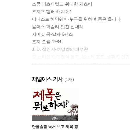
스콧 피츠제럴드-위대한 개츠비
조지프 헬러-캐치 22
어니스트 헤밍웨이-누구를 위하여 종은 울리나
올더스 헉슬리-멋진 신세계
서머싯 몸-달과 6펜스
조지 오웰-1984
J. D. 샐린저-호밀밭의 파수꾼
존 스타인벡-에덴의 동쪽, 분노의 포도, 생쥐와 인간
테네시 윌리엄스-욕망이라는 이름의 전차
......
채널예스 기사
(1개)
■ 옮긴이가 덧붙인 한국편
고종석-찬 기 파랑
공지영-무소의 뿔처럼 혼자서 가라
김연수-이등박문을, 쏘지 못하다
김형경-새들은 제 이름을 부르며 운다
읽다
김 훈-칼의 노래
단골술집 낙서 보고 제목 정