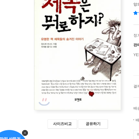
앙
정
판
Y
결
배
배
사이즈비교
공유하기