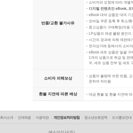
소비자의 요청에 따라 개별
디지털 컨텐츠인 eBook, 
eBook 대여 상품은 대여 기
모바일 쿠폰 등록 후 취소/환
반품/교환 불가사유
중고상품이 구매확정(자동 
LP상품의 재생 불량 원인이 기
시간의 경과에 의해 재판매가
전자상거래 등에서의 소비자
eBook 세트 상품은 일괄 
1개의 상품으로 취급 및 판매
우, 세트 상품 전부 및 세트
상품의 불량에 의한 반품, 교
소비자 피해보상
준하여 처리됨
환불 지연에 따른 배상
대금 환불 및 환불 지연에 
회사소개
인재채용
이용약관
개인정보처리방침
청소년보호정책
도서홍보안내