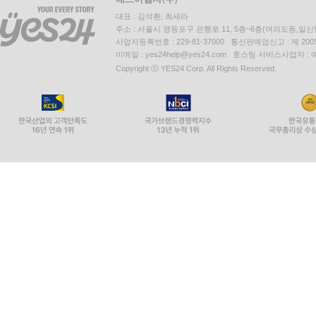
대표 : 김석환, 최세라
주소 : 서울시 영등포구 은행로 11, 5층~6층(여의도동,일신
사업자등록번호 : 229-81-37000 통신판매업신고 : 제 200
이메일 : yes24help@yes24.com 호스팅 서비스사업자 :
Copyright ⓒ YES24 Corp. All Rights Reserved.