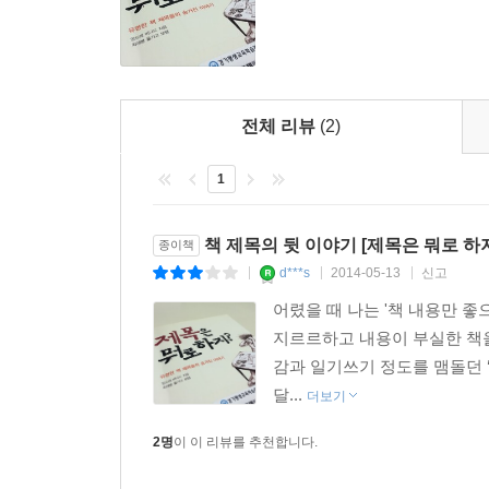
마음에 드는 제목을 갖고 있는 작가라면 모름지기 
필요가 있다. 편집자의 자존심을 건드리지 않으면서 
나는 예전에 어느 고참 편집자가 해준 말을 늘 기
제목이 바로 베스트셀러 제목이라는 것 말이다. (넬
전체 리뷰
(2)
무릇 좋은 제목이란 좋은 비유를 닮아야 한다. 너
(워커 퍼시)
1
나는 단편소설이든 장편이든 집필을 끝마친 ‘뒤에’
지워나가며 때로는 그 모두를 지워버리기도 한다. 
세상에서 이름 붙이기가 가장 어려운 게 단편집이
책 제목의 뒷 이야기 [제목은 뭐로 하
종이책
헨리의 소설 제목들을 재탕한다는 느낌을 주지 않고,
d***s
2014-05-13
신고
|
|
|
내가 쓰고 싶은 확실한 베스트셀러가 세 권 있다. 
어렸을 때 나는 '책 내용만 좋
사는 법』이 그것들이다. (제임스 서버)
지르르하고 내용이 부실한 책을
“저는 당신들(편집자들)이 퇴짜를 놓을 만큼 좋은 
감과 일기쓰기 정도를 맴돌던 
달...
더보기
편집자는 대꾸한다
2명
이 이 리뷰를 추천합니다.
제목에 신경을 써야 해요. 사람들은 책 제목이나