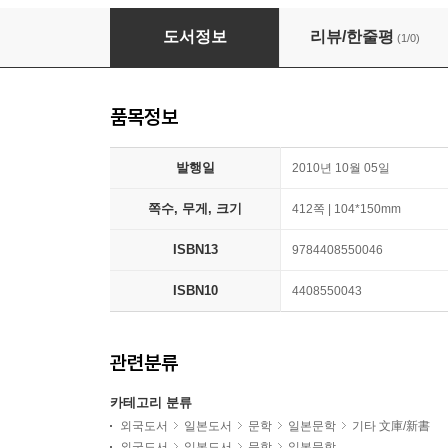
白銀ジャック
도서정보
리뷰/한줄평
(1/0)
품목정보
발행일
2010년 10월 05일
쪽수, 무게, 크기
412쪽 | 104*150mm
ISBN13
9784408550046
ISBN10
4408550043
관련분류
카테고리 분류
외국도서
일본도서
문학
일본문학
기타 文庫/新書
외국도서
일본도서
문학
일본문학