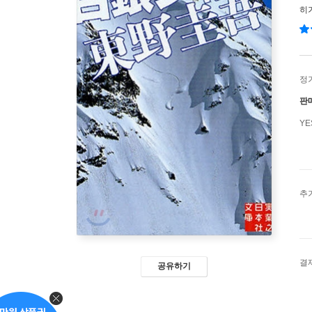
히
정
판
Y
추
결
공유하기