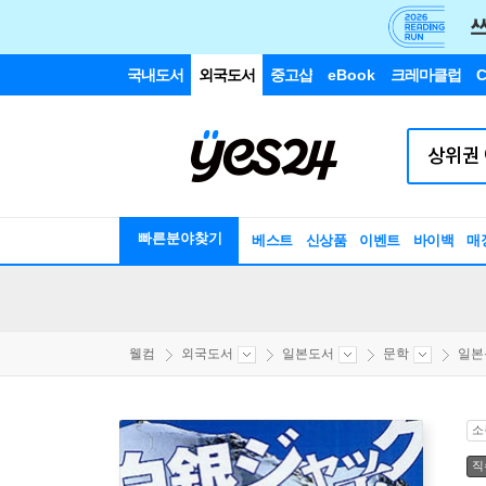
국내도서
외국도서
중고샵
eBook
크레마클럽
C
빠른분야찾기
베스트
신상품
이벤트
바이백
매
웰컴
외국도서
일본도서
문학
일본
소
직