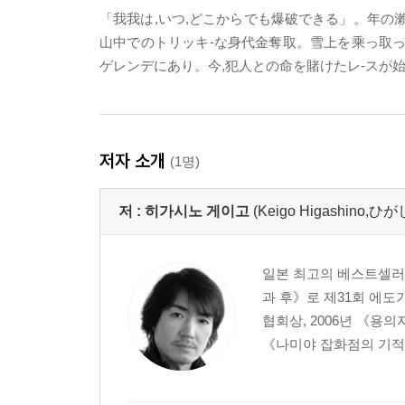
「我我は,いつ,どこからでも爆破できる」。年の
山中でのトリッキ-な身代金奪取。雪上を乘っ取っ
ゲレンデにあり。今,犯人との命を賭けたレ-スが
저자 소개
(1명)
저 :
히가시노 게이고
(Keigo Higashino
일본 최고의 베스트셀러 작
과 후》로 제31회 에도
협회상, 2006년 《용
《나미야 잡화점의 기적》