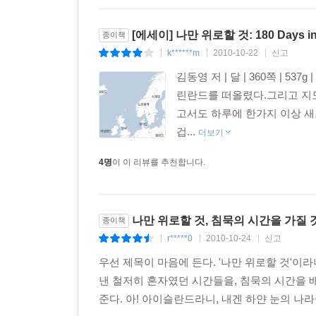
[에세이] 나만 위로할 것: 180 Days i
종이책
k******m
2010-10-22
신고
|
|
|
김동영 저 | 달 | 360쪽 | 537
린란드를 떠올렸다.그리고 지
고서도 하루에 한가지 이상 새
겁...
더보기
4명
이 이 리뷰를 추천합니다.
나만 위로할 것, 침묵의 시간을 가질 것.
종이책
r*****0
2010-10-24
신고
|
|
|
우선 제목이 마음에 든다. '나만 위로할 것'이
낸 철저히 혼자였던 시간들을, 침묵의 시간을
준다. 아! 아이슬란드라니, 내겐 하얀 눈의 나라