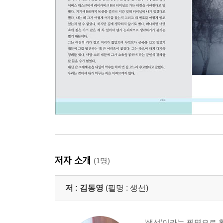
저자 소개
(1명)
저 :
김동영
(필명 : 생선)
‘생선’이라는 필명으로 