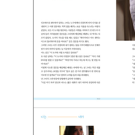
앞날을 이야기 해주는 작은 새
at 4:12 am in the middle of blue hour
우리는 누구나 한 번 더 태어날 수 있다
카페 바바루 cafe babalu
게스트하우스 310호
친구들의 음반가게
뷔욕을 대신해서 카심에게
2009-2010
개인적인 지극히 그런
숨이 너무 찬 나머지
시베리아 횡단열차를 탔습니다
그녀 아리
적요
행운을 가져다주는 양말
카트린이 누구지?
Why Iceland?
행복한 거짓말쟁이