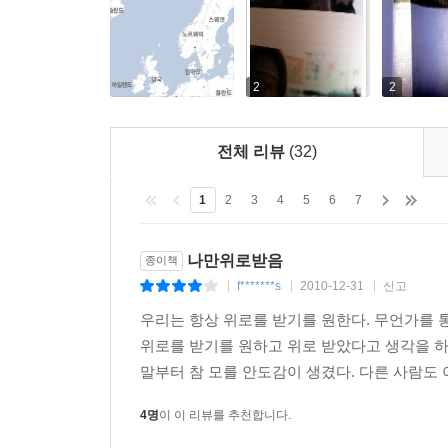
뒤덮인 저 먼 북쪽 끝에서 혼자서 자신을 쓰다듬고 
서른 살의 여행 그리고 3년 후, 과연 생선에게 어떤
2
2
전체 리뷰
(32)
1
2
3
4
5
6
7
나만위로받음
종이책
f*******s
2010-12-31
신고
|
|
|
우리는 항상 위로를 받기를 원한다. 무언가를 
위로를 받기를 원하고 위로 받았다고 생각을 하
말부터 참 모를 안도감이 생겼다. 다른 사람도 
4명
이 이 리뷰를 추천합니다.