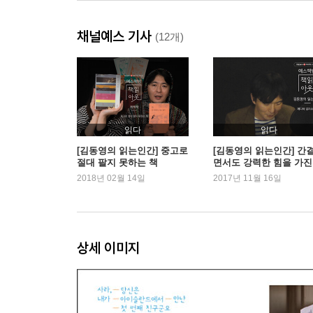
back to Gothenburg again
다른 사람에게 여행이란
채널예스 기사
세상의 모든 끝나지 않은 것들에게
(12개)
보석을 만드는 일
절대로 믿지 말 것
100살이 넘은 나의 연인
내가 널 사랑할 때
그들은 행복했었다
읽다
읽다
[김동영의 읽는인간] 중고로
[김동영의 읽는인간] 간
절대 팔지 못하는 책
면서도 강력한 힘을 가진
2장
장
2018년 02월 14일
2017년 11월 16일
내 여행의 증인
누가 인연이 연약하고 끊어지기 쉽다고 했지?
Sleepwalker
뭐하세요?
상세 이미지
들어본 적 있어?
세상이 우리를 다듬어가겠지
안 좋은 일은 언제나 한 번에 몰아서 온다
그대와 기억의 춤을