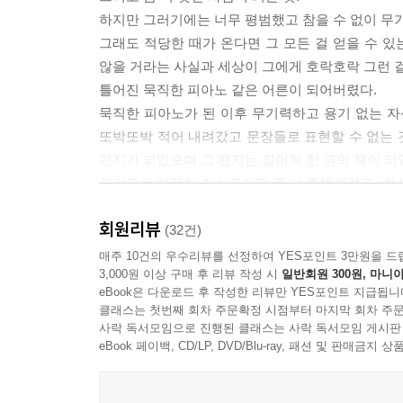
하지만 그러기에는 너무 평범했고 참을 수 없이 무
그래도 적당한 때가 온다면 그 모든 걸 얻을 수 있
않을 거라는 사실과 세상이 그에게 호락호락 그런 걸
틀어진 묵직한 피아노 같은 어른이 되어버렸다.
묵직한 피아노가 된 이후 무기력하고 용기 없는 자
또박또박 적어 내려갔고 문장들로 표현할 수 없는 
편지가 되었으며 그 편지는 길어져 한 권의 책이 되
그러므로 여전히 어설프지만 좀 더 특별해졌고, 현
더 더 더 많은 걸 쓰고 찍어도 언제나 부족할 것이다. 그럼에도, 
회원리뷰
(32건)
김동영이라는 이름 석 자보다는‘생선’이라는 이름
매주 10건의 우수리뷰를 선정하여 YES포인트 3만원을 드
3,000원 이상 구매 후 리뷰 작성 시
일반회원 300원, 마니아
라이즈’에서 공연·앨범 기획을 했다. 그 후,‘델리 
eBook은 다운로드 후 작성한 리뷰만 YES포인트 지급됩니
「복고풍 로맨스」「항상 엔진을 켜둘게」「별빛 
클래스는 첫번째 회차 주문확정 시점부터 마지막 회차 주문
음악작가 일을 하기도 했을 뿐만 아니라‘아마도 이
사락 독서모임으로 진행된 클래스는 사락 독서모임 게시판
eBook 페이백, CD/LP, DVD/Blu-ray, 패션 및 판매금
33살이 된 지금 23살 때가 아름다웠다는 걸 알고 있
또 다시 10년이 지나 43살이 되었을 때