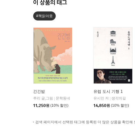
이 상품의 태그
#책읽아웃
긴긴밤
유럽 도시 기행 1
루리 글,그림
문학동네
유시민 저
생각의길
|
|
11,250
원
(10% 할인)
14,850
원
(10% 할인)
검색 페이지에서 선택된 태그에 등록된 더 많은 상품을 확인해 