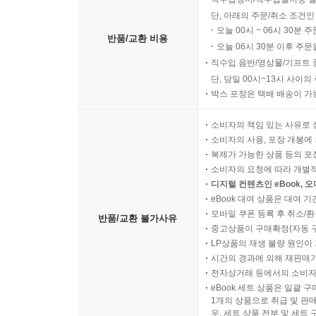
단, 아래의 주문/취소 조건인
오늘 00시 ~ 06시 30분 
반품/교환 비용
오늘 06시 30분 이후 주문
직수입 음반/영상물/기프트 
단, 당일 00시~13시 사이
박스 포장은 택배 배송이 가
소비자의 책임 있는 사유로 
소비자의 사용, 포장 개봉에 
복제가 가능한 상품 등의 포장을 
소비자의 요청에 따라 개별
디지털 컨텐츠인 eBook, 
eBook 대여 상품은 대여 기
모바일 쿠폰 등록 후 취소/환
반품/교환 불가사유
중고상품이 구매확정(자동 
LP상품의 재생 불량 원인이 기
시간의 경과에 의해 재판매가
전자상거래 등에서의 소비자
eBook 세트 상품은 일괄 
1개의 상품으로 취급 및 판매
우, 세트 상품 전부 및 세트