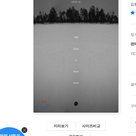
김
정
판
Y
결
구
미리보기
사이즈비교