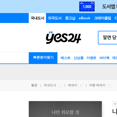
국내도서
외국도서
중고샵
eBook
크레마클럽
C
빠른분야찾기
베스트
신상품
이벤트
바이백
매
웰컴
국내도서
에세이
여행 에세이
소
나