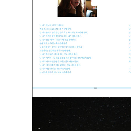
결국 정말 웃겨지는 거다
그에게 보여주고 싶은 풍경들
그의 화려하지만 서늘한 인생역전 스토리
나의 슬픔
그렇고 그런 거죠
괜찮을 거야 다시 부활할 거야
여행의 왕
자유로웠던 새
이제 돌아가야 하는데 왜 망설일까?
editor’s cut
music note