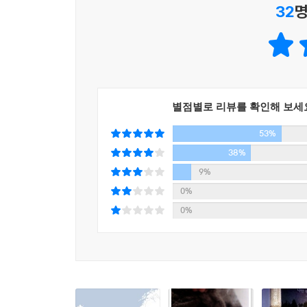
32
명
33살의 우리를 생각하며 아름다운 시절이었다고 말
3년 전, 다니던 회사에서 ‘잘리고’ 서른 즈음의 
영향을 받아온 그의 행선지는 당연히 미국이었다. 
찾아가 자신의 근원을 하나하나 파헤치는 여행. 
하루하루를 기록했고, 돌아왔고, 책을 냈고, 그 책은
별점별로 리뷰를 확인해 보세
그리고 3년 후. 그는 또 다시 180여 일의 긴 
53%
절대적인 외로움을 만나고 싶었던지 온 세상이 눈으
것처럼 멀고 신비롭기만 한 땅 아이슬란드로 말이다
38%
그러나 그는 더 이상 서른을 논할 나이가 아니거
9%
토로하지 않는다. 끝날 때까지 멈추지 않았던 지난
0%
한 번 이렇게 같은 곳을 두 번 갔다. 조금 더 차분
0%
그렇기에 지난 여행 노트의 군데군데가 물기가 서려
방황하던 청춘이 드디어 세상의 흐름에 몸을 맡
아이슬란드에서 그는 자신의 여행과 인생, 그리
끊임없이 자신에게 말을 걸고, 부지런히 타인에게
세월이 지난 지금. 거친 풍랑을 이겨낸 베테랑 