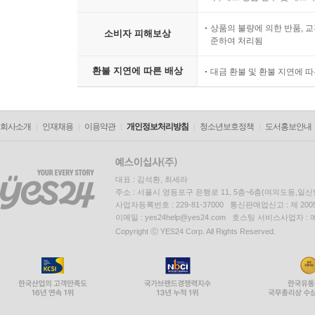
상품의 불량에 의한 반품, 교
소비자 피해보상
준하여 처리됨
환불 지연에 따른 배상
대금 환불 및 환불 지연에 
회사소개
인재채용
이용약관
개인정보처리방침
청소년보호정책
도서홍보안내
대표 : 김석환, 최세라
주소 : 서울시 영등포구 은행로 11, 5층~6층(여의도동,일신
사업자등록번호 : 229-81-37000 통신판매업신고 : 제 200
이메일 : yes24help@yes24.com 호스팅 서비스사업자 :
Copyright ⓒ YES24 Corp. All Rights Reserved.