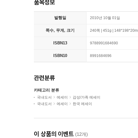
품목정보
발행일
2010년 10월 01일
쪽수, 무게, 크기
240쪽 | 451g | 148*198*20
ISBN13
9788991684690
ISBN10
8991684696
관련분류
카테고리 분류
국내도서
에세이
감성/가족 에세이
국내도서
에세이
한국 에세이
이 상품의 이벤트
(12개)