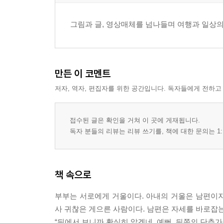
진정한 권력자 - 아내의 요리
인간 세상은 살기 힘들다 - 아내의 이사
그림과 글, 영상매체를 넘나들며 여행과 일상의
언제 이사했어요? - 아내의 이사 2
초현실적인 하늘 - 아내의 가을
추운 겨울에도 아내는 따뜻하다 - 아내의 체온
추석 건너뛰기 - 아내의 추석
만든 이 코멘트
아픈 자기 배보다 고픈 남편 배 - 아내의 복통
저자, 역자, 편집자를 위한 공간입니다. 독자들에게 전하고
대머리 되면 그날로 이혼 - 아내의 엄포
불안은 번식한다 - 아내의 전쟁
일요일 아침의 행복- 아내의 의리
접수된 글은 확인을 거쳐 이 곳에 게재됩니다.
독자 분들의 리뷰는 리뷰 쓰기를, 책에 대한 문의는 1:
가족여행, 즐겁고도 괴로운-아내의 여행
5, 아내의 꿈
사랑스러운 허영 - 아내의 가명
책 속으로
아내의 꿈은 영화배우 - 아내의 꿈
부부는 서로에게 거울이다. 아내의 거울은 남편이
아내를 행복하게 만드는 기술 - 아내의 행복
사 귀찮은 게으른 사람이다. 남편은 자세를 바로잡는
꿈은 늙지 않는다-아내의 작품
“뒤에서 보니까 확실히 알겠네. 예뻐. 뒤쪽의 단추가