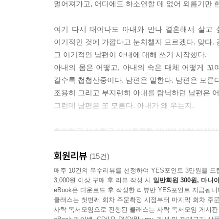
멀어져가고, 어디에도 하소연할 데 없어 외롭기만 한
아내가 왜 우는지 남편은 모른다. 그 무심한 남편 옆에
여기 다시 태어나도 아내와 만나 결혼해서 살고 싶
아내는 남편이 서툴게 만들어 올, 그래서 아무리 맛
이기적인 것에 가깝다고 눈치챌지 모르겠다. 맞다.
을 들고 침대에 누워 있는 여자에게 갖다주는 장면을
그 이기적인 남편이 아내에 대해 쓰기 시작했다.
들어오지도 않는다. 기다리다 지친 아내는 거실로 
아내의 몸은 어떻고, 아내의 속은 대체 어떻게 꼬
“뭐 해요?”"아, 와인 오프너가 어디 갔지? 아무리 찾
갈수록 첩첩산중이다. 남편은 말한다. 남편은 모른다
아내는 다시 배가 살살 아파온다. --- p.171
조용히 그리고 부지런히 아내를 탐닉하던 남편은 어느
그런데 남편은 또 모른다. 아내가 왜 우는지.
"난 꿈이 없었어."
"꿈이 없는 사람이 어디 있어? 말해봐요."
희미하고 사소하고 시시콜콜한 아내에 대한 이야기
"정말 난 없었어. 당신은? "
웃고 있어도 눈물이 난다!
"나야 있었지. 들으면 웃을 텐데."
회원리뷰
(15건)
"안 웃을 게. 약속해."
결혼한 지 3년 정도가 지나면 대부분 부부 간의 
매주 10건의 우수리뷰를 선정하여 YES포인트 3만원을 드
남편은 아내와 한 약속을 지킬 수 없다. 웃음은 약
3,000원 이상 구매 후 리뷰 작성 시
일반회원 300원, 마니아
『아내를 탐하다』는 20년이 넘게 결혼생활을 해온 
"영화배우."
eBook은 다운로드 후 작성한 리뷰만 YES포인트 지급됩니
살지만 도대체 아내가 누구인지 어떤 사람인지 몰
아내는 예쁘다. 그래도 영화배우를 할 만큼 예쁜 것
클래스는 첫번째 회차 주문확정 시점부터 마지막 회차 주문
아내의 물건, 아내의 속, 아내의 세계, 아내의 꿈
사락 독서모임으로 진행된 클래스는 사락 독서모임 게시판
아내는 재능도 있다. 그러나 영화배우를 할 만큼 재