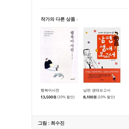
남편은 행운아 - 아내의 모성
당신은 엉엉 운다 - 아내의 울음
아내는 배짱, 남편은 절개 - 아내의 배짱
작가의 다른 상품
또 아내는 배짱, 남편은 절개 - 아내의 배짱 2
없을 때 오히려 있는 사람 - 아내의 부재
못된 아들과 못난 아빠 - 아내의 부재2
장마철에 아내는 입덧한다 - 아내의 비위
애교 없는 여자 - 아내의 애교
뒤끝 없는 여자 - 아내의 뒤끝
말은 그렇게 해도 - 아내의 무정
백만 년만의 만취- 아내의 만취
그 속을 누가 알랴 - 아내의 속
행복어사전
남편 생태보고서
13,500
원
(10% 할인)
8,100
원
(10% 할인)
4, 아내의 세계
아내는 남편의 지구다 - 아내의 중력
달고 깊은 - 아내의 잠
그림 : 최수진
촌스러운 남편과 스타일리스트 아내 - 아내의 쇼핑