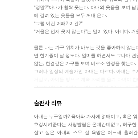
나도 작가라니까 - 아내의 남편 1
“정말?”아내가 활짝 웃는다. 아내의 웃음을 보며 
꼴불견 남편 - 아내의 남편 2
에 걸려 있는 옷들을 모두 꺼내 온다.
같이 있는 것은 가치 있는 것 - 아내의 비서
“그럼 이건 어때? 이건?”
“거울은 먼저 웃지 않는다”는 말이 있다. 아니다. 거울이
에필로그
아내에게 미리 쓰는 유서
물론 나는 가구 위치가 바뀌는 것을 좋아하지 않는
면 현기증이 날 정도다. 멀미를 하면서도 그나마 견딜
부록〉
않는, 한결같은 가구를 보며 비로소 안정을 찾는다.
부부 어! 사전 ? 관계
그러나 일상의 예술가인 아내는 다르다. 아내는 수시
부부어 사전 1
거실로, 아이들 방으로 계속 자리를 옮겨 다녀야 한
부부어 사전2
구르지 않으면 이끼라도 끼는 것처럼, 아내는 가구를 수시
부부어 사전 3
출판사 리뷰
밤이 깊어 부부는 잠자리에 든다. 방의 벽지며 살림
다. 남편의 몸을 받아들이며 아내는 처녀처럼 몸을 
아내는 누구일까? 육아와 가사에 얽매이고, 혹은 
자꾸만 흐른다.
호강시켜준다는 사탕발림은 온데간데없고, 허구한 날 
우는 아내를 보며 입 무거운 남편도 마음이 짠했던지
살고 싶은 아내의 스무 살 욕망은 어느새 흘러
“와 우노? 내가 그래 좋나?”