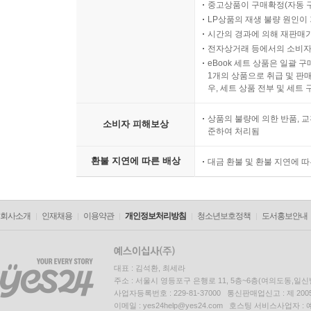
중고상품이 구매확정(자동 
LP상품의 재생 불량 원인이 기
시간의 경과에 의해 재판매가
전자상거래 등에서의 소비자
eBook 세트 상품은 일괄 
1개의 상품으로 취급 및 판매
우, 세트 상품 전부 및 세트
상품의 불량에 의한 반품, 교
소비자 피해보상
준하여 처리됨
환불 지연에 따른 배상
대금 환불 및 환불 지연에 
회사소개
인재채용
이용약관
개인정보처리방침
청소년보호정책
도서홍보안내
대표 : 김석환, 최세라
주소 : 서울시 영등포구 은행로 11, 5층~6층(여의도동,일신
사업자등록번호 : 229-81-37000 통신판매업신고 : 제 200
이메일 : yes24help@yes24.com 호스팅 서비스사업자 :