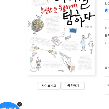
김
정
판
Y
결
구
사이즈비교
공유하기