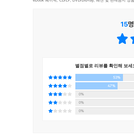
것들에 대한 관찰기다. 저자의 애정 어린 탐사 과정
eBook 페이백, CD/LP, DVD/Blu-ray, 패션 및 판매금
『대한민국 유부남 헌장』,『남편생태보고서』 등으
요즘도 나는 가끔 꿈을 꾼다.
간결하며 유머러스한 글쓰기, 위트 있는 반전, 가끔
꿈 속에서 나는 영화관에 앉아 아내가 나오는 영화를
15
명
성장통을 겪고 있는 아내와 남편에게 서로의 존재를
악몽이다.
낯선, 혹은 낯익은 아내의 인격적 공간 재발견
자신을 여자도, 무엇도 아니라고 생각하는 사람!
--- p.197
저자 김상득은 어쩐지 좀 슬프기도 하고, 어쩐지
별점별로 리뷰를 확인해 보세
잠들어버린 그리운 아내 곁으로 돌아오는. 그리하
53%
있는 한 중년 남성(남편)의 슬픈 자화상이 보이
시각을 통해 묘사되는 이 시대 아내의 모습은 가끔씩
47%
아내에 대한 저자의 시각은 깊고 진지하면서 때론
0%
아내의 존재가 설레고 신선한 낯섦으로 새롭게 재발
0%
저자가 탐한 아내의 모습은 이렇다.
0%
스무 살 영화배우가 되고 싶다는 꿈을 아직도 간직하
남편의 스타일리스트도 아니면서 혼자 쇼핑을 가는
감수성을 가졌다. 화가 나면 어휘 구사 능력이 백 