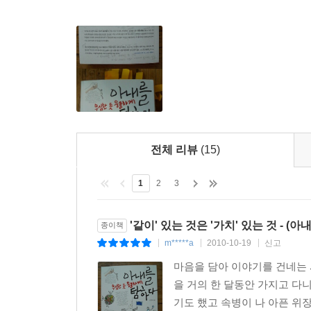
자신을 여자도, 무엇도 아니라고 생각하는 사람이
인사불성이 되어 들어온 남편에게 들어야 하는가를 
남편은 글 끝에서 아내에게 미리 쓰는 유서를 남긴다
돌고 술 많이 마시고 사람 만나는 거 좋아하고 집
행복했고 다음 생에, 또 그 다음 생에도 아뮳와 결
외국인이나 외계인만큼 다르다!
아내들이여, 유쾌한 반전으로 회복하라!
전체 리뷰
(15)
저자는 부부 관계에 대해서도 데보라 태넌이 남녀의
1
2
3
“남자는 자신의 독자성과 지위를 지키기 위해 부부 
남편과 아내는 다른 목적과 의미를 갖고 사용하며,
'같이' 있는 것은 '가치' 있는 것 - 
종이책
친밀하게 유지하는 지속적인 행위로 여긴다는 것.
m*****a
2010-10-19
신고
|
|
|
다투고 헤어지는 이유 중 하나는 바로 같은 말을 사
마음을 담아 이야기를 건네는 
대화에 담긴 속내를 해석해본다.
을 거의 한 달동안 가지고 다
저자의 묘사를 통해 드러나는 아내를 보며, 아내들
기도 했고 속병이 나 아픈 위
결혼생활을“그까이 꺼 뭐 대충” 하며, 유쾌한 반전