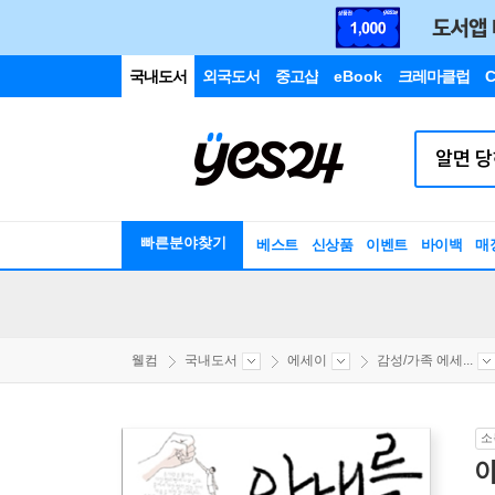
국내도서
외국도서
중고샵
eBook
크레마클럽
C
빠른분야찾기
베스트
신상품
이벤트
바이백
매
웰컴
국내도서
에세이
감성/가족 에세...
소