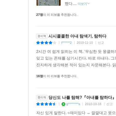
했다....
더보기
아내 - 나랑 얘기 좀 해요.(지금부터 내가 하는 수다
27명
이 이 리뷰를 추천합니다.
남편 - 지금 좀 바빠. (난 항상 바빠. 제발 날 좀 내버
아내 - 그게 나보다 더 중요해? (당신 제정신이야?)
남편 - 말해봐. (말해봐. 결론부터.)
시시콜콜한 아내 탐색기, 탐하다
종이책
아내 - 됐어요. (나 화났어요.)
t******2
2010-11-10
신고
|
|
|
아내 - 당신 내 말 듣고 있는 거야? (당신은 언제나 
남편 - 듣고 있어. (듣고 있어. 귓등으로.)
2시간 여 쉽게 읽히는 이 책. '무심한 듯 뭉클
아내 - 싫으면 싫다고 해. (설마 싫다고는 못하겠지.)
잊고 있는 존재를 상기시킨다. 바로 아내다. 그
남편 - 당신 화났어? (화난 거야 보면 바로 알 수 
진지하게 생각해본 적이 있는지 자문해본다. 읽는
아내 - 건드리지 마. (지금 섹스할 기분 아니야. 
16명
이 이 리뷰를 추천합니다.
남편 - 사랑해. (섹스하고 싶어.)
남편 - 사랑한다니까. (섹스하고 싶어 미치겠다니까.
당신도 나를 탐해?『아내를 탐하다
종이책
g********s
2010-10-16
신고
|
|
|
자신 있게 말한다. ○재미있다 → 깔깔대고 웃으