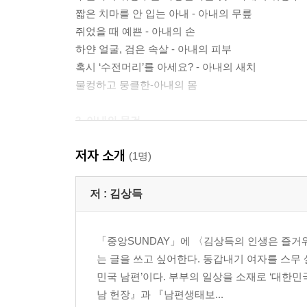
짧은 치마를 안 입는 아내 - 아내의 무릎
쥐었을 때 예쁜 - 아내의 손
하얀 얼굴, 검은 속살 - 아내의 피부
혹시 ‘수전머리’를 아세요? - 아내의 새치
물컹하고 뭉클한-아내의 몸
2, 아내의 물건
독립적인 존재는 아름답다 - 아내의 방
저자 소개
자꾸 발가락이 간지러워 - 아내의 신발
(1명)
빨래 건조대에 걸린 분홍색 팬티 - 아내의 속옷
거울은 먼저 웃어야 한다 - 아내의 거울
저 :
김상득
누굴까? 아내에게 CD를 선물한 사람은 - 아내의 C
인생은 찰나, 믿지 못하겠거든 - 아내의 사진
「중앙SUNDAY」에 〈김상득의 인생은 즐거
아내에게 야한 속옷을 선물하는 이유 - 아내의 물건
는 글을 쓰고 싶어한다. 동갑내기 여자를 스무 
일상의 예술가와 함께 사는 일 - 아내의 그림
민국 남편’이다. 부부의 일상을 소재로 ‘대한
남 헌장』과 『남편생태보...
3, 아내의 속