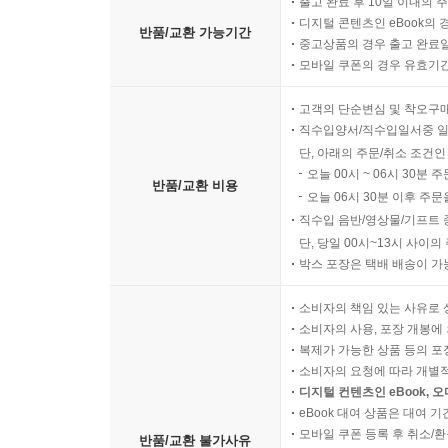
출고 완료 후 10일 이내의 
디지털 콘텐츠인 eBook의 
반품/교환 가능기간
중고상품의 경우 출고 완료일
모바일 쿠폰의 경우 유효기간(
고객의 단순변심 및 착오구
직수입양서/직수입일서중 일
단, 아래의 주문/취소 조건인
오늘 00시 ~ 06시 30분 
반품/교환 비용
오늘 06시 30분 이후 주문
직수입 음반/영상물/기프트 
단, 당일 00시~13시 사이
박스 포장은 택배 배송이 가
소비자의 책임 있는 사유로 
소비자의 사용, 포장 개봉에 
복제가 가능한 상품 등의 포장을 
소비자의 요청에 따라 개별
디지털 컨텐츠인 eBook, 
eBook 대여 상품은 대여 기
모바일 쿠폰 등록 후 취소/환
반품/교환 불가사유