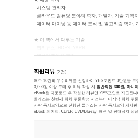
CHAPTER 7 맵리듀스 작동 방법
- 시스템 관리자
7.1 맵리듀스 잡 실행 상세분석
- 클라우드 컴퓨팅 분야의 학자, 개발자, 기술 기획
7.2 실패
- 데이터 마이닝 등 데이터 분석 및 알고리즘 학자,
7.3 셔플과 정렬
7.4 태스크 실행
★ 이 책에서 다루는 기술
- 맵리듀스, HDFS, YARN
CHAPTER 8 맵리듀스 타입과 포맷
- 애플리케이션 개발
8.1 맵리듀스 타입
- 피크, 하이브, 크런치, 스파크
8.2 입력 포맷
회원리뷰
- 분산 데이터베이스 HBase
(2건)
8.3 출력 포맷
- 분산 설정 서비스 주키퍼
매주 10건의 우수리뷰를 선정하여 YES포인트 3만원을 드
3,000원 이상 구매 후 리뷰 작성 시
일반회원 300원, 마니아
- 하둡 클러스터 관리 및 설정
CHAPTER 9 맵리듀스 기능
eBook은 다운로드 후 작성한 리뷰만 YES포인트 지급됩니
- 에이브로로 데이터 직렬화하기
클래스는 첫번째 회차 주문확정 시점부터 마지막 회차 주문
9.1 카운터
- 파케이로 중첩 데이터 처리하기
사락 독서모임으로 진행된 클래스는 사락 독서모임 게시판
9.2 정렬
- 플룸으로 데이터 수집하기
eBook 페이백, CD/LP, DVD/Blu-ray, 패션 및 판매금
9.3 조인
- 스쿱으로 데이터 일괄 전송하기
9.4 사이드 데이터 분배
9.5 맵리듀스 라이브러리 클래스