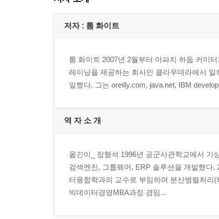
2.5 하둡 스트리밍
저자 : 톰 화이트
CHAPTER 3 하둡 분산 파일시스템
3.1 HDFS 설계
톰 화이트 2007년 2월부터 아파치 하둡 커미
3.2 HDFS 개념
레이닝을 제공하는 회사인 클라우데라에서 일하
3.3 명령행 인터페이스
일했다. 그는 oreilly.com, java.net, IB
3.4 하둡 파일시스템
3.5 자바 인터페이스
3.6 데이터 흐름
역 자 소 개
3.7 distcp로 병렬 복사하기
CHAPTER 4 YARN
옮긴이_ 장형석 1996년 공군사관학교에서 기
4.1 YARN 애플리케이션 수행 해부해보기
검색엔진, 그룹웨어, ERP 솔루션을 개발했다
4.2 YARN과 맵리듀스 1의 차이점
터융합학과의 교수로 부임하여 분산병렬처리(하둡
4.3 YARN 스케줄링
빅데이터경영MBA과정 겸임...
4.4 참고 도서