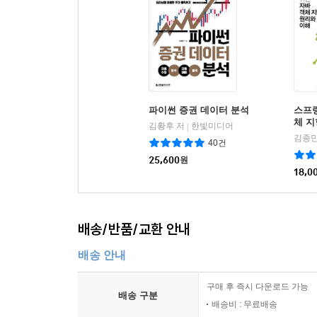
CHAPTER 19 스파크
19.1 스파크 설치
19.2 예제
19.3 탄력적인 분산 데이터셋 RDD
19.4 공유변수
파이썬 증권 데이터 분석
스프링
19.5 스파크 잡 수행 분석
체 지
김황후 저
한빛미디어
|
19.6 익스큐터와 클러스터 매니저
김종민
40건
19.7 참고 도서
25,600
원
18,0
CHAPTER 20 HBase
20.1 HBase 개요
20.2 개념
배송/반품/교환 안내
20.3 설치
배송 안내
20.4 클라이언트
20.5 온라인 쿼리 애플리케이션 구축
구매 후 즉시 다운로드 가능
20.6 HBase와 RDBMS의 비교
배송 구분
배송비 : 무료배송
20.7 활용