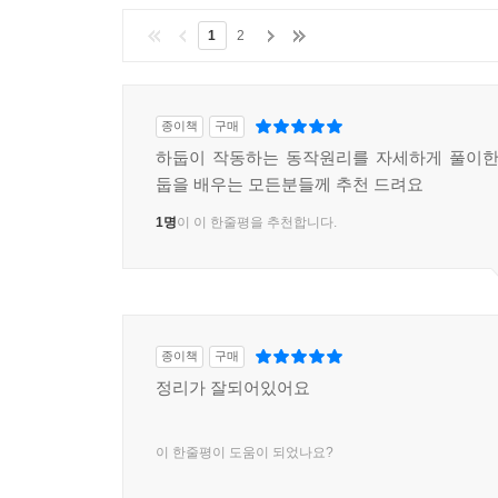
15.5 임포트 자세히 살펴보기
1
2
15.6 불러온 데이터로 작업하기
15.7 대용량 객체 임포트하기
15.8 익스포트 수행하기
종이책
구매
15.9 익스포트 자세히 살펴보기
하둡이 작동하는 동작원리를 자세하게 풀이한
15.10 참고 도서
둡을 배우는 모든분들께 추천 드려요
CHAPTER 16 피그
1명
이 이 한줄평을 추천합니다.
16.1 피그의 설치 및 실행
16.2 예제
16.3 데이터베이스와 비교
16.4 피그 라틴
종이책
구매
16.5 사용자 정의 함수
정리가 잘되어있어요
16.6 데이터 처리 연산자
16.7 피그 실무
16.8 참고 도서
이 한줄평이 도움이 되었나요?