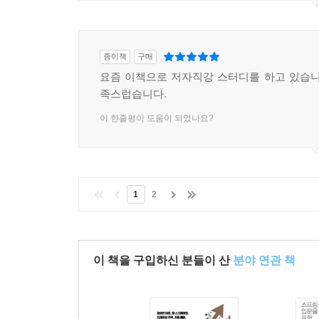
CHAPTER 17 하이브
17.1 하이브 설치하기
17.2 예제
종이책
구매
17.3 하이브 실행하기
요즘 이책으로 저자직강 스터디를 하고 있습니
17.4 전통적인 데이터베이스와의 비교
족스럽습니다.
17.5 HiveQL
17.6 테이블
이 한줄평이 도움이 되었나요?
17.7 데이터 질의하기
17.8 사용자 정의 함수
17.9 참고 도서
1
2
CHAPTER 18 크런치
18.1 예제
18.2 크런치 핵심 API
이 책을 구입하신 분들이 산
분야 연관 책
18.3 파이프라인 실행
18.4 크런치 라이브러리
18.5 참고 도서