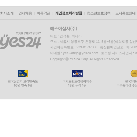
24.4 예제
24.5 유연성
회사소개
인재채용
이용약관
개인정보처리방침
청소년보호정책
도서홍보안내
24.6 쉐어디스에서의 하둡과 캐스케이딩
24.7 요약
대표 : 김석환, 최세라
주소 : 서울시 영등포구 은행로 11, 5층~6층(여의도동,일신
부록 A 아파치 하둡 설치하기
사업자등록번호 : 229-81-37000 통신판매업신고 : 제 200
부록 B 클라우데라 아파치 하둡 배포판
이메일 : yes24help@yes24.com 호스팅 서비스사업자 :
부록 C NCDC 기상 데이터 준비
Copyright ⓒ YES24 Corp. All Rights Reserved.
부록 D 예전과 새로운 자바 맵리듀스 API