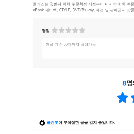
클래스는 첫번째 회차 주문확정 시점부터 마지막 회차 주문
CHAPTER 14 플룸
eBook 페이백, CD/LP, DVD/Blu-ray, 패션 및 판매금
14.1 플룸 설치
14.2 예제
14.3 트랜잭션과 신뢰성
평점
14.4 HDFS 싱크
14.5 분기
한글 기준 50자까지 작성가능
14.6 분배: 에이전트 계층
14.7 싱크 그룹
14.8 애플리케이션과 플룸의 통합
14.9 컴포넌트 목록
8
명
14.10 참고 도서
CHAPTER 15 스쿱
15.1 스쿱 얻기
15.2 스쿱 커넥터
15.3 임포트 예제
클린봇
이 부적절한 글을 감지 중입니다.
15.4 생성된 코드