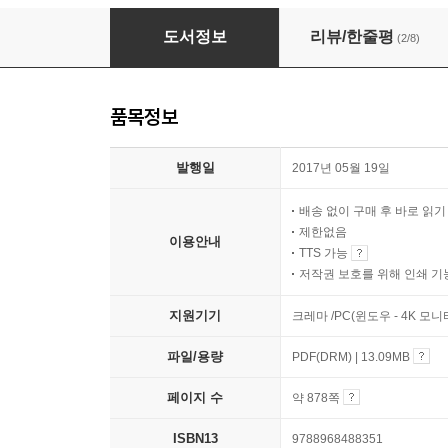
하둡 완벽 가이드 (4판)
도서정보
리뷰/한줄평
(2/8)
품목정보
발행일
2017년 05월 19일
배송 없이 구매 후 바로 읽
제한없음
이용안내
TTS 가능
저작권 보호를 위해 인쇄 기
지원기기
크레마 /PC(윈도우 - 4K 모
파일/용량
PDF(DRM) | 13.09MB
페이지 수
약 878쪽
ISBN13
9788968488351