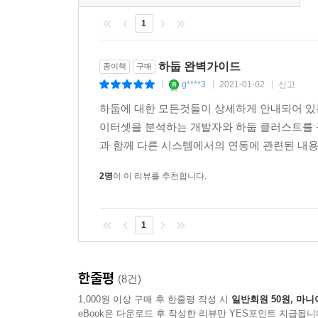
12.1 에이브로 자료형과 스키마
1
12.2 인메모리 직렬화와 역직렬화
12.3 에이브로 데이터파일
하둡 완벽가이드
종이책
구매
12.4 상호운영성
g****3
2021-01-02
신고
|
|
|
12.5 스키마 해석
하둡에 대한 모든것들이 상세하게 안내되어 있는
12.6 정렬 순서
이터셋을 분석하는 개발자와 하둡 클러스트를 
12.7 에이브로 맵리듀스
과 함께 다른 시스템에서의 연동에 관련된 내용들
12.8 에이브로 맵리듀스를 이용하여 정렬하기
12.9 다양한 언어에서 에이브로 사용하기
2명
이 이 리뷰를 추천합니다.
CHAPTER 13 파케이
13.1 데이터 모델
1
13.2 파케이 파일 포맷
13.3 파케이 설정
한줄평
13.4 파케이 파일 쓰기와 읽기
(8건)
13.5 파케이 맵리듀스
1,000원 이상 구매 후 한줄평 작성 시
일반회원 50원, 마니
eBook은 다운로드 후 작성한 리뷰만 YES포인트 지급됩니