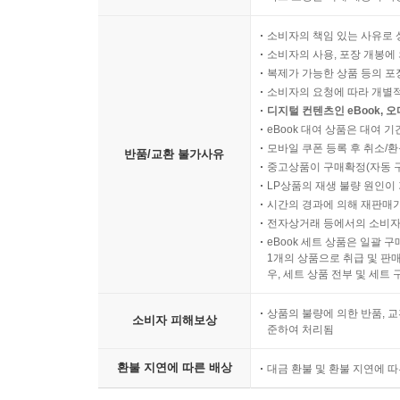
22.5 프레임워크를 뛰어넘는 결합성
22.6 발전 방향
소비자의 책임 있는 사유로 
소비자의 사용, 포장 개봉에 
복제가 가능한 상품 등의 포장을 
CHAPTER 23 생물학의 데이터 과학: 소프트웨어
소비자의 요청에 따라 개별
23.1 DNA 구조
디지털 컨텐츠인 eBook, 
23.2 유전 암호: DNA 글자의 단백질 전환
eBook 대여 상품은 대여 기
모바일 쿠폰 등록 후 취소/환
23.3 DNA를 소스 코드처럼 생각하기
반품/교환 불가사유
중고상품이 구매확정(자동 
23.4 인간 게놈 프로젝트와 표준 게놈
LP상품의 재생 불량 원인이 기
23.5 DNA 시퀀싱과 얼라이닝
시간의 경과에 의해 재판매가
23.6 대규모 게놈 분석 플랫폼 ADAM
전자상거래 등에서의 소비자
eBook 세트 상품은 일괄 
23.7 개인맞춤광고에서 개인맞춤의학까지
1개의 상품으로 취급 및 판매
23.8 참여하기
우, 세트 상품 전부 및 세트
상품의 불량에 의한 반품, 교
CHAPTER 24 캐스케이딩
소비자 피해보상
준하여 처리됨
24.1 필드, 튜플, 파이프
24.2 연산
환불 지연에 따른 배상
대금 환불 및 환불 지연에 
24.3 탭, 스킴, 플로