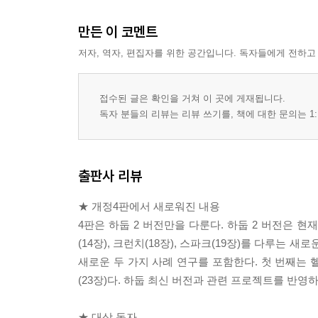
CHAPTER 5 하둡 I/O
만든 이 코멘트
5.1 데이터 무결성
5.2 압축
저자, 역자, 편집자를 위한 공간입니다. 독자들에게 전하고
5.3 직렬화
5.4 파일 기반 데이터 구조
접수된 글은 확인을 거쳐 이 곳에 게재됩니다.
독자 분들의 리뷰는 리뷰 쓰기를, 책에 대한 문의는 1:
★★★ Part 2 맵리듀스 ★★★
CHAPTER 6 맵리듀스 프로그래밍
출판사 리뷰
6.1 환경 설정 API
6.2 개발환경 설정하기
★ 개정4판에서 새로워진 내용
6.3 엠알유닛으로 단위 테스트 작성하기
4판은 하둡 2 버전만을 다룬다. 하둡 2 버전은 현재
6.4 로컬에서 실행하기
(14장), 크런치(18장), 스파크(19장)를 다루는
6.5 클러스터에서 실행하기
새로운 두 가지 사례 연구를 포함한다. 첫 번째는 
6.6 잡 튜닝하기
(23장)다. 하둡 최신 버전과 관련 프로젝트를 반영
6.7 맵리듀스 작업 흐름
★ 대상 독자