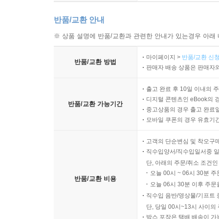
20.8 참고 도서
반품/교환 안내
CHAPTER 21 주키퍼
※ 상품 설명에 반품/교환과 관련한 안내가 있는경우 아래 
21.1 주키퍼 설치와 실행
마이페이지 >
반품/교환 신청
21.2 예제
반품/교환 방법
판매자 배송 상품은 판매자와
21.3 주키퍼 서비스
21.4 주키퍼 애플리케이션 구현
출고 완료 후 10일 이내의 
21.5 주키퍼 실 서비스
디지털 콘텐츠인 eBook의 
반품/교환 가능기간
중고상품의 경우 출고 완료일
21.6 참고 도서
모바일 쿠폰의 경우 유효기간(
★★★ Part 5 사례 연구 ★★★
고객의 단순변심 및 착오구
직수입양서/직수입일서중 일
CHAPTER 22 서너의 구조적 데이터
단, 아래의 주문/취소 조건인
오늘 00시 ~ 06시 30분 
22.1 CPU에서 시맨틱 통합까지
반품/교환 비용
오늘 06시 30분 이후 주문
22.2 아파치 크런치의 도입
직수입 음반/영상물/기프트 
22.3 완전한 설계도의 제작
단, 당일 00시~13시 사이
22.4 헬스케어 데이터 통합
박스 포장은 택배 배송이 가