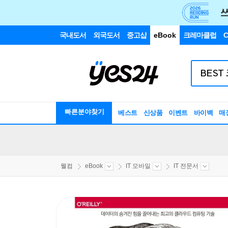
국내도서
외국도서
중고샵
eBook
크레마클럽
C
빠른분야찾기
베스트
신상품
이벤트
바이백
매
웰컴
eBook
IT 모바일
IT 전문서