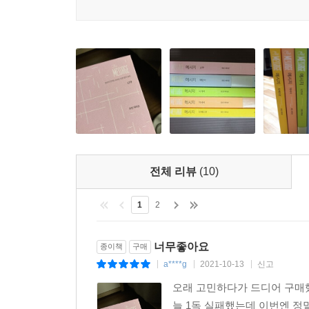
성에 낀 창가, 흐린 불빛 아래 앉아 시린 손을 호호
자를 명징한 언어로 옮기느라 골똘했을 한 사람을 
배어 있다. 그 행간까지도 읽으려 한 번역자들과
메신저’라 했다. 그런 현대인들에게 이 한 권의 책
만날 수 있는 또 하나의 창을 얻은 기분이다.
김기석 목사, 청파교회
우리 교회는 성경을 읽을 때 두 가지 번역본을 사
『메시지』란 성경을 적극적으로 활용해 주시기를 
전체 리뷰
(10)
의미를 깨달을 수 있을 것입니다. 그리고 처음 
것입니다. 말씀을 통해 우리의 심령에 주실 하나님
1
2
정현구 목사, 서울영동교회
저는 『메시지』 성경을 읽으면서, 성경 읽기를 
너무좋아요
종이책
구매
바쁜 오늘날, 『메시지』는 한국교회에 참 귀한 
a****g
2021-10-13
신고
|
|
|
도와주는 일이 목회자의 본질적인 사명이라 확신하
오래 고민하다가 드디어 구매했
우리 일상의 언어로 풀어 주어 성도 스스로 삶 
늘 1독 실패했는데 이번엔 정