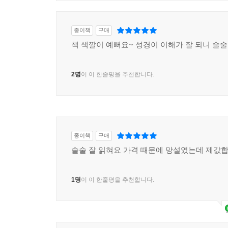
좋은 친구가 되는 『메시지』를 통해 말씀의 살아 
서정인, 국제어린이양육기구 한국컴패션 대표
종이책
구매
책 색깔이 예뻐요~ 성경이 이해가 잘 되니 술
『메시지』는 평소에 늘 곁에 두고 읽고 싶은 성경입
영성을 강조하는데, 우리의 구체적인 삶 가운데
『메시지』를 읽고 잠잠히 묵상하는 가운데, 수천 
2명
이 이 한줄평을 추천합니다.
것입니다.
문애란, G&M 글로벌문화재단 대표
『메시지』는 이 시대의 언어로 성경 속 그 시절
종이책
구매
하나님의 계획하심과 일하심을 생생하게 느끼기를
술술 잘 읽혀요 가격 때문에 망설였는데 제값
뜨겁게 맞이하기를 소망합니다.
김경란, 전 KBS 아나운서
1명
이 이 한줄평을 추천합니다.
유진 피터슨의 『메시지』는 이미 영어권 독자에게
사건에 대한 기사를 읽고 아는 것에 그치지 않고 ‘거룩한
기도하고, 일상의 구체적 삶에서 말씀을 삶으로 살