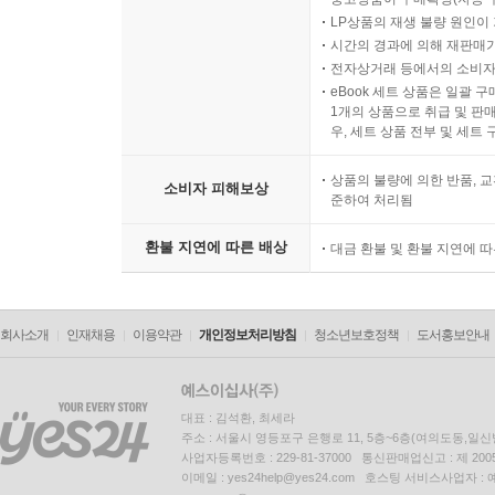
성경을 읽어도 이해가 되지 않아 성경을 덮어 버린
LP상품의 재생 불량 원인이 기
않은 사람이다. 놀랍게도 『메시지』는, 일상적인 
시간의 경과에 의해 재판매가
전자상거래 등에서의 소비자
달라스 윌라드, 『하나님의 모략』 저자
eBook 세트 상품은 일괄 
1개의 상품으로 취급 및 판매
『메시지』는 성경 본래의 목소리를 생생한 언어로 
우, 세트 상품 전부 및 세트
리처드 포스터, 『영적 훈련과 성장』 저자
상품의 불량에 의한 반품, 교
소비자 피해보상
준하여 처리됨
학자적 엄밀성과 생생한 표현이 잘 어우러진 유진
원문의 논리적 흐름과 활력적인 정서, 함축된 의미
환불 지연에 따른 배상
대금 환불 및 환불 지연에 
제임스 I. 패커, 『하나님을 아는 지식』 저자
『메시지』는 오늘날 살아 있는 일상의 언어로 말하
회사소개
인재채용
이용약관
개인정보처리방침
청소년보호정책
도서홍보안내
고든 피, 리젠트 칼리지 신약학 교수
우리는 전 교인과 함께 『메시지』를 읽었고, 지금도
대표 : 김석환, 최세라
주소 : 서울시 영등포구 은행로 11, 5층~6층(여의도동,일신
릭 워렌, 새들백교회 담임목사
사업자등록번호 : 229-81-37000 통신판매업신고 : 제 200
이메일 : yes24help@yes24.com 호스팅 서비스사업자 :