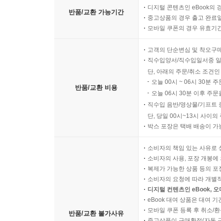
디지털 콘텐츠인 eBook의 
하나님은 인간의 언어를 사용하여 우리의 수준으로
반품/교환 가능기간
중고상품의 경우 출고 완료일
『메시지』는 누구나 이해할 수 있는 일상의 언어로
모바일 쿠폰의 경우 유효기간(
조준모, CCM 아티스트, 한동대학교 국제어문학부
고객의 단순변심 및 착오구
직수입양서/직수입일서중 일
일상을 사는 일과 말씀을 읽고 그 말씀을 일상 속에
단, 아래의 주문/취소 조건인
도움이 되지 않을까 싶습니다.
오늘 00시 ~ 06시 30분 
한웅재, CCM 아티스트
반품/교환 비용
오늘 06시 30분 이후 주문
직수입 음반/영상물/기프트 
『메시지』는 유진 피터슨의 35년간의 목회 경험과 
단, 당일 00시~13시 사이
수 없는 친근함과 정겨움이 넘쳐나는 이 책은, 기
박스 포장은 택배 배송이 가
「국민일보」
소비자의 책임 있는 사유로 
소비자의 사용, 포장 개봉에 
『메시지』는 내가 아는 성경의 최근 번역본 중에 
복제가 가능한 상품 등의 포장을 
온 사람은 이 『메시지』를 통해 예수님의 말씀을 전
소비자의 요청에 따라 개별
빌리 그레이엄
디지털 컨텐츠인 eBook, 
eBook 대여 상품은 대여 기
모바일 쿠폰 등록 후 취소/환
반품/교환 불가사유
『메시지』는 하나님 말씀을 교인들에게 전하려고 했
중고상품이 구매확정(자동 