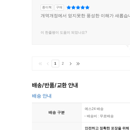
말씀하시고 계신 것을 『메시지』를 통해서 체험하게
종이책
구매
강영안, 고신대학교 이사장, 서강대학교 철학과 명
개역개정에서 얻지못한 풍성한 이해가 새롭습
『메시지』 성경의 뛰어난 가독성은, 하나님의 말
독서를 멈출 정도이다. 그렇지만 성경이 왜 잘 안
이 한줄평이 도움이 되었나요?
찾아온 새로운 버전의 이 성경은 하나님의 말씀이
『메시지』 성경의 생생하고 과감한 현대적 표현
경험하며 놀란다.
이승우, 소설가, 조선대학교 문예창작학과 교수
1
2
『메시지』가 다른 쉬운 번역 성경과 차별되는 독
배송/반품/교환 안내
(narrative)을 멋지게 되살려 낸, 이 시대를
년간의 목회 사역과 그의 문학적 소양이 빚어낸 역
배송 안내
통역자이기 때문이다. 하나님이 말씀하시고, 피터슨
동네 목사님이 준비해 주신 말씀이 우리 안에서 살
예스24 배송
배송 구분
고(故) 안수현, 『그 청년 바보의사』 저자
배송비 : 무료배송
안전하고 정확한 포장을 위해 