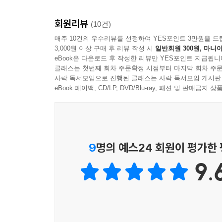
읽히고 인용되고 있습니다.
거리감을 없애고 친밀하게 다가갈 수 있게 함으로 
회원리뷰
읽힐 때 어떤 일이 일어날지 참으로 기대와 함께 흥
(10건)
『메시지』는 당신을 위한 성경입니다.
이규현 목사, 수영로교회
매주 10건의 우수리뷰를 선정하여 YES포인트 3만원을 드
성경을 처음 읽는 사람이나 오랫동안 읽어 왔기에
3,000원 이상 구매 후 리뷰 작성 시
일반회원 300원, 마니아
묵상하고픈 사람들, 말씀을 전하는 설교자나 성경
eBook은 다운로드 후 작성한 리뷰만 YES포인트 지급됩니
문자로 기록된 성경은 하나님의 말씀이다. 거기에
않는 친구들…… 『메시지』는 바로 당신을 위한 
클래스는 첫번째 회차 주문확정 시점부터 마지막 회차 주문
의해서도 완전하게 드러낼 수 없다. 시대의 상
사락 독서모임으로 진행된 클래스는 사락 독서모임 게시판
사람들에게 하나님의 깊은 뜻을 가장 적절하게 
eBook 페이백, CD/LP, DVD/Blu-ray, 패션 및 판매금
메시지로 들려질 수 있는 번역이다. 어느 때보다
확신하는 바이다.
임영수 목사, 모새골 공동체
9
명의 예스24 회원이 평가한
저는 『메시지』의 출판을 정말 오랫동안 기다려 왔
9.
접하게 되었습니다. 그때 『메시지』를 소개받고
왔습니다. 벌써 15년이나 되었네요. 이 책의 출
되고 영감이 떠오를 것입니다.
정주채 목사, 향상교회