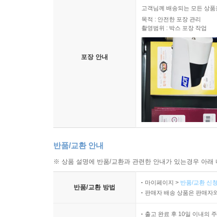
제가 이스라엘에서 10년간 사역하면서 누린 최고
고객님께 배송되는 모든 상품을
익사이팅하게 읽을 수 있게 되었다는 점입니다. 
목적 : 안전한 포장 관리
성경을 더욱 친근하고 입체적으로 이해하도록 돕습니다
촬영범위 : 박스 포장 작업
류모세, 『열린다 성경』 저자
포장 안내
『메시지』는 마치 다리와도 같다. 성경과 사람들 
듣게 해준다.
하덕규, CCM 아티스트
유진 피터슨은 일상과 사람과 영성을 따로 보지 않
살아 있습니다. 예수가 사람이 되어 오신 사랑과 
홍순관, CCM 아티스트
반품/교환 안내
※ 상품 설명에 반품/교환과 관련한 안내가 있는경우 아래 
『메시지』의 출간을 독자의 한 사람으로 기다리고 
덕분에 쉽게 펼쳐 보지 못했던 성경의 구석구석을
마이페이지 >
반품/교환 신청
반품/교환 방법
흥겨움을 줍니다. 고맙습니다. 좋은 책을 만나게 
판매자 배송 상품은 판매자와
조수아, CCM 아티스트
출고 완료 후 10일 이내의 