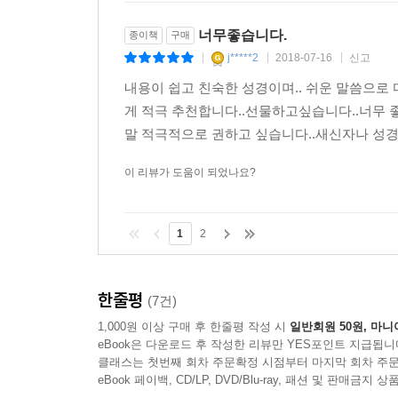
“말씀이 육신이 되어…….” 육신이 된 말씀은 역
너무좋습니다.
종이책
구매
시대에는 일상의 언어, 보통 사람의 말로 생생하게 
j*****2
2018-07-16
신고
|
|
|
개역성경이, 그리고 이제 우리에게는 『메시지』가 
내용이 쉽고 친숙한 성경이며.. 쉬운 말씀으
이윤복, 전 죠이선교회 대표
게 적극 추천합니다..선물하고싶습니다..너무 
말 적극적으로 권하고 싶습니다..새신자나 성경
『메시지』 성경의 출간은 오랫동안 기다려 왔던 
『메시지』를 통해 많은 사람들이 성경의 진수를 
이 리뷰가 도움이 되었나요?
언어로 이해하고 묵상하기에 가장 훌륭한 도구가 될
한철호, 선교한국 파트너스 상임위원장
1
2
기독교는 창조주 하나님께서 친히 속내를 드러내신
평범한 사람이 이해하도록 배려하신 하나님의 커
한줄평
성경의 메시지로부터 일반인을 격리시키는 오류를 범
(7건)
유진 피터슨의 『메시지』가 우리말로 번역된 것을 보
1,000원 이상 구매 후 한줄평 작성 시
일반회원 50원, 마니
말씀이 독자의 삶에 친숙하고 풍성하게 되살아나는 
eBook은 다운로드 후 작성한 리뷰만 YES포인트 지급됩니
클래스는 첫번째 회차 주문확정 시점부터 마지막 회차 주문
정민영, 국제 위클리프 성경번역선교회 부대표
eBook 페이백, CD/LP, DVD/Blu-ray, 패션 및 판매금