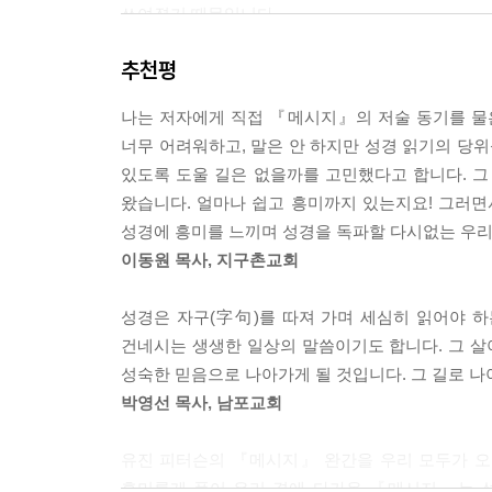
쓰여졌기 때문입니다.
추천평
『메시지』는 성경 원문을 학문적으로 충실히 옮긴
『메시지』는 평생을 원어로 성경을 읽고 공부하고 
나는 저자에게 직접 『메시지』의 저술 동기를 물은
결실입니다. 그는 이미 좋은 번역본이 많이 나와 
너무 어려워하고, 말은 안 하지만 성경 읽기의 당
언어로 의역(paraphrase)했습니다. 10년의 
있도록 도울 길은 없을까를 고민했다고 합니다. 그
신학과 목회적 배경과 역사를 지닌 사역(私譯)이지
왔습니다. 얼마나 쉽고 흥미까지 있는지요! 그러면
성경에 흥미를 느끼며 성경을 독파할 다시없는 우리
『메시지』는 성경 번역의 전통을 따른 성경입니다
이동원 목사, 지구촌교회
위대한 성경 번역가 중 한 명인 16세기의 윌리엄 
언어로 번역해서 누구나 읽을 수 있어야 한다는 번
성경은 자구(字句)를 따져 가며 세심히 읽어야 
사람이 능히 읽을 수 있는 성경으로 복음의 소식을 
건네시는 생생한 일상의 말씀이기도 합니다. 그 살
『메시지』도 따르고 있습니다.
성숙한 믿음으로 나아가게 될 것입니다. 그 길로 나
박영선 목사, 남포교회
『메시지』는 1천만 독자가 선택한 성경입니다.
1993년 신약 출간, 2002년 완역본이 출간된 
유진 피터슨의 『메시지』 완간을 우리 모두가 오
보완해 주는 탁월한 '보조 성경'으로, 본문의 의미
흥미롭게 풀어 우리 곁에 다가온 『메시지』는 성