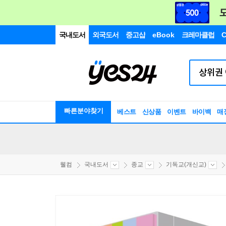
국내도서
외국도서
중고샵
eBook
크레마클럽
C
빠른분야찾기
베스트
신상품
이벤트
바이백
매
웰컴
국내도서
종교
기독교(개신교)