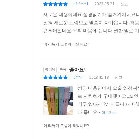
우리를 성경 말씀에 더 가까이 나아가게 만든다. 
h*******1
2023-05-31
신고
|
|
|
것이다.
새로운 내용이네요.성경읽기가 즐거워지네요나
김형국 목사, 나들목교회
전혀 새로운 느낌으로 말씀이 다가옵니다. 처
련되어있네요.무척 마음에 듭니다.편한 말로 기
나는 『메시지』 출간으로, 한반도에 사는 남과 
피터슨은 보통 사람들의 일상 언어로 성경을 번역
이 리뷰가 도움이 되었나요?
성경을 한 번도 읽은 적 없는 사람 모두에게, 하
한반도가 그분의 살아 있는 말씀으로 가득 채워지기
오대원, 예수전도단 설립자
좋아요!
종이책
구매
d***m
2018-11-18
신고
|
|
|
포스트모던 시대에 교회가 유념해야 하는 사실은
성경 내용면에서 술술 읽혀져서
하나님의 말씀인 성경인데, 그간 다양한 번역이 
로 저렴하게 구매했어요..포인
있습니다. 이처럼 한국교회의 매체는 여전히 어렵고
너무 얇아서 앞 뒤 글씨가 비
전한다면 안타까운 일입니다. 유진 피터슨의 『
다 좋네요~
더보기
우리나라의 독자들에게도 전해지게 되어 기쁘게
새로운 매체가 되어, 교회의 문호가 모든 사람에게
이 리뷰가 도움이 되었나요?
김중안, 전 한국기독학생회 IVF 대표