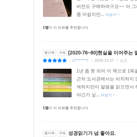
실천적인 ‘일상의 영성’, ‘삶의 영성’입니다. 
버전도 구매하려구요~~ 아 그
씨름하는, 주님의 참된 제자로 세워지기를 소망합니
좀 아쉽지만...
더보기
이찬수 목사, 분당우리교회
1명
이 이 리뷰를 추천합니다.
유진 피터슨의 『메시지』는 묵상 성경이다. 유진
그의 풍요로운 문학적 상상력이 신학적 경직을 훌
(narrative)를 흥미롭고 풍요로운 시적 언어
[2020-76~80]현실을 이어주는
종이책
구매
『메시지』이다.
s********7
2020-12-27
신고
|
|
|
이문식 목사, 광교산울교회
1년 좀 못 되어 이 책으로 1
근처 도서관에서는 비치하지 않
『메시지』는 변함없는 진리의 말씀을, 지금 이 시
색하지만이 말씀을 읽으면서 
번역이 살아 있는 언어로 더욱 빛을 발하는 『메시
야긴가 싶...
더보기
생명력 있는 진리의 귀한 통로가 될 것입니다. 이 
오정현 목사, 사랑의교회
1명
이 이 리뷰를 추천합니다.
성경은 하나님에 대하여 어디서도 얻을 수 없는 살
모든 사람에게 늘 쉽지 않은 책이기도 하다. 유진 
성경읽기가 넘 좋아요.
종이책
구매