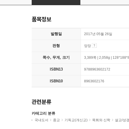
품목정보
발행일
2017년 05월 26일
판형
양장
쪽수, 무게, 크기
3,389쪽 | 2,058g | 128*188
ISBN13
9788963602172
ISBN10
8963602176
관련분류
카테고리 분류
국내도서
종교
기독교(개신교)
목회와 신학
설교/성