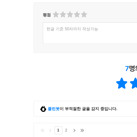
원어의 운율과 숙어적인 의미를 살리면서도 편안하
옮기면서 운율과 어감이 다소 달라졌지만, 성경을 
평점
권영석, 전 학원복음화협의회 상임대표
한글 기준 50자까지 작성가능
개역성경, 솔직히 좀 어려운 게 사실이지만 다들 쓰니
성경 보듯 가끔 참고만 했다. 유진 피터슨의 『메
믿겠으면 지금 당장 로마서 12장 1-2절을 찾아 읽어
서재석, Young2080 대표
7
명
번역(飜譯)은 반역(反逆)이다. 게다가 중역(重譯
일상어로 읽어 내려는 발칙한 음모의 소산이다. 
과감하게 이 작전을 배후에서 조종한 출판사의 
벌써부터 걱정이다. 이런 예사롭지 않은 설레임, 대
양희송, 청어람 ARMC 대표기획자
클린봇
이 부적절한 글을 감지 중입니다.
말씀에 목마른 사람들이 있습니다. 말씀 없이는 
1
2
하나님 말씀 붙들고 일어나는 수많은 어린이와 부모