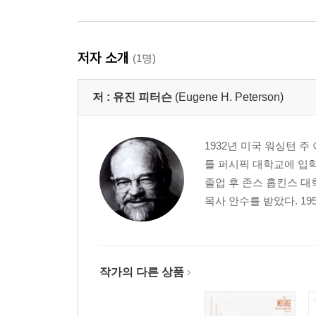
저자 소개
(1명)
저 :
유진 피터슨
(Eugene H. Peterson)
1932년 미국 워싱턴 
틀 퍼시픽 대학교에 입학하
졸업 후 존스 홉킨스 대학
목사 안수를 받았다. 19
작가의 다른 상품