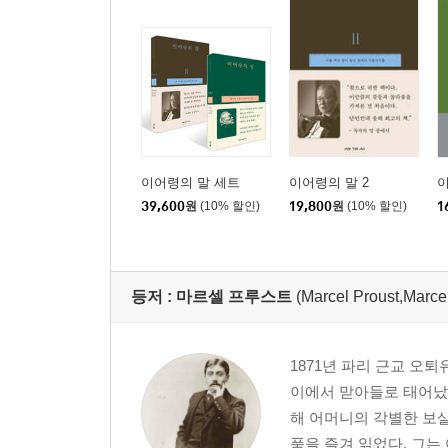
로렌스_사랑 192
4. 문명의 장
베르투스 아폐스_네덜란드 국경 예찬 199
앙드레 말로_그리스 송 204
라빈드라나트 타고르_동양과 서양 212
이어령의 말 세트
이어령의 말 2
이
니코스 카잔차키스_이방의 여인들 216
39,600
원
(10% 할인)
19,800
원
(10% 할인)
1
노천명_향토 유정기 221
보르헤스_만리장성과 책들 225
엘윈 화이트_뉴욕 231
등저 :
마르셀 프루스트
(Marcel Proust,Marce
프리드리히 슈나크_어느 도시의 매혹 238
5. 기행의 장
1871년 파리 근교 오
이에서 맏아들로 태어났다
잉게보르크 바흐만_사람에게 눈이 있는 까닭 245
해 어머니의 각별한 보살
보리스 파스테르나크_밝은 밤과 작은 광장 252
품을 즐겨 읽었다. 그는