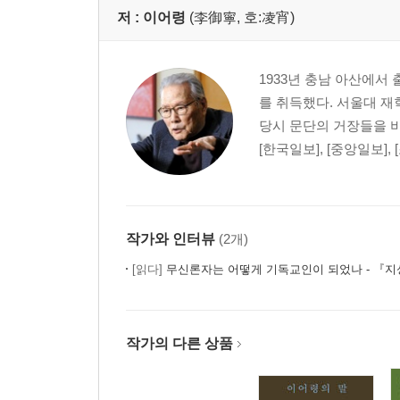
저 :
이어령
(李御寧, 호:凌宵)
르 클레지오_살아 있는 사물들 137
이양하_나무 140
1933년 충남 아산에서
3. 사상의 장
를 취득했다. 서울대 재
당시 문단의 거장들을 비
코를렌코_등불 147
[한국일보], [중앙일보],
보리스 파스테르나크_음악의 신비 149
앙드레 지드_괴로움을 벗어난 뒤 153
알베르 카뮈_편도 나무 157
계용묵_손 162
작가와 인터뷰
(2개)
다카다 다모쓰_이웃 165
[읽다]
무신론자는 어떻게 기독교인이 되었나 - 『지성에
리히텐바움_서가 앞에서 168
이효석_청포도의 사상 175
헬무트 홀트하우스_어느 위대한 사람의 사후 명성 1
작가의 다른 상품
올더스 헉슬리_그리고 나머지는 침묵이다 181
마티야 베코비츠_자유에 대하여 185
마티야 베코비츠_민주주의에 대하여 188