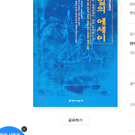
이
첫
정
판
Y
결
구
공유하기