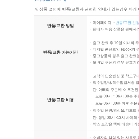
※ 상품 설명에 반품/교환과 관련한 안내가 있는경우 아래 
마이페이지 >
반품/교환 신청
반품/교환 방법
판매자 배송 상품은 판매자와
출고 완료 후 10일 이내의 
디지털 콘텐츠인 eBook의 
반품/교환 가능기간
중고상품의 경우 출고 완료일
모바일 쿠폰의 경우 유효기간(
고객의 단순변심 및 착오구
직수입양서/직수입일서중 일
단, 아래의 주문/취소 조건인
오늘 00시 ~ 06시 30분 
반품/교환 비용
오늘 06시 30분 이후 주문
직수입 음반/영상물/기프트 
단, 당일 00시~13시 사이
박스 포장은 택배 배송이 가
소비자의 책임 있는 사유로 