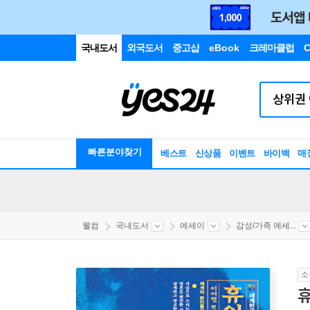
국내도서
외국도서
중고샵
eBook
크레마클럽
C
빠른분야찾기
베스트
신상품
이벤트
바이백
매
웰컴
국내도서
에세이
감성/가족 에세...
소