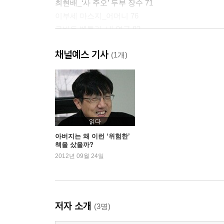
최현배_‘사 주오’ 두부 장수 71
이부세 마스지_어머니 76
로버트 벤틀리_내 얼굴 83
루쉰_연 87
채널예스 기사
(1개)
2. 자연의 장
알라파이_산골 여행 95
마르셀 프루스트_바다 100
이광수_꾀꼬리 소리 103
읽다
고다 아야_가을비 106
아버지는 왜 이런 ‘위험한’
책을 샀을까?
예브게니 노소프_생명의 불꽃 110
2012년 09월 24일
김동인_별 115
알렉산드르 솔제니친_자연이 나에게 가르쳐 준 것 1
카밀로 호세 셀라_도시의 새들 121
이육사_청란몽 126
저자 소개
(3명)
부코프스키_수족관 129
마이타오_꽃에서 바람에서 132