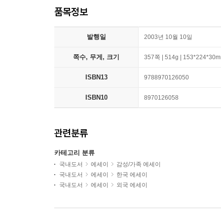
품목정보
발행일
2003년 10월 10일
쪽수, 무게, 크기
357쪽 | 514g | 153*224*30
ISBN13
9788970126050
ISBN10
8970126058
관련분류
카테고리 분류
국내도서
에세이
감성/가족 에세이
국내도서
에세이
한국 에세이
국내도서
에세이
외국 에세이