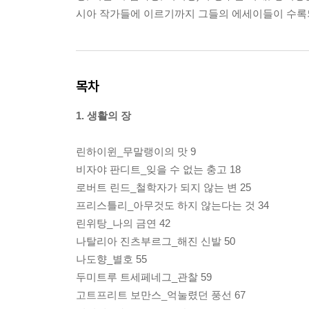
시아 작가들에 이르기까지 그들의 에세이들이 수록
목차
1. 생활의 장
린하이윈_무말랭이의 맛 9
비자야 판디트_잊을 수 없는 충고 18
로버트 린드_철학자가 되지 않는 변 25
프리스틀리_아무것도 하지 않는다는 것 34
린위탕_나의 금연 42
나탈리아 진츠부르그_해진 신발 50
나도향_별호 55
두미트루 트세페네그_관찰 59
고트프리트 보만스_억눌렸던 풍선 67