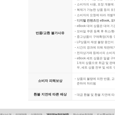
소비자의 사용, 포장 개봉에 
복제가 가능한 상품 등의 포장을 
소비자의 요청에 따라 개별
디지털 컨텐츠인 eBook, 
eBook 대여 상품은 대여 기
모바일 쿠폰 등록 후 취소/환
반품/교환 불가사유
중고상품이 구매확정(자동 
LP상품의 재생 불량 원인이 기
시간의 경과에 의해 재판매가
전자상거래 등에서의 소비자
eBook 세트 상품은 일괄 
1개의 상품으로 취급 및 판매
우, 세트 상품 전부 및 세트
상품의 불량에 의한 반품, 교
소비자 피해보상
준하여 처리됨
환불 지연에 따른 배상
대금 환불 및 환불 지연에 
회사소개
인재채용
이용약관
개인정보처리방침
청소년보호정책
도서홍보안내