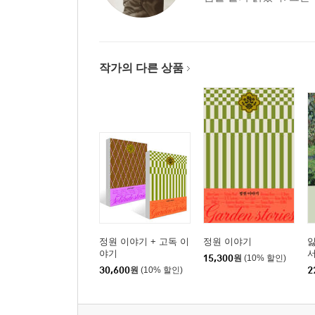
게르하르트 하우프트만_화음이 있는 신들의 나라 2
프로스페르 메리메_나무가 없는 풍경화 264
올더스 헉슬리_이슬람 사막의 오아시스 269
로렌스_홍인종이 가르쳐 준 태양의 말 275
작가의 다른 상품
생텍쥐페리_신기루 저편에 풀밭이 281
알베르 카뮈_바다 앞의 화형대 287
알프레트 되블린_아마존 강의 여인 부락 293
네크라소프_1만 2천 킬로미터를 날아서 299
최인호_우울한 천재들의 도시 324
김화영_짧고 행복한 지중해의 하루 331
앙리 미쇼_아직도 지구는 둥글지 않다 341
이어령_언어로 만든 그림엽서 350
정원 이야기 + 고독 이
정원 이야기
야기
15,300
원
(10% 할인)
30,600
원
(10% 할인)
2