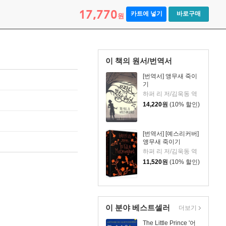
17,770
카트에 넣기
바로구매
원
이 책의 원서/번역서
[번역서] 앵무새 죽이
기
하퍼 리 저/김욱동 역
14,220
원
(10% 할인)
[번역서] [예스리커버]
앵무새 죽이기
하퍼 리 저/김욱동 역
11,520
원
(10% 할인)
이 분야 베스트셀러
더보기
The Little Prince '어