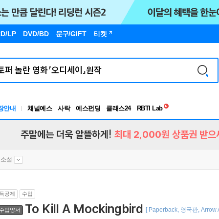
D/LP
DVD/BD
문구
/GIFT
티켓
독서유형검사
장안내
채널예스
사락
예스펀딩
클래스24
RBTI Lab
독서유형검사
주말에는 더욱 알뜰하게!
최대 2,000원 상품권 받으
전소설
득공제
수입
To Kill A Mockingbird
[ Paperback, 영국판, Arrow A
수입양서