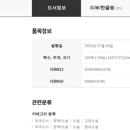
To Kill A Mockingbird
도서정보
리뷰/한줄평
(2/1)
품목정보
발행일
2010년 07월 16일
쪽수, 무게, 크기
320쪽 | 159g | 110*172*22
ISBN13
9780099419785
ISBN10
0099419785
관련분류
카테고리 분류
외국도서
문학/소설
소설
고전소설
외국도서
문학/소설
소설
현대소설