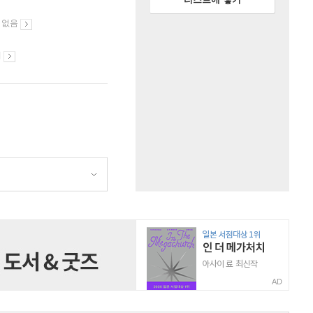
 없음
시
AD