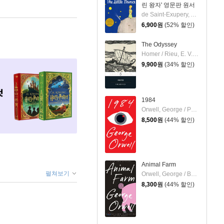
린 왕자' 영문판 원서
de Saint-Exupery, Antoine / de Saint-Exupery, Antoine
6,900
원
(52% 할인)
The Odyssey
Homer / Rieu, E. V. / Rieu, D. C. H.
9,900
원
(34% 할인)
1984
Orwell, George / Perkins-Valdez, Dolen / Newman, Sandra
8,500
원
(44% 할인)
Animal Farm
펼쳐보기
Orwell, George / Baker, Russell / Obreht, Tea
8,300
원
(44% 할인)