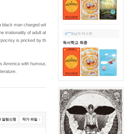
 a black man charged wit
rrationality of adult at
q***p
님의 리스트
pocrisy is pricked by th
독서학교 최종
30s America with humour,
terature.
 알림신청
작가 파일