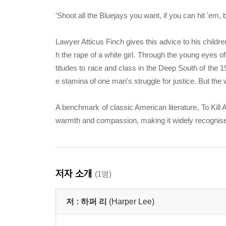
'Shoot all the Bluejays you want, if you can hit 'em, 
Lawyer Atticus Finch gives this advice to his childr
h the rape of a white girl. Through the young eyes o
titudes to race and class in the Deep South of the 
e stamina of one man's struggle for justice. But the w
A benchmark of classic American literature, To Kill
warmth and compassion, making it widely recognised 
저자 소개
(1명)
저 :
하퍼 리
(Harper Lee)