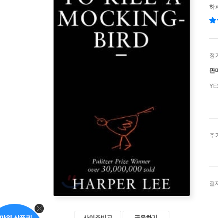
하
정
판
Y
추
결
사이즈비교
공유하기