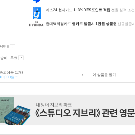
예스24 현대카드
1~3% YES포인트 적립
전월 실적 조건
현대백화점카드
앱카드 발급시 1만원 상품권
신규발급
송안내
송비 : 무료
중고상품 (1개)
이 상품을 팔기
10,000원 ~