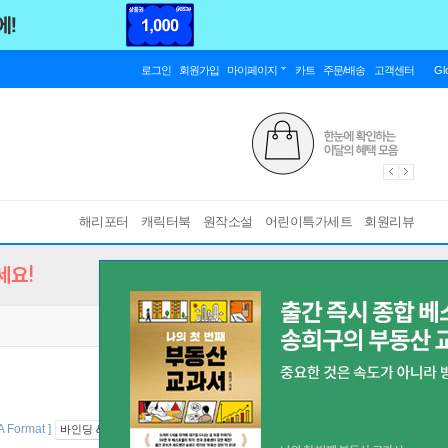
로그인
회원가입
마이페이지
카트
주문/배송
고객센터
Gl
해리포터
캐릭터북
원작소설
어린이특가세트
회원리뷰
세요!
 Format ]
바인딩 & 에디션 안내