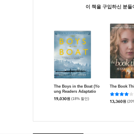
이 책을 구입하신 분
The Boys in the Boat (Yo
The Book Thi
ung Readers Adaptatio
n): The True Story of an
19,030
원
(18% 할인)
American Team's Epic J
13,360
원
(20
ourney to Win Gold at th
e 1936 Olympics