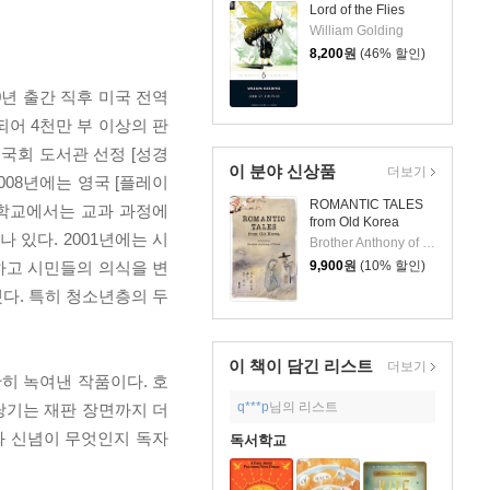
Lord of the Flies
William Golding
8,200
원
(46% 할인)
0년 출간 직후 미국 전역
어 4천만 부 이상의 판
국회 도서관 선정 [성경
이 분야 신상품
더보기
2008년에는 영국 [플레이
ROMANTIC TALES
등학교에서는 교과 과정에
from Old Korea
있다. 2001년에는 시
Brother Anthony of Taize
9,900
원
(10% 할인)
하고 시민들의 의식을 변
했다. 특히 청소년층의 두
이 책이 담긴
리스트
더보기
히 녹여낸 작품이다. 호
q***p
님의 리스트
당기는 재판 장면까지 더
와 신념이 무엇인지 독자
독서학교