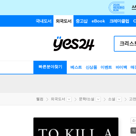
국내도서
외국도서
중고샵
eBook
크레마클럽
C
빠른분야찾기
베스트
신상품
이벤트
바이백
매
웰컴
외국도서
문학/소설
소설
고
소
직