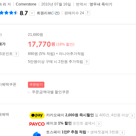
퍼 리
저
Cornerstone
2010년 07월 16일
번역서 :
앵무새 죽이기
8.7
회원리뷰(
3
건)
판매지수 24
가
21,680원
17,770
원
매가
(18% 할인)
ES포인트
890원 (5% 적립) + 마니아추가적립
5만원이상 구매 시 2천원 추가적립
가혜택쿠폰
쿠폰받기
주문금액대별 할인쿠폰
제혜택
카카오페이
2,000원 즉시할인
일 400건, 4만원 이상
페이코
1% 할인
포인트 결제시
토스페이
1만P 추첨 적립
+ 생애첫결제 3천원