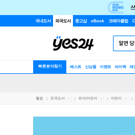
국내도서
외국도서
중고샵
eBook
크레마클럽
C
빠른분야찾기
베스트
신상품
이벤트
바이백
매
웰컴
외국도서
유아/어린이
어린이