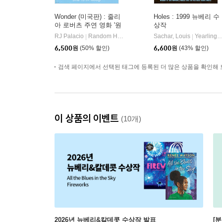
Wonder (미국판) : 줄리
Holes : 1999 뉴베리 수
아 로버츠 주연 영화 '원
상작
더' 원작 소설
RJ Palacio
Random House
Sachar, Louis
Yearling Books
|
|
6,500
원
(50% 할인)
6,600
원
(43% 할인)
검색 페이지에서 선택된 태그에 등록된 더 많은 상품을 확인해 
이 상품의 이벤트
(10개)
2026년 뉴베리&칼데콧 수상작 발표
[