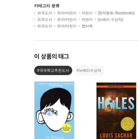
카테고리 분류
외국도서
유아/어린이
어린이
[창작동화 Storybooks]
외국도서
유아/어린이
어린이
[뉴베리 수상작]
외국도서
유아/어린이
챕터북
이 상품의 태그
#국제학교추천도서
#뉴베리수상작