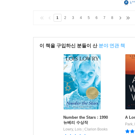
k**
1
2
3
4
5
6
7
8
이 책을 구입하신 분들이 산
분야 연관 책
Number the Stars : 1990
A Lo
뉴베리 수상작
Park,
Lowry, Lois
Clarion Books
|