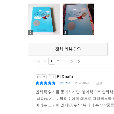
2
2
전체 리뷰
(19)
1
2
3
El Deafo
종이책
구매
b*****e
2020-06-11
신고
|
|
|
만화책 읽기를 좋아하지만, 영어책으로 만화책
'El Deafo'는 뉴베리수상작 최초로 그래픽
이라는 느낌이 있지만, 워낙 뉴베리 수상작품들