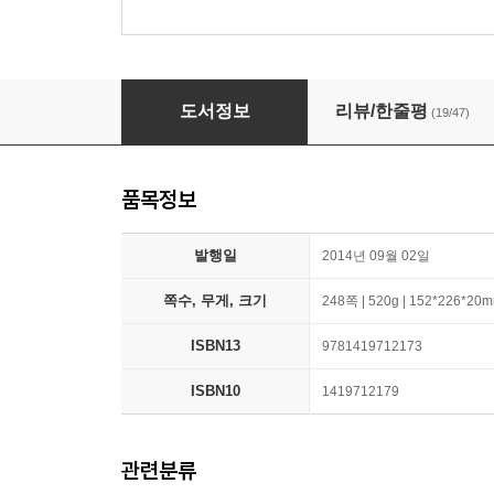
El Deafo : 2015 뉴베리 아너
도서정보
리뷰/한줄평
(19/47)
품목정보
발행일
2014년 09월 02일
쪽수, 무게, 크기
248쪽 | 520g | 152*226*20
ISBN13
9781419712173
ISBN10
1419712179
관련분류