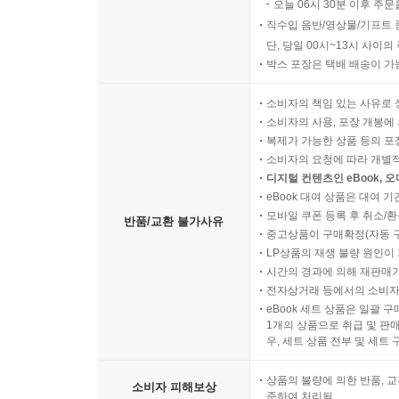
오늘 06시 30분 이후 주문
직수입 음반/영상물/기프트 
단, 당일 00시~13시 사이
박스 포장은 택배 배송이 가
소비자의 책임 있는 사유로 
소비자의 사용, 포장 개봉에 
복제가 가능한 상품 등의 포장을 
소비자의 요청에 따라 개별
디지털 컨텐츠인 eBook, 
eBook 대여 상품은 대여 기
모바일 쿠폰 등록 후 취소/환
반품/교환 불가사유
중고상품이 구매확정(자동 
LP상품의 재생 불량 원인이 기
시간의 경과에 의해 재판매가
전자상거래 등에서의 소비자
eBook 세트 상품은 일괄 
1개의 상품으로 취급 및 판매
우, 세트 상품 전부 및 세트
상품의 불량에 의한 반품, 교
소비자 피해보상
준하여 처리됨