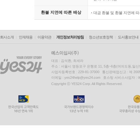
환불 지연에 따른 배상
대금 환불 및 환불 지연에 
회사소개
인재채용
이용약관
개인정보처리방침
청소년보호정책
도서홍보안내
대표 : 김석환, 최세라
주소 : 서울시 영등포구 은행로 11, 5층~6층(여의도동,일신
사업자등록번호 : 229-81-37000 통신판매업신고 : 제 200
이메일 : yes24help@yes24.com 호스팅 서비스사업자 :
Copyright ⓒ YES24 Corp. All Rights Reserved.