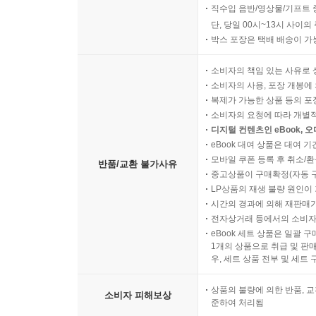
직수입 음반/영상물/기프트 
단, 당일 00시~13시 사이
박스 포장은 택배 배송이 가
소비자의 책임 있는 사유로 
소비자의 사용, 포장 개봉에 
복제가 가능한 상품 등의 포장을 
소비자의 요청에 따라 개별
디지털 컨텐츠인 eBook, 
eBook 대여 상품은 대여 기
모바일 쿠폰 등록 후 취소/환
반품/교환 불가사유
중고상품이 구매확정(자동 
LP상품의 재생 불량 원인이 기
시간의 경과에 의해 재판매가
전자상거래 등에서의 소비자
eBook 세트 상품은 일괄 
1개의 상품으로 취급 및 판매
우, 세트 상품 전부 및 세트
상품의 불량에 의한 반품, 교
소비자 피해보상
준하여 처리됨