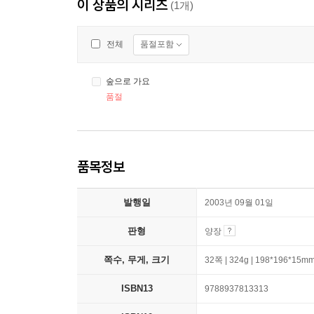
이 상품의 시리즈
(1개)
품절포함
전체
숲으로 가요
품절
품목정보
발행일
2003년 09월 01일
판형
양장
쪽수, 무게, 크기
32쪽 | 324g | 198*196*15m
ISBN13
9788937813313