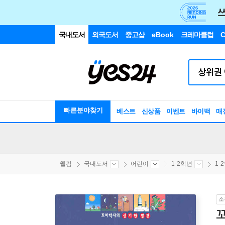
국내도서
외국도서
중고샵
eBook
크레마클럽
C
빠른분야찾기
베스트
신상품
이벤트
바이백
매
웰컴
국내도서
어린이
1-2학년
1-
소