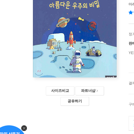
마
정
판
Y
결
사이즈비교
파트너샵
공유하기
구