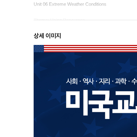
Unit 06 Extreme Weather Conditions
Theme: Using Resources
Unit 07 Goods and Resources
상세 이미지
Unit 08 Goods and Services
Vocabulary Review 2
Theme: The Government
Unit 09 American State and Local Governments
Unit 10 The Three Branches of Government
Theme: Laws and Rules
Unit 11 Laws and Rules
Unit 12 The Jury System
Vocabulary Review 3
Wrap-Up Test 1