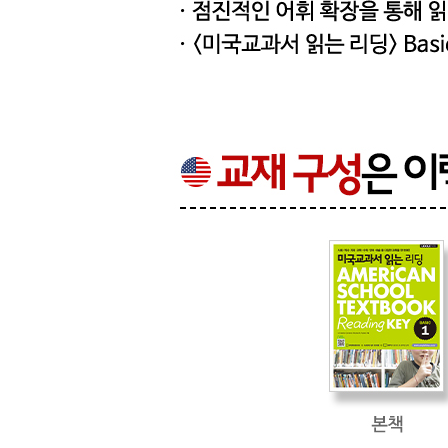
Theme: Myths from Ancient Greece
Unit 29 Gods and Goddesses in Greek Myths
Unit 30 Titans, Heroes, and Monsters in Greek Myt
Theme: Myths from Ancient Rome
Unit 31 Same Gods, Different Names
Unit 32 Cupid and Psyche
Vocabulary Review 8
Theme: Visual Arts
Unit 33 Architecture and Architects
Unit 34 Sculptures and Sculptors
Theme: A World of Music
Unit 35 Elements of Music
Unit 36 What’s Your Vocal Range?