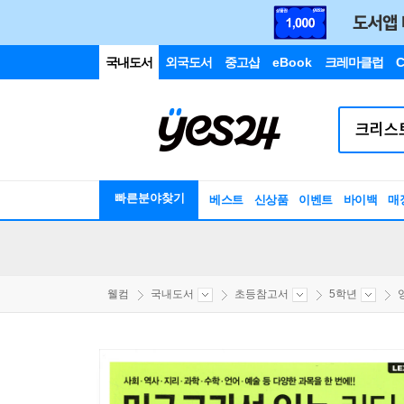
국내도서
외국도서
중고샵
eBook
크레마클럽
C
빠른분야찾기
베스트
신상품
이벤트
바이백
매
웰컴
국내도서
초등참고서
5학년