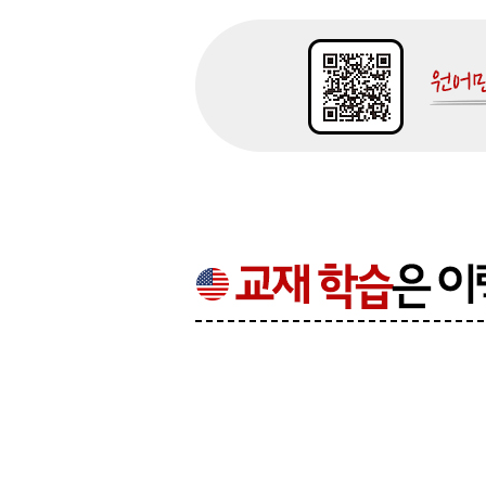
Vocabulary Review 9
Wrap-Up Test 3
Answers and Translations
Word List
Workbook for Daily Review