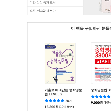
기간 한정 특가 도서
오직, 예스24에서만
이 책을 구입하신 분
기출로 때려잡는 중학영문
중학영문법 3
법 LEVEL 2
28건
9,000
원
(10%
12,600
원
(10% 할인)