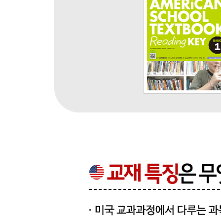
Theme: The Weather and the Water Cycle
Unit 21 The Weather
Unit 22 The Water Cycle
Theme: Earth’s Resources
Unit 23 Rocks, Minerals, and Soil
Unit 24 Fossils and Fossil Fuels
Vocabulary Review 6
Wrap-Up Test 2
Theme: Geometry
Unit 25 Points, Lines, and Line Segments
Unit 26 Polygons
Theme: Measurement
Unit 27 The U.S. Customary System and the Metri
Unit 28 Measurement Word Problems
Vocabulary Review 7