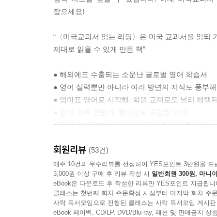
잡으세요!
“〈미국교과서 읽는 리딩〉은 미국 교과서를 읽되 
제대로 읽을 수 있게 만든 책”
● 해외에도 수출되는 소문난 글로벌 영어 학습서
● 영어 실력뿐만 아니라 여러 방면의 지식도 풍부
● 엄마표 영어로 시작해, 학원 교재로도 널리 채택
● 영어 교육 전문가, 원어민도 극찬한 교재
● 결과로 보답하는 키출판사표 명품 영어 학습서
회원리뷰
(53건)
매주 10건의 우수리뷰를 선정하여 YES포인트 3만원을 드
3,000원 이상 구매 후 리뷰 작성 시
일반회원 300원, 마니아
eBook은 다운로드 후 작성한 리뷰만 YES포인트 지급됩니
클래스는 첫번째 회차 주문확정 시점부터 마지막 회차 주문
사락 독서모임으로 진행된 클래스는 사락 독서모임 게시판
eBook 페이백, CD/LP, DVD/Blu-ray, 패션 및 판매금