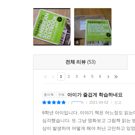
8
전체 리뷰
(53)
1
2
3
4
5
6
아이가 즐겁게 학습하네요
종이책
구매
j******n
2021-04-02
신고
|
|
|
6학년 아이입니다. 이야기 책은 어느정도 읽는
심각했습니다. 또 그냥 영화보고 그림책 읽는 
상이 발생하여 어떻게 해야 하난 고민하고 있었습