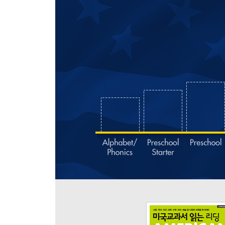
Theme: A World of Plants
Unit 13 Kinds of Plants
Unit 14 How Do Plants Make Food?
Theme: A World of Animals
Unit 15 Classifications of Animals
Unit 16 What Do Animals Need to Live and Grow?
Vocabulary Review 4
Theme: Food Chains
Unit 17 What Makes up a Food Chain?
Unit 18 Herbivores, Carnivores, and Omnivores
Theme: Ecosystems
Unit 19 What Are Ecosystems?
Unit 20 Dinosaurs: Extinct but still Popular
Vocabulary Review 5