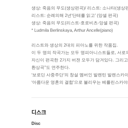
생상: 죽음의 무도(생상편곡)/ 리스트: 소나타(생상
리스트: 순례의해 2년‘단테를 읽고’ (앙셀 편곡)
생상: 죽음의 무도(리스트-호로비츠-앙셀 편곡)
* Ludmila Berlinskaya, Arthur Ancelle(piano)
리스트와 생상의 2대의 피아노를 위한 작품집.
이 두 명의 작곡가는 모두 명피아니스트들로, 서로의
자신이 편곡한 2가지 버젼 모두가 담겨있다. 그리고 
환상곡’’도 연주한다.
‘보로딘 사중주단’의 창설 멤버인 발렌틴 발렌스카야
‘아름다운 영혼의 결합’으로 불리우는 베를린스카야
디스크
Disc