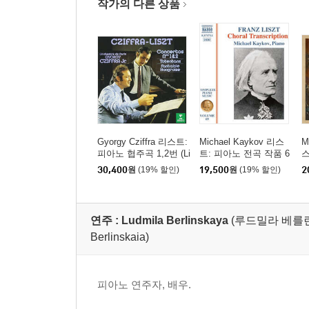
작가의 다른 상품
Gyorgy Cziffra 리스트:
Michael Kaykov 리스
M
피아노 협주곡 1,2번 (Li
트: 피아노 전곡 작품 6
스
szt: Piano Concertos N
9집 (Liszt: Complete Pi
30,400
원
(19% 할인)
19,500
원
(19% 할인)
2
os.1 & 2) [UHQCD]
ano Music Vol. 69)
곡
e
연주 :
Ludmila Berlinskaya
(루드밀라 베를린스카야
Berlinskaia)
피아노 연주자, 배우.