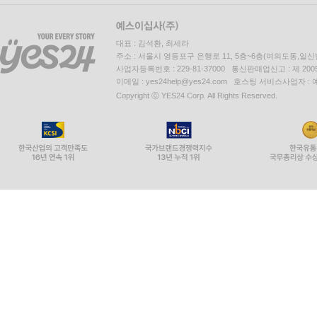
대표 : 김석환, 최세라
주소 : 서울시 영등포구 은행로 11, 5층~6층(여의도동,일신
사업자등록번호 : 229-81-37000 통신판매업신고 : 제 200
이메일 : yes24help@yes24.com 호스팅 서비스사업자 :
Copyright ⓒ YES24 Corp. All Rights Reserved.