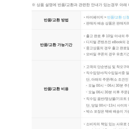
※ 상품 설명에 반품/교환과 관련한 안내가 있는경우 아래 
마이페이지 >
반품/교환 신청
반품/교환 방법
판매자 배송 상품은 판매자와
출고 완료 후 10일 이내의 
디지털 콘텐츠인 eBook의 
반품/교환 가능기간
중고상품의 경우 출고 완료일
모바일 쿠폰의 경우 유효기간(
고객의 단순변심 및 착오구
직수입양서/직수입일서중 일
단, 아래의 주문/취소 조건인
오늘 00시 ~ 06시 30분 
반품/교환 비용
오늘 06시 30분 이후 주문
직수입 음반/영상물/기프트 
단, 당일 00시~13시 사이
박스 포장은 택배 배송이 가
소비자의 책임 있는 사유로 