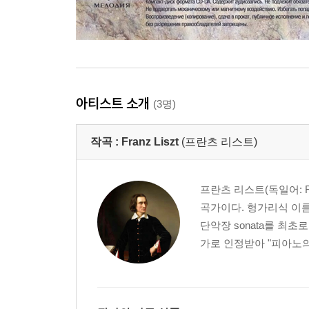
아티스트 소개
(3명)
작곡 :
Franz Liszt
(프란츠 리스트)
프란츠 리스트(독일어: Fra
곡가이다. 헝가리식 이름은 
단악장 sonata를 최
가로 인정받아 "피아노의