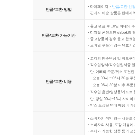
마이페이지 >
반품/교환 신청
반품/교환 방법
판매자 배송 상품은 판매자와
출고 완료 후 10일 이내의 
디지털 콘텐츠인 eBook의 
반품/교환 가능기간
중고상품의 경우 출고 완료일
모바일 쿠폰의 경우 유효기간(
고객의 단순변심 및 착오구
직수입양서/직수입일서중 일
단, 아래의 주문/취소 조건인
오늘 00시 ~ 06시 30분 
반품/교환 비용
오늘 06시 30분 이후 주문
직수입 음반/영상물/기프트 
단, 당일 00시~13시 사이
박스 포장은 택배 배송이 가
소비자의 책임 있는 사유로 
소비자의 사용, 포장 개봉에 
복제가 가능한 상품 등의 포장을 