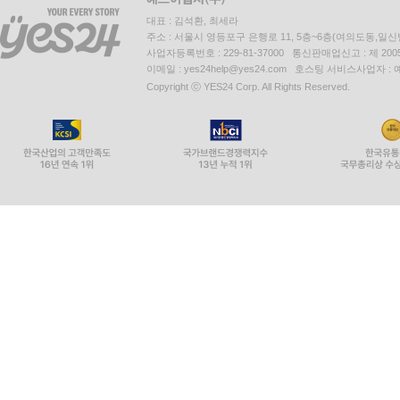
대표 : 김석환, 최세라
주소 : 서울시 영등포구 은행로 11, 5층~6층(여의도동,일신
사업자등록번호 : 229-81-37000 통신판매업신고 : 제 200
이메일 : yes24help@yes24.com 호스팅 서비스사업자 :
Copyright ⓒ YES24 Corp. All Rights Reserved.