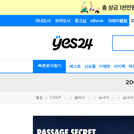
국내도서
외국도서
중고샵
eBook
크레마클럽
C
빠른분야찾기
베스트
신상품
이벤트
바이백
매
20
웰컴
CD/LP
클래식
실내악
실내악 