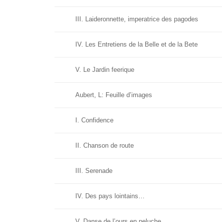
III. Laideronnette, imperatrice des pagodes
IV. Les Entretiens de la Belle et de la Bete
V. Le Jardin feerique
Aubert, L: Feuille d’images
I. Confidence
II. Chanson de route
III. Serenade
IV. Des pays lointains…
V. Danse de l’ours en peluche