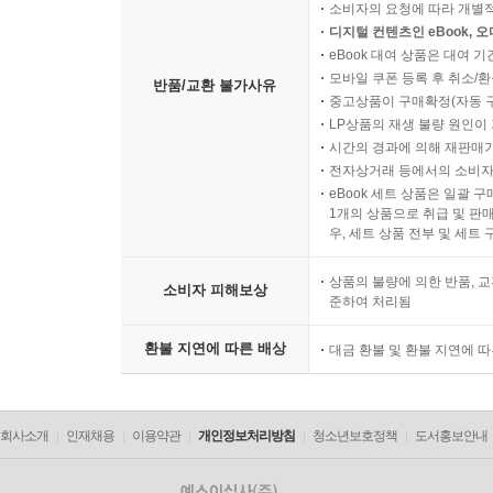
소비자의 요청에 따라 개별
디지털 컨텐츠인 eBook, 
eBook 대여 상품은 대여 기
모바일 쿠폰 등록 후 취소/환
반품/교환 불가사유
중고상품이 구매확정(자동 
LP상품의 재생 불량 원인이 기
시간의 경과에 의해 재판매가
전자상거래 등에서의 소비자
eBook 세트 상품은 일괄 
1개의 상품으로 취급 및 판매
우, 세트 상품 전부 및 세트
상품의 불량에 의한 반품, 교
소비자 피해보상
준하여 처리됨
환불 지연에 따른 배상
대금 환불 및 환불 지연에 
회사소개
인재채용
이용약관
개인정보처리방침
청소년보호정책
도서홍보안내