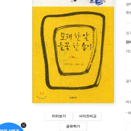
성
첫
정
판
Y
결
배
배
미리보기
사이즈비교
공유하기