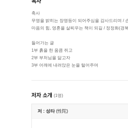
목차
축사
무명을 밝히는 장명등이 되어주심을 감사드리며 / 
마음의 힘, 영혼을 살찌우는 책이 되길 / 정정화(경
들어가는 글
1부 흙을 한 움큼 쥐고
2부 부처님을 닮고자
3부 어깨에 내려앉은 눈을 털어주며
저자 소개
(1명)
저 :
성타
(性陀)