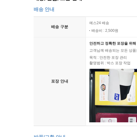
세상을 바라보는 따뜻하고 날카로운 時論
배송 안내
마지막으로 3부 ‘어깨에 내려앉은 눈을 털어주며
예스24 배송
배송 구분
날카로운 통찰력을 발견할 수 있다. 전 지구적인
배송비 : 2,500원
구도만을 위해 안주하지 않았던 스님의 실천적 삶과
안전하고 정확한 포장을 위해 
고객님께 배송되는 모든 상품을
“자연은 생명의 근원입니다. 인간이 돌아갈 궁극
목적 : 안전한 포장 관리
않습니다. 존재만으로 가치가 부여되기 때문입니다
촬영범위 : 박스 포장 작업
불리는 것, 그것이 자연입니다. 차별도 순차도 없이
알, 들꽃 한 송이' 중에서
포장 안내
행간 사이사이 숨겨진 스님의 깊고 심오한 뜻을 헤아
있다.
불기 2554년 석가탄신일을 맞아, 우리의 마음 한
땅에 오신 의미를 다시금 되새겨보는 건 어떨까?