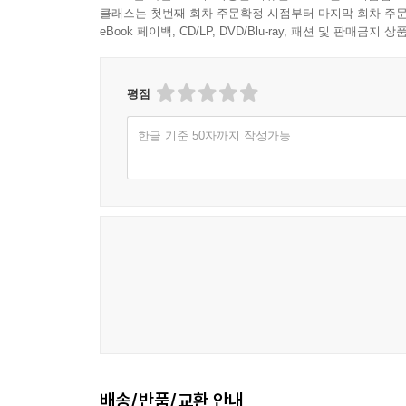
클래스는 첫번째 회차 주문확정 시점부터 마지막 회차 주문
진정한 불자의 삶, 불교의 참모습 보여주는 실천적
eBook 페이백, CD/LP, DVD/Blu-ray, 패션 및 판매금
2부 ‘부처님을 닮고자’에서는 진정한 불자의 삶, 
보시란 무엇인가’ ‘부처의 본래 모습은 어떠한가’ ‘
평점
함께 나눈다.
한글 기준 50자까지 작성가능
“극락은 지금 바로 이 자리에서 누리는 최고의 
대신에 내 발원의 힘과 원력이 지금 이 자리에서
만들 수 있습니다. 그것은 후에 오는 것도 아니고, 
극락' 중에서
한편으로, 다원화된 현대사회에서 타 종교에 대한
중생의 고통을 이해하고 이웃을 부처로 대할 때 비로
“미소는 긍정입니다. 수용입니다. 용서이며 관심입
끌지 마세요. 먼저 내미는 사람이 부처님입니다. 먼
배송/반품/교환 안내