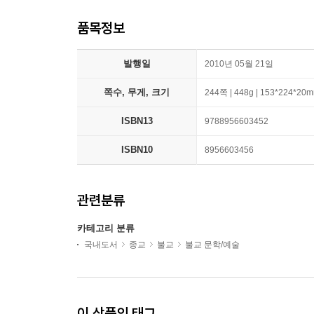
품목정보
발행일
2010년 05월 21일
쪽수, 무게, 크기
244쪽 | 448g | 153*224*20
ISBN13
9788956603452
ISBN10
8956603456
관련분류
카테고리 분류
국내도서
종교
불교
불교 문학/예술
이 상품의 태그