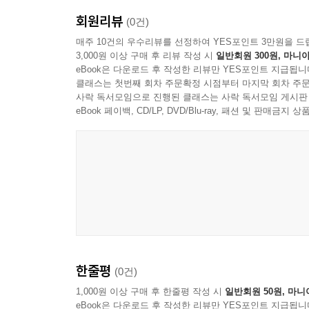
한 글들을 묶었다. 독백의 시대에 열린 마음과 수행
회원리뷰
마음, 미움과 번뇌에서 벗어나 이웃과 공동체를 위해
(0건)
특히 스님은 『상응부경전(相應部經典)』에 나오는 
매주 10건의 우수리뷰를 선정하여 YES포인트 3만원을 드
3,000원 이상 구매 후 리뷰 작성 시
일반회원 300원, 마니아
eBook은 다운로드 후 작성한 리뷰만 YES포인트 지급됩니
“우리가 어찌할 수 없는 것이 있습니다. 피할 수도
클래스는 첫번째 회차 주문확정 시점부터 마지막 회차 주문
과정입니다. … 어떤 일로 인해 육체적으로 힘듦을
사락 독서모임으로 진행된 클래스는 사락 독서모임 게시판
화살은 세상 만물이 모두 겪는 원칙이기에 어찌할 수
eBook 페이백, CD/LP, DVD/Blu-ray, 패션 및 판매금
고통과 상처를 입습니다.”
- '두 번째 화살' 중에서
부처님 말씀에 따르면 잘 배운 제자는 두 번째 화살을
연이어 자신과 남을 향해 쏘아댄다고 한다. 결국 
고통과 짐을 지게 된다는 것이다. 그러므로 살아가
화살임을 깨달아야 한다고 강조한다.
한줄평
(0건)
“불국토(佛國土)는 중생과 부처의 경계가 사라진 
중생도 부처도 없습니다.”
1,000원 이상 구매 후 한줄평 작성 시
일반회원 50원, 마니
eBook은 다운로드 후 작성한 리뷰만 YES포인트 지급됩니