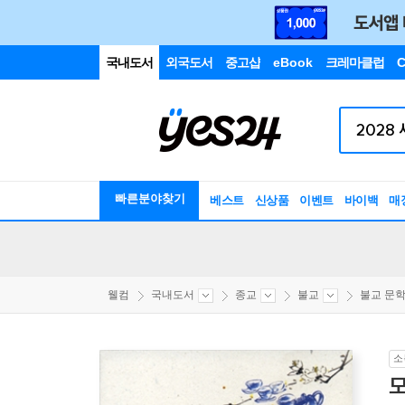
국내도서
외국도서
중고샵
eBook
크레마클럽
C
빠른분야찾기
베스트
신상품
이벤트
바이백
매
웰컴
국내도서
종교
불교
불교 문학
소
모