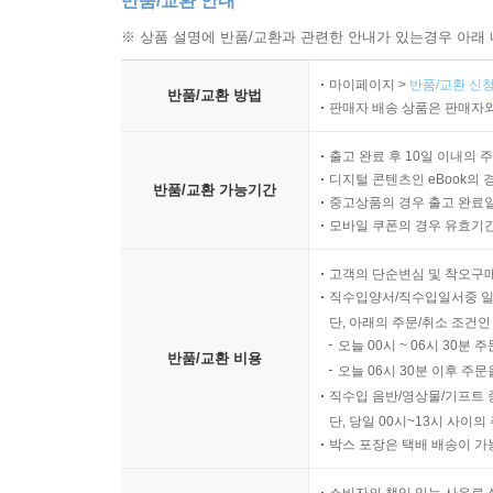
반품/교환 안내
※ 상품 설명에 반품/교환과 관련한 안내가 있는경우 아래 
마이페이지 >
반품/교환 신청
반품/교환 방법
판매자 배송 상품은 판매자와
출고 완료 후 10일 이내의 
디지털 콘텐츠인 eBook의 
반품/교환 가능기간
중고상품의 경우 출고 완료일
모바일 쿠폰의 경우 유효기간(
고객의 단순변심 및 착오구
직수입양서/직수입일서중 일
단, 아래의 주문/취소 조건인
오늘 00시 ~ 06시 30분 
반품/교환 비용
오늘 06시 30분 이후 주문
직수입 음반/영상물/기프트 
단, 당일 00시~13시 사이
박스 포장은 택배 배송이 가