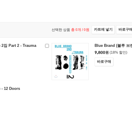
카트에 넣기
바로구
선택한 상품
총
0
개 /
0
원
2집 Part 2 - Trauma
Blue Brand (블루 브랜
9,800
원
(18% 할인)
바로구매
- 12 Doors