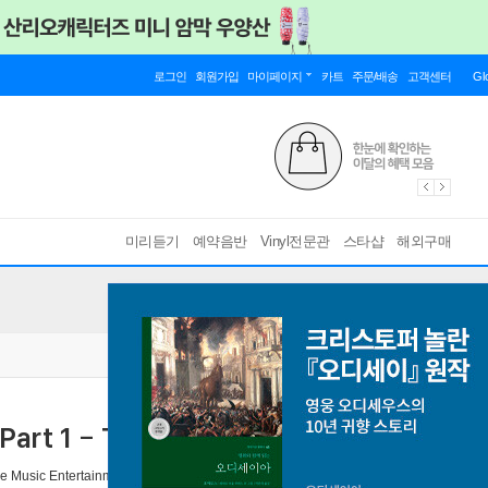
로그인
회원가입
마이페이지
카트
주문/배송
고객센터
Gl
미리듣기
예약음반
Vinyl전문관
스타샵
해외구매
art 1 - Trauma
e Music Entertainment
2010년 05월 12일