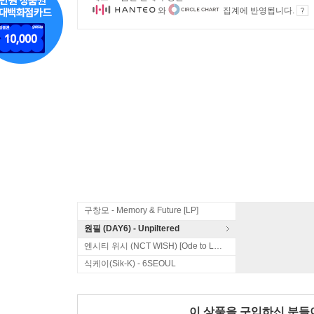
와
집계에 반영됩니다.
구창모 - Memory & Future [LP]
원필 (DAY6) - Unpiltered
엔시티 위시 (NCT WISH) [Ode to Love]
식케이(Sik-K) - 6SEOUL
이 상품을 구입하신 분