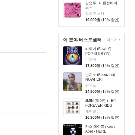
김승주 - 미완성바이
러스
김승주 노래
19,000
원
(19% 할인)
이 분야 베스트셀러
더보기
비와이 (BewhY) -
POP IS CRYIN'
비와이
17,800
원
(19% 할인)
빈지노 (Beenzino) -
NOWITZKI
빈지노
14,900
원
(19% 할인)
JMIN (제이민) - EP :
FOREVER KIDS
제이민
16,300
원
(19% 할인)
키스 에이프 (Keith
Ape) - HERE