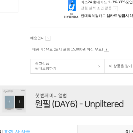
예스24 현대카드
1~3% YES포
전월 실적 조건 없음
현대백화점카드
앱카드 발급시 1
배송안내
배송비 : 유료 (도서 포함 15,000원 이상 무료)
중고상품
이 상품을 팔기
판매요청하기
들이
함께 산 상품
이