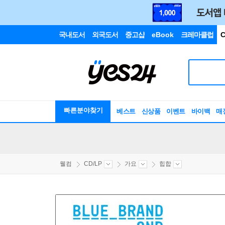
국내도서
외국도서
중고샵
eBook
크레마클럽
C
빠른분야찾기
베스트
신상품
이벤트
바이백
매
웰컴
CD/LP
가요
힙합