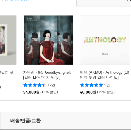
: 꽃갈피 셋
자우림 - 9집 Goodbye, grief.
악뮤 (AKMU) - Anthology [10
[컬러 LP+7인치 Vinyl]
인치 투명 컬러 바이닐]
12건
9건
)
54,000
원
(19% 할인)
40,000
원
(19% 할인)
배송/반품/교환