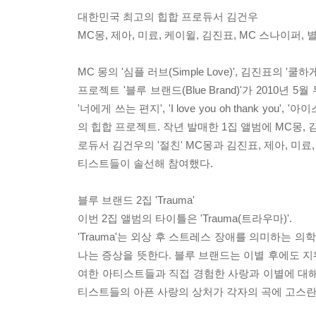
대한민국 최고의 힙합 프로듀서 김건우
MC몽, 제아, 미료, 케이윌, 김진표, MC 스나이퍼,
MC 몽의 '심플 러브(Simple Love)', 김진표의
프로젝트 '블루 브랜드(Blue Brand)'가 2010
'너에게 쓰는 편지', 'I love you oh thank yo
의 힙합 프로젝트. 작년 발매한 1집 앨범에 MC몽, 김
로듀서 김건우의 '절친' MC몽과 김진표, 제아, 미료
티스트들이 솔선해 참여했다.
블루 브랜드 2집 'Trauma'
이번 2집 앨범의 타이틀은 'Trauma(트라우마)'.
'Trauma'는 외상 후 스트레스 장애를 의미하는 
나는 증상을 뜻한다. 블루 브랜드는 이별 후에도 지워
여한 아티스트들과 직접 경험한 사랑과 이별에 대해
티스트들의 아픈 사랑의 상처가 각자의 곡에 고스란히