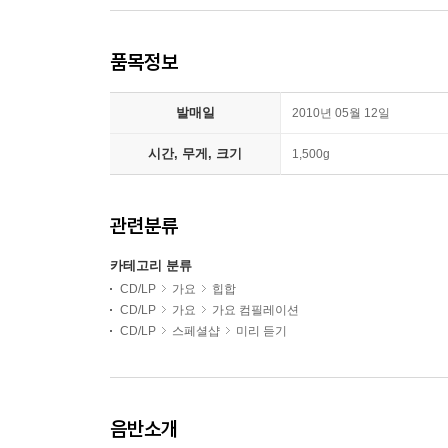
품목정보
발매일
2010년 05월 12일
시간, 무게, 크기
1,500g
관련분류
카테고리 분류
CD/LP
가요
힙합
CD/LP
가요
가요 컴필레이션
CD/LP
스페셜샵
미리 듣기
음반소개