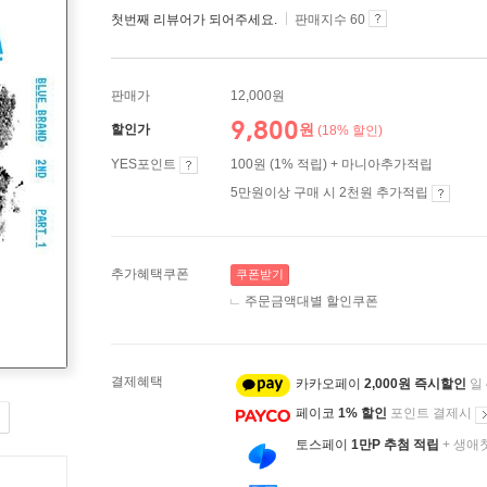
첫번째 리뷰어가 되어주세요.
판매지수 60
판매가
12,000원
9,800
원
할인가
(18% 할인)
YES포인트
100원 (1% 적립) + 마니아추가적립
5만원이상 구매 시 2천원 추가적립
추가혜택쿠폰
쿠폰받기
주문금액대별 할인쿠폰
결제혜택
카카오페이
2,000원 즉시할인
일
페이코
1% 할인
포인트 결제시
토스페이
1만P 추첨 적립
+ 생애