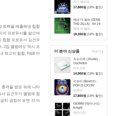
COMES THE PAIN!
키스 에이프
17,800
원
(19% 할인)
제네 더 질라 (ZENE
THE ZILLA) - 94-24
 힙합 트랙을 배출해낸 힙합
제네 더 질라
4집까지의 프로듀서를 맡으며
16,300
원
(19% 할인)
국 최고의 힙합 프로듀서 김건우
어, 2집 앨범에도 역시 프
이 분야 신상품
더보기
 최고의 힙합, R&B 아
지누이트 (Jinuite) -
crochetist
지누이트
14,900
원
(19% 할인)
비와이 (BewhY) -
POP IS CRYIN'
로 충격을 받은 뒤에 나타
비와이
로듀서 김건우가 앨범에 참
17,800
원
(19% 할인)
곰히 곰씹어 보면 각 아
GEMINI (제미나이) -
Knight
제미나이