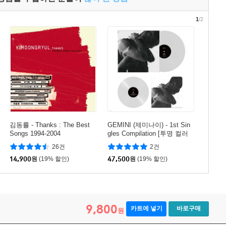
1
/2
김동률 - Thanks : The Best
GEMINI (제미나이) - 1st Sin
Songs 1994-2004
gles Compilation [투명 컬러
LP]
26건
2건
14,900
원
(19% 할인)
47,500
원
(19% 할인)
9,800
카트에 넣기
바로구매
원