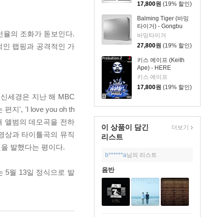
17,800
원
(19% 할인)
Balming Tiger (바밍
타이거) - Gongbu
라드 선율의 조화가 돋보인다.
바밍타이거
27,800
원
(19% 할인)
적인 랩핑과 공격적인 가
키스 에이프 (Keith
Ape) - HERE
COMES THE PAIN!
키스 에이프
17,800
원
(19% 할인)
 신세경은 지난 해 MBC
 love you oh th
번째 앨범의 데모곡을 전하
이 상품이 담긴
더보기
 영상과 타이틀곡의 뮤직
리스트
빛을 발했다는 평이다.
b******a
님의 리스트
음반
는 5월 13일 정식으로 발