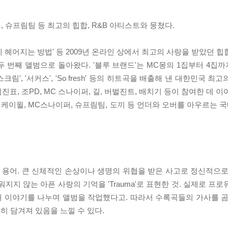
 별, 슈프림팀 등 최고의 힙합, R&B 아티스트와 뭉쳤다.
 '쿨하게 헤어지는 방법' 등 2009년 온라인 상에서 최고의 사랑을 받았던
년 5월 두 번째 앨범으로 돌아왔다. '블루 브랜드'는 MC몽의 1집부터 
u', '아이스크림', '서커스', 'So fresh' 등의 히트곡을 배출해 낸 대한민
진표, 조PD, MC 스나이퍼, 길, 버벌진트, 배치기 등이 참여한 데 이
, 케이윌, MC스나이퍼, 슈프림팀, 도끼 등 언더와 오버를 아우르는 국내
의학 용어. 큰 신체적인 손상이나 생명의 위협을 받은 사고로 정신적으
지지 않는 아픈 사랑의 기억을 'Trauma'로 표현한 것. 실제로 프
 이야기를 나누며 앨범을 작업했다고. 따라서 수록곡들의 가사를 곰
 담겨져 있음을 느낄 수 있다.