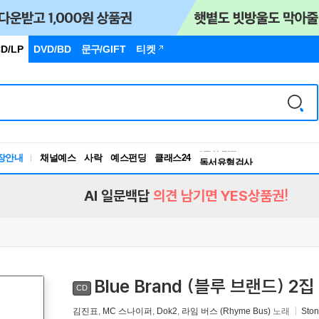
D/LP
DVD/BD
문구
/GIFT
티켓
장안내
채널예스
사락
예스펀딩
클래스24
독서유형검사
RBTI Lab
독서유형검사
AI 일문백답
의견 남기면 YES상품권!
Blue Brand (블루 브랜드) 2집 P
CD
김진표
,
MC 스나이퍼
,
Dok2
,
라임 버스 (Rhyme Bus)
노래
Ston