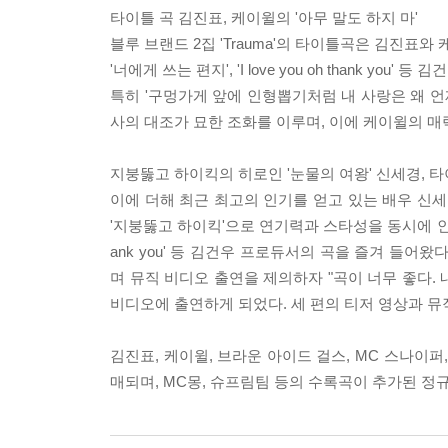
타이틀 곡 김진표, 케이윌의 '아무 말도 하지 마'
블루 브랜드 2집 'Trauma'의 타이틀곡은 김진표와 
'너에게 쓰는 편지', 'I love you oh thank
특히 '구멍가게 앞에 인형뽑기처럼 내 사랑은 왜 언
사의 대조가 묘한 조화를 이루며, 이에 케이윌의 
지붕뚫고 하이킥의 히로인 '눈물의 여왕' 신세경, 타
이에 더해 최근 최고의 인기를 얻고 있는 배우 신세경
'지붕뚫고 하이킥'으로 연기력과 스타성을 동시에 인정 받은
ank you' 등 김건우 프로듀서의 곡을 즐겨 들
며 뮤직 비디오 출연을 제의하자 "곡이 너무 좋다.
비디오에 출연하게 되었다. 세 편의 티저 영상과 
김진표, 케이윌, 브라운 아이드 걸스, MC 스나이퍼, 별
매되며, MC몽, 슈프림팀 등의 수록곡이 추가된 정