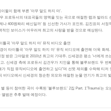
케이윌이 함께 부른 '아무 말도 하지 마'.
 you' 등 김건우 프로듀서의 대표곡들의 명맥을 잇는 곡으로 애절한 랩과 발
제나 400원짜리 배신일까' 등 신선한 가사가 포인트. 김진표의 서정
매력적인 보이스가 어우러져 최고의 사랑을 받을 것으로 예상된다.
이틀곡 '아무 말도 하지 마' 뮤직 비디오 출연
이 타이틀곡 '아무 말도 하지 마' 뮤직 비디오에 출연해 더욱 화제.
 그야말로 2010년 최고의 기대주. 신세경은 평소 '너에게 쓰는 편지', 'I
어왔다고. 신세경 측에 프로듀서 김건우가 지인을 통해 블루브랜드 두 
 내가 직접 뮤직비디오에 출연하고 싶다"며 선뜻 제의를 수락해 티저
뮤직 비디오에서 신세경의 청순한 외모와 애절한 눈물 연기가 최고의 
 등이 참여한 곡이 수록된 '블루브랜드' 2집 Part. 1'Trauma'는 오
규 앨범은 추후 발매 예정이다.