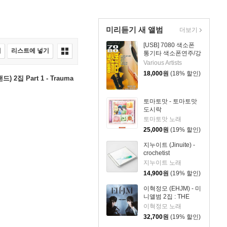
미리듣기 새 앨범
더보기
[USB] 7080 색소폰
매
리스트에 넣기
통기타 색소폰연주/강
승용
Various Artists
18,000
원
(18% 할인)
드) 2집 Part 1 - Trauma
토마토맛 - 토마토맛
도시락
토마토맛 노래
25,000
원
(19% 할인)
지누이트 (Jinuite) -
crochetist
지누이트 노래
14,900
원
(19% 할인)
이혁정모 (EHJM) - 미
니앨범 2집 : THE
MEN
이혁정모 노래
32,700
원
(19% 할인)