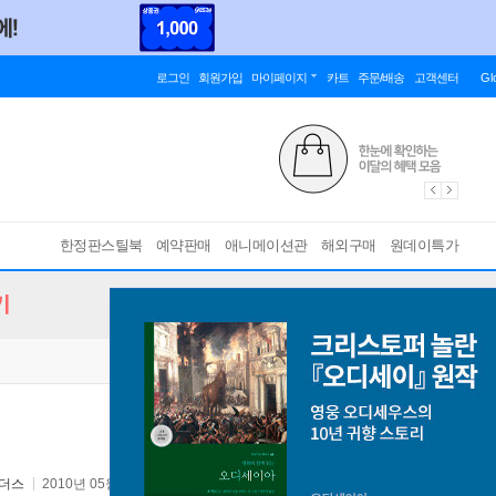
로그인
회원가입
마이페이지
카트
주문/배송
고객센터
Gl
한정판스틸북
예약판매
애니메이션관
해외구매
원데이특가
기
더스
2010년 05월 04일
원서 :
Where the Wild Things Are