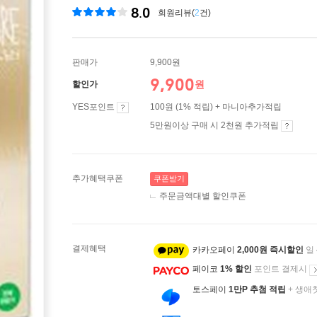
8.0
회원리뷰(
2
건)
판매가
9,900원
9,900
원
할인가
YES포인트
100원 (1% 적립) + 마니아추가적립
5만원이상 구매 시 2천원 추가적립
추가혜택쿠폰
쿠폰받기
주문금액대별 할인쿠폰
결제혜택
카카오페이
2,000원 즉시할인
일
페이코
1% 할인
포인트 결제시
토스페이
1만P 추첨 적립
+ 생애