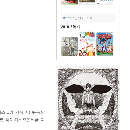
d*****3
님의 리스트
2010 2학기
피스 1위 기록. 이 묶음상
트 휘태커> 주연/<폴 다