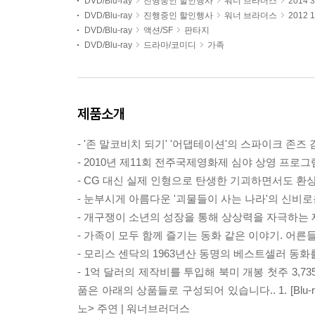
DVD/Blu-ray
진행중인 할인행사
워너 브라더스
2014
DVD/Blu-ray
진행중인 할인행사
워너 브라더스
2012
DVD/Blu-ray
액션/SF
판타지
DVD/Blu-ray
드라마/코미디
가족
제품소개
- '존 말코비치 되기' '어댑테이션'의 스파이크 존
- 2010년 제11회 전주국제영화제 심야 상영 프로그
- CG 대신 실제 인형으로 탄생한 기괴하면서도 환
- 눈부시게 아름다운 '괴물들이 사는 나라'의 신비로
- 개구쟁이 소년의 성장을 통해 상상력을 자극하는 
- 가족이 모두 함께 즐기는 동화 같은 이야기. 어른들
- 모리스 센닥의 1963년산 동명의 베스트셀러 동화
- 1억 달러의 제작비를 투입해 북미 개봉 첫주 3,7
품은 아래의 상품들로 구성되어 있습니다.. 1.
[Bl
노> 주연 | 워너브러더스