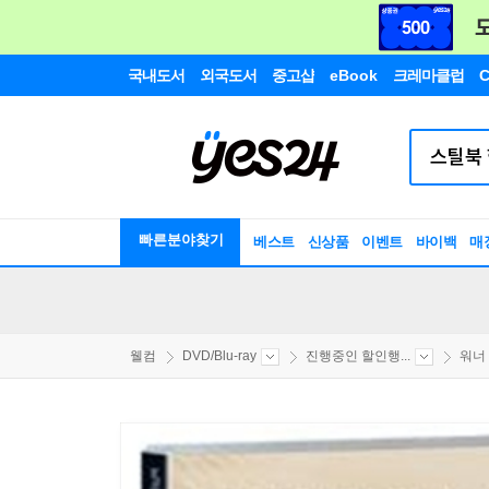
국내도서
외국도서
중고샵
eBook
크레마클럽
C
빠른분야찾기
베스트
신상품
이벤트
바이백
매
웰컴
DVD/Blu-ray
진행중인 할인행...
워너