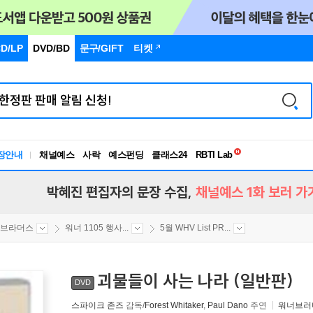
D/LP
DVD/BD
문구
/GIFT
티켓
독서유형검사
RBTI Lab
장안내
채널예스
사락
예스펀딩
클래스24
독서유형검사
박혜진 편집자의 문장 수집,
채널예스 1화 보러 가
 브라더스
워너 1105 행사...
5월 WHV List PR...
괴물들이 사는 나라 (일반판)
DVD
스파이크 존즈
감독/
Forest Whitaker
,
Paul Dano
주연
워너브러