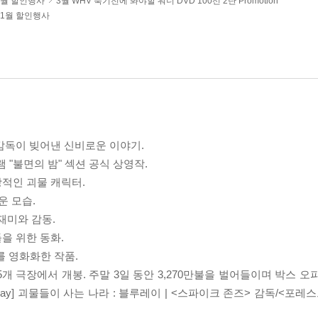
 3월 할인행사
3월 WHV 죽기전에 봐야할 워너 DVD 100선 2탄 Promotion
 11월 할인행사
즈 감독이 빚어낸 신비로운 이야기.
램 "불면의 밤" 섹션 공식 상영작.
상적인 괴물 캐릭터.
운 모습.
재미와 감동.
을 위한 동화.
를 영화화한 작품.
35개 극장에서 개봉. 주말 3일 동안 3,270만불을 벌어들이며 박스 오
u-ray] 괴물들이 사는 나라 : 블루레이
| <스파이크 존즈> 감독/<포레스