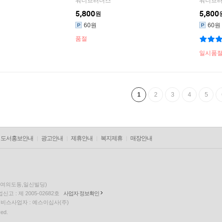
워너브러더스
워너브
5,800
5,800
원
60원
60원
품절
일시품
1
2
3
4
5
도서홍보안내
광고안내
제휴안내
복지제휴
매장안내
층(여의도동,일신빌딩)
고 : 제 2005-02682호
사업자 정보확인
팅 서비스사업자 : 예스이십사(주)
ved.