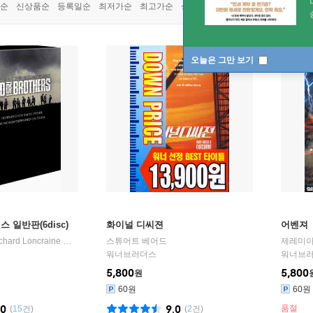
순
신상품순
등록일순
최저가순
최고가순
상품명순
오늘은 그만 보기
 일반판(6disc)
화이널 디씨젼
어벤져
chard Loncraine
감독/
스코트 그라임즈
스튜어트 베어드
,
매튜 새틀
,
닐 맥도너
출연 외 3명
제레미아
워너브러더스
워너브
5,800
5,800
원
60원
60원
.0
9.0
품절
(
15
건)
(
2
건)