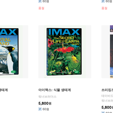
60원
60원
품절
품절
생태계
아이맥스: 식물 생태계
쓰리킹즈 
데이비드 
워너브러더스
워너브
5,800
원
5,800
60원