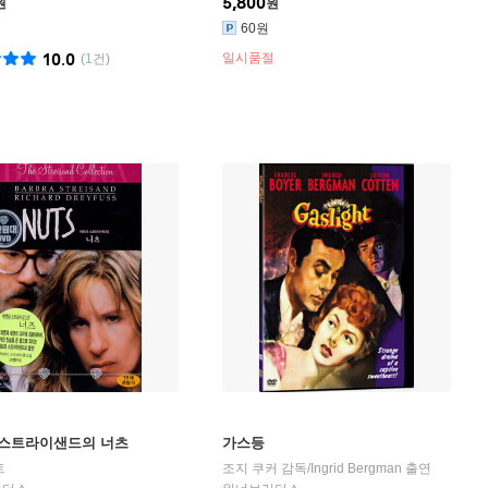
5,800
원
원
60원
10.0
일시품절
(
1
건)
 스트라이샌드의 너츠
가스등
트
조지 쿠커
감독/
Ingrid Bergman
출연