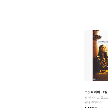
스핏파이어 그릴
리 데이비드 즐로
워너브러더스