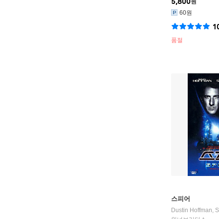
5,800
원
60원
1
품절
스피어
Dustin Hoffman
,
S