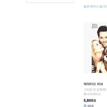
일반 케이스 입니다
애딕티드 러브
그리핀 던
감독/
맥
워너브러더스
5,800
원
60원