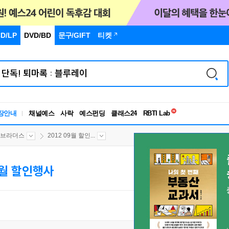
D/LP
DVD/BD
문구
/GIFT
티켓
독서유형검사
RBTI Lab
장안내
채널예스
사락
예스펀딩
클래스24
독서유형검사
 브라더스
2012 09월 할인...
9월 할인행사