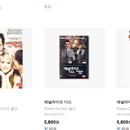
품절
.
애널라이즈 디스
애널라
 라이언
출연
Robert De Niro
출연
Robert 
워너브러더스
워너브
5,800
5,800
원
60원
60원