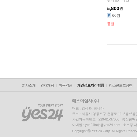
워너브러더스
5,800
원
60원
품절
회사소개
인재채용
이용약관
개인정보처리방침
청소년보호정책
대표 : 김석환, 최세라
주소 : 서울시 영등포구 은행로 11, 5층~6
사업자등록번호 : 229-81-37000 통신판매업신
이메일 : yes24help@yes24.com 호스
Copyright ⓒ YES24 Corp. All Rights Reser