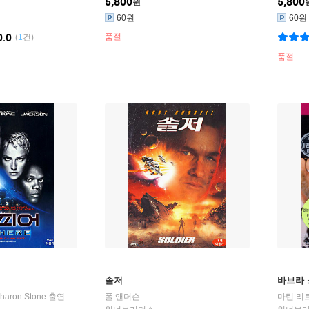
5,800
5,800
원
60원
60원
0.0
품절
(
1
건)
품절
솔저
바브라
haron Stone
출연
폴 앤더슨
마틴 리