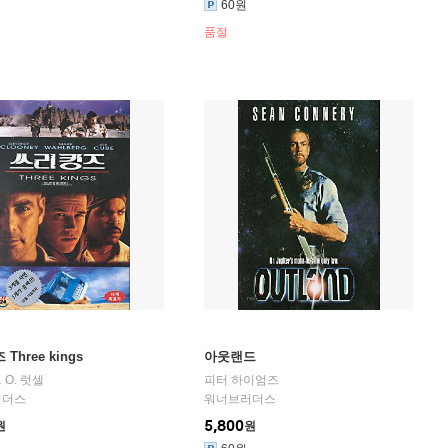
60원
품절
Three kings
아웃랜드
O. 럿셀
피터 하이엄즈
러더스
워너브러더스
5,800
원
원