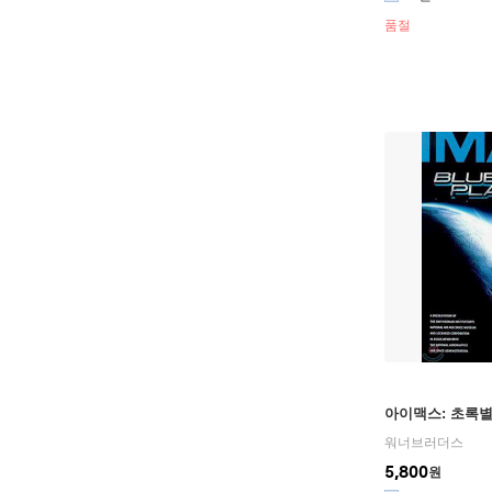
품절
아이맥스: 초록별
워너브러더스
5,800
원