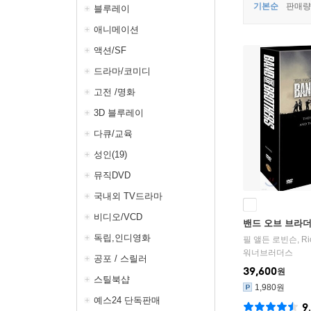
기본순
판매량
블루레이
애니메이션
액션/SF
드라마/코미디
고전 /명화
3D 블루레이
다큐/교육
성인(19)
뮤직DVD
국내외 TV드라마
비디오/VCD
밴드 오브 브라더스
독립,인디영화
필 앨든 로빈슨
,
Ri
워너브러더스
공포 / 스릴러
39,600
원
스틸북샵
1,980원
예스24 단독판매
9