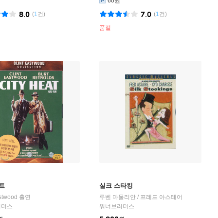
60원
8.0
7.0
(
1
건)
(
1
건)
품절
트
실크 스타킹
astwood
출연
루벤 마물리안 / 프레드 아스테어
러더스
워너브러더스