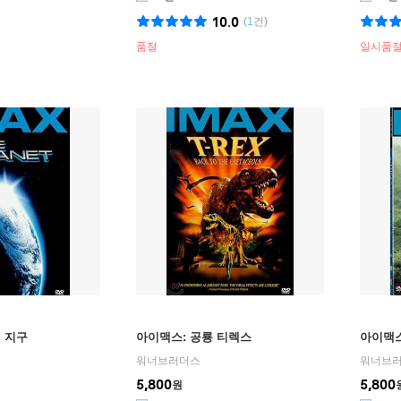
10.0
(
1
건)
품절
일시품
 지구
아이맥스: 공룡 티렉스
아이맥스
워너브러더스
워너브
5,800
5,800
원