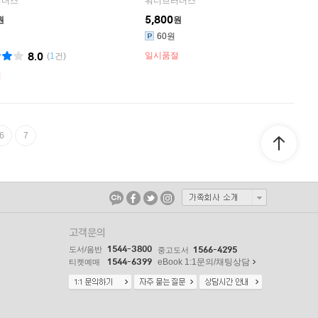
러더스
워너브러더스
5,800
원
원
60원
8.0
일시품절
(
1
건)
절
6
7
고객문의
1544-3800
도서/음반
1566-4295
중고도서
1544-6399
eBook 1:1문의/채팅상담
티켓예매