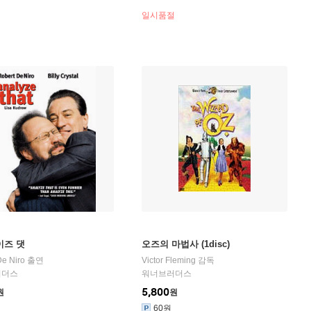
일시품절
이즈 댓
오즈의 마법사 (1disc)
De Niro
출연
Victor Fleming
감독
러더스
워너브러더스
5,800
원
원
60원