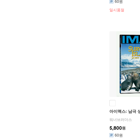
60원
일시품절
아이맥스: 남극 
워너브러더스
5,800
원
60원