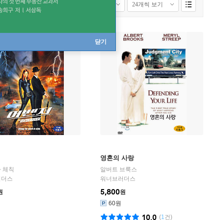
닫기
영혼의 사랑
 체칙
알버트 브룩스
러더스
워너브러더스
5,800
원
원
60원
10.0
(
1
건)