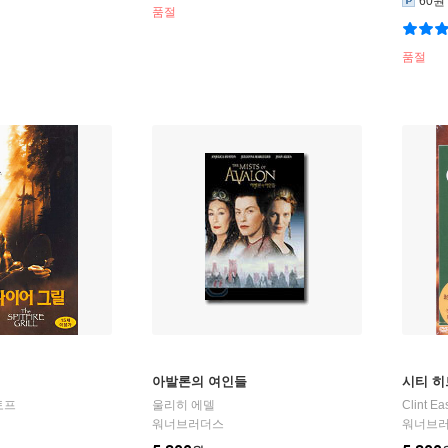
60원
품절
품절
아발론의 여인들
시티 히
토프
울리히 에델
Clint E
워너브러더스
워너브