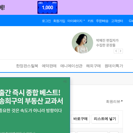
로그인
회원가입
마이페이지
카트
주문/배송
고객센터
Gl
한정판스틸북
예약판매
애니메이션관
해외구매
원데이특가
회원리뷰
전체선택
카트에 넣기
바로구매
리스트에 넣기