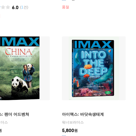
6.0
품절
(
1
건)
절
: 팬더 어드벤쳐
아이맥스: 바닷속생태계
러더스
워너브러더스
5,800
원
원