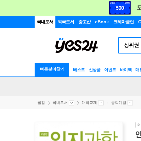
국내도서
외국도서
중고샵
eBook
크레마클럽
C
빠른분야찾기
베스트
신상품
이벤트
바이백
매
웰컴
국내도서
대학교재
공학계열
소