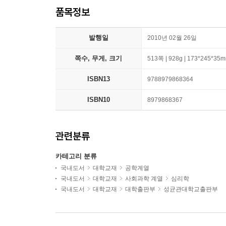
품목정보
발행일
2010년 02월 26일
쪽수, 무게, 크기
513쪽 | 928g | 173*245*35
ISBN13
9788979868364
ISBN10
8979868367
관련분류
카테고리 분류
국내도서
대학교재
공학계열
국내도서
대학교재
사회과학 계열
심리학
국내도서
대학교재
대학출판부
성균관대학교출판부