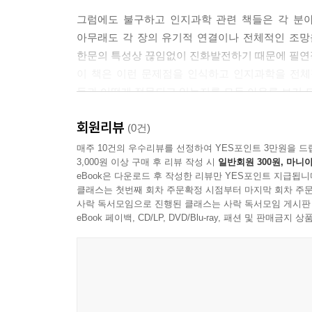
그럼에도 불구하고 인지과학 관련 책들은 각 분
아무래도 각 장의 유기적 연결이나 전체적인 조망
한문의 특성상 끊임없이 진화발전하기 때문에 필연
이 책은 이런 문제점을 인식하고 인지과학을 전체적
등과 어떻게 접목되고 있는지를 모두 아우른 보기 
회원리뷰
이 책은 독자의 지적 관심, 지적 수준을 배려해
(0건)
전개되고 있는지를, 3부는 인지과학의 응용을, 그리
매주 10건의 우수리뷰를 선정하여 YES포인트 3만원을 드
3,000원 이상 구매 후 리뷰 작성 시
일반회원 300원, 마니아
eBook은 다운로드 후 작성한 리뷰만 YES포인트 지급됩니
클래스는 첫번째 회차 주문확정 시점부터 마지막 회차 주문
사락 독서모임으로 진행된 클래스는 사락 독서모임 게시판
eBook 페이백, CD/LP, DVD/Blu-ray, 패션 및 판매금