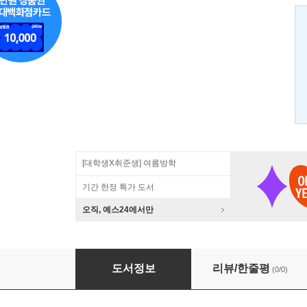
[대학생X취준생] 여름방학
기간 한정 특가 도서
오직, 예스24에서만
인지과학
도서정보
리뷰/한줄평
(0/0)