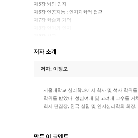
제5장 뇌와 인지
제6장 인공지능 : 인지과학적 접근
제7장 학습과 기억
제8장 언어와 인지
제9장 사고
저자 소개
3부 인지과학의 응용과 조망
제10장 인지과학의 조망
저자: 이정모
참고문헌
색인
서울대학교 심리학과에서 학사 및 석사 학위를 받고, 퀸즈
학위를 받았다. 성심여대 및 고려대 교수를 
회지 편집장, 한국 실험 및 인지심리학회 회장
만든 이 코멘트