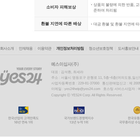
상품의 불량에 의한 반품, 교
소비자 피해보상
준하여 처리됨
환불 지연에 따른 배상
대금 환불 및 환불 지연에 
회사소개
인재채용
이용약관
개인정보처리방침
청소년보호정책
도서홍보안내
대표 : 김석환, 최세라
주소 : 서울시 영등포구 은행로 11, 5층~6층(여의도동,일신
사업자등록번호 : 229-81-37000 통신판매업신고 : 제 200
이메일 : yes24help@yes24.com 호스팅 서비스사업자 :
Copyright ⓒ YES24 Corp. All Rights Reserved.