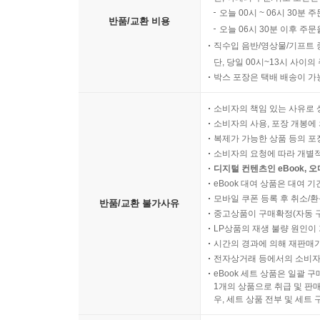
오늘 00시 ~ 06시 30분 
반품/교환 비용
오늘 06시 30분 이후 주문
직수입 음반/영상물/기프트 
단, 당일 00시~13시 사이
박스 포장은 택배 배송이 가
소비자의 책임 있는 사유로 
소비자의 사용, 포장 개봉에 
복제가 가능한 상품 등의 포장을 
소비자의 요청에 따라 개별
디지털 컨텐츠인 eBook, 
eBook 대여 상품은 대여 기
모바일 쿠폰 등록 후 취소/환
반품/교환 불가사유
중고상품이 구매확정(자동 
LP상품의 재생 불량 원인이 기
시간의 경과에 의해 재판매가
전자상거래 등에서의 소비자
eBook 세트 상품은 일괄 
1개의 상품으로 취급 및 판매
우, 세트 상품 전부 및 세트