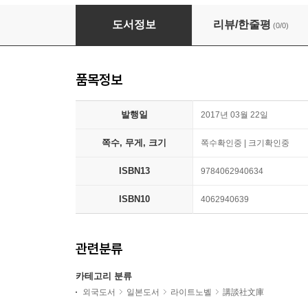
大正箱娘 怪人カシオペア
도서정보
리뷰/한줄평
(0/0)
품목정보
발행일
2017년 03월 22일
쪽수, 무게, 크기
쪽수확인중 | 크기확인중
ISBN13
9784062940634
ISBN10
4062940639
관련분류
카테고리 분류
외국도서
일본도서
라이트노벨
講談社文庫