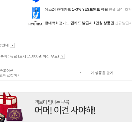
예스24 현대카드
1~3% YES포인트 적립
전월 실적 조건
현대백화점카드
앱카드 발급시 1만원 상품권
신규발급
송안내
송비 : 유료 (도서 15,000원 이상 무료)
중고상품
이 상품을 팔기
판매요청하기