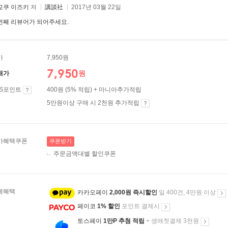
교쿠 이즈키
저
講談社
2017년 03월 22일
번째 리뷰어가 되어주세요.
가
7,950원
7,950
원
매가
ES포인트
400원 (5% 적립) + 마니아추가적립
5만원이상 구매 시 2천원 추가적립
가혜택쿠폰
쿠폰받기
주문금액대별 할인쿠폰
제혜택
카카오페이
2,000원 즉시할인
일 400건, 4만원 이상
페이코
1% 할인
포인트 결제시
토스페이
1만P 추첨 적립
+ 생애첫결제 3천원