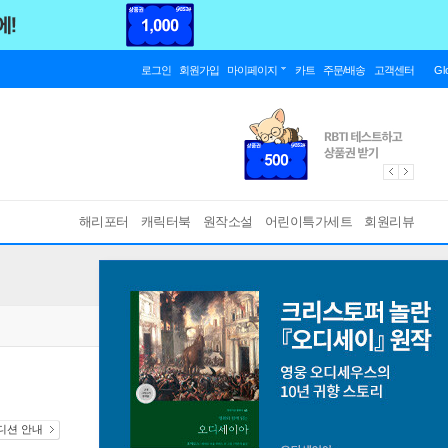
로그인
회원가입
마이페이지
카트
주문/배송
고객센터
Gl
해리포터
캐릭터북
원작소설
어린이특가세트
회원리뷰
에디션 안내