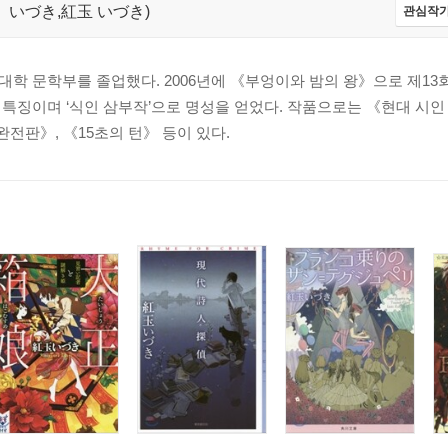
ぎょく いづき,紅玉 いづき)
관심작가
학 문학부를 졸업했다. 2006년에 《부엉이와 밤의 왕》으로 제1
특징이며 ‘식인 삼부작’으로 명성을 얻었다. 작품으로는 《현대 시인
완전판》, 《15초의 턴》 등이 있다.