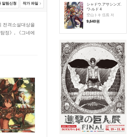
 알림신청
작가 파일
シャドウ.アサシンズ.
ワ-ルド 4
空山トキ 伍長 저
9,640
원
3회 전격소설대상을
 탐정》, 《그네에