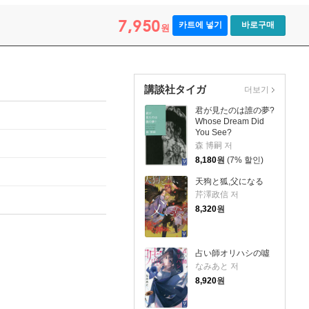
7,950
카트에 넣기
바로구매
원
講談社タイガ
더보기
君が見たのは誰の夢?
Whose Dream Did
You See?
森 博嗣 저
8,180
원
(7% 할인)
天狗と狐,父になる
芹澤政信 저
8,320
원
占い師オリハシの噓
なみあと 저
8,920
원