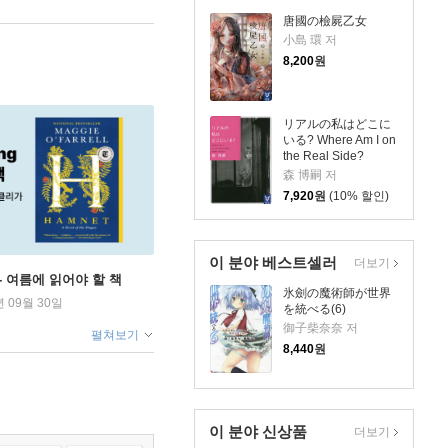
唐國の檢屍乙女
小島 環 저
8,200
원
リアルの私はどこに
いる? Where Am I on
the Real Side?
森 博嗣 저
7,920
원
(10% 할인)
이 분야 베스트셀러
더보기
ng - 여름에 읽어야 할 책
氷劍の魔術師が世界
년 09월 30일
を統べる(6)
御子柴奈奈 저
펼쳐보기
8,440
원
이 분야 신상품
더보기