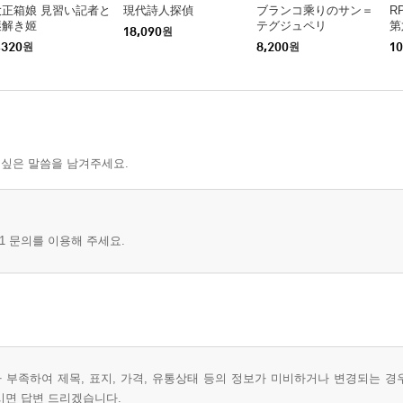
大正箱娘 見習い記者と
現代詩人探偵
ブランコ乘りのサン＝
R
謎解き姬
テグジュペリ
第
18,090
원
,320
원
8,200
원
10
 싶은 말씀을 남겨주세요.
1 문의를 이용해 주세요.
부족하여 제목, 표지, 가격, 유통상태 등의 정보가 미비하거나 변경되는 경
시면 답변 드리겠습니다.