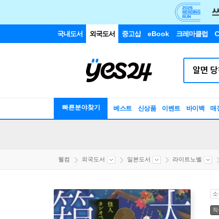
국내도서
외국도서
중고샵
eBook
크레마클럽
C
빠른분야찾기
베스트
신상품
이벤트
바이백
매
웰컴
외국도서
일본도서
라이트노벨
소
직