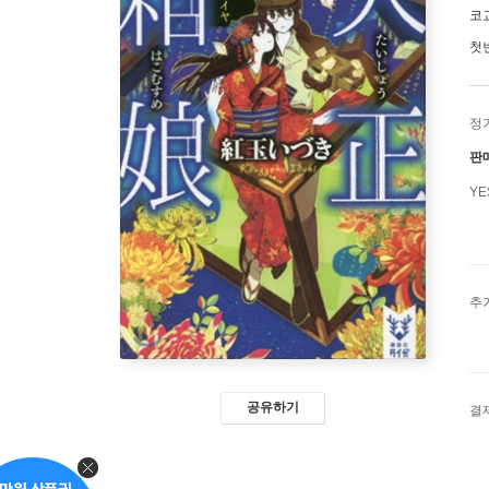
코
첫
정
판
Y
추
공유하기
결