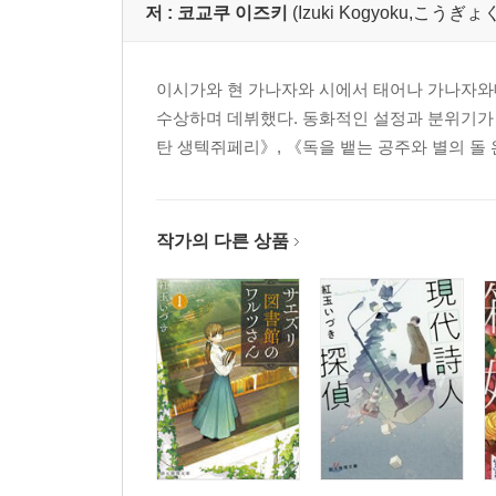
저 :
코교쿠 이즈키
(Izuki Kogyoku,こう
이시가와 현 가나자와 시에서 태어나 가나자와대
수상하며 데뷔했다. 동화적인 설정과 분위기가 
탄 생텍쥐페리》, 《독을 뱉는 공주와 별의 돌 
작가의 다른 상품