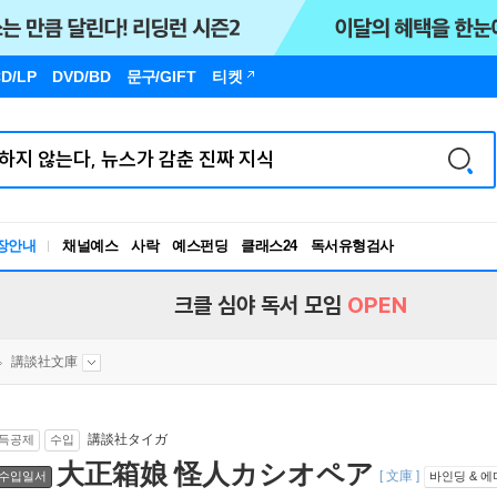
D/LP
DVD/BD
문구
/GIFT
티켓
장안내
채널예스
사락
예스펀딩
클래스24
독서유형검사
RBTI Lab
독서유형검사
크클 심야 독서 모임
OPEN
講談社文庫
講談社タイガ
득공제
수입
大正箱娘 怪人カシオペア
[ 文庫 ]
수입일서
바인딩 & 