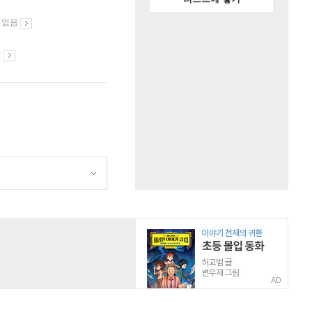
 없음
시
AD