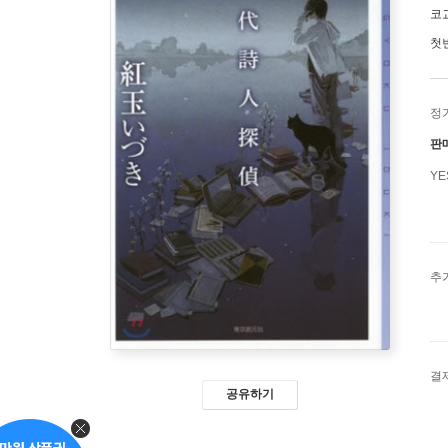
코
첫
정
판
Y
추
결
공유하기