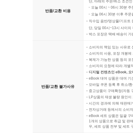
단, 아래의 주문/취소 조건인
오늘 00시 ~ 06시 30분 
반품/교환 비용
오늘 06시 30분 이후 주문
직수입 음반/영상물/기프트 
단, 당일 00시~13시 사이
박스 포장은 택배 배송이 가
소비자의 책임 있는 사유로 
소비자의 사용, 포장 개봉에 
복제가 가능한 상품 등의 포장을 
소비자의 요청에 따라 개별
디지털 컨텐츠인 eBook, 
eBook 대여 상품은 대여 기
모바일 쿠폰 등록 후 취소/환
반품/교환 불가사유
중고상품이 구매확정(자동 
LP상품의 재생 불량 원인이 기
시간의 경과에 의해 재판매가
전자상거래 등에서의 소비자
eBook 세트 상품은 일괄 
1개의 상품으로 취급 및 판매
우, 세트 상품 전부 및 세트