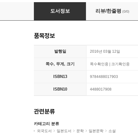
現代詩人探偵
도서정보
리뷰/한줄평
(0/0)
품목정보
발행일
2016년 03월 12일
쪽수, 무게, 크기
쪽수확인중 | 크기확인중
ISBN13
9784488017903
ISBN10
4488017908
관련분류
카테고리 분류
외국도서
일본도서
문학
일본문학
소설