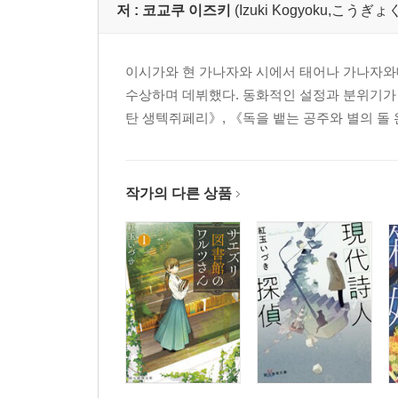
저 :
코교쿠 이즈키
(Izuki Kogyoku,こう
이시가와 현 가나자와 시에서 태어나 가나자와대
수상하며 데뷔했다. 동화적인 설정과 분위기가 
탄 생텍쥐페리》, 《독을 뱉는 공주와 별의 돌 
작가의 다른 상품