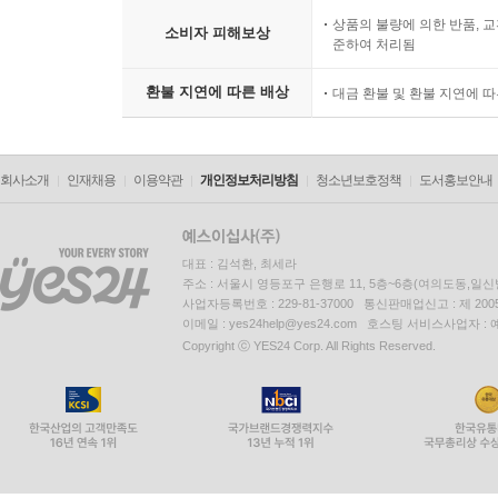
상품의 불량에 의한 반품, 교
소비자 피해보상
준하여 처리됨
환불 지연에 따른 배상
대금 환불 및 환불 지연에 
회사소개
인재채용
이용약관
개인정보처리방침
청소년보호정책
도서홍보안내
대표 : 김석환, 최세라
주소 : 서울시 영등포구 은행로 11, 5층~6층(여의도동,일신
사업자등록번호 : 229-81-37000 통신판매업신고 : 제 200
이메일 : yes24help@yes24.com 호스팅 서비스사업자 :
Copyright ⓒ YES24 Corp. All Rights Reserved.