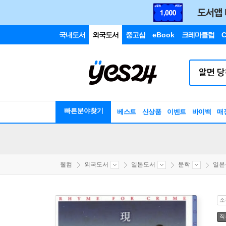
국내도서
외국도서
중고샵
eBook
크레마클럽
C
빠른분야찾기
베스트
신상품
이벤트
바이백
매
웰컴
외국도서
일본도서
문학
일본
소
직