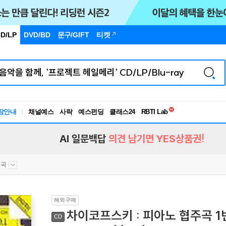
D/LP
DVD/BD
문구
/GIFT
티켓
독서유형검사
RBTI Lab
장안내
채널예스
사락
예스펀딩
클래스24
독서유형검사
AI 일문백답
의견 남기면 YES상품권!
주곡
해외구매
차이코프스키 : 피아노 협주곡 1번 (T
CD