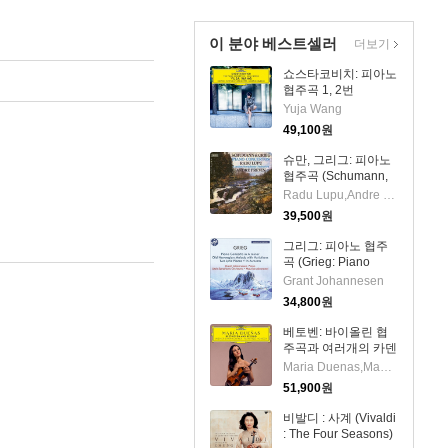
이 분야 베스트셀러
더보기
쇼스타코비치: 피아노
협주곡 1, 2번
(Shostakovich: Piano
Yuja Wang
Concertos No.1 &
49,100
원
No.2) (UHQCD)(일본
반) - Yuja Wang
슈만, 그리그: 피아노
협주곡 (Schumann,
Grieg: Piano
Radu Lupu,Andre Previn
Concerto) (UHQCD)
39,500
원
(일본반) - Radu Lupu
그리그: 피아노 협주
곡 (Grieg: Piano
Concerto In A Minor,
Grant Johannesen
Op.16)(CD) - Grant
34,800
원
Johannesen
베토벤: 바이올린 협
주곡과 여러개의 카덴
차 (Beethoven: Violin
Maria Duenas,Manfred Honeck
Concerto &
51,900
원
Cadenzas) (2Hi-Res
CD (MQA x UHQCD)
비발디 : 사계 (Vivaldi
(일본반) - Maria
: The Four Seasons)
Duenas