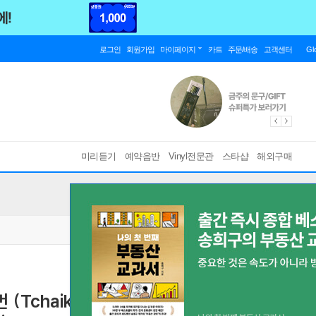
로그인
회원가입
마이페이지
카트
주문/배송
고객센터
Gl
미리듣기
예약음반
Vinyl전문관
스타샵
해외구매
chaikovsky : Piano Concerto