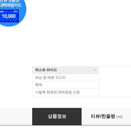
퍼스트 라이드
세상 참 예쁜 오드리
룩백
스틸북 한정판 판매알림 신청
차이코프스키 : 피아노 협주곡 1번 (Tchaikovsky : Pia
상품정보
리뷰/한줄평
(0/0)