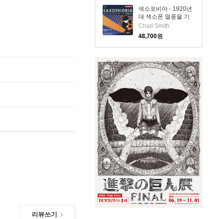
(SACD Hybrid) -
색소포비아 - 1920년
Chad Smith
대 색소폰 열풍을 기
리며 (Saxophobia -
Chad Smith
Celebrating the Sax
48,700
원
Craze of the 1920s)
(SACD Hybrid) -
Chad Smith
리뷰쓰기