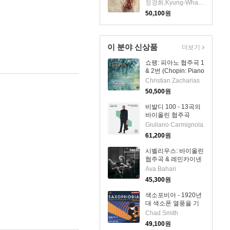
(LP) - 정경화 (Kyung-
정경화,Kyung-Wha Chung
Wha Chung)
50,100
원
이 분야 신상품
더보기
쇼팽: 피아노 협주곡 1
& 2번 (Chopin: Piano
Concertos Nos.1 &
Christian Zacharias
2) (SACD Hybrid) -
50,500
원
Christian Zacharias
비발디 100 - 13곡의
바이올린 협주곡
(Vivaldi 100. 13
Giuliano Carmignola
Violin Concertos)
61,200
원
(2CD) - Giuliano
Carmignola
시벨리우스: 바이올린
협주곡 & 레민카이넨
모음곡 (Sibelius:
Ava Bahari
Violin Concerto &
45,300
원
Lemminkainen
Suite)(CD) - Ava
색소포비아 - 1920년
Bahari
대 색소폰 열풍을 기
리며 (Saxophobia -
Chad Smith
Celebrating the Sax
49,100
원
Craze of the 1920s)