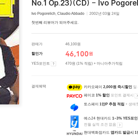
No.1 Op.23)(CD) - Ivo Pogorel
Ivo Pogorelich
,
Claudio Abbado
2002년 03월 24일
첫번째 리뷰어가 되어주세요.
판매가
46,100원
46,100
원
할인가
YES포인트
470원 (1% 적립) + 마니아추가적립
결제혜택
카카오페이
2,000원 즉시할인
일
페이코
1% 할인
포인트 결제시
토스페이
1만P 추첨 적립
+ 생애
예스24 현대카드
1~3% YES포
전월 실적 조건 없음
현대백화점카드
앱카드 발급시 1