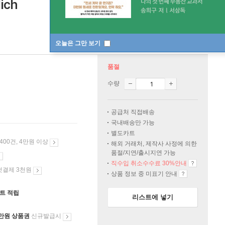
ich
오늘은 그만 보기
품절
수량
공급처 직접배송
국내배송만 가능
별도카트
 400건, 4만원 이상
해외 거래처, 제작사 사정에 의한
품절/지연/출시지연 가능
직수입 취소수수료 30%안내
첫결제 3천원
상품 정보 중 미표기 안내
인트 적립
리스트에 넣기
만원 상품권
신규발급시