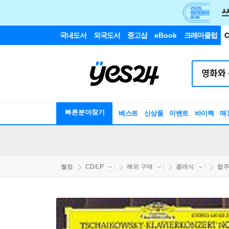
국내도서
외국도서
중고샵
eBook
크레마클럽
C
빠른분야찾기
베스트
신상품
이벤트
바이백
매
웰컴
CD/LP
해외 구매
클래식
협