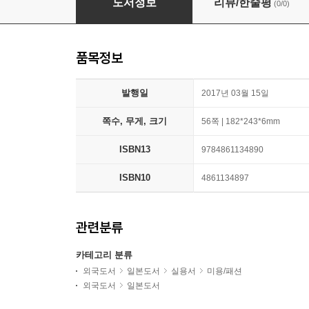
도서정보
리뷰/한줄평
(0/0)
품목정보
발행일
2017년 03월 15일
쪽수, 무게, 크기
56쪽 | 182*243*6mm
ISBN13
9784861134890
ISBN10
4861134897
관련분류
카테고리 분류
외국도서
일본도서
실용서
미용/패션
외국도서
일본도서