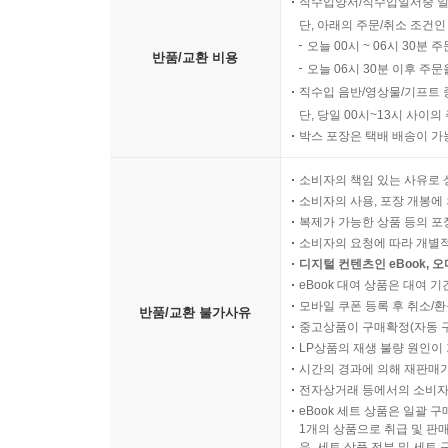
직수입양서/직수입일서중 일
단, 아래의 주문/취소 조건인
오늘 00시 ~ 06시 30분 
반품/교환 비용
오늘 06시 30분 이후 주문
직수입 음반/영상물/기프트 
단, 당일 00시~13시 사이
박스 포장은 택배 배송이 가
소비자의 책임 있는 사유로 
소비자의 사용, 포장 개봉에 
복제가 가능한 상품 등의 포장을 
소비자의 요청에 따라 개별
디지털 컨텐츠인 eBook, 
eBook 대여 상품은 대여 기
모바일 쿠폰 등록 후 취소/환
반품/교환 불가사유
중고상품이 구매확정(자동 
LP상품의 재생 불량 원인이 기
시간의 경과에 의해 재판매가
전자상거래 등에서의 소비자
eBook 세트 상품은 일괄 
1개의 상품으로 취급 및 판매
우, 세트 상품 전부 및 세트