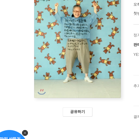
오
첫
정
판
Y
추
공유하기
결