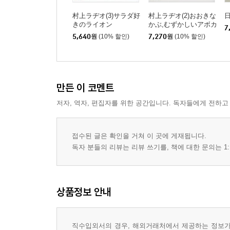
村上ラヂオ(3)サラダ好
村上ラヂオ(2)おおきな
きのライオン
かぶ,むずかしいアボカ
7
ド
5,640
원
(10% 할인)
7,270
원
(10% 할인)
만든 이 코멘트
저자, 역자, 편집자를 위한 공간입니다. 독자들에게 전하고
접수된 글은 확인을 거쳐 이 곳에 게재됩니다.
독자 분들의 리뷰는 리뷰 쓰기를, 책에 대한 문의는 1:
상품정보 안내
직수입외서의 경우, 해외거래처에서 제공하는 정보가 