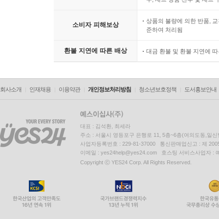
상품의 불량에 의한 반품, 교
소비자 피해보상
준하여 처리됨
환불 지연에 따른 배상
대금 환불 및 환불 지연에 
회사소개
인재채용
이용약관
개인정보처리방침
청소년보호정책
도서홍보안내
대표 : 김석환, 최세라
주소 : 서울시 영등포구 은행로 11, 5층~6층(여의도동,일신
사업자등록번호 : 229-81-37000 통신판매업신고 : 제 200
이메일 : yes24help@yes24.com 호스팅 서비스사업자 :
Copyright ⓒ YES24 Corp. All Rights Reserved.