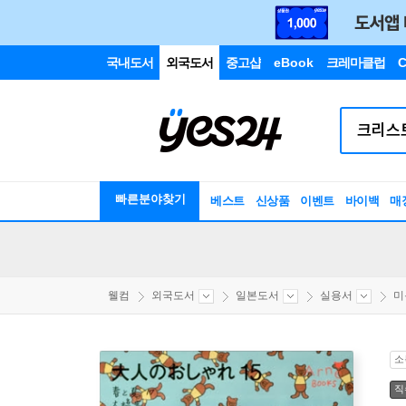
국내도서
외국도서
중고샵
eBook
크레마클럽
C
빠른분야찾기
베스트
신상품
이벤트
바이백
매
웰컴
외국도서
일본도서
실용서
미
소
직