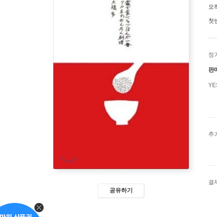
오
첫
정
판
Y
추
결
공유하기