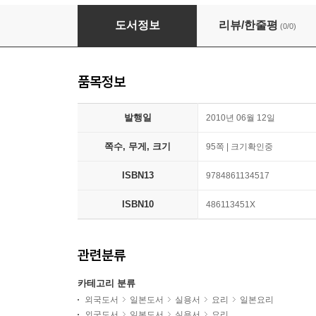
家で食べるごはんが一番アルネのかんたん料理
도서정보
리뷰/한줄평
(0/0)
품목정보
발행일
2010년 06월 12일
쪽수, 무게, 크기
95쪽 | 크기확인중
ISBN13
9784861134517
ISBN10
486113451X
관련분류
카테고리 분류
외국도서
일본도서
실용서
요리
일본요리
외국도서
일본도서
실용서
요리