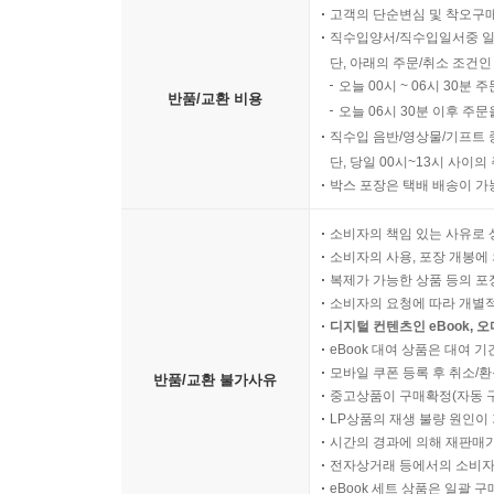
고객의 단순변심 및 착오구
직수입양서/직수입일서중 일
단, 아래의 주문/취소 조건인
오늘 00시 ~ 06시 30분 
반품/교환 비용
오늘 06시 30분 이후 주문
직수입 음반/영상물/기프트 
단, 당일 00시~13시 사이
박스 포장은 택배 배송이 가
소비자의 책임 있는 사유로 
소비자의 사용, 포장 개봉에 
복제가 가능한 상품 등의 포장을 
소비자의 요청에 따라 개별
디지털 컨텐츠인 eBook, 
eBook 대여 상품은 대여 기
모바일 쿠폰 등록 후 취소/환
반품/교환 불가사유
중고상품이 구매확정(자동 
LP상품의 재생 불량 원인이 기
시간의 경과에 의해 재판매가
전자상거래 등에서의 소비자
eBook 세트 상품은 일괄 