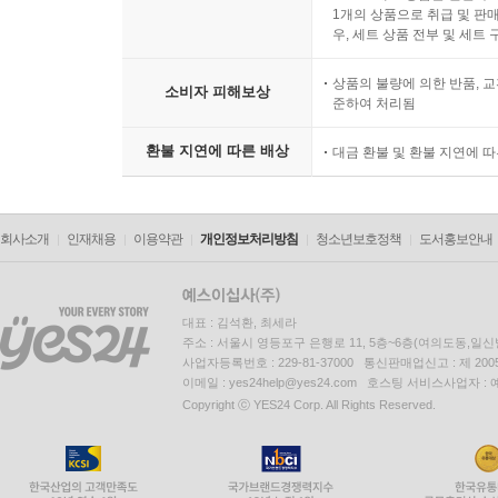
1개의 상품으로 취급 및 판매
우, 세트 상품 전부 및 세트
상품의 불량에 의한 반품, 교
소비자 피해보상
준하여 처리됨
환불 지연에 따른 배상
대금 환불 및 환불 지연에 
회사소개
인재채용
이용약관
개인정보처리방침
청소년보호정책
도서홍보안내
대표 : 김석환, 최세라
주소 : 서울시 영등포구 은행로 11, 5층~6층(여의도동,일신
사업자등록번호 : 229-81-37000 통신판매업신고 : 제 200
이메일 : yes24help@yes24.com 호스팅 서비스사업자 :
Copyright ⓒ YES24 Corp. All Rights Reserved.