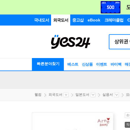
국내도서
외국도서
중고샵
eBook
크레마클럽
C
빠른분야찾기
베스트
신상품
이벤트
바이백
매
웰컴
외국도서
일본도서
실용서
요
소
직