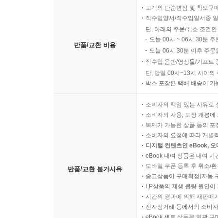
고객의 단순변심 및 착오구
직수입양서/직수입일서중 일
단, 아래의 주문/취소 조건인
오늘 00시 ~ 06시 30분 
반품/교환 비용
오늘 06시 30분 이후 주문
직수입 음반/영상물/기프트 
단, 당일 00시~13시 사이
박스 포장은 택배 배송이 가
소비자의 책임 있는 사유로 
소비자의 사용, 포장 개봉에 
복제가 가능한 상품 등의 포장을 
소비자의 요청에 따라 개별
디지털 컨텐츠인 eBook, 
eBook 대여 상품은 대여 기
모바일 쿠폰 등록 후 취소/환
반품/교환 불가사유
중고상품이 구매확정(자동 
LP상품의 재생 불량 원인이 기
시간의 경과에 의해 재판매가
전자상거래 등에서의 소비자
eBook 세트 상품은 일괄 