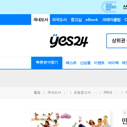
국내도서
외국도서
중고샵
eBook
크레마클럽
C
빠른분야찾기
베스트
신상품
이벤트
바이백
매
웰컴
국내도서
초등참고서
3학년
소
만