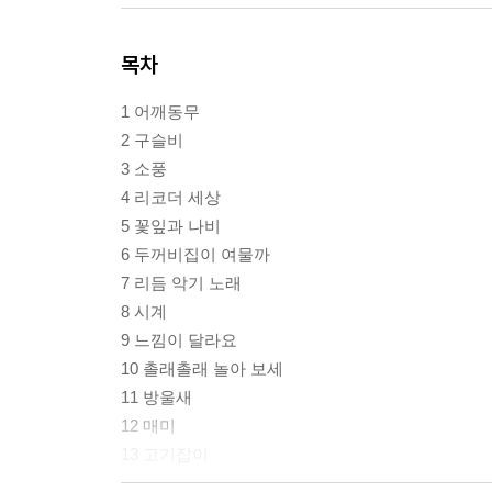
목차
1 어깨동무
2 구슬비
3 소풍
4 리코더 세상
5 꽃잎과 나비
6 두꺼비집이 여물까
7 리듬 악기 노래
8 시계
9 느낌이 달라요
10 촐래촐래 놀아 보세
11 방울새
12 매미
13 고기잡이