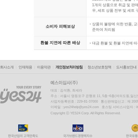
1개의 상품으로 취급 및 판매
우, 세트 상품 전부 및 세트
상품의 불량에 의한 반품, 교
소비자 피해보상
준하여 처리됨
환불 지연에 따른 배상
대금 환불 및 환불 지연에 
회사소개
인재채용
이용약관
개인정보처리방침
청소년보호정책
도서홍보안내
대표 : 김석환, 최세라
주소 : 서울시 영등포구 은행로 11, 5층~6층(여의도동,일신
사업자등록번호 : 229-81-37000 통신판매업신고 : 제 200
이메일 : yes24help@yes24.com 호스팅 서비스사업자 :
Copyright ⓒ YES24 Corp. All Rights Reserved.