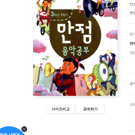
편
첫
정
판
Y
결
구
사이즈비교
공유하기