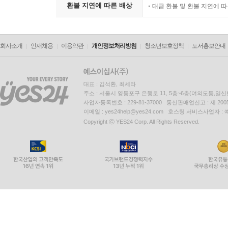
환불 지연에 따른 배상
대금 환불 및 환불 지연에 
회사소개
인재채용
이용약관
개인정보처리방침
청소년보호정책
도서홍보안내
대표 : 김석환, 최세라
주소 : 서울시 영등포구 은행로 11, 5층~6층(여의도동,일신
사업자등록번호 : 229-81-37000 통신판매업신고 : 제 200
이메일 : yes24help@yes24.com 호스팅 서비스사업자 :
Copyright ⓒ YES24 Corp. All Rights Reserved.