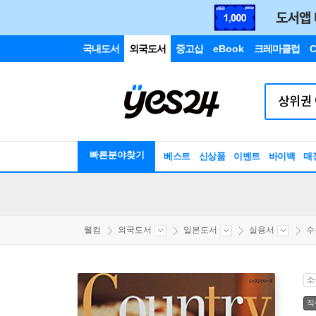
국내도서
외국도서
중고샵
eBook
크레마클럽
C
빠른분야찾기
베스트
신상품
이벤트
바이백
매
웰컴
외국도서
일본도서
실용서
수
소
직