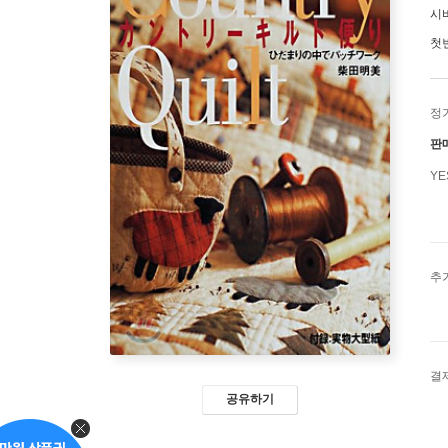
시
첫
정
판
Y
추
결
공유하기