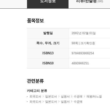
도서정보
리뷰/한줄평
(0/0)
품목정보
발행일
2002년 02월 01일
쪽수, 무게, 크기
98쪽 | 크기확인중
ISBN13
9784893966254
ISBN10
4893966251
관련분류
카테고리 분류
외국도서
일본도서
실용서
수공예
재봉/바느질
외국도서
일본도서
실용서
수공예