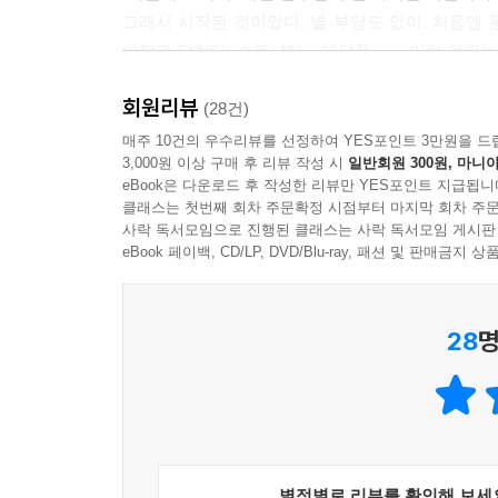
그래서 시작된 것이었다. 별 부담도 없이. 처음엔
바깥과 달랐다. 소외, 분노, 애달픔…… 이런 것과
바깥으로부터 위로받는 그런 바깥이었다. 바깥[外]
회원리뷰
독자들은 “이 사람 한번 만나보세요” 이메일을 보내
(28건)
(처음엔 곤혹스러웠다. 말을 열고 닫을 때 입에 붙
매주 10건의 우수리뷰를 선정하여 YES포인트 3만원을 드
3,000원 이상 구매 후 리뷰 작성 시
일반회원 300원, 마니아
혹시라도 토라지면 어쩌지?^^)
eBook은 다운로드 후 작성한 리뷰만 YES포인트 지급됩니
클래스는 첫번째 회차 주문확정 시점부터 마지막 회차 주문
“책 나오면 언론사에 보내지 마세요.”
사락 독서모임으로 진행된 클래스는 사락 독서모임 게시판
eBook 페이백, CD/LP, DVD/Blu-ray, 패션 및 판매금
대화 중간중간 그는 또 물어왔다. “이런 걸 책으로 
기다리고 만난 자리였다. 남부끄럽다는 게 이유였다
28
명
좋겠다”, “동료들에게 이런 책을 내비치기 부담
“한국일보”에만 보내지 않기로 했다. “한국일보는 
몰래(?) 제출했다.
그는 여러모로 그가 다루는 ‘바깥’ 같았다. 생김새
말이다.
별점별로 리뷰를 확인해 보세