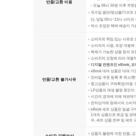
반품/교환 비용
오늘 06시 30분 이후 주문
직수입 음반/영상물/기프트 
단, 당일 00시~13시 사이
박스 포장은 택배 배송이 가
소비자의 책임 있는 사유로 
소비자의 사용, 포장 개봉에 
복제가 가능한 상품 등의 포장을 
소비자의 요청에 따라 개별
디지털 컨텐츠인 eBook, 
eBook 대여 상품은 대여 기
모바일 쿠폰 등록 후 취소/환
반품/교환 불가사유
중고상품이 구매확정(자동 
LP상품의 재생 불량 원인이 기
시간의 경과에 의해 재판매가
전자상거래 등에서의 소비자
eBook 세트 상품은 일괄 
1개의 상품으로 취급 및 판매
우, 세트 상품 전부 및 세트
상품의 불량에 의한 반품, 교
소비자 피해보상