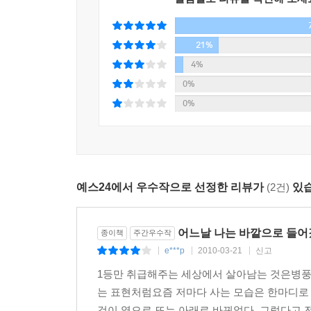
우리가 살아가는 욕망을 통째로 부정할 수는 없다.
말했지만, 우리는 바깥으로 나가지 않고 들어가는 것
21%
이 책은 2009년 6월 22일부터 2009년 12월
4%
인물 혹은 동물, 사물을 선정해서 지면 하나를 털
0%
주인, 1인자의 훈련 파트너, 퇴역마, C급 밴드, 
0%
마당을 마련해 손님으로 초대했다. 효용이나 가치
안쪽에 포섭되지 않으려고 맞버티다 ‘변방의 우짖는
책은 바로 이 같은 바깥으로 “들어가려는” 시도이다.
예스24에서 우수작으로 선정한 리뷰가
(2건)
있습
저자는 말한다. 바깥의 존재들이 안의 논리를 극복했
존재들보다는 더 들을 만한 사연들을 많이 품고 있다
인터뷰를 끄는 동력이 되기도 했는데, 불과 스물여섯
어느날 나는 바깥으로 들
종이책
주간우수작
e***p
2010-03-21
신고
|
|
|
1등만 취급해주는 세상에서 살아남는 것은병풍
는 표현처럼요즘 저마다 사는 모습은 한마디로
것이 옆으로 또는 아래로 바뀌었다. 그렇다고 