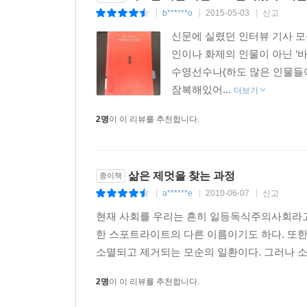
b******o
2015-05-03
신고
|
|
|
신문에 실렸던 인터뷰 기사 
인이나 화제의 인물이 아닌 ‘
수영선수나(하도 많은 인물들이
잠복해있어...
더보기
2명
이 이 리뷰를 추천합니다.
삶은 제멋을 찾는 과정
종이책
a******e
2010-06-07
신고
|
|
|
현재 사회를 우리는 흔히 일등독식주의사회라고
한 스포트라이트의 다른 이름이기도 하다. 또
소멸되고 제거되는 모순의 일환이다. 그러나 소멸
2명
이 이 리뷰를 추천합니다.