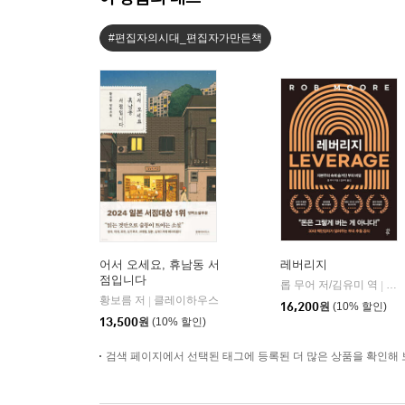
#편집자의시대_편집자가만든책
어서 오세요, 휴남동 서
레버리지
점입니다
롭 무어 저/김유미 역
다
|
황보름 저
클레이하우스
|
16,200
원
(10% 할인)
13,500
원
(10% 할인)
검색 페이지에서 선택된 태그에 등록된 더 많은 상품을 확인해 