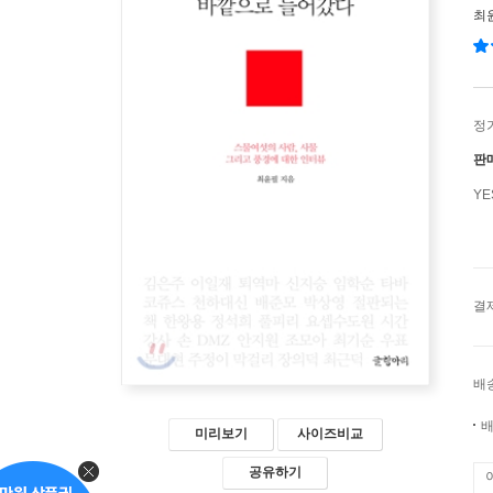
최
정
판
Y
결
배
배
미리보기
사이즈비교
공유하기