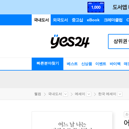
국내도서
외국도서
중고샵
eBook
크레마클럽
C
빠른분야찾기
베스트
신상품
이벤트
바이백
매
웰컴
국내도서
에세이
한국 에세이
소