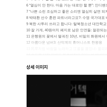
6 “열심이 안 한다. 마음 가는 대로만 할 뿐”: 인
7 “나쁜 소린 조심하고 좋은 소리엔 열심히 살면 되지
8 박태환 선수 훈련 파트너라고요?: 수영 국가대표
9 북한 사투리 쓰라고 합니다: 탈북청소년 대안학
10 잘 가게, 40원어치 폐지로 남은 인연들: 절판되는
11 은행원의 꽃에서 떨궈진 10년, 비밀의 화원에서 
12 아름다운 넘버3: 산악계의 휴머니스트 한왕용
13 民草처럼 바람을 노래하고 江풀을 품었네: 풀피
14 수도원 담장 안에도 희로애락은 있다: 성 베네
15 교수는 안 돼도 연구자는 될 수 있었으면…: 시
상세 이미지
16 얼굴 없이 소비자를 유혹하다: 손 모델 최현숙
17 전흔과 망각이 맞서 공존하는 그곳: 비무장지대 
18 그늘진 자리에서 무대를 빛내다: 군무 발레리나
19 “한국도 성공했잖아요. 우리도 됩니다, 언젠가는
20 오만한 문명의 냄새를 지우다: 다큐감독 최기순
21 두툼한 웃음으로 격랑을 버텨내다: 노래 「광
22 작은 네모 속 큰 세상에 매료된 사람들: 우표