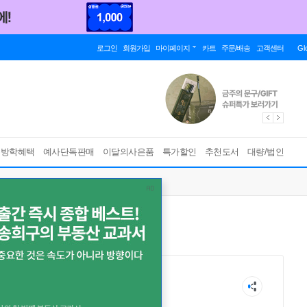
로그인
회원가입
마이페이지
카트
주문/배송
고객센터
Gl
름방학혜택
예사단독판매
이달의사은품
특가할인
추천도서
대량/법인