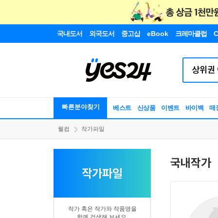
국내도서
외국도서
중고샵
eBook
크레마클럽
C
빠른분야찾기
베스트
신상품
이벤트
바이백
매
웰컴
작가파일
국내작가
작가파일
작가 혹은 작가와 작품명을
함께 검색해 보세요.