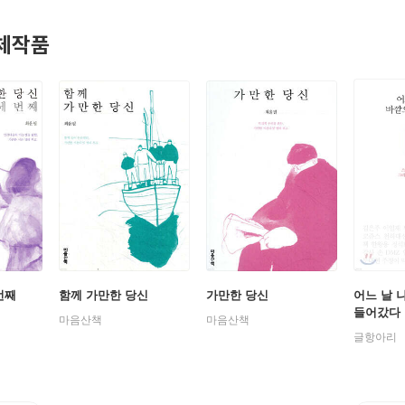
체작품
번째
함께 가만한 당신
가만한 당신
어느 날 
들어갔다
마음산책
마음산책
글항아리