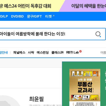
D/LP
DVD/BD
문구
/GIFT
티켓
독서유형검사
장안내
채널예스
사락
예스펀딩
클래스24
RBTI Lab
여
독서유형검사
최윤필
국내작가
인문/사회 저자