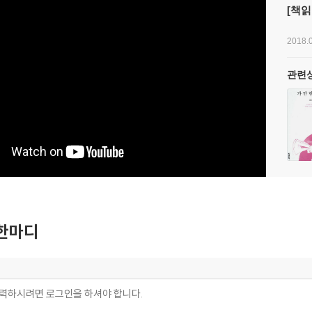
[책읽
2018.0
관련
한마디