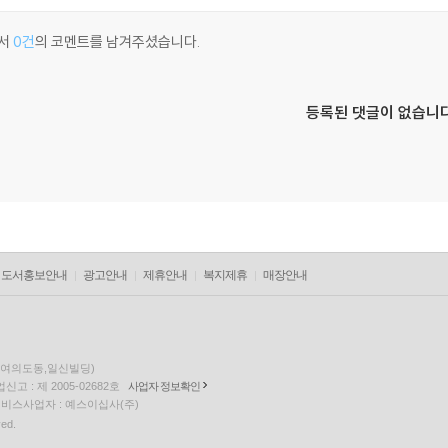
서
0건
의 코멘트를 남겨주셨습니다.
등록된 댓글이 없습니다
도서홍보안내
광고안내
제휴안내
복지제휴
매장안내
층(여의도동,일신빌딩)
고 : 제 2005-02682호
사업자 정보확인
팅 서비스사업자 : 예스이십사(주)
ved.