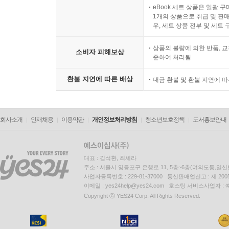
eBook 세트 상품은 일괄 
1개의 상품으로 취급 및 판매
우, 세트 상품 전부 및 세트
상품의 불량에 의한 반품, 교
소비자 피해보상
준하여 처리됨
환불 지연에 따른 배상
대금 환불 및 환불 지연에 
회사소개
인재채용
이용약관
개인정보처리방침
청소년보호정책
도서홍보안내
대표 : 김석환, 최세라
주소 : 서울시 영등포구 은행로 11, 5층~6층(여의도동,일신
사업자등록번호 : 229-81-37000 통신판매업신고 : 제 200
이메일 : yes24help@yes24.com 호스팅 서비스사업자 :
Copyright ⓒ YES24 Corp. All Rights Reserved.