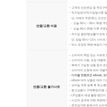
고객의 단순변심 및 착오구
직수입양서/직수입일서중 일
단, 아래의 주문/취소 조건인
오늘 00시 ~ 06시 30분 
반품/교환 비용
오늘 06시 30분 이후 주문
직수입 음반/영상물/기프트 
단, 당일 00시~13시 사이
박스 포장은 택배 배송이 가
소비자의 책임 있는 사유로 
소비자의 사용, 포장 개봉에 
복제가 가능한 상품 등의 포장을 
소비자의 요청에 따라 개별
디지털 컨텐츠인 eBook, 
eBook 대여 상품은 대여 기
모바일 쿠폰 등록 후 취소/환
반품/교환 불가사유
중고상품이 구매확정(자동 
LP상품의 재생 불량 원인이 기
시간의 경과에 의해 재판매가
전자상거래 등에서의 소비자