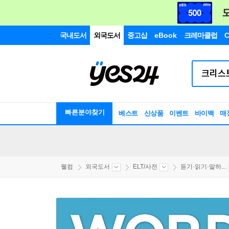
국내도서
외국도서
중고샵
eBook
크레마클럽
C
빠른분야찾기
베스트
신상품
이벤트
바이백
매
웰컴
외국도서
ELT/사전
듣기·읽기·말하...