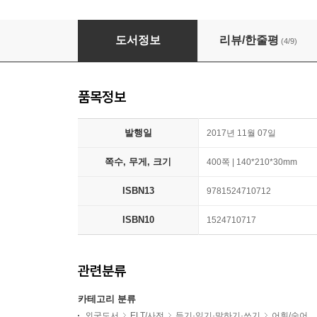
Word Smart, 6th Edition: 1400+ Words That 
도서정보
리뷰/한줄평
(4/9)
품목정보
발행일
2017년 11월 07일
쪽수, 무게, 크기
400쪽 | 140*210*30mm
ISBN13
9781524710712
ISBN10
1524710717
관련분류
카테고리 분류
외국도서
ELT/사전
듣기·읽기·말하기·쓰기
어휘/숙어