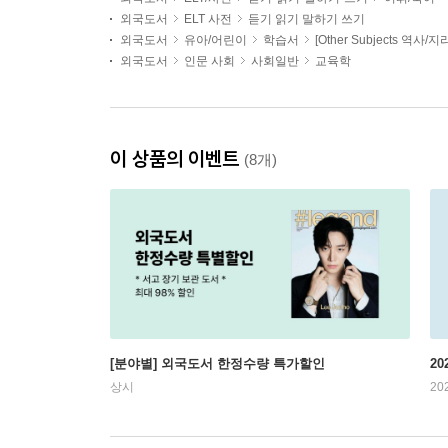
외국도서
ELT 사전
듣기 읽기 말하기 쓰기
외국도서
유아/어린이
학습서
[Other Subjects 역사/지
외국도서
인문 사회
사회일반
교육학
이 상품의 이벤트
(8개)
[분야별] 외국도서 한정수량 특가할인
20
상시
20