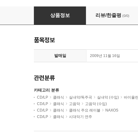
Adrian Butterfield 장-마리 르클레르: 바이올린 소나타 
상품정보
리뷰/한줄평
(0/0)
품목정보
발매일
2009년 11월 16일
관련분류
카테고리 분류
CD/LP
클래식
실내악/독주곡
실내악 (수입)
바이올
CD/LP
클래식
고음악
고음악 (수입)
CD/LP
클래식
클래식 주요 레이블
NAXOS
CD/LP
클래식
시대악기 연주