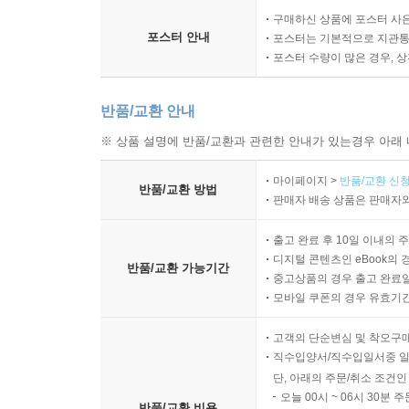
구매하신 상품에 포스터 사은
포스터 안내
포스터는 기본적으로 지관통에
포스터 수량이 많은 경우, 
반품/교환 안내
※ 상품 설명에 반품/교환과 관련한 안내가 있는경우 아래 
마이페이지 >
반품/교환 신청
반품/교환 방법
판매자 배송 상품은 판매자와
출고 완료 후 10일 이내의 
디지털 콘텐츠인 eBook의 
반품/교환 가능기간
중고상품의 경우 출고 완료일
모바일 쿠폰의 경우 유효기간(
고객의 단순변심 및 착오구
직수입양서/직수입일서중 일
단, 아래의 주문/취소 조건인
오늘 00시 ~ 06시 30분 
반품/교환 비용