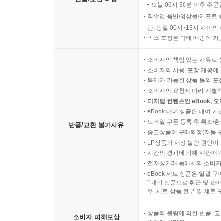
오늘 06시 30분 이후 주문
직수입 음반/영상물/기프트 
단, 당일 00시~13시 사이
박스 포장은 택배 배송이 가
소비자의 책임 있는 사유로 
소비자의 사용, 포장 개봉에 
복제가 가능한 상품 등의 포장을 
소비자의 요청에 따라 개별
디지털 컨텐츠인 eBook, 
eBook 대여 상품은 대여 기
모바일 쿠폰 등록 후 취소/환
반품/교환 불가사유
중고상품이 구매확정(자동 
LP상품의 재생 불량 원인이 기
시간의 경과에 의해 재판매가
전자상거래 등에서의 소비자
eBook 세트 상품은 일괄 
1개의 상품으로 취급 및 판매
우, 세트 상품 전부 및 세트
상품의 불량에 의한 반품, 교
소비자 피해보상