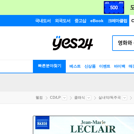
국내도서
외국도서
중고샵
eBook
크레마클럽
C
빠른분야찾기
베스트
신상품
이벤트
바이백
매
웰컴
CD/LP
클래식
실내악/독주곡