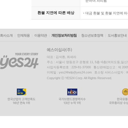
준하여 처리됨
환불 지연에 따른 배상
대금 환불 및 환불 지연에 
회사소개
인재채용
이용약관
개인정보처리방침
청소년보호정책
도서홍보안내
대표 : 김석환, 최세라
주소 : 서울시 영등포구 은행로 11, 5층~6층(여의도동,일신
사업자등록번호 : 229-81-37000 통신판매업신고 : 제 200
이메일 : yes24help@yes24.com 호스팅 서비스사업자 :
Copyright ⓒ YES24 Corp. All Rights Reserved.