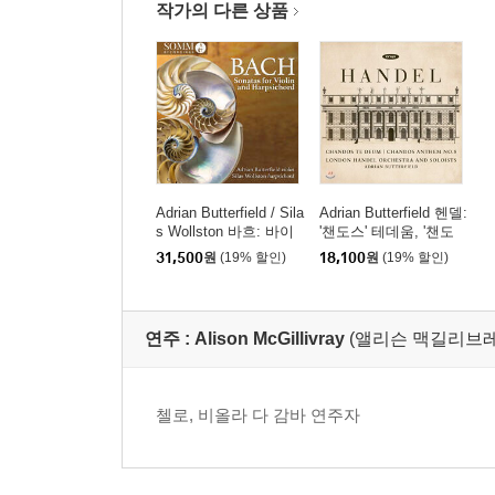
작가의 다른 상품
Adrian Butterfield / Sila
Adrian Butterfield 헨델:
s Wollston 바흐: 바이
'챈도스' 테데움, '챈도
올린과 하프시코드를
스' 앤섬 8번 (Handel: C
31,500
원
(19% 할인)
18,100
원
(19% 할인)
위한 소나타 (Bach: So
handos Te Deum, Cha
natas For Violin and H
ndos Anthem No. 8)
arpsichord)
연주 :
Alison McGillivray
(앨리슨 맥길리브레
첼로, 비올라 다 감바 연주자