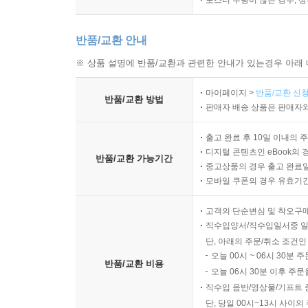
포스터 수량이 많은 경우, 
반품/교환 안내
※ 상품 설명에 반품/교환과 관련한 안내가 있는경우 아래 
마이페이지 >
반품/교환 신청
반품/교환 방법
판매자 배송 상품은 판매자와
출고 완료 후 10일 이내의 
디지털 콘텐츠인 eBook의 
반품/교환 가능기간
중고상품의 경우 출고 완료일
모바일 쿠폰의 경우 유효기간(
고객의 단순변심 및 착오구
직수입양서/직수입일서중 일
단, 아래의 주문/취소 조건인
오늘 00시 ~ 06시 30분 
반품/교환 비용
오늘 06시 30분 이후 주문
직수입 음반/영상물/기프트 
단, 당일 00시~13시 사이