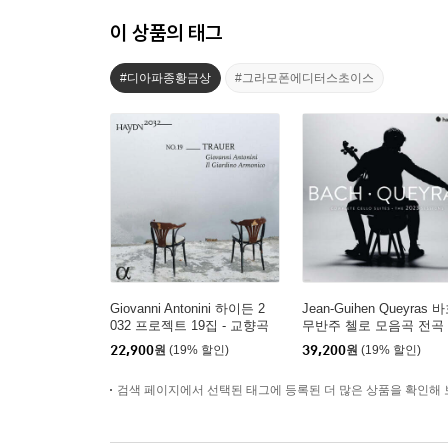
이 상품의 태그
#디아파종황금상
#그라모폰에디터스초이스
Giovanni Antonini 하이든 2
Jean-Guihen Queyras 
032 프로젝트 19집 - 교향곡
무반주 첼로 모음곡 전곡 
52번, 44번 '슬픔', 108번 (H
ach: Complete Cello Suit
22,900
원
(19% 할인)
39,200
원
(19% 할인)
aydn 2032, Vol. 19 - Traue
BWV 1007-1012)
r)
검색 페이지에서 선택된 태그에 등록된 더 많은 상품을 확인해 