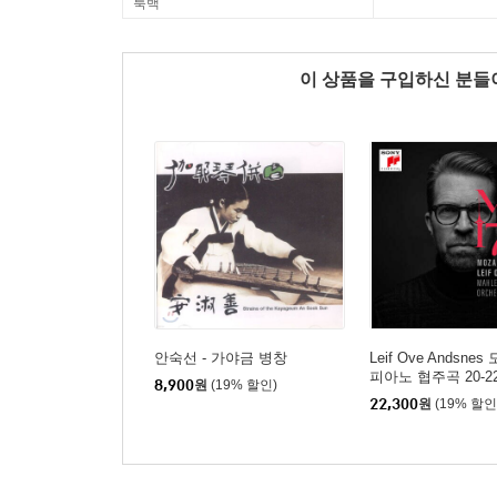
룩백
이 상품을 구입하신 분
안숙선 - 가야금 병창
Leif Ove Andsne
피아노 협주곡 20-22
8,900
원
(19% 할인)
ozart: Piano Conce
22,300
원
(19% 할인
6, K.467, K.482)