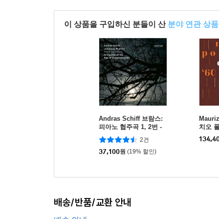
이 상품을 구입하신 분들이 산
분야 연관 상품
Andras Schiff 브람스:
Mauri
피아노 협주곡 1, 2번 -
치오 폴
안드라스 쉬프 (Brahms:
콩쿠르 실
134,4
2건
Piano Concertos Op.1
ano Co
5, Op.83)
37,100
원
(19% 할인)
[2LP]
배송/반품/교환 안내