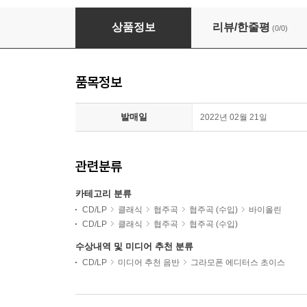
Theotime Langlois de Swarte 비발디 / 르클레르 
상품정보
리뷰/한줄평
(0/0)
품목정보
발매일
2022년 02월 21일
관련분류
카테고리 분류
CD/LP
클래식
협주곡
협주곡 (수입)
바이올린
CD/LP
클래식
협주곡
협주곡 (수입)
수상내역 및 미디어 추천 분류
CD/LP
미디어 추천 음반
그라모폰 에디터스 초이스