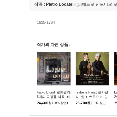
작곡 :
Pietro Locatelli
(피에트로 안토니오 로카텔리,
1695-1764
작가의 다른 상품
Fabio Biondi 로카텔리:
Isabelle Faust 로카텔
L
6개의 극장풍 서곡, 바
리: 일 비르투오소, 일
2
이올린 협주곡 A장조
포에타 (Locatelli:l Virtu
li
24,600
원
(19% 할인)
25,700
원
(19% 할인)
2
(Locatelli: 6 Introduttio
oso, Il Poeta)
L
ni teatrali, Concerto per
violino e archi)