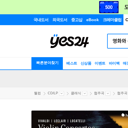
국내도서
외국도서
중고샵
eBook
크레마클럽
C
빠른분야찾기
베스트
신상품
이벤트
바이백
매
웰컴
CD/LP
클래식
협주곡
협주곡 