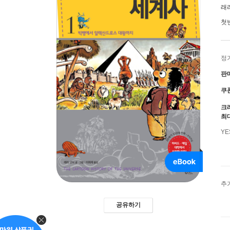
래
첫
정
판
쿠
크
최
Y
추
공유하기