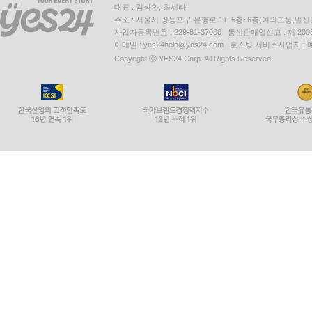
대표 : 김석환, 최세라
주소 : 서울시 영등포구 은행로 11, 5층~6층(여의도동,일신
사업자등록번호 : 229-81-37000 통신판매업신고 : 제 200
이메일 : yes24help@yes24.com 호스팅 서비스사업자 :
Copyright ⓒ YES24 Corp. All Rights Reserved.