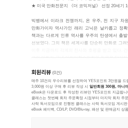
★ 미국 만화전문지 《더 코믹저널》 선정 20세기 1
빅뱅에서 이라크 전쟁까지, 온 우주, 전 지구 차원
만화가이자 역사가인 래리 고닉은 날카롭고 정확
책과는 다르게 인류 역사를 우주의 탄생에서 출발하는
선보였다. 그의 책은 세계사를 단순히 만화로 그
이후 지금까지 각계의 찬사와 호평을 받고 있다.
그의 만화가 국내 어린이학습만화와 차원을 달리하는 
아는 사람”에겐 새로운 지평을 선사할 것이다.
회원리뷰
(0건)
“그 유명하다는 하버드대학에서 수학을 공부하다
매주 10건의 우수리뷰를 선정하여 YES포인트 3만원을 드
3,000원 이상 구매 후 리뷰 작성 시
일반회원 300원, 마니아
중심사에서 벗어나 아시아도 충실히 다른 균형감
eBook은 다운로드 후 작성한 리뷰만 YES포인트 지급됩니
만화책이지 않겠는가 싶었다.” -이권우 (출판평론가
클래스는 첫번째 회차 주문확정 시점부터 마지막 회차 주문
사락 독서모임으로 진행된 클래스는 사락 독서모임 게시판
“참다운 인류사의 관점에서 볼 때, 학교에서 가르치
eBook 페이백, CD/LP, DVD/Blu-ray, 패션 및 판매금
(천문학자)