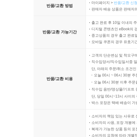
마이페이지 >
반품/교환 신청
반품/교환 방법
판매자 배송 상품은 판매자와
출고 완료 후 10일 이내의 
디지털 콘텐츠인 eBook의 
반품/교환 가능기간
중고상품의 경우 출고 완료일
모바일 쿠폰의 경우 유효기간(
고객의 단순변심 및 착오구
직수입양서/직수입일서중 일
단, 아래의 주문/취소 조건인
오늘 00시 ~ 06시 30분 
반품/교환 비용
오늘 06시 30분 이후 주문
직수입 음반/영상물/기프트 
단, 당일 00시~13시 사이
박스 포장은 택배 배송이 가
소비자의 책임 있는 사유로 
소비자의 사용, 포장 개봉에 
복제가 가능한 상품 등의 포장을 
소비자의 요청에 따라 개별