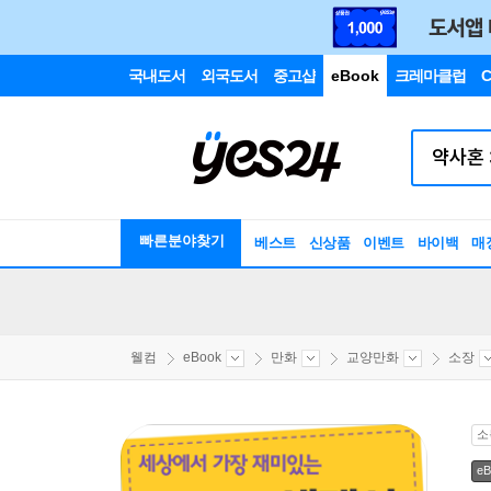
국내도서
외국도서
중고샵
eBook
크레마클럽
C
빠른분야찾기
베스트
신상품
이벤트
바이백
매
웰컴
eBook
만화
교양만화
소장
소
eB