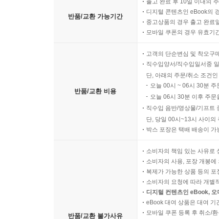
출고 완료 후 10일 이내의 
디지털 콘텐츠인 eBook의 
반품/교환 가능기간
중고상품의 경우 출고 완료일
모바일 쿠폰의 경우 유효기간(
고객의 단순변심 및 착오구
직수입양서/직수입일서중 일
단, 아래의 주문/취소 조건인
오늘 00시 ~ 06시 30분 
반품/교환 비용
오늘 06시 30분 이후 주문
직수입 음반/영상물/기프트 
단, 당일 00시~13시 사이
박스 포장은 택배 배송이 가
소비자의 책임 있는 사유로 
소비자의 사용, 포장 개봉에 
복제가 가능한 상품 등의 포장을 
소비자의 요청에 따라 개별
디지털 컨텐츠인 eBook, 
eBook 대여 상품은 대여 기
모바일 쿠폰 등록 후 취소/환
반품/교환 불가사유