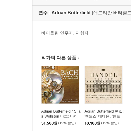
연주 :
Adrian Butterfield
(애드리안 버터필드
바이올린 연주자, 지휘자
작가의 다른 상품
Adrian Butterfield / Sila
Adrian Butterfield 헨델:
s Wollston 바흐: 바이
'챈도스' 테데움, '챈도
올린과 하프시코드를
스' 앤섬 8번 (Handel: C
31,500
원
(19% 할인)
18,100
원
(19% 할인)
위한 소나타 (Bach: So
handos Te Deum, Cha