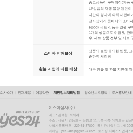
중고상품이 구매확정(자동 
LP상품의 재생 불량 원인이 기
시간의 경과에 의해 재판매가
전자상거래 등에서의 소비자
eBook 세트 상품은 일괄 
1개의 상품으로 취급 및 판매
우, 세트 상품 전부 및 세트
상품의 불량에 의한 반품, 교
소비자 피해보상
준하여 처리됨
환불 지연에 따른 배상
대금 환불 및 환불 지연에 
회사소개
인재채용
이용약관
개인정보처리방침
청소년보호정책
도서홍보안내
대표 : 김석환, 최세라
주소 : 서울시 영등포구 은행로 11, 5층~6층(여의도동,일신
사업자등록번호 : 229-81-37000 통신판매업신고 : 제 200
이메일 : yes24help@yes24.com 호스팅 서비스사업자 :