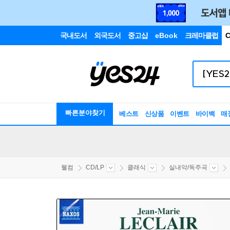
국내도서
외국도서
중고샵
eBook
크레마클럽
C
빠른분야찾기
베스트
신상품
이벤트
바이백
매
웰컴
CD/LP
클래식
실내악/독주곡