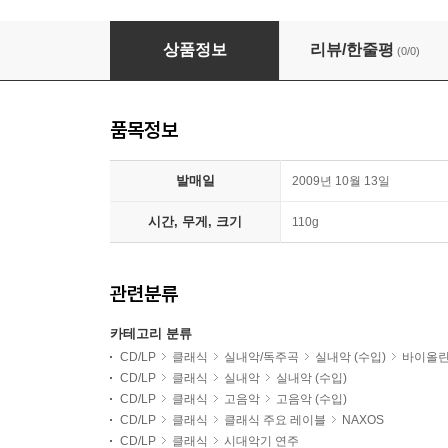
Adrian Butterfield 장-마리 르클레르: 바이올린 소나타 
상품정보
리뷰/한줄평
(0/0)
품목정보
발매일
2009년 10월 13일
시간, 무게, 크기
110g
관련분류
카테고리 분류
CD/LP
클래식
실내악/독주곡
실내악 (수입)
바이올
CD/LP
클래식
실내악
실내악 (수입)
CD/LP
클래식
고음악
고음악 (수입)
CD/LP
클래식
클래식 주요 레이블
NAXOS
CD/LP
클래식
시대악기 연주